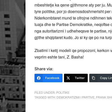
mbeshtetje ka qene gjithmone aty per ju. Mu
tyre politike, por jo doemosdoshmerisht per 
Nderkombtaret mund te ofrojne ndihmen tekni
tuaja dhe te Partise Demokratike, neqoftse d
nga autoritarizmi i udheheqsve te partise, nj
gjithe shqiptaret kudo. Jo si ky qe po na tur
Zbatimi i ketij modeli qe propozoni, kerkon 
veprim eshte tani, Z. Basha!
Share via:
Facebook
Twitter
Copy Li
FILED UNDER:
POLITIKE
TAGGED WITH:
DEMOKRATIZIMI I PARTIVE
,
FRANK SH