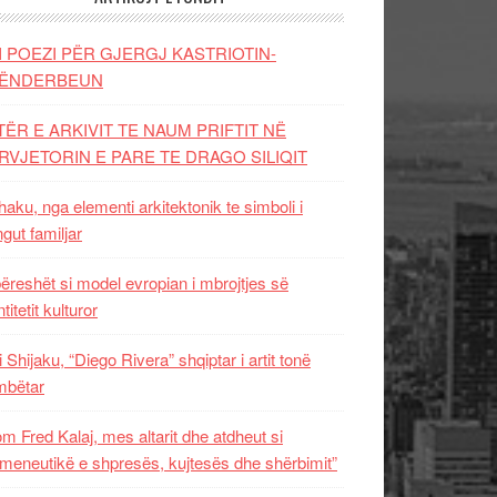
I POEZI PËR GJERGJ KASTRIOTIN-
ËNDERBEUN
TËR E ARKIVIT TE NAUM PRIFTIT NË
RVJETORIN E PARE TE DRAGO SILIQIT
aku, nga elementi arkitektonik te simboli i
ngut familjar
ëreshët si model evropian i mbrojtjes së
titetit kulturor
i Shijaku, “Diego Rivera” shqiptar i artit tonë
mbëtar
m Fred Kalaj, mes altarit dhe atdheut si
meneutikë e shpresës, kujtesës dhe shërbimit”