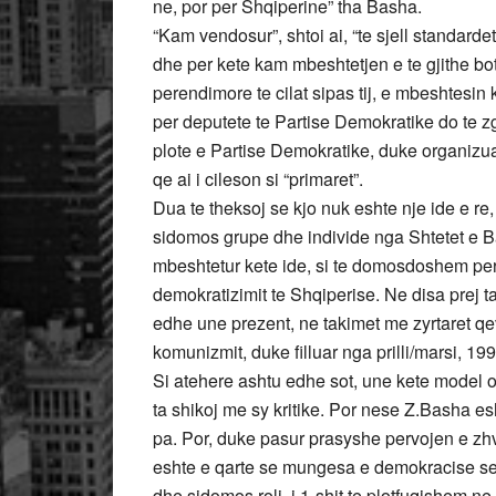
ne, por per Shqiperine” tha Basha.
“Kam vendosur”, shtoi ai, “te sjell standar
dhe per kete kam mbeshtetjen e te gjithe b
perendimore te cilat sipas tij, e mbeshtesin k
per deputete te Partise Demokratike do te z
plote e Partise Demokratike, duke organizu
qe ai i cileson si “primaret”.
Dua te theksoj se kjo nuk eshte nje ide e re,
sidomos grupe dhe individe nga Shtetet e 
mbeshtetur kete ide, si te domosdoshem per 
demokratizimit te Shqiperise. Ne disa prej 
edhe une prezent, ne takimet me zyrtaret qe
komunizmit, duke filluar nga prilli/marsi, 199
Si atehere ashtu edhe sot, une kete model o
ta shikoj me sy kritike. Por nese Z.Basha es
pa. Por, duke pasur prasyshe pervojen e zhv
eshte e qarte se mungesa e demokracise se v
dhe sidomos roli i 1-shit te plotfuqishem n