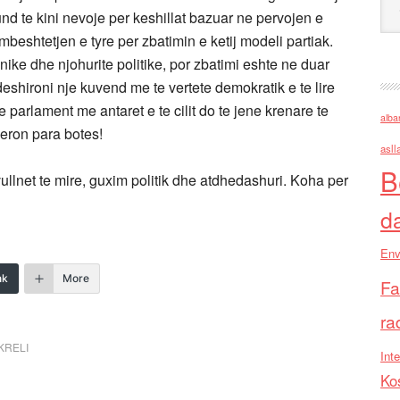
nd te kini nevoje per keshillat bazuar ne pervojen e
mbeshtetjen e tyre per zbatimin e ketij modeli partiak.
ke dhe njohurite politike, por zbatimi eshte ne duar
eshironi nje kuvend me te vertete demokratik e te lire
e parlament me antaret e te cilit do te jene krenare te
alba
peron para botes!
asll
B
vullnet te mire, guxim politik dhe atdhedashuri. Koha per
d
Env
nk
More
Fa
ra
KRELI
Inte
Ko