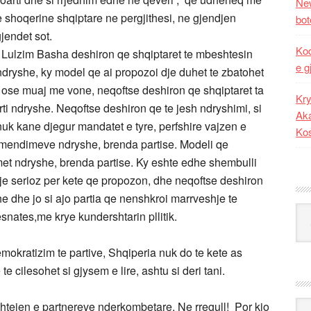
New
e shoqerine shqiptare ne pergjithesi, ne gjendjen
bot
gjendet sot.
Kod
e Lulzim Basha deshiron qe shqiptaret te mbeshtesin
e g
dryshe, ky model qe ai propozoi dje duhet te zbatohet
 ose muaj me vone, neqoftse deshiron qe shqiptaret ta
Kry
ti ndryshe. Neqoftse deshiron qe te jesh ndryshimi, si
Aka
nuk kane djegur mandatet e tyre, perfshire vajzen e
Ko
j mendimeve ndryshe, brenda partise. Modeli qe
et ndryshe, brenda partise. Ky eshte edhe shembulli
se je serioz per kete qe propozon, dhe neqoftse deshiron
e dhe jo si ajo partia qe nenshkroi marrveshje te
Kat
nates,me krye kundershtarin pllitik.
emokratizim te partive, Shqiperia nuk do te kete as
te cilesohet si gjysem e lire, ashtu si deri tani.
Ark
htejen e partnereve nderkombetare. Ne rregull! Por kjo