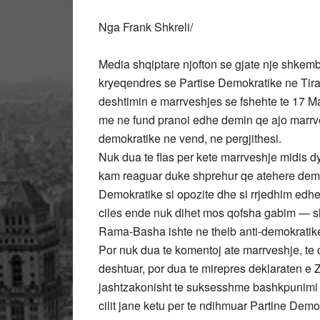
Nga Frank Shkreli/
Media shqiptare njofton se gjate nje shkemb
kryeqendres se Partise Demokratike ne Tiran
deshtimin e marrveshjes se fshehte te 17 Ma
me ne fund pranoi edhe demin qe ajo marrve
demokratike ne vend, ne pergjithesi.
Nuk dua te flas per kete marrveshje midis dy
kam reaguar duke shprehur qe atehere demet
Demokratike si opozite dhe si rrjedhim edh
ciles ende nuk dihet mos qofsha gabim — shk
Rama-Basha ishte ne thelb anti-demokratike pe
Por nuk dua te komentoj ate marrveshje, te c
deshtuar, por dua te mirepres deklaraten e Z.
jashtzakonisht te suksesshme bashkpunimi m
cilit jane ketu per te ndihmuar Partine Dem