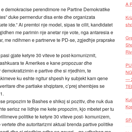
A 
det e demokracise perendimore ne Partine Demokratike
otes” duke permendur disa ente dhe organizata
Kri
ete ide.” Ai premtoi nje model, sipas te cilit, kandidatet
shq
gjidhen me parimin nje anetar nje vote, nga antaresia e
Gre
ar, me ndihmen e partnerve te PD-se, zgjedhje praprake
Shq
Riv
 pasi gjate ketyre 30 viteve te post-komunizmit,
Bashkuara te Amerikes e kane propozuar dhe
PU
demokratizimin e partive dhe si rrjedhim, te
NG
takimeve ku eshte ngitur shpesh ky subjekt kam qene
— 
veritare dhe partiake shqiptare, c’prej shembjes se
TE
1.
Kuj
se propozim te Bashes e shikoj si pozitiv, dhe nuk dua
Ko
hte serioz ne lidhje me kete propozim, kjo mbetet per tu
illimeve politike te ketyre 30 viteve post- komunizem,
SP
ertete dhe autoritarizmi aktual brenda partive politike
e oarti dhe si rrjedhim edhe ne qeveri , qe udheheq me