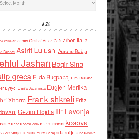
TAGS
arben llalla
alfons Grishaj
Anton Cefa
no kolonjari
Astrit Lulushi
Aurenc Bebja
an Bushati
ehlul Jashari
Beqir Sina
alip greca
Elida Buçpapaj
Elmi Berisha
Eugjen Merlika
er Bytyci
Ermira Babamusta
Frank shkreli
hri Xharra
Fritz
Ilir Levonja
Gezim Llojdia
dovani
kosova
rviste
Kolec Traboini
Keze Kozeta Zylo
sove
nderroi jete
Marjana Bulku
ne Kosove
Murat Gecaj