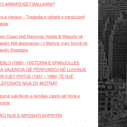
PO ARMATOSET BALLKANI?
za e vlerave – Tragjedia e vërtetë e tranzicionit
iptar
en Coast sjell Nammos Hotels & Resorts në
ipëri: Një destinacion i ri lifestyle merr formë në
ierën Shqiptare
EBLO (1966) / HISTORIA E SPANJOLLES
A VALENCIA QË PËRFUNDOI NË LUSHNJE
29 VJET PRITJE (1937 – 1966) TË NJË
LEFONATE NGA DY MOTRAT
tojmë sakrificën e familjes Lleshi për lirinë e
sovës
AÇI NUK E MPOSHTI SHPIRTIN