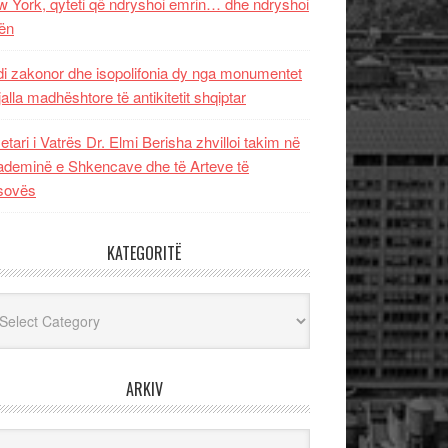
 York, qyteti që ndryshoi emrin… dhe ndryshoi
ën
i zakonor dhe isopolifonia dy nga monumentet
jalla madhështore të antikitetit shqiptar
etari i Vatrës Dr. Elmi Berisha zhvilloi takim në
deminë e Shkencave dhe të Arteve të
sovës
KATEGORITË
egoritë
ARKIV
iv