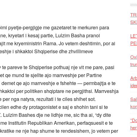
TR
SK
imi pyetje-pergjigje me gazetaret te merkuren para
e, kryetari i kesaj partie, Lulzim Basha pranoi
LE
jit me kryeministrin Rama. Jo vetem deshtimin, por ai
PE
shje i shkaktoi Shqiperise dhe zhvillimeve
Oxh
tru
 te pareve te Shqiperise pothuaj nje vit me pare, pasi
 qe mund te sjellte ajo marrveshje per Partine
Arb
e demet qe ajo marrveshje e fshehte — permbajtja e te
iden
aktoi per politiken shqiptare ne pergjithsi. Marrveshja
r nga natyra, rezultati i te ciles shihet sot.
Sal
ko
ilen edhe dy protagonistet e saj e shohin tani si te
 Lulzim Bashes dje ne lidhje me, sic tha ai, “dy dite
“Do
e Institutin Republikan Amerikan, perfaqsuesit e te
her
okratike ne nje hap shume te rendesishem, jo vetem per