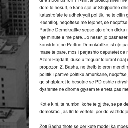
dore te hekurt, e kane sjellur Shqiperine dh
katastrofale te udhekryqit politik, ne te cilin 
Keshilloj, neqoftese me lejohet, se neqofts
Partine Demokratike sepse ajo ofron dicka n
nje minute e me pare. Jo neser, jo pasneser
konsiderojne Partine Demokratike, si nje par
mase te pare, mos i perjashto deputetet qe 
Azem Hajdarit, duke u treguar tolerant nda
propozon Z. Basha, ne thelb toleron mendim
politik i partive politike amerikane, neqoft
qe shqiptaret te besojne se PD eshte ndrysh
dyshimte ne dhoma gjysem te erreta pas mes
Kot e kini, te humbni kohe te gjithe, se pa d
demokraci, as liri te vertete, por do vazhdoje 
Zoti Basha thote se per kete model ka mbes