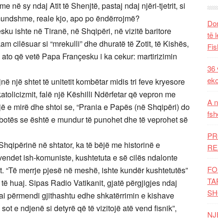
 në sy ndaj Atit të Shenjtë, pastaj ndaj njëri-tjetrit, si
 e mundshme, reale kjo, apo po ëndërrojmë?
Dom
ku ishte në Tiranë, në Shqipëri, në vizitë baritore
të 
am cilësuar si “mrekulli” dhe dhuratë të Zotit, të Kishës,
Fis
 ato që vetë Papa Françesku i ka cekur: martirizimin
36 
eko
jnë një shtet të unitetit kombëtar midis tri feve kryesore
atolicizmit, falë një Këshilli Ndërfetar që vepron me
A n
jë e mirë dhe shtoi se, “Prania e Papës (në Shqipëri) do
fsh
të botës se është e mundur të punohet dhe të veprohet së
PR
Shqipërinë në shtator, ka të bëjë me historinë e
RE
r vendet ish-komuniste, kushtetuta e së cilës ndalonte
FO
st. “Të merrje pjesë në meshë, ishte kundër kushtetutës”
TA
të huaj. Sipas Radio Vatikanit, gjatë përgjigjes ndaj
SH
ai përmendi gjithashtu edhe shkatërrimin e kishave
ot e ndjenë si detyrë që të vizitojë atë vend fisnik”,
NJ