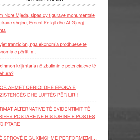
 Ndre Mjeda, sipas dy figurave monumentale
letrave shqipe, Ernest Koliqit dhe At Gjergj
hta
vjet tranzicion, nga ekonomia prodhuese te
nomia e përfitimit
dihmon krijimtaria në zbulimin e potencialeve të
ehura?
OF. AHMET QERIQI DHE EPOKA E
ZISTENCЁS DHE LUFTЁS PЁR LIRI!
RMAT ALTERNATIVE TË EVIDENTIMIT TË
RIFËS POSTARE NË HISTORINË E POSTËS
QIPTARE
Ë SPROVË E GUXIMSHME PERFORMIZMI…