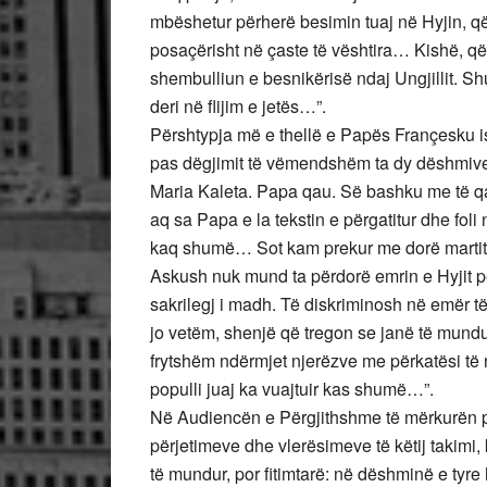
mbëshetur përherë besimin tuaj në Hyjin, që
posaçërisht në çaste të vështira… Kishë, që j
shembulliun e besnikërisë ndaj Ungjillit. Shu
deri në flijim e jetës…”.
Përshtypja më e thellë e Papës Françesku i
pas dëgjimit të vëmendshëm ta dy dëshmive
Maria Kaleta. Papa qau. Së bashku me të qajt
aq sa Papa e la tekstin e përgatitur dhe fol
kaq shumë… Sot kam prekur me dorë martitr
Askush nuk mund ta përdorë emrin e Hyjit pë
sakrilegj i madh. Të diskriminosh në emër të
jo vetëm, shenjë që tregon se janë të mund
frytshëm ndërmjet njerëzve me përkatësi t
populli juaj ka vuajtuir kas shumë…”.
Në Audiencën e Përgjithshme të mërkurën pa
përjetimeve dhe vlerësimeve të këtij takimi, 
të mundur, por fitimtarë: në dëshminë e tyre h