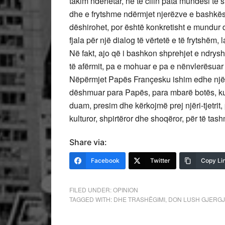
takim ndërfetar, në të cilin pata mundësi t
dhe e frytshme ndërmjet njerëzve e bashkës
dëshirohet, por është konkretisht e mundur 
fjala për një dialog të vërtetë e të frytshëm, 
Në fakt, ajo që i bashkon shprehjet e ndryshm
të afërmit, pa e mohuar e pa e nënvlerësuar i
Nëpërmjet Papës Françesku ishim edhe një h
dëshmuar para Papës, para mbarë botës, kus
duam, presim dhe kërkojmë prej njëri-tjetrit, 
kulturor, shpirtëror dhe shoqëror, për të ta
Share via:
Facebook
Twitter
Copy Li
FILED UNDER:
OPINION
TAGGED WITH:
DHE TRASHËGIMI
,
DON LUSH GJERGJ