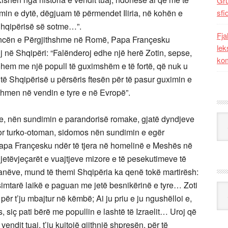
Gr
min e dytë, dëgjuam të përmendet Iliria, në kohën e
sfi
e Shqipërisë së sotme…”.
Fja
encën e Përgjithshme në Romë, Papa Françesku
lek
j në Shqipëri: “Falënderoj edhe një herë Zotin, sepse,
kom
em me një popull të guximshëm e të fortë, që nuk u
të Shqipërisë u përsëris ftesën për të pasur guximin e
rdhmen në vendin e tyre e në Evropë”.
Kat
e, nën sundimin e parandorisë romake, gjatë dyndjeve
or turko-otoman, sidomos nën sundimin e egër
Papa Françesku ndër të tjera në homelinë e Meshës në
jetëvjeçarët e vuajtjeve mizore e të pesekutimeve të
anëve, mund të themi Shqipëria ka qenë tokë martirësh:
simtarë laikë e paguan me jetë besnikërinë e tyre… Zoti
Ark
për t’ju mbajtur në këmbë; Ai ju priu e ju ngushëlloi e,
ës, siç pati bërë me popullin e lashtë të Izraelit… Uroj që
endit tuaj, t’ju kujtojë gjithnjë shpresën, për të