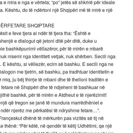
 e mira e nga e vërteta; “po” jetës së shkrirë për ideale
. Kështu, do të ndërtoni një Shqipëri më të mirë e një
DËRFETARE SHQIPTARE
 e feve tjera ai ndër të tjera tha: “Është e
enjë e dialogut që jetoni ditë për ditë, duke u
ënie bashkëpunimi vëllazëror, për të mirën e mbarë
 nisemi nga identiteti vetjak, nuk shërben. Secili nga
j… E kështu, si vëllezër, ecim së bashku. E secili nga ne
 dialogon me tjetrin, së bashku, pa tradhtuar identitetin e
iq, ju bëj thirrje të mbani dhe të thelloni traditën e
fetare në Shqipëri dhe të ndjeheni të bashkuar në
jithë bashkë, për të mirën e Atdheut e të njerëzimit!
shenjë që tregon se janë të mundura marrëdhëniet e
 ndër njerëz me përkatësi të ndryshme fetare…”.
rançeskut dhënë të mërkurën pas vizitës së tij në
 thënë: “Për këtë, në qendër të këtij Udhëtimi, qe një