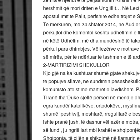
hershmit që mori dritën e Ungjillit… Në Lexi
apostullimit të Palit, përfshirë edhe trojet 
Të mërkurën, më 24 shtator 2014, në Audi
përkujtoi dhe komentoi kështu udhëtimin e ti
në këtë Udhëtim, më dha mundësinë të takoh
përkul para dhimbjes. Vëllezërve e motrave 
së mirës, për të ndërtuar të tashmen e të a
2-MARTIRIZIMI SHEKULLOR
Kjo gjë na ka kushtuar shumë gjatë shekujv
të popujve sllavë, në sundimin pesëshekull
komunisto-ateist me martirët e lavdishëm. 
Tiranë tha“Duke sjellë përsëri në mendje dh
egra kundër katolikëve, ortodokëve, myslim
shumë ipeshkvij, meshtarë, rregulltarë e be
ishte pranë jush, të dashur vëllezër e motra, 
së fundi, ju ngriti lart mbi krahët e shqiponj
Shqiponja, të cilën e shikojmë në flamurin e v