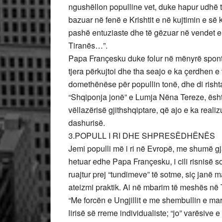
ngushëllon populline vet, duke hapur udhë 
bazuar në fenë e Krishtit e në kujtimin e së 
pashë entuziaste dhe të gëzuar në vendet e
Tiranës…”.
Papa Françesku duke folur në mënyrë spont
tjera përkujtoi dhe tha seajo e ka çerdhen e v
domethënëse për popullin tonë, dhe di risht
“Shqiponja jonë” e Lumja Nëna Tereze, është
vëllazërisë gjithshqiptare, që ajo e ka real
dashurisë.
3.POPULL I RI DHE SHPRESËDHËNËS
Jemi populli më i ri në Evropë, me shumë gja
hetuar edhe Papa Françesku, i cili risnisë s
ruajtur prej “tundimeve” të sotme, siç janë 
ateizmi praktik. Ai në mbarim të meshës në Ti
“Me forcën e Ungjillit e me shembullin e martir
lirisë së rreme individualiste; “jo” varësive e