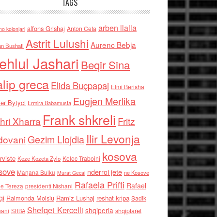
TAGS
arben llalla
alfons Grishaj
Anton Cefa
no kolonjari
Astrit Lulushi
Aurenc Bebja
an Bushati
ehlul Jashari
Beqir Sina
alip greca
Elida Buçpapaj
Elmi Berisha
Eugjen Merlika
er Bytyci
Ermira Babamusta
Frank shkreli
hri Xharra
Fritz
Ilir Levonja
Gezim Llojdia
dovani
kosova
rviste
Kolec Traboini
Keze Kozeta Zylo
sove
nderroi jete
Marjana Bulku
ne Kosove
Murat Gecaj
Rafaela Prifti
Rafael
e Tereza
presidenti Nishani
qi
Raimonda Moisiu
Ramiz Lushaj
reshat kripa
Sadik
Shefqet Kercelli
shqiperia
hani
shqiptaret
SHBA