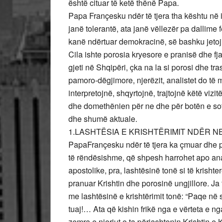
është cituar të ketë thënë Papa.
Papa Françesku ndër të tjera tha kështu në 
janë tolerantë, ata janë vëllezër pa dallime
kanë ndërtuar demokracinë, së bashku jeto
Cila ishte porosia kryesore e pranisë dhe f
gjeti në Shqipëri, çka na la si porosi dhe tr
pamoro-dëgjimore, njerëzit, analistet do t
interpretojnë, shqyrtojnë, trajtojnë këtë vizit
dhe domethënien për ne dhe për botën e sot
dhe shumë aktuale.
1.LASHTËSIA E KRISHTËRIMIT NDËR N
PapaFrançesku ndër të tjera ka çmuar dhe p
të rëndësishme, që shpesh harrohet apo anas
apostolike, pra, lashtësinë tonë si të krishte
pranuar Krishtin dhe porosinë ungjillore. Ja
me lashtësinë e krishtërimit tonë: “Paqe në
tuaj!… Ata që kishin frikë nga e vërteta e ng
zemra e njeriut e ta përjashtonin Krishtin e 