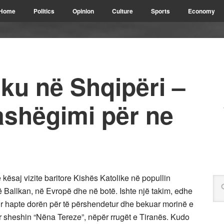
Home
Politics
Opinion
Culture
Sports
Economy
ku në Shqipëri –
ashëgimi për ne
 kësaj vizite baritore Kishës Katolike në popullin
në Ballkan, në Evropë dhe në botë. Ishte një takim, edhe
r hapte dorën për të përshendetur dhe bekuar morinë e
r sheshin “Nëna Tereze”, nëpër rrugët e Tiranës. Kudo