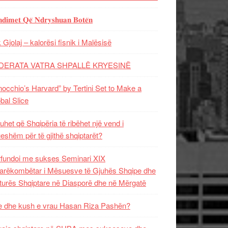
𝐝𝐢𝐦𝐞𝐭 𝐐𝐞̈ 𝐍𝐝𝐫𝐲𝐬𝐡𝐮𝐚𝐧 𝐁𝐨𝐭𝐞̈𝐧
 Gjolaj – kalorësi fisnik i Malësisë
DERATA VATRA SHPALLË KRYESINË
nocchio’s Harvard” by Tertini Set to Make a
bal Slice
uhet që Shqipëria të ribëhet një vend i
ueshëm për të gjithë shqiptarët?
fundoi me sukses Seminari XIX
rëkombëtar i Mësuesve të Gjuhës Shqipe dhe
turës Shqiptare në Diasporë dhe në Mërgatë
 dhe kush e vrau Hasan Riza Pashën?