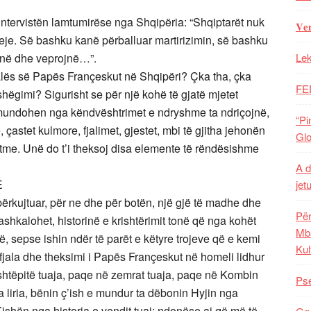
intervistën lamtumirëse nga Shqipëria: “Shqiptarët nuk
𝐕𝐞
 feje. Së bashku kanë përballuar martirizimin, së bashku
jnë dhe veprojnë…”.
Lek
jalës së Papës Françeskut në Shqipëri? Çka tha, çka
FE
ashëgimi? Sigurisht se për një kohë të gjatë mjetet
ë mundohen nga këndvështrimet e ndryshme ta ndriçojnë,
“Pi
ë, çastet kulmore, fjalimet, gjestet, mbi të gjitha jehonën
Glo
me. Unë do t’i theksoj disa elemente të rëndësishme
A d
E
jet
ërkujtuar, për ne dhe për botën, një gjë të madhe dhe
Për
hkalohet, historinë e krishtërimit tonë që nga kohët
Mba
rë, sepse ishin ndër të parët e këtyre trojeve që e kemi
Kul
 fjala dhe theksimi i Papës Françeskut në homeli lidhur
 shtëpitë tuaja, paqe në zemrat tuaja, paqe në Kombin
Pse
a liria, bënin ç’ish e mundur ta dëbonin Hyjin nga
Kishën nga historia e vendit tuaj; ndonëse ai që më të