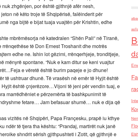
 nuk zhgënjen, por është gjithnjë afër nesh,
eton në këto troje të Shqipërisë, falëinderit për
alba
më nga bijtë e bijat tuaja vuajtën për Krishtin, edhe
asll
B
shte mbrëmësorja në katedralen “Shën Pali” në Tiranë,
 rrënqethëse të Don Ernest Troshanit dhe motrës
d
em edhe ne. Ishin lot gëzimi, rrënqerhjeje, tronditjeje,
i në mënyrë spontane. “Nuk e kam ditur se keni vuajtur
Env
ët…Feja e vëretë është burim paqeje e jo dhune!
Fa
r të ushtruar dhunë. Të vrasësh në emër të Hyjit është
 Hyjit është çnjerëzore…Vijoni të jeni për vendin tuaj, e
ra
ura marrëdhëniet e përzemërta të bashkpunimit të
Inte
ë ndryshme fetare… Jam befasuar shumë… nuk e dija që
Ko
s vizitës në Shqipëri, Papa Françesku, prapë iu kthye
Nen
ku ndër të tjera tha kështu: “Prandaj, martirët nuk janë
Flo
eroike shndrit sërish gjithpushteti i Zotit, që gjithnjë e
Els