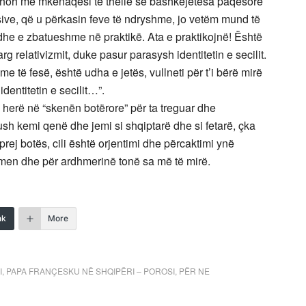
ë shoh me mkënaqësi të thellë se bashkëjetesa paqësore
ive, që u përkasin feve të ndryshme, jo vetëm mund të
dhe e zbatueshme në praktikë. Ata e praktikojnë! Është
larg relativizmit, duke pasur parasysh identitetin e secilit.
e të fesë, është udha e jetës, vullneti për t’i bërë mirë
dentitetin e secilit…”.
erë në “skenën botërore” për ta treguar dhe
h kemi qenë dhe jemi si shqiptarë dhe si fetarë, çka
prej botës, cili është orjentimi dhe përcaktimi ynë
shmen dhe për ardhmerinë tonë sa më të mirë.
nk
More
I
,
PAPA FRANÇESKU NË SHQIPËRI – POROSI
,
PËR NE