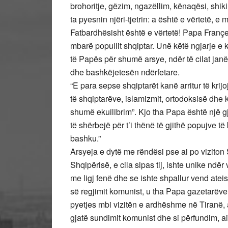
brohoritje, gëzim, ngazëllim, kënaqësi, shikime
ta pyesnin njëri-tjetrin: a është e vërtetë,
Fatbardhësisht është e vërtetë! Papa Françes
mbarë popullit shqiptar. Unë këtë ngjarje e k
të Papës për shumë arsye, ndër të cilat janë
dhe bashkëjetesën ndërfetare.
“E para sepse shqiptarët kanë arritur të krijo
të shqiptarëve, islamizmit, ortodoksisë dhe k
shumë ekuilibrim”. Kjo tha Papa është një g
të shërbejë për t’i thënë të gjithë popujve 
bashku.”
Arsyeja e dytë me rëndësi pse ai po viziton 
Shqipërisë, e cila sipas tij, ishte unike ndë
me ligj fenë dhe se ishte shpallur vend atei
së regjimit komunist, u tha Papa gazetarëve 
pyetjes mbi vizitën e ardhëshme në Tiranë, 
gjatë sundimit komunist dhe si përfundim, ai s