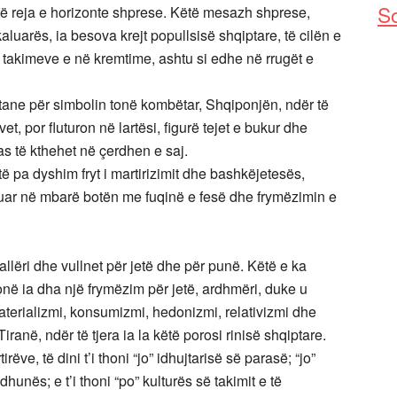
So
të reja e horizonte shprese. Këtë mesazh shprese,
kaluarës, ia besova krejt popullsisë shqiptare, të cilën e
 takimeve e në kremtime, ashtu si edhe në rrugët e
ane për simbolin tonë kombëtar, Shqiponjën, ndër të
et, por fluturon në lartësi, figurë tejet e bukur dhe
as të kthehet në çerdhen e saj.
 pa dyshim fryt i martirizimit dhe bashkëjetesës,
izuar në mbarë botën me fuqinë e fesë dhe frymëzimin e
llëri dhe vullnet për jetë dhe për punë. Këtë e ka
onë ia dha një frymëzim për jetë, ardhmëri, duke u
materializmi, konsumizmi, hedonizmi, relativizmi dhe
ranë, ndër të tjera ia la këtë porosi rinisë shqiptare.
ëve, të dini t’i thoni “jo” idhujtarisë së parasë; “jo”
 dhunës; e t’i thoni “po” kulturës së takimit e të