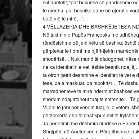
solidaritetit; “po” bukurisë së pandashme nga
të mëdha, por besnike edhe në gjërat e vogla
botë më të mirë…”.
4-VËLLAZËRIA DHE BASHKËJETESA N
Në takimin e Papës Françesku me udhëheqësit
rëndësishme që jeni këtu së bashku: është sh
përpjekur të lidhni me njëri-tjetrin marrëdh
shoqërisë… Nuk mund të dialogohet, nëse nuk
ne ka identitetin e vet, është besnik ndaj ti
ia ofron tjetrit dëshminë e identiteti të vet e
fesë, pa e maskuar, pa hipokrizi… Të dashur m
marrëdhënieve të mira ndërmjet bashkësive 
shërbim ndaj atdheut tuaj të shtrenjtë… Të g
Vijoni të jeni për vendin tuaj, e jo vetëm, 
përzemërta dhe të bashkpunimit të frytshëm
Ja përjetimi dhe dëshmia bindëse e Papës F
Shqipëri, në Audiencën e Përgjithshme, duke