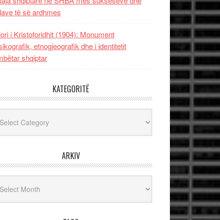
uaja shqiptare në SHBA mes sukseseve dhe
dave të së ardhmes
lori i Kristoforidhit (1904): Monument
sikografik, etnogjeografik dhe i identitetit
bëtar shqiptar
KATEGORITË
egoritë
ARKIV
iv