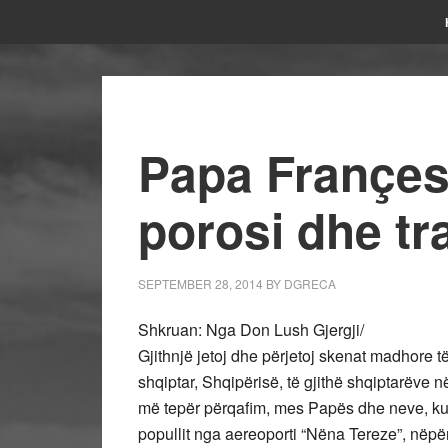
Papa Françes
porosi dhe tr
SEPTEMBER 28, 2014
BY
DGRECA
Shkruan: Nga Don Lush Gjergji/
Gjithnjë jetoj dhe përjetoj skenat madhore të
shqiptar, Shqipërisë, të gjithë shqiptarëve 
më tepër përqafim, mes Papës dhe neve, ku
popullit nga aereoporti “Nëna Tereze”, nëpë