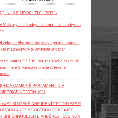
AÇI NUK E MPOSHTI SHPIRTIN
 York, qyteti që ndryshoi emrin… dhe ndryshoi
ën
i zakonor dhe isopolifonia dy nga monumentet
jalla madhështore të antikitetit shqiptar
etari i Vatrës Dr. Elmi Berisha zhvilloi takim në
deminë e Shkencave dhe të Arteve të
sovës
SHTJA ÇAME NË PARLAMENTIN E
QIPËRISË NË VITIN 1921
0 VJET KUJTESË DHE IDENTITET-TRYEZË E
UMBULLAKËT NË OSTROS TË KRAJËS
R SHPËRNGULJEN E ARBËRESHËVE NGA