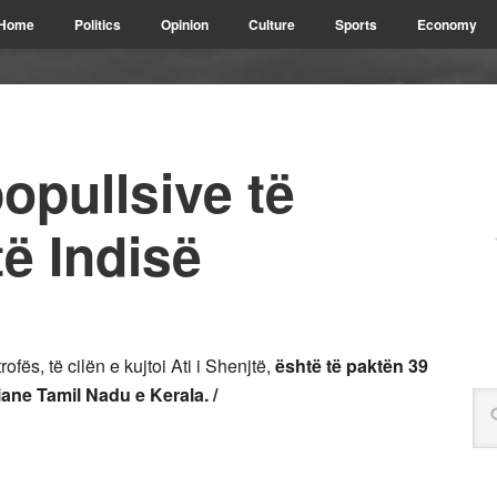
Home
Politics
Opinion
Culture
Sports
Economy
opullsive të
të Indisë
ofës, të cilën e kujtoi Ati i Shenjtë,
është të paktën 39
iane Tamil Nadu e Kerala. /