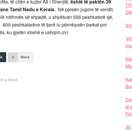
ës, të cilën e kujtoi Ati i Shenjtë,
është të paktën 39
TR
diane Tamil Nadu e Kerala.
Në pjesën jugore të vendit,
DA
falë ndihmës së shpejtë, u shpëtuan 556 peshkatarë që,
pur. 809 peshkatarëve të tjerë iu përmbysën barkat por
SH
s, ku gjetën strehë e ushqim.(rv)
VAT
Inj
nk
More
Nga
Mal
Kar
IA & INDIA
Bur
Dom
të 
Fis
36 