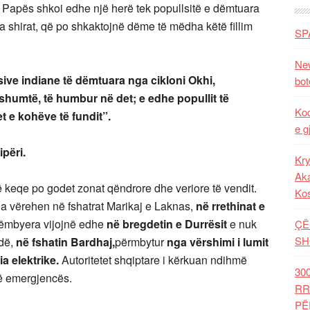
 i Papës shkoi edhe një herë tek popullsitë e dëmtuara
a shirat, që po shkaktojnë dëme të mëdha këtë fillim
SP
New
sive indiane të dëmtuara nga cikloni Okhi,
bot
shumtë, të humbur në det; e edhe popullit të
Kod
 e kohëve të fundit”.
e g
përi.
Kry
Aka
 keqe po godet zonat qëndrore dhe veriore të vendit.
Ko
ha vërehen në fshatrat Marikaj e Laknas,
në rrethinat e
 rrëmbyera vijojnë edhe
në bregdetin e Durrësit
e nuk
ÇË
SH
dë,
në fshatin Bardhaj,
përmbytur
nga vërshimi i lumit
 elektrike.
Autoritetet shqiptare i kërkuan ndihmë
30
lë emergjencës.
RR
PË