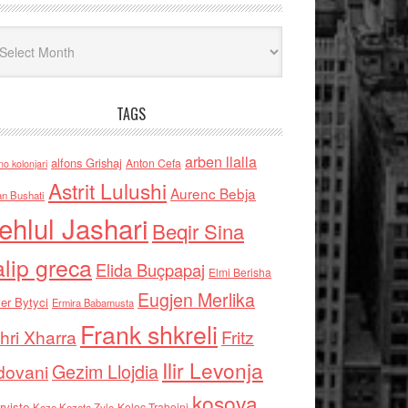
iv
TAGS
arben llalla
alfons Grishaj
Anton Cefa
no kolonjari
Astrit Lulushi
Aurenc Bebja
an Bushati
ehlul Jashari
Beqir Sina
alip greca
Elida Buçpapaj
Elmi Berisha
Eugjen Merlika
er Bytyci
Ermira Babamusta
Frank shkreli
hri Xharra
Fritz
Ilir Levonja
Gezim Llojdia
dovani
kosova
rviste
Kolec Traboini
Keze Kozeta Zylo