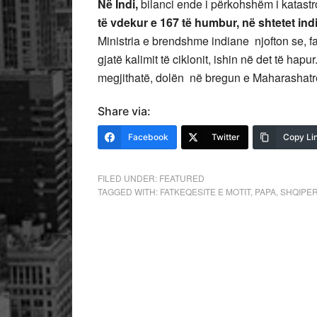
Në Indi,
bilanci ende i përkohshëm i katastrof
të vdekur e 167 të humbur, në shtetet in
Ministria e brendshme indiane njofton se, 
gjatë kalimit të ciklonit, ishin në det të ha
megjithatë, dolën në bregun e Maharashatrë
Share via:
Facebook
Twitter
Copy Li
FILED UNDER:
FEATURED
TAGGED WITH:
FATKEQESITE E MOTIT
,
PAPA
,
SHQIPER