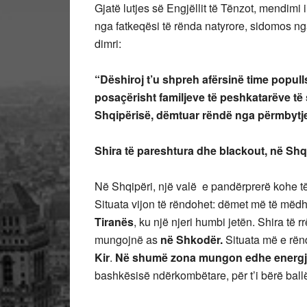
Gjatë lutjes së Engjëllit të Tënzot, mendimi
nga fatkeqësi të rënda natyrore, sidomos ng
dimri:
“Dëshiroj t’u shpreh afërsinë time popull
posaçërisht familjeve të peshkatarëve të 
Shqipërisë, dëmtuar rëndë nga përmbytjet
Shira të pareshtura dhe blackout, në Shqi
Në Shqipëri, një valë e pandërprerë kohe të
Situata vijon të rëndohet: dëmet më të mëd
Tiranës
, ku një njeri humbi jetën. Shira të
mungojnë as
në Shkodër.
Situata më e rën
Kir
.
Në shumë zona mungon edhe energjia
bashkësisë ndërkombëtare, për t’i bërë bal