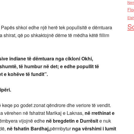
Nen
Flo
Els
So
 i Papës shkoi edhe një herë tek popullsitë e dëmtuara
a shirat, që po shkaktojnë dëme të mëdha këtë fillim
sive indiane të dëmtuara nga cikloni Okhi,
shumtë, të humbur në det; e edhe popullit të
 e kohëve të fundit”.
përi.
 keqe po godet zonat qëndrore dhe veriore të vendit.
ha vërehen në fshatrat Marikaj e Laknas,
në rrethinat e
 rrëmbyera vijojnë edhe
në bregdetin e Durrësit
e nuk
dë,
në fshatin Bardhaj,
përmbytur
nga vërshimi i lumit