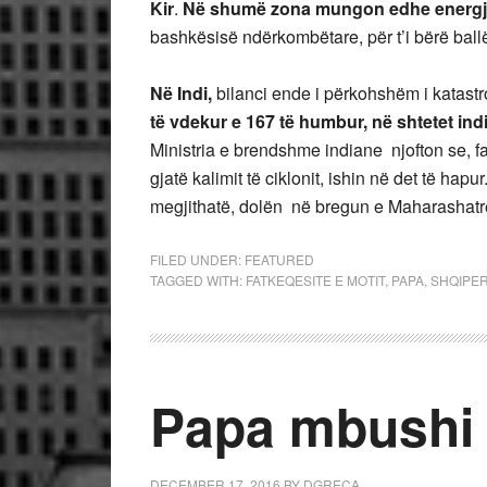
Kir
.
Në shumë zona mungon edhe energjia
bashkësisë ndërkombëtare, për t’i bërë bal
Në Indi,
bilanci ende i përkohshëm i katastrof
të vdekur e 167 të humbur, në shtetet in
Ministria e brendshme indiane njofton se, 
gjatë kalimit të ciklonit, ishin në det të ha
megjithatë, dolën në bregun e Maharashatrë
FILED UNDER:
FEATURED
TAGGED WITH:
FATKEQESITE E MOTIT
,
PAPA
,
SHQIPER
Papa mbushi 
DECEMBER 17, 2016
BY
DGRECA