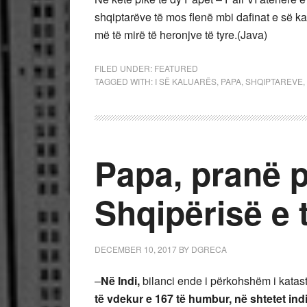
shqiptarëve të mos flenë mbi dafinat e së ka
më të mirë të heronjve të tyre.(Java)
FILED UNDER:
FEATURED
TAGGED WITH:
I SË KALUARËS
,
PAPA
,
SHQIPTAREVE
,
Papa, pranë p
Shqipërisë e 
DECEMBER 10, 2017
BY
DGRECA
–
Në Indi,
bilanci ende i përkohshëm i katastr
të vdekur e 167 të humbur, në shtetet ind