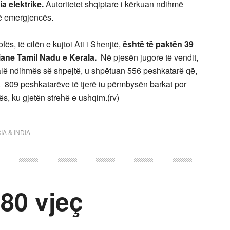
 elektrike.
Autoritetet shqiptare i kërkuan ndihmë
lë emergjencës.
ës, të cilën e kujtoi Ati i Shenjtë,
është të paktën 39
diane Tamil Nadu e Kerala.
Në pjesën jugore të vendit,
falë ndihmës së shpejtë, u shpëtuan 556 peshkatarë që,
pur. 809 peshkatarëve të tjerë iu përmbysën barkat por
s, ku gjetën strehë e ushqim.(rv)
IA & INDIA
80 vjeç