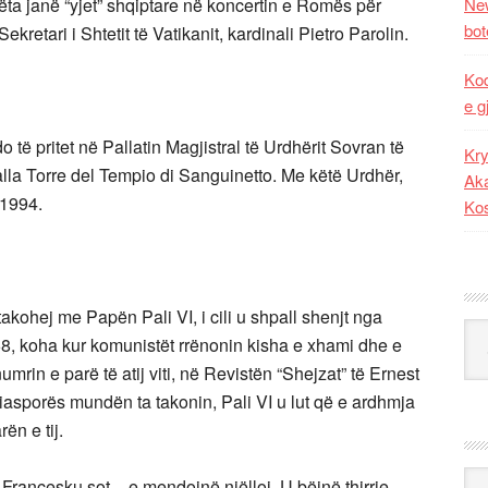
ëta janë “yjet” shqiptare në koncertin e Romës për
New
bot
kretari i Shtetit të Vatikanit, kardinali Pietro Parolin.
Kod
e g
 të pritet në Pallatin Magjistral të Urdhërit Sovran të
Kry
lla Torre del Tempio di Sanguinetto. Me këtë Urdhër,
Aka
 1994.
Ko
takohej me Papën Pali VI, i cili u shpall shenjt nga
Kat
68, koha kur komunistët rrënonin kisha e xhami dhe e
umrin e parë të atij viti, në Revistën “Shejzat” të Ernest
diasporës mundën ta takonin, Pali VI u lut që e ardhmja
ën e tij.
Ark
 Françesku sot – e mendojnë njëlloj. U bëjnë thirrje