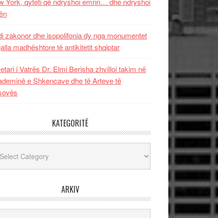
 York, qyteti që ndryshoi emrin… dhe ndryshoi
ën
i zakonor dhe isopolifonia dy nga monumentet
jalla madhështore të antikitetit shqiptar
etari i Vatrës Dr. Elmi Berisha zhvilloi takim në
deminë e Shkencave dhe të Arteve të
sovës
KATEGORITË
egoritë
ARKIV
iv