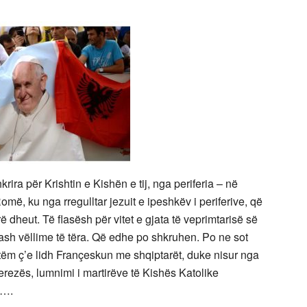
krira për Krishtin e Kishën e tij, nga periferia – në
Romë, ku nga rregulltar jezuit e ipeshkëv i periferive, që
 dheut. Të flasësh për vitet e gjata të veprimtarisë së
uash vëllime të tëra. Që edhe po shkruhen. Po ne sot
tëm ç’e lidh Françeskun me shqiptarët, duke nisur nga
 Terezës, lumnimi i martirëve të Kishës Katolike
e….