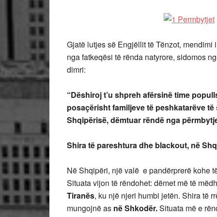
Gjatë lutjes së Engjëllit të Tënzot, mendimi
nga fatkeqësi të rënda natyrore, sidomos ng
dimri:
“Dëshiroj t’u shpreh afërsinë time popull
posaçërisht familjeve të peshkatarëve të 
Shqipërisë, dëmtuar rëndë nga përmbytjet
Shira të pareshtura dhe blackout, në Shqi
Në Shqipëri, një valë e pandërprerë kohe të
Situata vijon të rëndohet: dëmet më të mëd
Tiranës
, ku një njeri humbi jetën. Shira të
mungojnë as
në Shkodër.
Situata më e rën