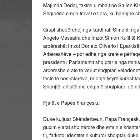
Majlinda Dodaj, takimi u mbajt në Sallën K
Shqipëria e nga trevat e tjera, ku banojnë s
Grupi shoqërohej nga kardinali Simoni, nga
Angelo Massafra dhe imzot Simon Kulli të K
arbëreshë: imzot Donato Oliverio i Eparkisë
Arbëreshëve – por edhe nga krerë e përfaqë
presidenti i Parlamentit shqiptar e nga minis
arbëreshe e ato të veriut shqiptar, veladonët
festë të besimtarëve, ndonjë fytyrë kureshta
Shenjtë, artistët me origjinë shqiptare, që n
Fjalët e Papës Françesku
Duke kujtuar Skënderbeun, Papa Françesku 
guxim vlerat shpirtërore dhe emrin e krishterë
tij, farkëtoi identitetin kulturor shqiptar, 