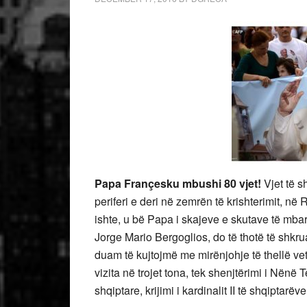
Papa Françesku mbushi 80 vjet!
Vjet të sh
periferi e deri në zemrën të krishterimit, në 
ishte, u bë Papa i skajeve e skutave të mbarë
Jorge Mario Bergoglios, do të thotë të shkr
duam të kujtojmë me mirënjohje të thellë ve
vizita në trojet tona, tek shenjtërimi i Nënë
shqiptare, krijimi i kardinalit II të shqiptarëv