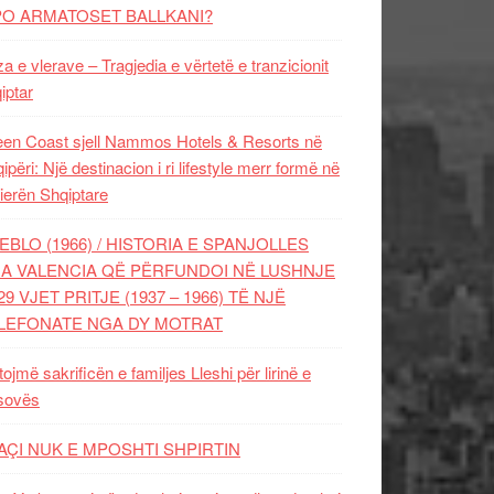
PO ARMATOSET BALLKANI?
za e vlerave – Tragjedia e vërtetë e tranzicionit
iptar
en Coast sjell Nammos Hotels & Resorts në
ipëri: Një destinacion i ri lifestyle merr formë në
ierën Shqiptare
EBLO (1966) / HISTORIA E SPANJOLLES
A VALENCIA QË PËRFUNDOI NË LUSHNJE
29 VJET PRITJE (1937 – 1966) TË NJË
LEFONATE NGA DY MOTRAT
tojmë sakrificën e familjes Lleshi për lirinë e
sovës
AÇI NUK E MPOSHTI SHPIRTIN