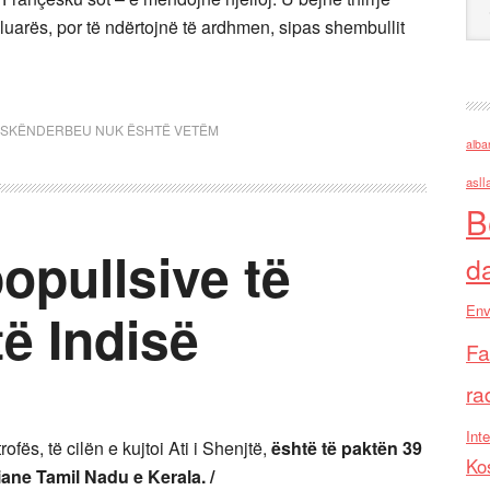
luarës, por të ndërtojnë të ardhmen, sipas shembullit
SKËNDERBEU NUK ËSHTË VETËM
alba
asll
B
opullsive të
d
Env
të Indisë
Fa
ra
Inte
ofës, të cilën e kujtoi Ati i Shenjtë,
është të paktën 39
Ko
iane Tamil Nadu e Kerala. /