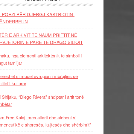
I POEZI PËR GJERGJ KASTRIOTIN-
ËNDERBEUN
TËR E ARKIVIT TE NAUM PRIFTIT NË
RVJETORIN E PARE TE DRAGO SILIQIT
aku, nga elementi arkitektonik te simboli i
ngut familjar
ëreshët si model evropian i mbrojtjes së
titetit kulturor
i Shijaku, “Diego Rivera” shqiptar i artit tonë
mbëtar
m Fred Kalaj, mes altarit dhe atdheut si
meneutikë e shpresës, kujtesës dhe shërbimit”