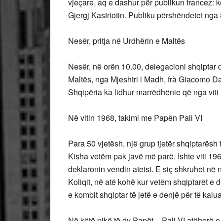
vjeçare, aq e dashur për publikun francez: k
Gjergj Kastriotin. Publiku përshëndetet nga Se
Nesër, pritja në Urdhërin e Maltës
Nesër, në orën 10.00, delegacioni shqiptar do
Maltës, nga Mjeshtri i Madh, frà Giacomo Da
Shqipëria ka lidhur marrëdhënie që nga viti
Në vitin 1968, takimi me Papën Pali VI
Para 50 vjetësh, një grup tjetër shqiptarësh 
Kisha vetëm pak javë më parë. Ishte viti 19
deklaronin vendin ateist. E siç shkruhet në n
Koliqit, në atë kohë kur vetëm shqiptarët e 
e kombit shqiptar të jetë e denjë për të kaluar
Në këtë pikë të dy Papët – Pali VI atëherë e