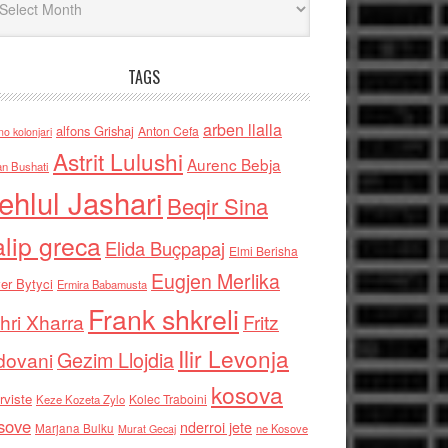
TAGS
arben llalla
alfons Grishaj
Anton Cefa
no kolonjari
Astrit Lulushi
Aurenc Bebja
an Bushati
ehlul Jashari
Beqir Sina
alip greca
Elida Buçpapaj
Elmi Berisha
Eugjen Merlika
er Bytyci
Ermira Babamusta
Frank shkreli
hri Xharra
Fritz
Ilir Levonja
Gezim Llojdia
dovani
kosova
rviste
Kolec Traboini
Keze Kozeta Zylo
sove
nderroi jete
Marjana Bulku
ne Kosove
Murat Gecaj