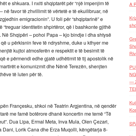
ët e shkuara. I nxiti shqiptarët për “një impenjim të
A 
– në favor të zhvillimit të vërtetë e të ekuilibruar, në
Kri
zgjedhin emigracionin”. U foli për “shqiptarinë” e
shq
ë “treguar identitetin shpirtëror, që i bashkonte gjithë
e. Në Shqipëri – pohoi Papa – kjo bindje i dha shtysë
Gre
që u përkisnin feve të ndryshme, duke u kthyer me
Shq
njtë kujtoi atmosferën e respektit e të besimit të
Riv
 që e përmendi edhe gjatë udhëtimit të tij apostolik në
i martirët e komunizmit dhe Nënë Terezën, shenjten
PU
hëve të luten për të.
NG
— 
TE
Kuj
Papën Françesku, shkoi në Teatrin Argjentina, në qendër
Ko
iptarë me famë botërore dhanë koncertin me temë “Të
ut”. Dua Lipa, Ermal Meta, Inva Mula, Olen Çezari,
SP
 Dani, Lorik Cana dhe Erza Muqolli, këngëtarja 8-