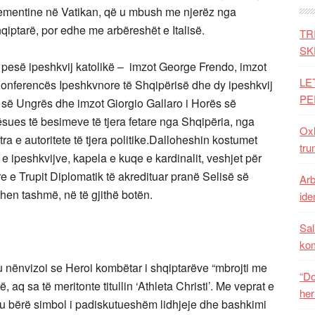
lementine në Vatikan, që u mbush me njerëz nga
hqiptarë, por edhe me arbëreshët e Italisë.
TR
SK
 pesë ipeshkvij katolikë – imzot George Frendo, imzot
LE
onferencës Ipeshkvnore të Shqipërisë dhe dy ipeshkvij
PE
 së Ungrës dhe imzot Giorgio Gallaro i Horës së
sues të besimeve të tjera fetare nga Shqipëria, nga
Oxh
tra e autoritete të tjera politike.Dalloheshin kostumet
tru
 e ipeshkvijve, kapela e kuqe e kardinalit, veshjet për
re e Trupit Diplomatik të akredituar pranë Selisë së
Arb
jihen tashmë, në të gjithë botën.
iden
Sal
ko
nënvizoi se Heroi kombëtar i shqiptarëve “mbrojti me
“Do
, aq sa të meritonte titullin ‘Athleta Christi’. Me veprat e
her
duke u bërë simbol i padiskutueshëm lidhjeje dhe bashkimi