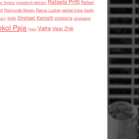
Rafaela Prifti
Rafael
e Tereza
presidenti Nishani
qi
Raimonda Moisiu
Ramiz Lushaj
reshat kripa
Sadik
Shefqet Kercelli
shqiperia
hani
shqiptaret
SHBA
kol Paja
Vatra
Visar Zhiti
Thaci