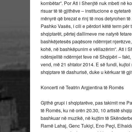
kombëtar”. Por Ati i Shenjtë nuk mbeti në koh
risuar të të gjithëve – institucione e qytetarë 
mënyrë që brezat e rinj të mos detyrohen të 
Pashko Vasës, i cili e përdori këtë term për t
shqiptarët, përtej dallimeve me natyrë fetar
bashkëjetesës paqësore ndërmjet njerëzve, 
kohë, në bashkëpunim e vëllazërim”. Ati i She
ndërsjelltë ndërmjet feve në Shqipëri – fakt,
vend, më 21 shtator 2014. E së fundi, kujto
shqiptare të dashurisë, duke u kërkuar të gjit
Koncerti në Teatrin Argjentina të Romës
Gjithë grupi i shqiptarëve, pas takimit me 
të Romës, ku në orën 20.30, 10 artistë shq
bashkuar në muzikë, në kujtim të Skënderbe
Ramë Lahaj, Genc Tukiçi, Eno Peçi, Elhaida