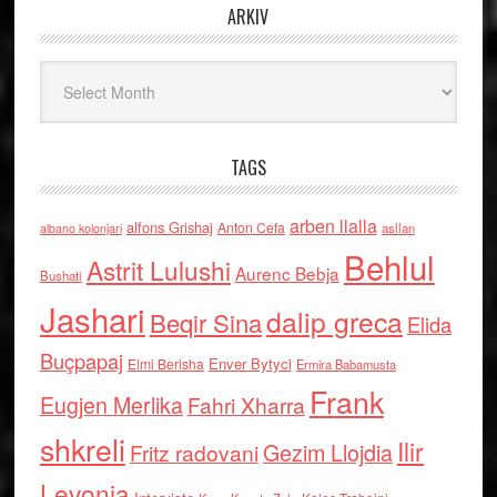
ARKIV
Arkiv
TAGS
arben llalla
alfons Grishaj
Anton Cefa
asllan
albano kolonjari
Behlul
Astrit Lulushi
Aurenc Bebja
Bushati
Jashari
dalip greca
Beqir Sina
Elida
Buçpapaj
Enver Bytyci
Elmi Berisha
Ermira Babamusta
Frank
Eugjen Merlika
Fahri Xharra
shkreli
Ilir
Gezim Llojdia
Fritz radovani
Levonja