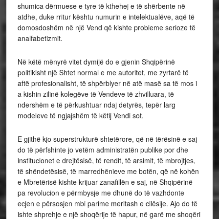
shumica dërmuese e tyre të kthehej e të shërbente në
atdhe, duke rritur kështu numurin e intelektualëve, aqë të
domosdoshëm në një Vend që kishte probleme serioze të
analfabetizmit.
Në këtë mënyrë vitet dymijë do e gjenin Shqipërinë
politikisht një Shtet normal e me autoritet, me zyrtarë të
aftë profesionalisht, të shpërblyer në atë masë sa të mos i
a kishin zilinë kolegëve të Vendeve të zhvilluara, të
ndershëm e të përkushtuar ndaj detyrës, tepër larg
modeleve të ngjajshëm të këtij Vendi sot.
E gjithë kjo superstrukturë shtetërore, që në tërësinë e saj
do të përfshinte jo vetëm administratën publike por dhe
institucionet e drejtësisë, të rendit, të arsimit, të mbrojtjes,
të shëndetësisë, të marredhënieve me botën, që në kohën
e Mbretërisë kishte krijuar zanafillën e saj, në Shqipërinë
pa revolucion e përmbysje me dhunë do të vazhdonte
ecjen e përsosjen mbi parime meritash e cilësije. Ajo do të
ishte shprehje e një shoqërije të hapur, në garë me shoqëri