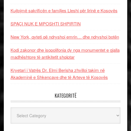
Kujtojmë sakrificën e familjes Lleshi për lirinë e Kosovës
SPAÇI NUK E MPOSHTI SHPIRTIN
New York, qyteti që ndryshoi emrin… dhe ndryshoi botën
Kodi zakonor dhe isopolifonia dy nga monumentet e gjalla
madhështore të antikitetit shqiptar
Kryetari i Vatrës Dr. Elmi Berisha zhvilloi takim në
Akademinë e Shkencave dhe të Arteve të Kosovës
KATEGORITË
Kategoritë