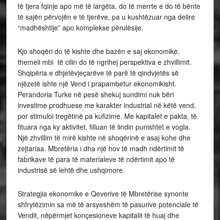
të tjera fqinje apo më të largëta, do të merrte e do të bënte
të sajën përvojën e të tjerëve, pa u kushtëzuar nga delire
“madhështije” apo komplekse përulësije.
Kjo shoqëri do të kishte dhe bazën e saj ekonomike,
themeli mbi të cilin do të ngrihej perspektiva e zhvillimit.
Shqipëria e dhjetëvjeçarëve të parë të qindvjetës së
njëzetë ishte një Vend i prapambetur ekonomikisht.
Perandoria Turke në pesë shekuj sundimi nuk bëri
investime prodhuese me karakter industrial në këtë vend,
por stimuloi tregëtinë pa kufizime. Me kapitalet e pakta, të
fituara nga ky aktivitet, filluan të lindin punishtet e vogla.
Një zhvillim të mirë kishte në shoqërinë e asaj kohe dhe
zejtariaa. Mbretëria i dha një hov të madh ndërtimit të
fabrikave të para të materialeve të ndërtimit apo të
industrisë së lehtë dhe ushqimore.
Strategjia ekonomike e Qeverive të Mbretërise synonte
shfrytëzimin sa më të arsyeshëm të pasurive potenciale të
Vendit, nëpërmjet konçesioneve kapitalit të huaj dhe