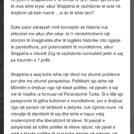
të mos ishte kryer, sikur Shqipëria të vazhdonte të ecte në
drejtimin që kish marrë… si do të ishte tani?
Duke patur parasysh mirë konceptin se historia nuk
shkruhet me
sikur dhe nëse
, le t’i nënështrohemi një
sforcimi të imagjinatës dhe të logjikës historike mbi ngjarje
te pandodhura, por potencialisht të mundëshme, sikur
Shqipëria e mbretit Zog të vazhdonte normalisht jetën e saj
pa traumën e 7 prillit.
Shqipëria e asaj kohe ishte një Vend me shumë probleme
por dhe me shumë perspektiva. Politikisht ajo ishte një
Mbretëri e drejtuar nga një klasë politike, në pjesën e saj
më të madhe, e formuar në Perandorinë Turke. Si e tillë ajo
pasqyronte të gjitha kufizimet e mundëshme, por e drejtuar
nga një person në lartësinë e detyrës, nuk ngrinte mure në
mbrojtje të identitetit të saj dhe ishte e hapur ndaj
modernizimit dhe liberalizimit të ideve. Si pasojë e
ashpërsisë së luftës politike të viteve njëzet, një pjesë e
mirë e klasës politike të asaj kohe jetonte në mërgim, në