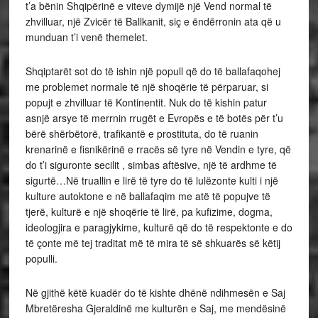
t’a bënin Shqipërinë e viteve dymijë një Vend normal të
zhvilluar, një Zvicër të Ballkanit, siç e ëndërronin ata që u
munduan t’i venë themelet.
Shqiptarët sot do të ishin një popull që do të ballafaqohej
me problemet normale të një shoqërie të përparuar, si
popujt e zhvilluar të Kontinentit. Nuk do të kishin patur
asnjë arsye të merrnin rrugët e Evropës e të botës për t’u
bërë shërbëtorë, trafikantë e prostituta, do të ruanin
krenarinë e fisnikërinë e rracës së tyre në Vendin e tyre, që
do t’i siguronte secilit , simbas aftësive, një të ardhme të
sigurtë…Në truallin e lirë të tyre do të lulëzonte kulti i një
kulture autoktone e në ballafaqim me atë të popujve të
tjerë, kulturë e një shoqërie të lirë, pa kufizime, dogma,
ideologjira e paragjykime, kulturë që do të respektonte e do
të çonte më tej traditat më të mira të së shkuarës së këtij
populli.
Në gjithë këtë kuadër do të kishte dhënë ndihmesën e Saj
Mbretëresha Gjeraldinë me kulturën e Saj, me mendësinë