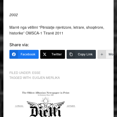
200
Marrë nga vëllimi “Përsiatje njerëzore, letrare, shoqërore,
historike” OMSCA-1 Tiranë 2011
Share via:
Facebook
Twitter
Copy Link
More
FILED UNDER:
ESSE
TAGGED WITH:
EUGJEN MERLIKA