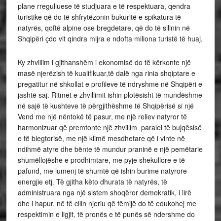
plane rregulluese të studjuara e të respektuara, qendra
turistike që do të shfrytëzonin bukuritë e spikatura të
natyrës, qoftë alpine ose bregdetare, që do të sillnin në
Shqipëri çdo vit qindra mijra e ndofta miliona turistë të huaj.
Ky zhvillim i gjithanshëm i ekonomisë do të kërkonte një
masë njerëzish të kualifikuar,të dalë nga rinia shqiptare e
pregatitur në shkollat e profileve të ndryshme në Shqipëri e
jashtë saj. Ritmet e zhvillimit ishin plotësisht të mundëshme
në sajë të kushteve të përgjithëshme të Shqipërisë si një
Vend me një nëntokë të pasur, me një reliev natyror të
harmonizuar që premtonte një zhvillim paralel të bujqësisë
e të blegtorisë, me një klimë mesdhetare që i vinte në
ndihmë atyre dhe bënte të mundur praninë e një pemëtarie
shumëllojëshe e prodhimtare, me pyje shekullore e të
pafund, me lumenj të shumtë që ishin burime natyrore
energjie etj. Të gjitha këto dhurata të natyrës, të
administruara nga një sistem shoqëror demokratik, i lirë
dhe i hapur, në të cilin njeriu që fëmijë do të edukohej me
respektimin e ligjit, të pronës e të punës së ndershme do