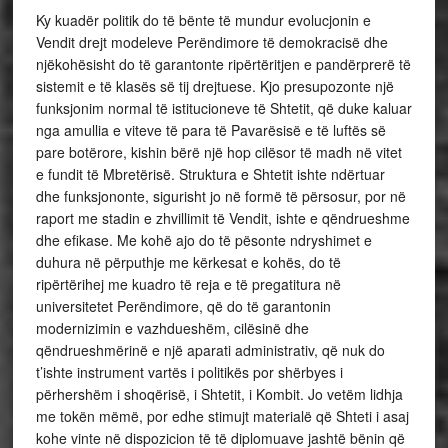
Ky kuadër politik do të bënte të mundur evolucjonin e
Vendit drejt modeleve Perëndimore të demokracisë dhe
njëkohësisht do të garantonte ripërtëritjen e pandërprerë të
sistemit e të klasës së tij drejtuese. Kjo presupozonte një
funksjonim normal të istitucioneve të Shtetit, që duke kaluar
nga amullia e viteve të para të Pavarësisë e të luftës së
pare botërore, kishin bërë një hop cilësor të madh në vitet
e fundit të Mbretërisë. Struktura e Shtetit ishte ndërtuar
dhe funksjononte, sigurisht jo në formë të përsosur, por në
raport me stadin e zhvillimit të Vendit, ishte e qëndrueshme
dhe efikase. Me kohë ajo do të pësonte ndryshimet e
duhura në përputhje me kërkesat e kohës, do të
ripërtërihej me kuadro të reja e të pregatitura në
universitetet Perëndimore, që do të garantonin
modernizimin e vazhdueshëm, cilësinë dhe
qëndrueshmërinë e një aparati administrativ, që nuk do
t’ishte instrument vartës i politikës por shërbyes i
përhershëm i shoqërisë, i Shtetit, i Kombit. Jo vetëm lidhja
me tokën mëmë, por edhe stimujt materialë që Shteti i asaj
kohe vinte në dispozicion të të diplomuave jashtë bënin që