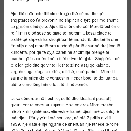
Ajo ditë shënonte fillimin e tragjedisë së madhe që
shqiptarët do t’a provonin në shpinën e tyre për më shumë
se gjysëm qindvjete. Ajo ditë shënonte për Mbretëreshën e
re fillimin e odisesë së gjatë të mërgimit, kësaj plage të
lashtë që shpesh ka shoqëruar të mundurit. Shqipëria dhe
Familja e saj mbretërore u ndanë për të ecur në drejtime të
kundërta, por që të dyja patën në shpirt një brengë të
madhe që i shoqëroi në udhët e tyre të gjata. Shqipëria, në
të cilën çdo ditë që vinte i kishte zilinë asaj që kalonte,
largohej nga rruga e dritës, e lirisë, e përparimit. Mbreti i
saj me familjen do të vërtiteshin nëpër botë, të dënuar pa
atdhe e me lëngimin e fatit të tij në zemër.
Duke qëndruar në heshtje, qoftë dhe idealisht para atij
qivuri, për të nderuar kujtimin e së ndjerës Mbretëreshë,
një zinxhir i gjatë arsyetimesh e hamëndjesh më pushtojnë
mëndjen. Përfytyrimi më çon larg, në atë 7 prillin e vitit
1939, një datë e një ngjarje që shënuan një kthesë të fortë
në jetën e shqiptarëve e të Vendit të tyre. Sikur ajo kthesë