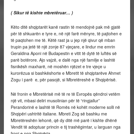
( Sikur të kishte mbretëruar… )
Këto ditë shqiptarët kanë rastin të mendojnë pak më gjatë
për të shkuarën e tyre e, në një farë mënyre, të pajtohen e
të paqtohen me të. Këtë rast ja u jep një qivur që mban
trupin pa jetë të një zonje 87 vjeçare, e lindur me emrin
Geraldina Aponi në Budapestin e vitit të dytë të luftës së
parë botërore. Ajo vajzë, e dalë nga një familje e lashtë
fisnikësh maxharë, në moshën njëzet e tre vjeçe u
kurorëzua si bashkëshorte e Mbretit të shqiptarëve Ahmet
Zogu i parë e, për pasojë, si Mbretëreshë e Shqipërisë.
Në fronin e Mbretërisë më të re të Evropës qëndroi vetëm
një vit, mbasi deliri musolinian për të “ringjallur”
Perandorinë e lashtë të Romës në kohët moderne solli në
Shqipëri ushtritë italiane. Mbreti Zog së bashku me
Mbretëreshën lehonë, që dy ditë më parë i kishte dhënë
Vendit të adoptuar princin e tij trashëgimtar, u larguan nga
froni e nga Shqipëria.