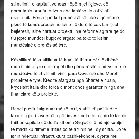
stimulimin e kapitalit vendas nëpërmjet ligjeve, që
garantonin pronën private dhe lehtësonin aktivitetin
ekonomik. Përsa i përket pronësisë së tokës, që në një
pjesë të konsiderueshme ishte në dorë të pak familjesh
bejlerësh, ishte hartuar projekti i një reforme agrare që do
t’u jepte mundësi bujqëve argatë pa tokë të kishin
mundësinë e pronës së tyre.
Këshilltarë të kualifikuar të huaj, të thirrur për të dhënë
mendimin e tyre mbi rrugët dhe përparësitë e ndryshme të
mundësive të zhvillimit, vinin para Qeverisë dhe Mbretit
projektet e tyre. Kreditë afatgjata nga Shtetet e huaja,
kryesisht Italia dhe forca e monedhës garantonin nga ana
financiare këto projekte.
Rendi publik i siguruar më së miri, stabiliteti politik dhe
kuadri ligjor i favorshëm për investimet e huaja do të kishin
thithur kapitale që do t’a kthenin Shqipërinë në një kantjer
të madh ku ritmet e rritjes do të arrinin në dy shifra. Do të
ishin ndërtuar infrastruktura bashkëkohore, qytete me