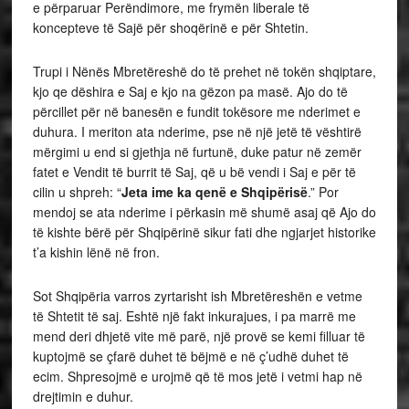
e përparuar Perëndimore, me frymën liberale të
koncepteve të Sajë për shoqërinë e për Shtetin.
Trupi i Nënës Mbretëreshë do të prehet në tokën shqiptare,
kjo qe dëshira e Saj e kjo na gëzon pa masë. Ajo do të
përcillet për në banesën e fundit tokësore me nderimet e
duhura. I meriton ata nderime, pse në një jetë të vështirë
mërgimi u end si gjethja në furtunë, duke patur në zemër
fatet e Vendit të burrit të Saj, që u bë vendi i Saj e për të
cilin u shpreh: “
Jeta ime ka qenë e Shqipërisë
.” Por
mendoj se ata nderime i përkasin më shumë asaj që Ajo do
të kishte bërë për Shqipërinë sikur fati dhe ngjarjet historike
t’a kishin lënë në fron.
Sot Shqipëria varros zyrtarisht ish Mbretëreshën e vetme
të Shtetit të saj. Eshtë një fakt inkurajues, i pa marrë me
mend deri dhjetë vite më parë, një provë se kemi filluar të
kuptojmë se çfarë duhet të bëjmë e në ç’udhë duhet të
ecim. Shpresojmë e urojmë që të mos jetë i vetmi hap në
drejtimin e duhur.