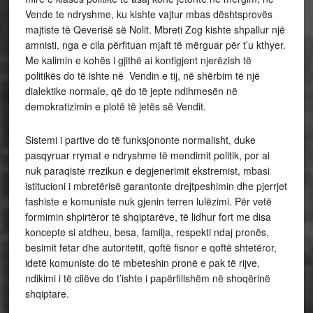
Vende te ndryshme, ku kishte vajtur mbas dështsprovës
majtiste të Qeverisë së Nolit. Mbreti Zog kishte shpallur një
amnisti, nga e cila përfituan mjaft të mërguar për t’u kthyer.
Me kalimin e kohës i gjithë ai kontigjent njerëzish të
politikës do të ishte në Vendin e tij, në shërbim të një
dialektike normale, që do të jepte ndihmesën në
demokratizimin e plotë të jetës së Vendit.
Sistemi i partive do të funksjononte normalisht, duke
pasqyruar rrymat e ndryshme të mendimit politik, por ai
nuk paraqiste rrezikun e degjenerimit ekstremist, mbasi
istitucioni i mbretërisë garantonte drejtpeshimin dhe pjerrjet
fashiste e komuniste nuk gjenin terren lulëzimi. Për vetë
formimin shpirtëror të shqiptarëve, të lidhur fort me disa
koncepte si atdheu, besa, familja, respekti ndaj pronës,
besimit fetar dhe autoritetit, qoftë fisnor e qoftë shtetëror,
idetë komuniste do të mbeteshin pronë e pak të rijve,
ndikimi i të cilëve do t’ishte i papërfillshëm në shoqërinë
shqiptare.