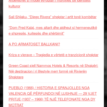
Arbëreshët si model evropian i mbrojtjes së identitetit
kulturor
Sali Shijaku, “Diego Rivera” shqiptar i artit tonë kombëtar
“Dom Fred Kalaj, mes altarit dhe atdheut si hermeneutikë
e shpresës, kujtesës dhe shërbimit”
A PO ARMATOSET BALLKANI?
Kriza e vlerave – Tragjedia e vërtetë e tranzicionit shqiptar
Green Coast sjell Nammos Hotels & Resorts në Shqipëri:
Një destinacion i ri lifestyle merr formë në Rivierën
Shqiptare
PUEBLO (1966) / HISTORIA E SPANJOLLES NGA
VALENCIA QË PËRFUNDOI NË LUSHNJE — 29 VJET
PRITJE (1937 – 1966) TË NJË TELEFONATE NGA DY
MOTRAT