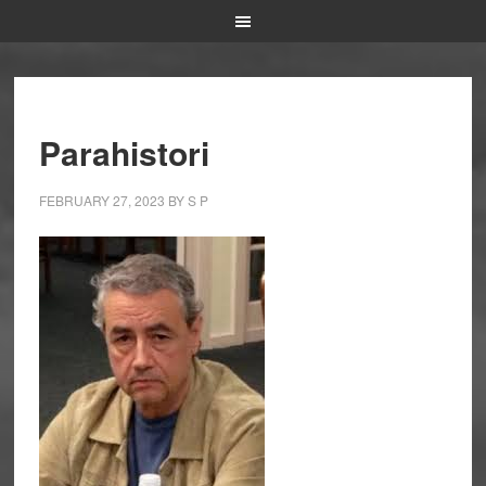
Parahistori
FEBRUARY 27, 2023
BY
S P