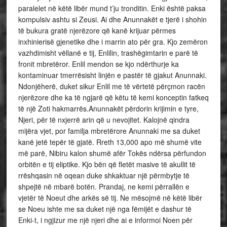
paralelet në këtë libër mund t’ju tronditin. Enki është paksa
kompulsiv ashtu si Zeusi. Ai dhe Anunnakët e tjerë i shohin
të bukura gratë njerëzore që kanë krijuar përmes
inxhinierisë gjenetike dhe i marrin ato për gra. Kjo zemëron
vazhdimisht vëllanë e tij, Enlilin, trashëgimtarin e parë të
fronit mbretëror. Enlil mendon se kjo ndërthurje ka
kontaminuar tmerrësisht linjën e pastër të gjakut Anunnaki.
Ndonjëherë, duket sikur Enlil me të vërtetë përçmon racën
njerëzore dhe ka të ngjarë që këtu të kemi konceptin fatkeq
të një Zoti hakmarrës.Anunnakët përdorin krijimin e tyre,
Njeri, për të nxjerrë arin që u nevojitet. Kalojnë qindra
mijëra vjet, por familja mbretërore Anunnaki me sa duket
kanë jetë tepër të gjatë. Rreth 13,000 apo më shumë vite
më parë, Nibiru kalon shumë afër Tokës ndërsa përfundon
orbitën e tij eliptike. Kjo bën që fletët masive të akullit të
rrëshqasin në oqean duke shkaktuar një përmbytje të
shpejtë në mbarë botën. Prandaj, ne kemi përrallën e
vjetër të Noeut dhe arkës së tij. Ne mësojmë në këtë libër
se Noeu ishte me sa duket një nga fëmijët e dashur të
Enki-t, i ngjizur me një njeri dhe ai e informoi Noen për