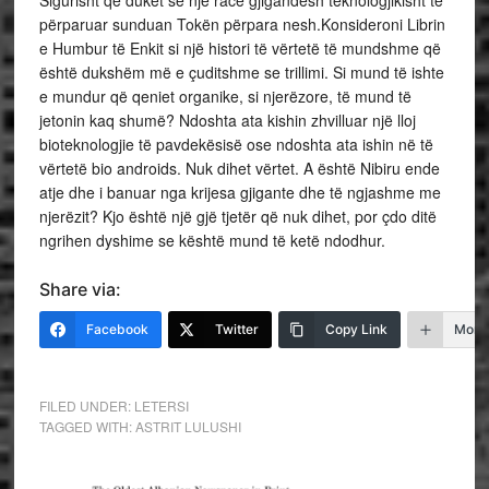
Sigurisht që duket se një racë gjigandësh teknologjikisht të
përparuar sunduan Tokën përpara nesh.Konsideroni Librin
e Humbur të Enkit si një histori të vërtetë të mundshme që
është dukshëm më e çuditshme se trillimi. Si mund të ishte
e mundur që qeniet organike, si njerëzore, të mund të
jetonin kaq shumë? Ndoshta ata kishin zhvilluar një lloj
bioteknologjie të pavdekësisë ose ndoshta ata ishin në të
vërtetë bio androids. Nuk dihet vërtet. A është Nibiru ende
atje dhe i banuar nga krijesa gjigante dhe të ngjashme me
njerëzit? Kjo është një gjë tjetër që nuk dihet, por çdo ditë
ngrihen dyshime se kështë mund të ketë ndodhur.
Share via:
Facebook
Twitter
Copy Link
More
FILED UNDER:
LETERSI
TAGGED WITH:
ASTRIT LULUSHI