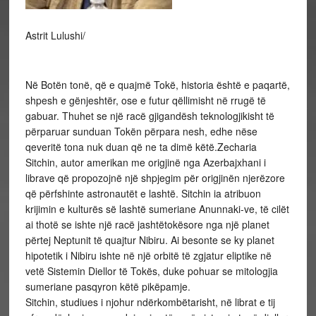
Astrit Lulushi/
Në Botën tonë, që e quajmë Tokë, historia është e paqartë,
shpesh e gënjeshtër, ose e futur qëllimisht në rrugë të
gabuar. Thuhet se një racë gjigandësh teknologjikisht të
përparuar sunduan Tokën përpara nesh, edhe nëse
qeveritë tona nuk duan që ne ta dimë këtë.Zecharia
Sitchin, autor amerikan me origjinë nga Azerbajxhani i
librave që propozojnë një shpjegim për origjinën njerëzore
që përfshinte astronautët e lashtë. Sitchin ia atribuon
krijimin e kulturës së lashtë sumeriane Anunnaki-ve, të cilët
ai thotë se ishte një racë jashtëtokësore nga një planet
përtej Neptunit të quajtur Nibiru. Ai besonte se ky planet
hipotetik i Nibiru ishte në një orbitë të zgjatur eliptike në
vetë Sistemin Diellor të Tokës, duke pohuar se mitologjia
sumeriane pasqyron këtë pikëpamje.
Sitchin, studiues i njohur ndërkombëtarisht, në librat e tij