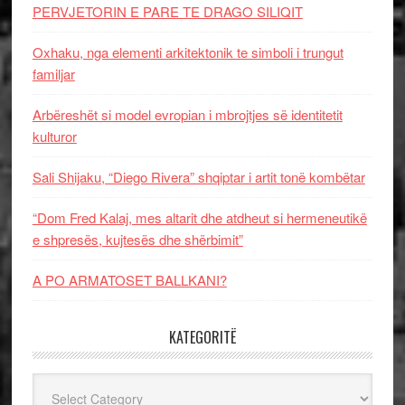
PERVJETORIN E PARE TE DRAGO SILIQIT
Oxhaku, nga elementi arkitektonik te simboli i trungut
familjar
Arbëreshët si model evropian i mbrojtjes së identitetit
kulturor
Sali Shijaku, “Diego Rivera” shqiptar i artit tonë kombëtar
“Dom Fred Kalaj, mes altarit dhe atdheut si hermeneutikë
e shpresës, kujtesës dhe shërbimit”
A PO ARMATOSET BALLKANI?
KATEGORITË
Kategoritë