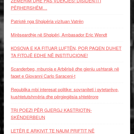
ZËMËRIM DHE PAS VDEKJES! DISIDENTI I
PËRHERSHËM…
Patriotë nga Shqipëria vizituan Vatrën
Mirëseardhje në Shqipëri, Ambasador Eric Wendt
KOSOVA E KA FITUAR LUFTËN, POR PAQEN DUHET
TA FITOJË EDHE NË INSTITUCIONE!
Scanderbeg, mburoja e Arbërisë dhe gjeniu ushtarak në
faqet e Giovanni Carlo Saraceni-t
Republika mbi interesat politike: sovraniteti i qytetarëve,
kushtetutshmëria dhe përgjegjësia shtetërore
TRI POEZI PËR GJERGJ KASTRIOTIN-
SKËNDERBEUN
LETËR E ARKIVIT TE NAUM PRIFTIT NË