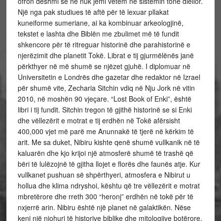
ofron dëshmi se ne nuk jemi vetëm në sistemin tonë diellor.
Një nga pak studiues të aftë për të lexuar pllakat
kuneiforme sumeriane, ai ka kombinuar arkeologjinë,
tekstet e lashta dhe Biblën me zbulimet më të fundit
shkencore për të ritreguar historinë dhe parahistorinë e
njerëzimit dhe planetit Tokë. Librat e tij gjurmëlënës janë
përkthyer në më shumë se njëzet gjuhë. I diplomuar në
Universitetin e Londrës dhe gazetar dhe redaktor në Izrael
për shumë vite, Zecharia Sitchin vdiq në Nju Jork në vitin
2010, në moshën 90 vjeçare. “Lost Book of Enki”, është
libri i tij fundit. Sitchin tregon të gjithë historinë se si Enki
dhe vëllezërit e motrat e tij erdhën në Tokë afërsisht
400,000 vjet më parë me Anunnakë të tjerë në kërkim të
arit. Me sa duket, Nibiru kishte qenë shumë vullkanik në të
kaluarën dhe kjo krijoi një atmosferë shumë të trashë që
bëri të lulëzojnë të gjitha llojet e florës dhe faunës atje. Kur
vullkanet pushuan së shpërthyeri, atmosfera e Nibirut u
hollua dhe klima ndryshoi, kështu që tre vëllezërit e motrat
mbretërore dhe rreth 300 “heronj” erdhën në tokë për të
nxjerrë arin. Nibiru është një planet në galaktikën. Nëse
keni një njohuri të historive biblike dhe mitologjive botërore,