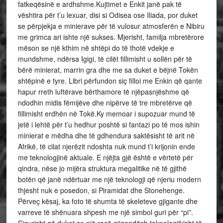
fatkeqësinë e ardhshme.Kujtimet e Enkit janë pak të
vështira për t’u lexuar, disi si Odisea ose Iliada, por duket
se përpjekja e minierave për të vulosur atmosferën e Nibiru
me grimca ari ishte një sukses. Mjerisht, familja mbretërore
mëson se një kthim në shtëpi do të thotë vdekje e
mundshme, ndërsa Igigi, të cilët fillimisht u sollën për të
bërë minierat, marrin gra dhe me sa duket e bëjnë Tokën
shtëpinë e tyre. Libri përfundon siç filloi me Enkin që qante
hapur rreth luftërave bërthamore të njëpasnjëshme që
ndodhin midis fëmijëve dhe nipërve të tre mbretërve që
fillimisht erdhën në Tokë.Ky memoar i supozuar mund të
jetë i lehtë për t’u hedhur poshtë si fantazi po të mos ishin
minierat e mëdha dhe të gdhendura saktësisht të arit në
Afrikë, të cilat njerëzit ndoshta nuk mund t’i krijonin ende
me teknologjinë aktuale. E njëjta gjë është e vërtetë për
qindra, nëse jo mijëra struktura megalitike në të gjithë
botën që janë ndërtuar me një teknologji që njeriu modern
thjesht nuk e posedon, si Piramidat dhe Stonehenge.
Përveç kësaj, ka foto të shumta të skeleteve gjigante dhe
varreve të shënuara shpesh me një simbol guri për “pi”.