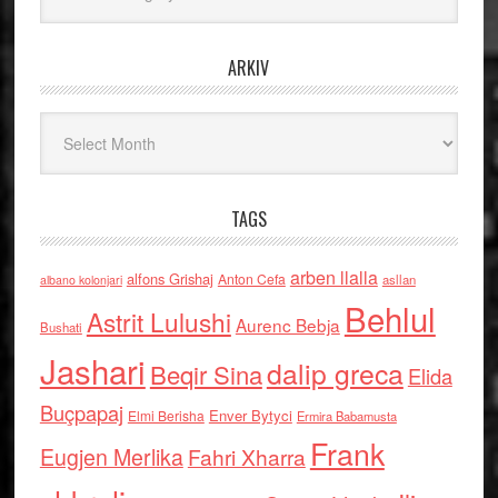
ARKIV
Arkiv
TAGS
arben llalla
alfons Grishaj
Anton Cefa
asllan
albano kolonjari
Behlul
Astrit Lulushi
Aurenc Bebja
Bushati
Jashari
dalip greca
Beqir Sina
Elida
Buçpapaj
Enver Bytyci
Elmi Berisha
Ermira Babamusta
Frank
Eugjen Merlika
Fahri Xharra