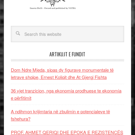
ARTIKUJT E FUNDIT
Dom Ndre Mjeda, sipas dy figurave monumentale të
letrave shqipe, Ernest Koliqit dhe At Gjergj Fishta
36 vjet tranzicion, nga ekonomia prodhuese te ekonomia
e përfitimit
A ndihmon krijimtaria në zbulimin e potencialeve të
fshehura?
PROF. AHMET QERIQI DHE EPOKA E REZISTENCЁS