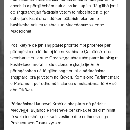
aspektin e përgjithshëm nuk di sa ka kuptim. Të gjithë jemi
që shqiptarët jan faktikisht vetëm të mbështetën të jen
edhe juridikisht dhe ndërkombëtarisht element e
bashkëthemelues të shtetit të Maqedonisë sa edhe
Maqedonët.
Pos, këtyre që jan shqiptarët prioritet mbi prioritete për
përfaqësim do të duhej të jen Krahina e Çamërisë dhe
vendbanimet tjera të Greqisë,që shteti shqiptarë ka obligim
kushtetues, moral, instutucional e çka jo tjetër të
përfaqësohen në të gjitha segmentet e përfaqësimet
shqiptare, pra jo vetëm në Qeveri, Komisione Parlamentare
e Parlament por edhe në instanca e mekanizma të BE-së
dhe OKB-ës.
Përfaqësimet ka nevoj Krahina shqiptare që përfshin
Medvegjë, Bujanoc e Preshevë,për shkak të diskriminimit
të vazhdueshëm,nuk ka investime dhe ndihmesa nga
Prishtina apo Tirana zyrtare.