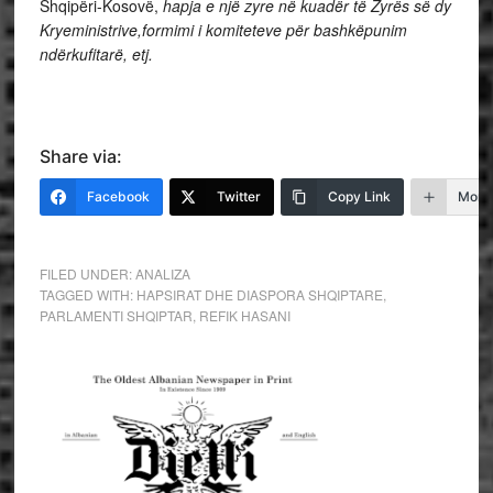
Shqipëri-Kosovë,
hapja e një zyre në kuadër të Zyrës së dy
Kryeministrive,formimi i komiteteve për bashkëpunim
ndërkufitarë, etj.
Share via:
Facebook
Twitter
Copy Link
More
FILED UNDER:
ANALIZA
TAGGED WITH:
HAPSIRAT DHE DIASPORA SHQIPTARE
,
PARLAMENTI SHQIPTAR
,
REFIK HASANI