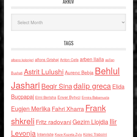
ARKIV
Arkiv
TAGS
arben llalla
alfons Grishaj
Anton Cefa
asllan
albano kolonjari
Behlul
Astrit Lulushi
Aurenc Bebja
Bushati
Jashari
dalip greca
Beqir Sina
Elida
Buçpapaj
Enver Bytyci
Elmi Berisha
Ermira Babamusta
Frank
Eugjen Merlika
Fahri Xharra
shkreli
Ilir
Gezim Llojdia
Fritz radovani
Levonja
Interviste
Kolec Traboini
Keze Kozeta Zylo