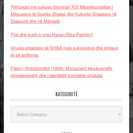
Përfundoi me sukses Seminari XIX Mbarëkombëtar i
Mësuesve të Gjuhës Shqipe dhe Kulturës Shqiptare në
Diasporë dhe në Mërgatë
Pse dhe kush e vrau Hasan Riza Pashën?
Gruaja shqiptare në SHBA mes sukseseve dhe sfidave
të së ardhmes
Fjalori i Kristoforidhit (1904): Monument leksikografik,
etnogjeografik dhe i identitetit kombëtar shqiptar
KATEGORITË
Kategoritë