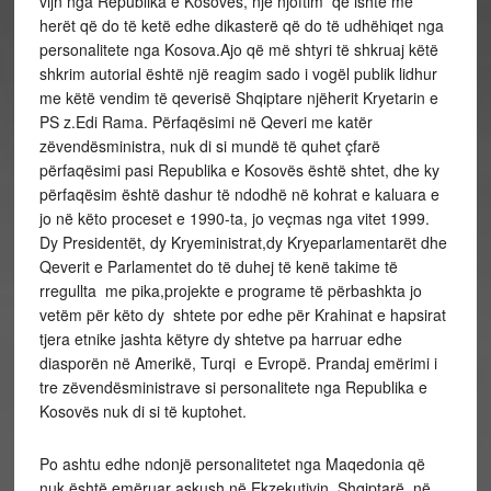
vijn nga Republika e Kosovës, një njoftim që ishte më
herët që do të ketë edhe dikasterë që do të udhëhiqet nga
personalitete nga Kosova.Ajo që më shtyri të shkruaj këtë
shkrim autorial është një reagim sado i vogël publik lidhur
me këtë vendim të qeverisë Shqiptare njëherit Kryetarin e
PS z.Edi Rama. Përfaqësimi në Qeveri me katër
zëvendësministra, nuk di si mundë të quhet çfarë
përfaqësimi pasi Republika e Kosovës është shtet, dhe ky
përfaqësim është dashur të ndodhë në kohrat e kaluara e
jo në këto proceset e 1990-ta, jo veçmas nga vitet 1999.
Dy Presidentët, dy Kryeministrat,dy Kryeparlamentarët dhe
Qeverit e Parlamentet do të duhej të kenë takime të
rregullta me pika,projekte e programe të përbashkta jo
vetëm për këto dy shtete por edhe për Krahinat e hapsirat
tjera etnike jashta këtyre dy shtetve pa harruar edhe
diasporën në Amerikë, Turqi e Evropë. Prandaj emërimi i
tre zëvendësministrave si personalitete nga Republika e
Kosovës nuk di si të kuptohet.
Po ashtu edhe ndonjë personalitetet nga Maqedonia që
nuk është emëruar askush në Ekzekutivin Shqiptarë, në