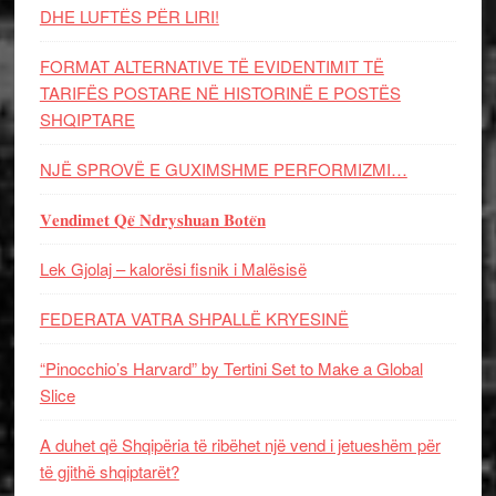
DHE LUFTЁS PЁR LIRI!
FORMAT ALTERNATIVE TË EVIDENTIMIT TË
TARIFËS POSTARE NË HISTORINË E POSTËS
SHQIPTARE
NJË SPROVË E GUXIMSHME PERFORMIZMI…
𝐕𝐞𝐧𝐝𝐢𝐦𝐞𝐭 𝐐𝐞̈ 𝐍𝐝𝐫𝐲𝐬𝐡𝐮𝐚𝐧 𝐁𝐨𝐭𝐞̈𝐧
Lek Gjolaj – kalorësi fisnik i Malësisë
FEDERATA VATRA SHPALLË KRYESINË
“Pinocchio’s Harvard” by Tertini Set to Make a Global
Slice
A duhet që Shqipëria të ribëhet një vend i jetueshëm për
të gjithë shqiptarët?