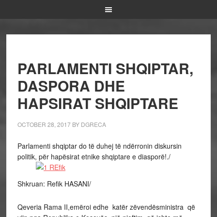
PARLAMENTI SHQIPTAR,
DASPORA DHE
HAPSIRAT SHQIPTARE
OCTOBER 28, 2017
BY
DGRECA
Parlamenti shqiptar do të duhej të ndërronin diskursin
politik, për hapësirat etnike shqiptare e diasporë!./
Shkruan: Refik HASANI/
Qeveria Rama II,emëroi edhe katër zëvendësministra që