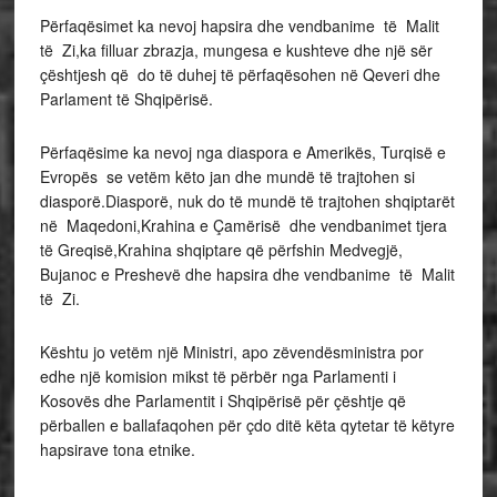
Përfaqësimet ka nevoj hapsira dhe vendbanime të Malit
të Zi,ka filluar zbrazja, mungesa e kushteve dhe një sër
çështjesh që do të duhej të përfaqësohen në Qeveri dhe
Parlament të Shqipërisë.
Përfaqësime ka nevoj nga diaspora e Amerikës, Turqisë e
Evropës se vetëm këto jan dhe mundë të trajtohen si
diasporë.Diasporë, nuk do të mundë të trajtohen shqiptarët
në Maqedoni,Krahina e Çamërisë dhe vendbanimet tjera
të Greqisë,Krahina shqiptare që përfshin Medvegjë,
Bujanoc e Preshevë dhe hapsira dhe vendbanime të Malit
të Zi.
Kështu jo vetëm një Ministri, apo zëvendësministra por
edhe një komision mikst të përbër nga Parlamenti i
Kosovës dhe Parlamentit i Shqipërisë për çështje që
përballen e ballafaqohen për çdo ditë këta qytetar të këtyre
hapsirave tona etnike.