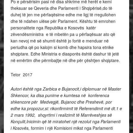
Po e përsërisim pasi në disa shkrime më herët e kemi
theksuar se Qeveria dhe Parlamenti i Shqipërisë,do të
duhej të jen me përfaqësime edhe me ligj të rregullohen
dhe të ndahen ulëse për Parlament. Kështu të emrohen
personalitete nga Republika e Kosovës katër
zëvendësministra e të mbetën pa u përfaqësuar ato që
kan nevoj më së shumti është jo fortë e menduar në
periudha që po kalojm si komb dhe hapsira tona etnike
shqiptare. Edhe Ministria e diasporës është dashur të jetë
në emërtim dhe përmbajtje në dhe për çështjen shqiptare.
Tetor 2017
Autori është nga Zarbica e Bujanocit,i diplomuar në Master
Shkencor, ka disa punime e kumtesa në konferenca
shkencore për Medvegjë, Bujanoc dhe Preshevë, por
edhe ka propozur,si: rikonfirmimit të Referendimit më dt.1 e
2 mars 1992, shqyrtimi i realizimit të Marrëveshjes së
Konçulit,Inicimin që të miratohet një rezolut nga Parlamenti
i Kosovës,
formim i një Komisioni mikst nga Parlamenti