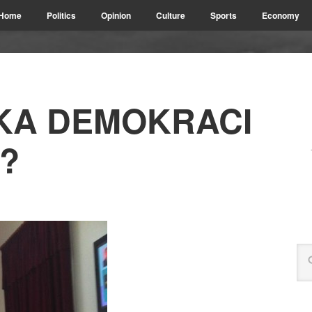
Home
Politics
Opinion
Culture
Sports
Economy
KA DEMOKRACI
?