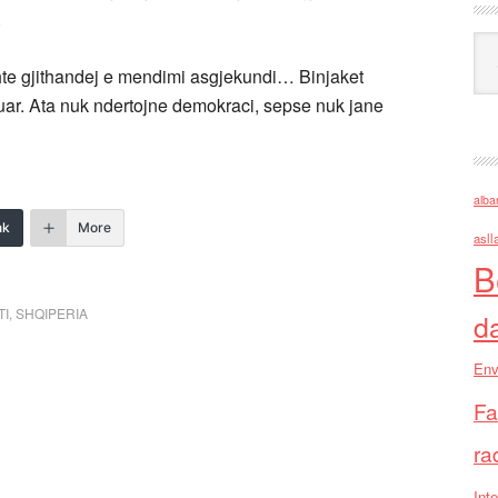
.
Ark
shte gjithandej e mendimi asgjekundi… Binjaket
uar. Ata nuk ndertojne demokraci, sepse nuk jane
alba
nk
More
asll
B
TI
,
SHQIPERIA
d
Env
Fa
ra
Inte