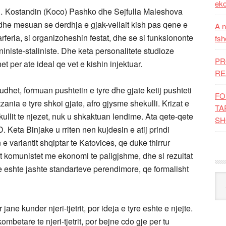
eko
… Kostandin (Koco) Pashko dhe Sejfulla Maleshova
he mesuan se derdhja e gjak-vellait kish pas qene e
A n
feria, si organizoheshin festat, dhe se si funksiononte
fsh
leniniste-staliniste. Dhe keta personalitete studioze
PR
 per ate ideal qe vet e kishin injektuar.
RE
udhet, formuan pushtetin e tyre dhe gjate ketij pushteti
FO
ania e tyre shkoi gjate, afro gjysme shekulli. Krizat e
TA
ekullit te njezet, nuk u shkaktuan lendime. Ata qete-qete
SH
Keta Binjake u rriten nen kujdesin e atij prindi
sin e variantit shqiptar te Katovices, qe duke thirrur
rt komunistet me ekonomi te paligjshme, dhe si rezultat
he eshte jashte standarteve perendimore, qe formalisht
Kat
ane kunder njeri-tjetrit, por ideja e tyre eshte e njejte.
mbetare te njeri-tjetrit, por bejne cdo gje per tu