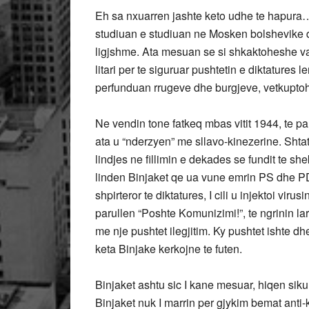
Eh sa nxuarren jashte keto udhe te hapura
studiuan e studiuan ne Mosken bolshevike d
ligjshme. Ata mesuan se si shkaktoheshe var
litari per te siguruar pushtetin e diktatures 
perfunduan rrugeve dhe burgjeve, vetkuptohet
Ne vendin tone fatkeq mbas vitit 1944, te pa
ata u “nderzyen” me sllavo-kinezerine. Shtatz
lindjes ne fillimin e dekades se fundit te sh
linden Binjaket qe ua vune emrin PS dhe PD. 
shpirteror te diktatures, I cili u injektoi viru
parullen “Poshte Komunizimi!”, te ngrinin la
me nje pushtet ilegjitim. Ky pushtet ishte d
keta Binjake kerkojne te futen.
Binjaket ashtu sic I kane mesuar, hiqen sikur j
Binjaket nuk I marrin per gjykim bemat anti-ko