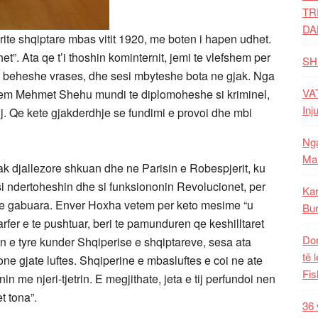
TR
DA
te shqiptare mbas vitit 1920, me boten i hapen udhet.
t”. Ata qe t’i thoshin kominternit, jemi te vlefshem per
SH
i beheshe vrases, dhe sesi mbyteshe bota ne gjak. Nga
VAT
vetem Mehmet Shehu mundi te diplomoheshe si kriminel,
Inj
ij. Qe kete gjakderdhje se fundimi e provoi dhe mbi
Nga
Mal
pak djallezore shkuan dhe ne Parisin e Robespjerit, ku
 ndertoheshin dhe si funksiononin Revolucionet, per
Kar
r te gabuara. Enver Hoxha vetem per keto mesime “u
Bur
rfer e te pushtuar, beri te pamunduren qe keshilltaret
Dom
en e tyre kunder Shqiperise e shqiptareve, sesa ata
të 
ne gjate luftes. Shqiperine e mbasluftes e coi ne ate
Fis
in me njeri-tjetrin. E megjithate, jeta e tij perfundoi nen
et tona”.
36 