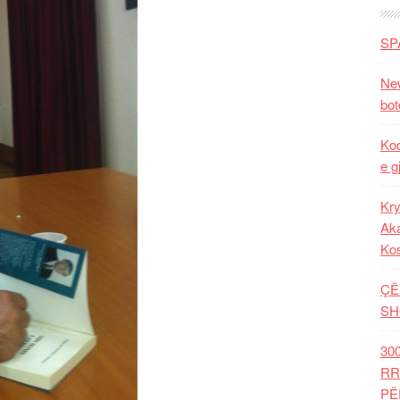
SP
New
bot
Kod
e g
Kry
Aka
Ko
ÇË
SH
30
RR
PË