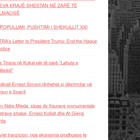
EVA KRAJË-SHESTAN NË ZARË TË
LMACISË
POPULLIMI, PUSHTIMI I SHEKULLIT XXI
RA’s Letter to President Trump: End the Hague
ustice
 Tirana në Kukaj për të parë “Lahuta e
ësisë”
dinali Ernest Simoni rikthehet si dëshmitar në
gun e Spaçit
 Ndre Mjeda, sipas dy figurave monumentale
letrave shqipe, Ernest Koliqit dhe At Gjergj
hta
vjet tranzicion, nga ekonomia prodhuese te