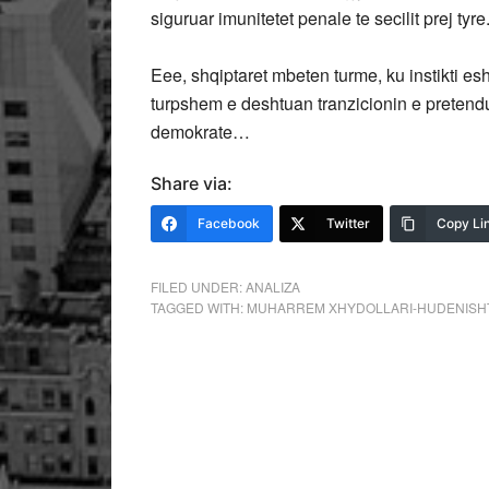
siguruar imunitetet penale te secilit prej tyre
Eee, shqiptaret mbeten turme, ku instikti e
turpshem e deshtuan tranzicionin e pretend
demokrate…
Share via:
Facebook
Twitter
Copy Li
FILED UNDER:
ANALIZA
TAGGED WITH:
MUHARREM XHYDOLLARI-HUDENISH