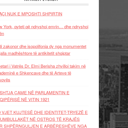
AÇI NUK E MPOSHTI SHPIRTIN
 York, qyteti që ndryshoi emrin… dhe ndryshoi
ën
i zakonor dhe isopolifonia dy nga monumentet
jalla madhështore të antikitetit shqiptar
etari i Vatrës Dr. Elmi Berisha zhvilloi takim në
deminë e Shkencave dhe të Arteve të
sovës
SHTJA ÇAME NË PARLAMENTIN E
QIPËRISË NË VITIN 1921
0 VJET KUJTESË DHE IDENTITET-TRYEZË E
UMBULLAKËT NË OSTROS TË KRAJËS
R SHPËRNGULJEN E ARBËRESHËVE NGA