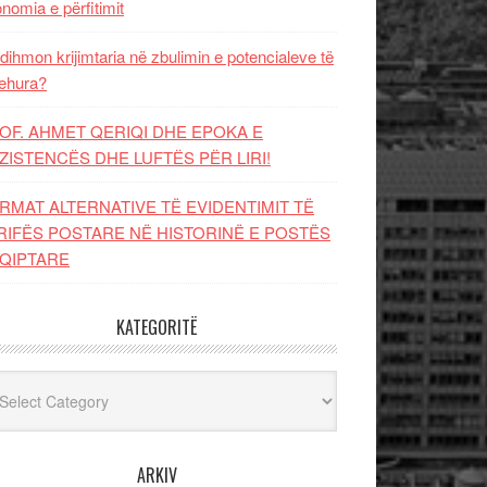
nomia e përfitimit
dihmon krijimtaria në zbulimin e potencialeve të
ehura?
OF. AHMET QERIQI DHE EPOKA E
ZISTENCЁS DHE LUFTЁS PЁR LIRI!
RMAT ALTERNATIVE TË EVIDENTIMIT TË
RIFËS POSTARE NË HISTORINË E POSTËS
QIPTARE
KATEGORITË
egoritë
ARKIV