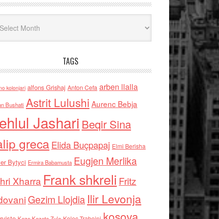
iv
TAGS
arben llalla
alfons Grishaj
Anton Cefa
no kolonjari
Astrit Lulushi
Aurenc Bebja
an Bushati
ehlul Jashari
Beqir Sina
alip greca
Elida Buçpapaj
Elmi Berisha
Eugjen Merlika
er Bytyci
Ermira Babamusta
Frank shkreli
hri Xharra
Fritz
Ilir Levonja
Gezim Llojdia
dovani
kosova
rviste
Kolec Traboini
Keze Kozeta Zylo