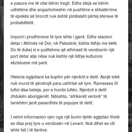
e pasura me të cilat bënin tregti. Edhe ideja se bënin
udhëtime dhe angazhoheshin në pushtime e shkatërrime
të epokës së bronzit nuk është plotësisht përtej sferave të
probabilitetit.
Importi i prodhimeve të tyre ishte i gjerë. Edhe stacioni
detar i Athinës në Dor, në Palestinë, kishte lidhje me këtë.
Do të dukej si e çuditshme që athinasit të vendosnin një
port detar atje nëse nuk kishte një lidhje kulturore
ekzistuese më parë.
Historia egjiptiane ka kuptim për njerëzit e detit. Asnjë tokë
nuk mund të qëndrojë para ushtrisë së tyre. Ramesses III
luftoi disa beteja, por e humbi luftën. Njerëzit e detit
zhdukën aborigjenët. Ndoshta, “afrikanët veriorë” të
tanishëm janë pasardhës të popujve të detit.
I vetmi informacion vjen nga një burim tjetër egjiptian thotë
se disa prej tyre u vendosën në Levant. Nuk dihet se cili
ishte fati i të tjerëve.