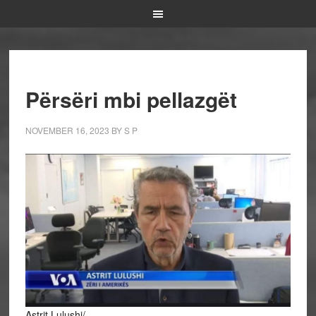
Përsëri mbi pellazgët
NOVEMBER 16, 2023
BY
S P
Astrit Lulushi/