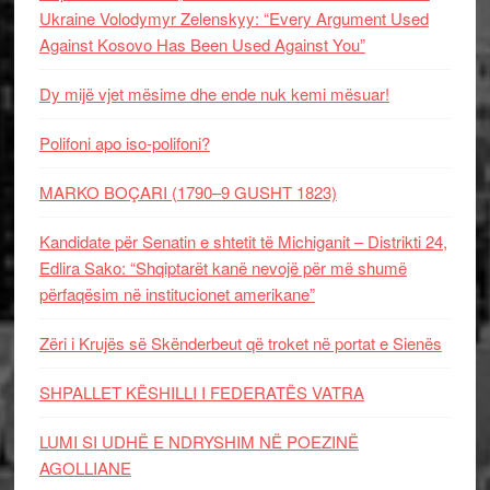
Ukraine Volodymyr Zelenskyy: “Every Argument Used
Against Kosovo Has Been Used Against You”
Dy mijë vjet mësime dhe ende nuk kemi mësuar!
Polifoni apo iso-polifoni?
MARKO BOÇARI (1790–9 GUSHT 1823)
Kandidate për Senatin e shtetit të Michiganit – Distrikti 24,
Edlira Sako: “Shqiptarët kanë nevojë për më shumë
përfaqësim në institucionet amerikane”
Zëri i Krujës së Skënderbeut që troket në portat e Sienës
SHPALLET KËSHILLI I FEDERATËS VATRA
LUMI SI UDHË E NDRYSHIM NË POEZINË
AGOLLIANE