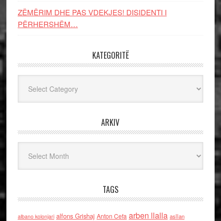
ZËMËRIM DHE PAS VDEKJES! DISIDENTI I
PËRHERSHËM…
KATEGORITË
Kategoritë
ARKIV
Arkiv
TAGS
arben llalla
alfons Grishaj
Anton Cefa
asllan
albano kolonjari