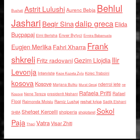
Behlul
Astrit Lulushi
Aurenc Bebja
Bushati
Jashari
dalip greca
Beqir Sina
Elida
Buçpapaj
Enver Bytyci
Elmi Berisha
Ermira Babamusta
Frank
Eugjen Merlika
Fahri Xharra
shkreli
Ilir
Gezim Llojdia
Fritz radovani
Levonja
Interviste
Kolec Traboini
Keze Kozeta Zylo
kosova
Kosove
nderroi jete
Marjana Bulku
ne
Murat Gecaj
Rafaela Prifti
Rafael
Nene Tereza
Kosove
presidenti Nishani
Floqi
Raimonda Moisiu
Ramiz Lushaj
reshat kripa
Sadik Elshani
Sokol
Shefqet Kercelli
shqiperia
shqiptaret
SHBA
Paja
Vatra
Visar Zhiti
Thaci