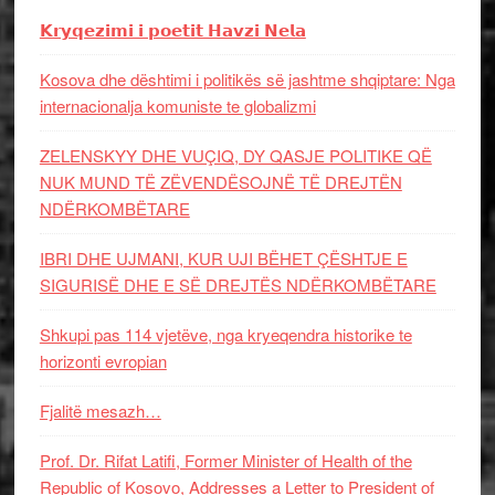
𝗞𝗿𝘆𝗾𝗲𝘇𝗶𝗺𝗶 𝗶 𝗽𝗼𝗲𝘁𝗶𝘁 𝗛𝗮𝘃𝘇𝗶 𝗡𝗲𝗹𝗮
Kosova dhe dështimi i politikës së jashtme shqiptare: Nga
internacionalja komuniste te globalizmi
ZELENSKYY DHE VUÇIQ, DY QASJE POLITIKE QË
NUK MUND TË ZËVENDËSOJNË TË DREJTËN
NDËRKOMBËTARE
IBRI DHE UJMANI, KUR UJI BËHET ÇËSHTJE E
SIGURISË DHE E SË DREJTËS NDËRKOMBËTARE
Shkupi pas 114 vjetëve, nga kryeqendra historike te
horizonti evropian
Fjalitë mesazh…
Prof. Dr. Rifat Latifi, Former Minister of Health of the
Republic of Kosovo, Addresses a Letter to President of