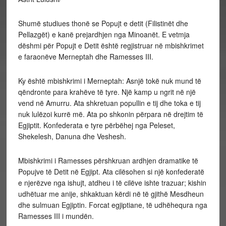
Shumë studiues thonë se Popujt e detit (Filistinët dhe
Pellazgët) e kanë prejardhjen nga Minoanët. E vetmja
dëshmi për Popujt e Detit është regjistruar në mbishkrimet
e faraonëve Merneptah dhe Ramesses III.
Ky
është mbishkrimi i Merneptah: Asnjë tokë nuk mund të
qëndronte para krahëve të tyre. Një kamp u ngrit në një
vend në Amurru. Ata shkretuan popullin e tij dhe toka e tij
nuk lulëzoi kurrë më. Ata po shkonin përpara në drejtim të
Egjiptit. Konfederata e tyre përbëhej nga Peleset,
Shekelesh, Danuna dhe Veshesh.
Mbishkrimi i Ramesses përshkruan ardhjen dramatike të
Popujve të Detit në Egjipt. Ata cilësohen si një konfederatë
e njerëzve nga ishujt, atdheu i të cilëve ishte trazuar; kishin
udhëtuar me anije, shkaktuan kërdi në të gjithë Mesdheun
dhe sulmuan Egjiptin. Forcat egjiptiane, të udhëhequra nga
Ramesses III i mundën.