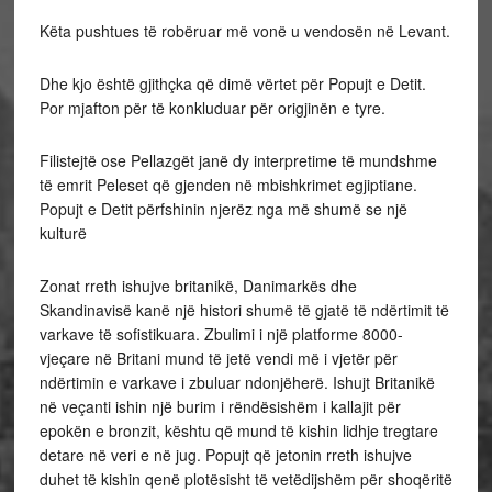
Këta pushtues të robëruar më vonë u vendosën në Levant.
Dhe kjo është gjithçka që dimë vërtet për Popujt e Detit.
Por mjafton për të konkluduar për origjinën e tyre.
Filistejtë ose Pellazgët janë dy interpretime të mundshme
të emrit Peleset që gjenden në mbishkrimet egjiptiane.
Popujt e Detit përfshinin njerëz nga më shumë se një
kulturë
Zonat rreth ishujve britanikë, Danimarkës dhe
Skandinavisë kanë një histori shumë të gjatë të ndërtimit të
varkave të sofistikuara. Zbulimi i një platforme 8000-
vjeçare në Britani mund të jetë vendi më i vjetër për
ndërtimin e varkave i zbuluar ndonjëherë. Ishujt Britanikë
në veçanti ishin një burim i rëndësishëm i kallajit për
epokën e bronzit, kështu që mund të kishin lidhje tregtare
detare në veri e në jug. Popujt që jetonin rreth ishujve
duhet të kishin qenë plotësisht të vetëdijshëm për shoqëritë