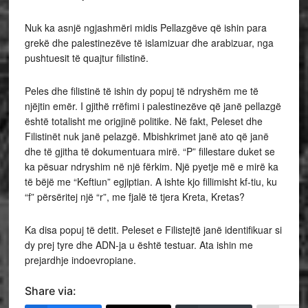
Nuk ka asnjë ngjashmëri midis Pellazgëve që ishin para
grekë dhe palestinezëve të islamizuar dhe arabizuar, nga
pushtuesit të quajtur filistinë.
Peles dhe filistinë të ishin dy popuj të ndryshëm me të
njëjtin emër. I gjithë rrëfimi i palestinezëve që janë pellazgë
është totalisht me origjinë politike. Në fakt, Peleset dhe
Filistinët nuk janë pelazgë. Mbishkrimet janë ato që janë
dhe të gjitha të dokumentuara mirë. “P” fillestare duket se
ka pësuar ndryshim në një fërkim. Një pyetje më e mirë ka
të bëjë me “Keftiun” egjiptian. A ishte kjo fillimisht kf-tiu, ku
“f” përsëritej një “r”, me fjalë të tjera Kreta, Kretas?
Ka disa popuj të detit. Peleset e Filistejtë janë identifikuar si
dy prej tyre dhe ADN-ja u është testuar. Ata ishin me
prejardhje indoevropiane.
Share via: