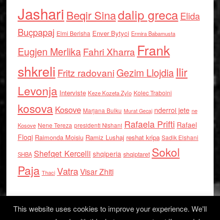
Jashari
dalip greca
Beqir Sina
Elida
Buçpapaj
Enver Bytyci
Elmi Berisha
Ermira Babamusta
Frank
Eugjen Merlika
Fahri Xharra
shkreli
Ilir
Gezim Llojdia
Fritz radovani
Levonja
Interviste
Kolec Traboini
Keze Kozeta Zylo
kosova
Kosove
nderroi jete
Marjana Bulku
ne
Murat Gecaj
Rafaela Prifti
Rafael
Nene Tereza
Kosove
presidenti Nishani
Floqi
Raimonda Moisiu
Ramiz Lushaj
reshat kripa
Sadik Elshani
Sokol
Shefqet Kercelli
shqiperia
shqiptaret
SHBA
Paja
Vatra
Visar Zhiti
Thaci
This website uses cookies to improve your experience. We'll