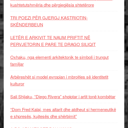
kushtetutshmëria dhe përgjegjësia shtetërore
TRI POEZI PËR GJERGJ KASTRIOTIN-
SKËNDERBEUN
LETËR E ARKIVIT TE NAUM PRIFTIT NË
PERVJETORIN E PARE TE DRAGO SILIQIT
Oxhaku, nga elementi arkitektonik te simboli i trungut
familjar
Arbëreshët si model evropian i mbrojtjes së identitetit
kulturor
Sali Shijaku, “Diego Rivera” shqiptar i artit tonë kombëtar
“Dom Fred Kalaj, mes altarit dhe atdheut si hermeneutikë
e shpresës, kujtesës dhe shërbimit”