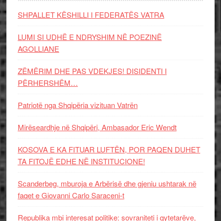
SHPALLET KËSHILLI I FEDERATËS VATRA
LUMI SI UDHË E NDRYSHIM NË POEZINË
AGOLLIANE
ZËMËRIM DHE PAS VDEKJES! DISIDENTI I
PËRHERSHËM…
Patriotë nga Shqipëria vizituan Vatrën
Mirëseardhje në Shqipëri, Ambasador Eric Wendt
KOSOVA E KA FITUAR LUFTËN, POR PAQEN DUHET
TA FITOJË EDHE NË INSTITUCIONE!
Scanderbeg, mburoja e Arbërisë dhe gjeniu ushtarak në
faqet e Giovanni Carlo Saraceni-t
Republika mbi interesat politike: sovraniteti i qytetarëve,