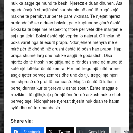
nuk ka asgjë që mund të bësh. Njerëzit e duan dhunën. Ata
ngadalësojnë shpejtësinë kur shohin në anë të rrugës një
makinë të përmbysur për të parë viktimat. Të njëjtët njerëz
pretendojnë se e duan boksin, pa e kuptuar se çfarë është.
Boksi ka të bëjë me respektin; fitore për vete dhe marrjen e
saj nga tjetri. Boksi është një veprim jo natyral. Gjithçka në
boks varet nga të ecurit prapa. Ndonjëherë mënyra më e
mirë për të dhënë një grusht është të bësh hap prapa. Hap
prapa shumë larg dhe nuk ke asgjë të godasësh. Disa
njerëz do të thoshin se gjëja më e rëndësishme që mund të
ketë një luftëtar është zemra. Por më trego një luftëtar me
asgjë tjetër përveç zemrës dhe unë do t’ju tregoj një njeri
me shpresë që pret të humbasë. Magjia është të luftosh
përtej durimit kur të tjerëve u është sosur. Është magjia e
rrezikimit të gjithçkaje për një ëndërr që askush nuk e sheh
përveç teje. Ndonjëherë njerëzit thjesht nuk duan të hapin
sytë dhe në terr humbasin.
Share via:
Facebook
Twitter
Copy Link
More