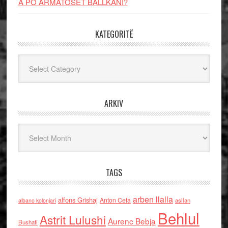
A PO ARMATOSET BALLKANI?
KATEGORITË
Kategoritë
ARKIV
Arkiv
TAGS
arben llalla
alfons Grishaj
Anton Cefa
asllan
albano kolonjari
Behlul
Astrit Lulushi
Aurenc Bebja
Bushati