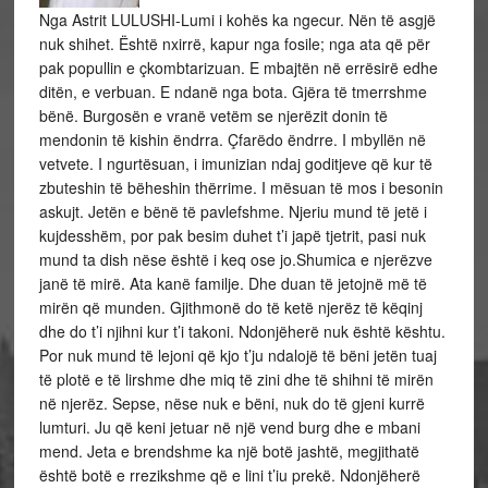
Nga Astrit LULUSHI-Lumi i kohës ka ngecur. Nën të asgjë
nuk shihet. Është nxirrë, kapur nga fosile; nga ata që për
pak popullin e çkombtarizuan. E mbajtën në errësirë edhe
ditën, e verbuan. E ndanë nga bota. Gjëra të tmerrshme
bënë. Burgosën e vranë vetëm se njerëzit donin të
mendonin të kishin ëndrra. Çfarëdo ëndrre. I mbyllën në
vetvete. I ngurtësuan, i imunizian ndaj goditjeve që kur të
zbuteshin të bëheshin thërrime. I mësuan të mos i besonin
askujt. Jetën e bënë të pavlefshme. Njeriu mund të jetë i
kujdesshëm, por pak besim duhet t’i japë tjetrit, pasi nuk
mund ta dish nëse është i keq ose jo.Shumica e njerëzve
janë të mirë. Ata kanë familje. Dhe duan të jetojnë më të
mirën që munden. Gjithmonë do të ketë njerëz të këqinj
dhe do t’i njihni kur t’i takoni. Ndonjëherë nuk është kështu.
Por nuk mund të lejoni që kjo t’ju ndalojë të bëni jetën tuaj
të plotë e të lirshme dhe miq të zini dhe të shihni të mirën
në njerëz. Sepse, nëse nuk e bëni, nuk do të gjeni kurrë
lumturi. Ju që keni jetuar në një vend burg dhe e mbani
mend. Jeta e brendshme ka një botë jashtë, megjithatë
është botë e rrezikshme që e lini t’iu prekë. Ndonjëherë