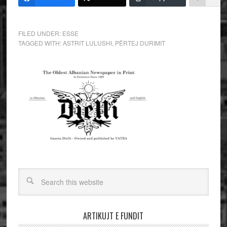
FILED UNDER:
ESSE
TAGGED WITH:
ASTRIT LULUSHI
,
PËRTEJ DURIMIT
ARTIKUJT E FUNDIT