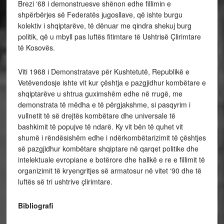
Brezi ‘68 i demonstruesve shënon edhe fillimin e
shpërbërjes së Federatës jugosllave, që ishte burgu
kolektiv i shqiptarëve, të dënuar me qindra shekuj burg
politik, që u mbyll pas luftës fitimtare të Ushtrisë Çlirimtare
të Kosovës.
Viti 1968 i Demonstratave për Kushtetutë, Republikë e
Vetëvendosje ishte vit kur çështja e pazgjidhur kombëtare e
shqiptarëve u shtrua guximshëm edhe në rrugë, me
demonstrata të mëdha e të përgjakshme, si pasqyrim i
vullnetit të së drejtës kombëtare dhe universale të
bashkimit të popujve të ndarë. Ky vit bën të quhet vit
shumë i rëndësishëm edhe i ndërkombëtarizimit të çështjes
së pazgjidhur kombëtare shqiptare në qarqet politike dhe
intelektuale evropiane e botërore dhe hallkë e re e fillimit të
organizimit të kryengritjes së armatosur në vitet ‘90 dhe të
luftës së tri ushtrive çlirimtare.
Bibliografi