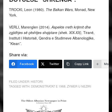
TROCKI, Leon (1980).
The Balkan Wars,
Monad, New
York.
VERLI, Marenglen (2014).
Aspekte rreth krijimit dhe
zgjidhjes së çështjes shqiptare (shek. XIX-XX)
, Tiranë,
Instituti i Historisë, Qendra e Studimeve Albanologjike,
’’Klean’’.
Share via:
Facebook
Twitter
Copy Link
More
FILED UNDER:
HISTORI
TAGGED WITH:
DEMONSTRATAT E 1968
,
ZYMER U NEZIRI