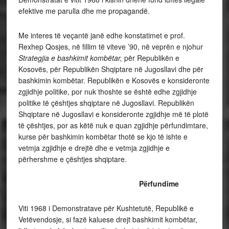
efektive me parulla dhe me propagandë.
Me interes të veçantë janë edhe konstatimet e prof.
Rexhep Qosjes, në fillim të viteve ’90, në veprën e njohur
Strategjia e bashkimit kombëtar,
për Republikën e
Kosovës, për Republikën Shqiptare në Jugosllavi dhe për
bashkimin kombëtar. Republikën e Kosovës e konsideronte
zgjidhje politike, por nuk thoshte se është edhe zgjidhje
politike të çështjes shqiptare në Jugosllavi. Republikën
Shqiptare në Jugosllavi e konsideronte zgjidhje më të plotë
të çështjes, por as këtë nuk e quan zgjidhje përfundimtare,
kurse për bashkimin kombëtar thotë se kjo të ishte e
vetmja zgjidhje e drejtë dhe e vetmja zgjidhje e
përhershme e çështjes shqiptare.
Përfundime
Viti 1968 i Demonstratave për Kushtetutë, Republikë e
Vetëvendosje, si fazë kaluese drejt bashkimit kombëtar,