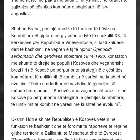
zgjidhjes së çështjes kombëtare shqiptare në ish-
Jugosllavi.
Shaban Braha, pas një analize të thelluar të Lëvizjes
Kombëtare Shqiptare në gjysmën e dytë të shekullit XX, të
kërkesave për Republikë e Vetëvendosje, si fazë kaluese
deri te bashkimi, në veprën e tij të njohur
Gjenocidi
serbomadh dhe qëndresa shqiptare 1844-1990,
konstaton
me shumë të drejtë se populli i Kosovës dhe veçanërisht
brezi i ri në Kosovë po përpunonte strategjinë e çështjes
kombëtare, të unifikimit të kombit, në varësi me kushtet në
evoluim: “Duke u ndodhur në vazhdim të gjendjes së
mëparshme, populli i Kosovës dhe veçanërisht brezi i ri në
Kosovë po përpunonte strategjinë e çështjes kombëtare,
të unifikimit të kombit në varësi me kushtet në evoluim’’.
Ukshin Hoti e shihte Republikën e Kosovës vetëm në
funksion të bashkimit dhe të forcimit të raporteve të reja në
gjithë territorin e Ballkanit, të Mesdheut dhe të Evropës:
’’Republika e Kosovës, me fjalë të tjera, pavarësisht nga