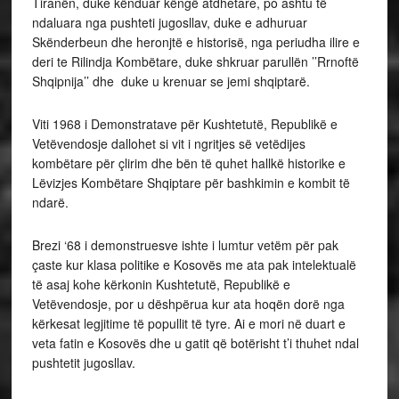
Tiranën, duke kënduar këngë atdhetare, po ashtu të
ndaluara nga pushteti jugosllav, duke e adhuruar
Skënderbeun dhe heronjtë e historisë, nga periudha ilire e
deri te Rilindja Kombëtare, duke shkruar parullën ’’Rrnoftë
Shqipnija’’ dhe duke u krenuar se jemi shqiptarë.
Viti 1968 i Demonstratave për Kushtetutë, Republikë e
Vetëvendosje dallohet si vit i ngritjes së vetëdijes
kombëtare për çlirim dhe bën të quhet hallkë historike e
Lëvizjes Kombëtare Shqiptare për bashkimin e kombit të
ndarë.
Brezi ‘68 i demonstruesve ishte i lumtur vetëm për pak
çaste kur klasa politike e Kosovës me ata pak intelektualë
të asaj kohe kërkonin Kushtetutë, Republikë e
Vetëvendosje, por u dëshpërua kur ata hoqën dorë nga
kërkesat legjitime të popullit të tyre. Ai e mori në duart e
veta fatin e Kosovës dhe u gatit që botërisht t’i thuhet ndal
pushtetit jugosllav.