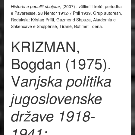
Historia e popullit shqiptar,
(2007) . vëllimi i tretë, periudha
e Pavarësisë, 28 Nëntor 1912-7 Prill 1939, Grup autorësh,
Redaksia: Kristaq Prifti, Gazmend Shpuza, Akademia e
Shkencave e Shqipërisë, Tiranë, Botimet Toena.
KRIZMAN,
Bogdan (1975).
V
anjska politika
jugoslovenske
države 1918-
1941: