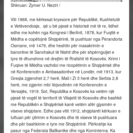
Shkruan: Zymer U. Neziri /
Viti 1968, me kërkesat kryesore për Republikë, Kushtetutë
e Vetëvendosje, që u bë pjesë e historisë më të re, lidhet
edhe me kohën nga Kongresi i Berlinit, 1878, kur Fuqitë e
Mëdha e copëtojnë Shqipërinë, të pushtuar nga Perandoria
Osmane, më 1479, dhe heshtin për masakrimin e
banorëve të Sanxhakut të Nishit dhe për shpërnguljet e
tyre të dhunshme në drejtim të Rrafshit të Kosovës. Krimi i
Fuqive të Mëdha vazhdoi me ricopëtimin e Shqipërisë dhe
në Konferencën e Ambasadorëve në Londër, më 1913, kur
Greqia zgjerohet 2,7 herë, Mali i Zi 3 herë dhe Serbia 2,8
herë, me zgjerim mbi Vojvodinën në Konferencën e
Versajës, 1919. Sot, Republika e Kosovës ka vetëm një
pjesë të vogël të territorit të Vilajetit të Kosovës dhe bashkë
me Republikën e Shqipërisë kanë vetëm afër gjysmën e
viseve shqiptare. Edhe pas vitit 1912, shqiptarët kërkuan e
luftuan për çlirimin e Kosovës dhe të viseve të pushtuara
dhe për bashkimin e tyre me Shqipërinë. Përkrahje ka
pasur nga Federata Ballkanike dhe nga Kominterna. Ka