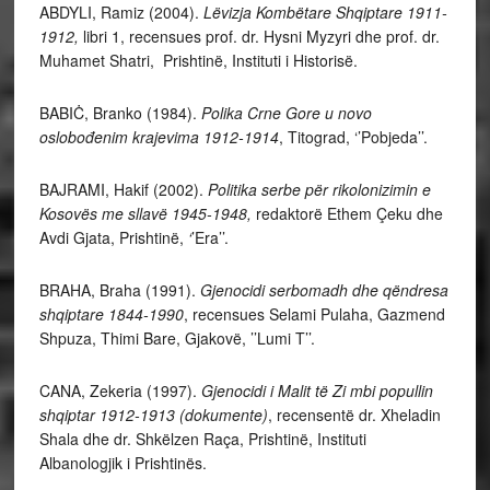
ABDYLI, Ramiz (2004).
Lëvizja Kombëtare Shqiptare 1911-
1912,
libri 1, recensues prof. dr. Hysni Myzyri dhe prof. dr.
Muhamet Shatri, Prishtinë, Instituti i Historisë.
BABIĊ, Branko (1984).
Polika Crne Gore u novo
oslobođenim krajevima 1912-1914
, Titograd, ‘’Pobjeda’’.
BAJRAMI, Hakif (2002).
Politika serbe për rikolonizimin e
Kosovës me sllavë 1945-1948,
redaktorë Ethem Çeku dhe
Avdi Gjata, Prishtinë,
‘
’Era’’.
BRAHA, Braha (1991).
Gjenocidi serbomadh dhe qëndresa
shqiptare 1844-1990
, recensues Selami Pulaha, Gazmend
Shpuza, Thimi Bare, Gjakovë, ’’Lumi T’’.
CANA, Zekeria (1997).
Gjenocidi i Malit të Zi mbi popullin
shqiptar 1912-1913 (dokumente)
, recensentë dr. Xheladin
Shala dhe dr. Shkëlzen Raça, Prishtinë, Instituti
Albanologjik i Prishtinës.