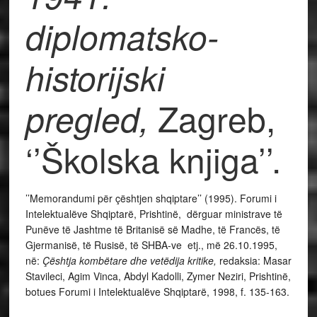
diplomatsko-
historijski
Zagreb,
pregled,
‘’Školska knjiga’’.
’’Memorandumi për çështjen shqiptare’’ (1995). Forumi i
Intelektualëve Shqiptarë, Prishtinë, dërguar ministrave të
Punëve të Jashtme të Britanisë së Madhe, të Francës, të
Gjermanisë, të Rusisë, të SHBA-ve etj., më 26.10.1995,
në:
Çështja kombëtare dhe vetëdija kritike,
redaksia: Masar
Stavileci, Agim Vinca, Abdyl Kadolli, Zymer Neziri, Prishtinë,
botues Forumi i Intelektualëve Shqiptarë, 1998, f. 135-163.