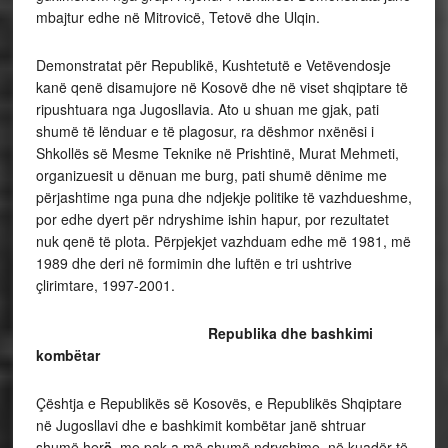
mbajtur edhe në Mitrovicë, Tetovë dhe Ulqin.
Demonstratat për Republikë, Kushtetutë e Vetëvendosje
kanë qenë disamujore në Kosovë dhe në viset shqiptare të
ripushtuara nga Jugosllavia. Ato u shuan me gjak, pati
shumë të lënduar e të plagosur, ra dëshmor nxënësi i
Shkollës së Mesme Teknike në Prishtinë, Murat Mehmeti,
organizuesit u dënuan me burg, pati shumë dënime me
përjashtime nga puna dhe ndjekje politike të vazhdueshme,
por edhe dyert për ndryshime ishin hapur, por rezultatet
nuk qenë të plota. Përpjekjet vazhduam edhe më 1981, më
1989 dhe deri në formimin dhe luftën e tri ushtrive
çlirimtare, 1997-2001.
Republika dhe bashkimi
kombëtar
Çështja e Republikës së Kosovës, e Republikës Shqiptare
në Jugosllavi dhe e bashkimit kombëtar janë shtruar
shumë her
ë
, me pak a më shumë ndryshime, në kuadër të