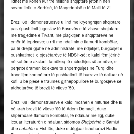
lidhet me kohën kur tre milionë shqiptarë jetonin nën
sovranitetin e Serbisë, të Maqedonisë e të Malit të Zi.
Brezi ‘68 i demonstruesve u lind me kryengritjen shqiptare
pas ripushtimit jugosllav të Kosovës e të viseve shqiptare,
me tragjedinë e Tivarit, me plaçkitjen e shqiptarëve në
emër të tepricave; u rrit me ndalimin e flamurit kombëtar,
pa të drejtë gjuhe në administratë, me ndjekjet, burgosjet e
pushkatimet e pjesëtarëve të NDSH-së; e kaloi fëmijërinë
në kohën e aksionit famëkeq të mbledhjes së armëve; e
përjetoi dramën kolektive të shpërnguljes në Turqi dhe
tronditjen kombëtare të pushkatimit të burrave të dalluar në
kufi; u bë pjesë e traumës gjithëpopullore të burgosjeve së
atdhetarëve të brezit të viteve ’50.
Brezi ‘68 i demonstruesve e kaloi moshën e miturisë dhe iu
bë krah brezit të viteve ‘60 të Adem Demaçit, duke
shpërndarë flamurin kombëtar, të ndaluar me ligj, duke
lexuar literaturën e ndaluar, sidomos
Shqipërinë
e Samiut
dhe
Lahutën
e Fishtës, duke e dëgjuar fshehurazi Radio