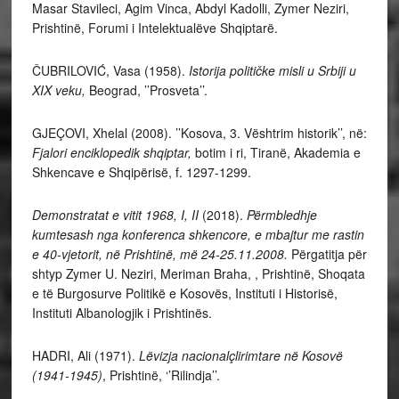
Masar Stavileci, Agim Vinca, Abdyl Kadolli, Zymer Neziri,
Prishtinë, Forumi i Intelektualëve Shqiptarë.
ČUBRILOVIĆ, Vasa (1958).
Istorija političke misli u Srbiji u
XIX veku,
Beograd, ’’Prosveta’’.
GJEÇOVI, Xhelal (2008). ’’Kosova, 3. Vështrim historik’’, në:
Fjalori enciklopedik shqiptar,
botim i ri, Tiranë, Akademia e
Shkencave e Shqipërisë, f. 1297-1299.
Demonstratat e vitit 1968, I, II
(2018).
Përmbledhje
kumtesash nga konferenca shkencore, e mbajtur me rastin
e 40-vjetorit, në Prishtinë, më 24-25.11.2008.
Përgatitja për
shtyp Zymer U. Neziri, Meriman Braha, , Prishtinë, Shoqata
e të Burgosurve Politikë e Kosovës, Instituti i Historisë,
Instituti Albanologjik i Prishtinës.
HADRI, Ali (1971).
Lëvizja nacionalçlirimtare në Kosovë
(1941-1945)
, Prishtinë, ‘’Rilindja’’.