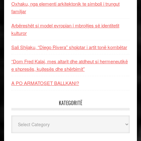
Oxhaku, nga elementi arkitektonik te simboli i trungut
familjar
Arbëreshët si model evropian i mbrojtjes së identitetit
kulturor
Sali Shijaku, “Diego Rivera” shqiptar i artit tonë kombëtar
“Dom Fred Kalaj, mes altarit dhe atdheut si hermeneutikë
e shpresës, kujtesës dhe shërbimit”
A PO ARMATOSET BALLKANI?
KATEGORITË
Kategoritë