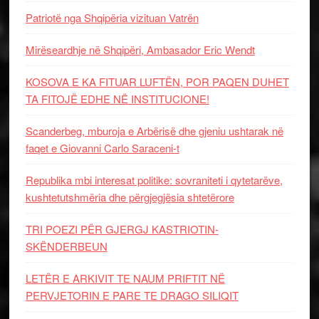
Patriotë nga Shqipëria vizituan Vatrën
Mirëseardhje në Shqipëri, Ambasador Eric Wendt
KOSOVA E KA FITUAR LUFTËN, POR PAQEN DUHET
TA FITOJË EDHE NË INSTITUCIONE!
Scanderbeg, mburoja e Arbërisë dhe gjeniu ushtarak në
faqet e Giovanni Carlo Saraceni-t
Republika mbi interesat politike: sovraniteti i qytetarëve,
kushtetutshmëria dhe përgjegjësia shtetërore
TRI POEZI PËR GJERGJ KASTRIOTIN-
SKËNDERBEUN
LETËR E ARKIVIT TE NAUM PRIFTIT NË
PERVJETORIN E PARE TE DRAGO SILIQIT