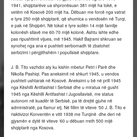
1941, shqiptarëve ua shpronësuan 381 mijë ha tokë, e
vetëm në Kosovë 200 mijë ha. Dëbuan me forcë nga vatrat
e tyre 250 mijë shqiptarë, që shumica u vendosën në Turqi,
e pak në Shqipëri. Në tokat e tyre sollën 14 mijë familje
kolonësh sllavë me 60-70 mijë kolonë. Ashtu ishte edhe
pas ripushtimit vijues, më 1945. Hakif Bajrami shkruan se
synohej nga ana e pushteti serbomadh të zbatohet
serbizimi i përgjithshëm i popullsisë shqiptare.
J. B. Tito vazhdoi aty ku kishin mbetur Petri i Parë dhe
Nikolla Pashiqi. Pas aneksimit në shkurt 1945, u vendos
pushteti ushtarak në Kosovë. Aneksimi u bë në prill 1945
nga Këshilli Antifashist i Serbisë dhe u miratua në gusht
1945 nga Këshilli Antifashist i Jugosllavisë, me status
autonom në kuadër të Serbisë, pa të drejtë gjuhe në
administratë, pa flamur etj. Në fillim të viteve ‘50 J. B. Tito e
riaktivizoi Konventën e vitit 1938 me Turqinë dhe deri në
gjysmën e dytë të viteve ‘60 u dëbuan rreth 500 mijë
shqiptarë nga Kosova.