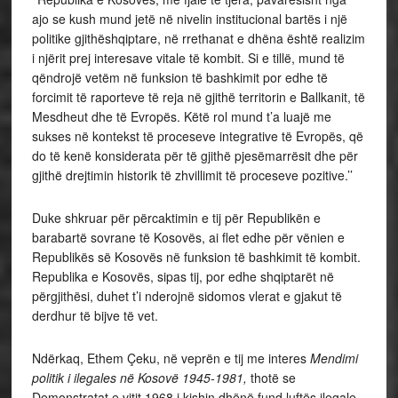
ajo se kush mund jetë në nivelin institucional bartës i një
politike gjithëshqiptare, në rrethanat e dhëna është realizim
i njërit prej interesave vitale të kombit. Si e tillë, mund të
qëndrojë vetëm në funksion të bashkimit por edhe të
forcimit të raporteve të reja në gjithë territorin e Ballkanit, të
Mesdheut dhe të Evropës. Këtë rol mund t’a luajë me
sukses në kontekst të proceseve integrative të Evropës, që
do të kenë konsiderata për të gjithë pjesëmarrësit dhe për
gjithë drejtimin historik të zhvillimit të proceseve pozitive.’’
Duke shkruar për përcaktimin e tij për Republikën e
barabartë sovrane të Kosovës, ai flet edhe për vënien e
Republikës së Kosovës në funksion të bashkimit të kombit.
Republika e Kosovës, sipas tij, por edhe shqiptarët në
përgjithësi, duhet t’i nderojnë sidomos vlerat e gjakut të
derdhur të bijve të vet.
Ndërkaq, Ethem Çeku, në veprën e tij me interes
Mendimi
politik i ilegales në Kosovë 1945-1981,
thotë se
Demonstratat e vitit 1968 i kishin dhënë fund luftës ilegale