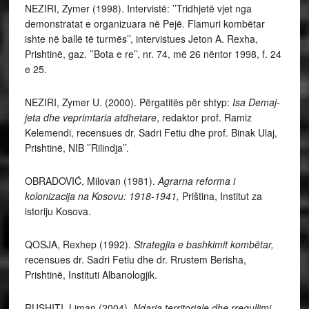
NEZIRI, Zymer (1998). Intervistë: ’’Tridhjetë vjet nga
demonstratat e organizuara në Pejë. Flamuri kombëtar
ishte në ballë të turmës’’, intervistues Jeton A. Rexha,
Prishtinë, gaz. ’’Bota e re’’, nr. 74, më 26 nëntor 1998, f. 24
e 25.
NEZIRI, Zymer U. (2000). Përgatitës për shtyp:
Isa Demaj-
jeta dhe veprimtaria atdhetare
, redaktor prof. Ramiz
Kelemendi, recensues dr. Sadri Fetiu dhe prof. Binak Ulaj,
Prishtinë, NIB ’’Rilindja’’.
OBRADOVIĆ, Milovan (1981).
Agrarna reforma i
kolonizacija na Kosovu: 1918-1941,
Priština, Institut za
istoriju Kosova.
QOSJA, Rexhep (1992).
Strategjia e bashkimit kombëtar,
recensues dr. Sadri Fetiu dhe dr. Rrustem Berisha,
Prishtinë, Instituti Albanologjik.
RUSHITI, Liman (2004).
Ndarja territoriale dhe rregullimi