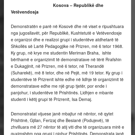
Kosova – Republikë dhe
Vetëvendosja
Demonstratën e parë në Kosovë dhe në viset e ripushtuara
nga jugosllavët, për Republikë, Kushtetutë e Vetëvendosje
e organizoi dhe e realizoi grupi i studentëve atdhetarë të
Shkollës së Lartë Pedagogjike në Prizren, më 6 tetor 1968.
Ky grup, në krye me studentin Meriman Braha, ishte
bërthamë e organizimit të demonstratave në tërë Rrafshin
e Dukagjinit, në Prizren, më 6 tetor, në Therandë
(Suharekë), më 8 tetor, dhe në Pejë, më 19 tetor. Ky grup i
studentëve të Prizrenit ishte edhe në lidhje të organizimit të
demonstratave edhe me një grup tjetër, por ende i
panjohur, i studentëve të Prishtinës. Lidhjen e mbante
studenti i këtij grupi të Prizrenit, Isa Demaj.
Demonstratat vijuese janë mbajtur në nëntor, në qytet
Prishtinë, Gjilan, Ferizaj dhe Besianë (Podujevë), të
zhvilluara më 27 nëntor të atij viti dhe të organizuara mirë e
guximshëm nga grupi i njohur Prishtinës. Demonstrata janë