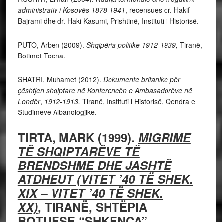
administrativ i Kosovës 1878-1941
, recensues dr. Hakif
Bajrami dhe dr. Haki Kasumi, Prishtinë, Instituti i Historisë.
PUTO, Arben (2009).
Shqipëria politike 1912-1939,
Tiranë,
Botimet Toena.
SHATRI, Muhamet (2012).
Dokumente britanike për
çështjen shqiptare në Konferencën e Ambasadorëve në
Londër
,
1912-1913,
Tiranë, Instituti i Historisë, Qendra e
Studimeve Albanologjike.
TIRTA, M
ARK (1999).
MIGRIME
TË SHQIPTARËVE TË
BRENDSHME DHE JASHTË
ATDHEUT (VITET ’40 TË SHEK.
XIX – VITET ’40 TË SHEK.
XX)
,
TIRANË, SHTËPIA
BOTUESE “SHKENCA”.