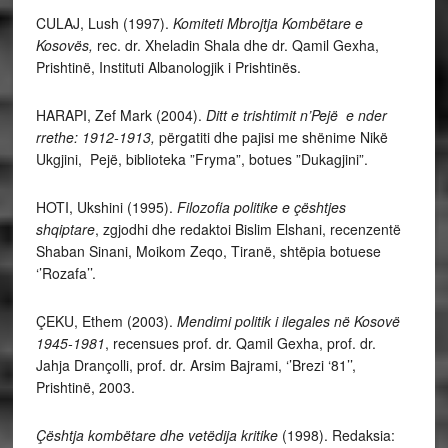
CULAJ, Lush (1997).
Komiteti Mbrojtja Kombëtare e
Kosovës,
rec. dr. Xheladin Shala dhe dr. Qamil Gexha,
Prishtinë, Instituti Albanologjik i Prishtinës.
HARAPI, Zef Mark (2004).
Ditt e trishtimit n’Pejë e nder
rrethe: 1912-1913,
përgatiti dhe pajisi me shënime Nikë
Ukgjini, Pejë, biblioteka ”Fryma”, botues ”Dukagjini”.
HOTI, Ukshini (1995).
Filozofia politike e çështjes
shqiptare
, zgjodhi dhe redaktoi Bislim Elshani, recenzentë
Shaban Sinani, Moikom Zeqo, Tiranë, shtëpia botuese
‘’Rozafa’’.
ÇEKU, Ethem (2003).
Mendimi politik i ilegales në Kosovë
1945-1981
, recensues prof. dr. Qamil Gexha, prof. dr.
Jahja Drançolli, prof. dr. Arsim Bajrami, ‘’Brezi ‘81’’,
Prishtinë, 2003.
Çështja kombëtare dhe vetëdija kritike
(1998). Redaksia: