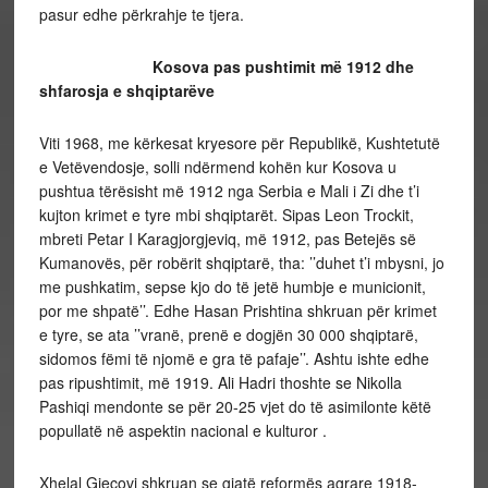
pasur edhe përkrahje te tjera.
Kosova pas pushtimit më 1912 dhe
shfarosja e shqiptarëve
Viti 1968, me kërkesat kryesore për Republikë, Kushtetutë
e Vetëvendosje, solli ndërmend kohën kur Kosova u
pushtua tërësisht më 1912 nga Serbia e Mali i Zi dhe t’i
kujton krimet e tyre mbi shqiptarët. Sipas Leon Trockit,
mbreti Petar I Karagjorgjeviq, më 1912, pas Betejës së
Kumanovës, për robërit shqiptarë, tha: ’’duhet t’i mbysni, jo
me pushkatim, sepse kjo do të jetë humbje e municionit,
por me shpatë’’. Edhe Hasan Prishtina shkruan për krimet
e tyre, se ata ’’vranë, prenë e dogjën 30 000 shqiptarë,
sidomos fëmi të njomë e gra të pafaje’’. Ashtu ishte edhe
pas ripushtimit, më 1919. Ali Hadri thoshte se Nikolla
Pashiqi mendonte se për 20-25 vjet do të asimilonte këtë
popullatë në aspektin nacional e kulturor .
Xhelal Gjeçovi shkruan se gjatë reformës agrare 1918-