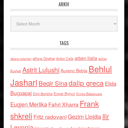
ARKIV
Arkiv
TAGS
arben llalla
alfons Grishaj
Anton Cefa
asllan
albano kolonjari
Behlul
Astrit Lulushi
Aurenc Bebja
Bushati
Jashari
dalip greca
Beqir Sina
Elida
Buçpapaj
Enver Bytyci
Elmi Berisha
Ermira Babamusta
Frank
Eugjen Merlika
Fahri Xharra
shkreli
Ilir
Gezim Llojdia
Fritz radovani
Levonja