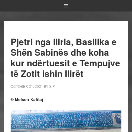
Pjetri nga Iliria, Basilika e
Shën Sabinës dhe koha
kur ndërtuesit e Tempujve
të Zotit ishin Ilirët
OCTOBER 21, 2021
BY
S P
© Melsen Kafilaj