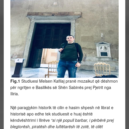
Fig.1
Studiuesi Melsen Kafilaj pranë mozaikut që dëshmon
për ngritjen e Basilikës së Shën Sabinës prej Pjetrit nga
Iliria.
Një paragjykim historik të cilin e hasim shpesh në librat e
historisë apo edhe tek studiuesit e huaj është
këndvështrimi i Ilirëve
“si një popull barbar, i përbërë prej
blegtorësh, piratësh dhe luftëtarësh të zotë, të cilët