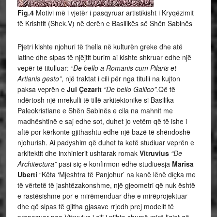
Fig.4
Motivi më i vjetër i pasqyruar artistikisht i Kryqëzimit
të Krishtit (Shek.V) në derën e Basilikës së Shën Sabinës
Pjetri kishte njohuri të thella në kulturën greke dhe atë
latine dhe sipas të njëjtit burim ai kishte shkruar edhe një
vepër të titulluar:
“De bello a Romanis cum Pilaris et
Artianis gesto”
, një traktat i cili për nga titulli na kujton
paksa veprën e
Jul Çezarit
“De bello Gallico”.
Që të
ndërtosh një mrekulli të tillë arkitektonike si Basilika
Paleokristiane e Shën Sabinës e cila na mahnit me
madhështinë e saj edhe sot, duhet jo vetëm që të ishe i
aftë por kërkonte gjithashtu edhe një bazë të shëndoshë
njohurish. Ai padyshim që duhet ta ketë studiuar veprën e
arkitektit dhe inxhinierit ushtarak romak
Vitruvius
“De
Architectura”
pasi siç e konfirmon edhe studiuesja
Marisa
Uberti
“Këta ‘Mjeshtra të Panjohur’ na kanë lënë diçka me
të vërtetë të jashtëzakonshme, një gjeometri që nuk është
e rastësishme por e mirëmenduar dhe e mirëprojektuar
dhe që sipas të gjitha gjasave rrjedh prej modelit të