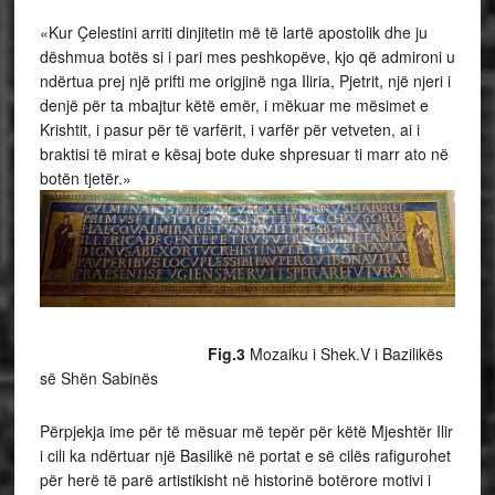
«Kur Çelestini arriti dinjitetin më të lartë apostolik dhe ju
dëshmua botës si i pari mes peshkopëve, kjo që admironi u
ndërtua prej një prifti me origjinë nga Iliria, Pjetrit, një njeri i
denjë për ta mbajtur këtë emër, i mëkuar me mësimet e
Krishtit, i pasur për të varfërit, i varfër për vetveten, ai i
braktisi të mirat e kësaj bote duke shpresuar ti marr ato në
botën tjetër.»
Fig.3
Mozaiku i Shek.V i Bazilikës
së Shën Sabinës
Përpjekja ime për të mësuar më tepër për këtë Mjeshtër Ilir
i cili ka ndërtuar një Basilikë në portat e së cilës rafigurohet
për herë të parë artistikisht në historinë botërore motivi i