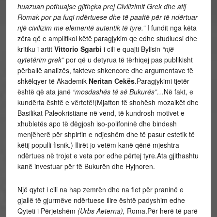
huazuan pothuajse gjithçka prej Civilizimit Grek dhe atij
Romak por pa fuqi ndërtuese dhe të paaftë për të ndërtuar
një
civilizim me elementë autentik të tyre.”
I fundit nga këta
zëra që e amplifikoi këtë paragjykim qe edhe studiuesi dhe
kritiku i artit
Vittorio Sgarbi
i cili e quajti Bylisin
“një
qytetërim grek”
por që u detyrua të tërhiqej pas publikisht
përballë analizës, fakteve shkencore dhe argumentave të
shkëlqyer të Akademik
Neritan Cekës
.Paragjykimi tjetër
është që ata janë
“mosdashës të së Bukurës”…
Në fakt, e
kundërta është e vërtetë!(Mjafton të shohësh mozaikët dhe
Basilikat Paleokristiane në vend, të kundrosh motivet e
xhubletës apo të dëgjosh iso-polifoninë dhe bindesh
menjëherë për shpirtin e ndjeshëm dhe të pasur estetik të
këtij populli fisnik.) Ilirët jo vetëm kanë qënë mjeshtra
ndërtues në trojet e veta por edhe përtej tyre.Ata gjithashtu
kanë investuar për të Bukurën dhe Hyjnoren.
Një qytet i cili na hap zemrën dhe na flet për praninë e
gjallë të gjurmëve ndërtuese ilire është padyshim edhe
Qyteti i Përjetshëm
(Urbs Aeterna),
Roma.Për herë të parë