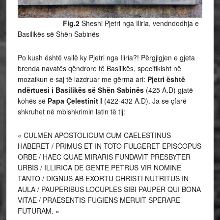
Fig.2
Sheshi Pjetri nga Iliria, vendndodhja e
Basilikës së Shën Sabinës
Po kush është vallë ky Pjetri nga Iliria?! Përgjigjen e gjeta
brenda navatës qëndrore të Basilikës, specifikisht në
mozaikun e saj të lazdruar me gërma ari:
Pjetri është
ndërtuesi i Basilikës së Shën Sabinës
(425 A.D) gjatë
kohës së
Papa Çelestinit I
(422-432 A.D). Ja se çfarë
shkruhet në mbishkrimin latin të tij:
« CULMEN APOSTOLICUM CUM CAELESTINUS
HABERET / PRIMUS ET IN TOTO FULGERET EPISCOPUS
ORBE / HAEC QUAE MIRARIS FUNDAVIT PRESBYTER
URBIS / ILLIRICA DE GENTE PETRUS VIR NOMINE
TANTO / DIGNUS AB EXORTU CHRISTI NUTRITUS IN
AULA / PAUPERIBUS LOCUPLES SIBI PAUPER QUI BONA
VITAE / PRAESENTIS FUGIENS MERUIT SPERARE
FUTURAM. »