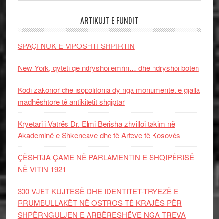
ARTIKUJT E FUNDIT
SPAÇI NUK E MPOSHTI SHPIRTIN
New York, qyteti që ndryshoi emrin… dhe ndryshoi botën
Kodi zakonor dhe isopolifonia dy nga monumentet e gjalla
madhështore të antikitetit shqiptar
Kryetari i Vatrës Dr. Elmi Berisha zhvilloi takim në
Akademinë e Shkencave dhe të Arteve të Kosovës
ÇËSHTJA ÇAME NË PARLAMENTIN E SHQIPËRISË
NË VITIN 1921
300 VJET KUJTESË DHE IDENTITET-TRYEZË E
RRUMBULLAKËT NË OSTROS TË KRAJËS PËR
SHPËRNGULJEN E ARBËRESHËVE NGA TREVA