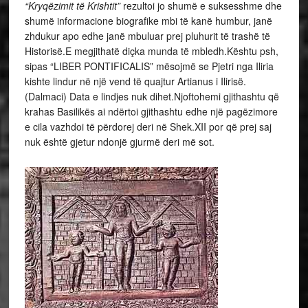
“Kryqëzimit të Krishtit”
rezultoi jo shumë e suksesshme dhe
shumë informacione biografike mbi të kanë humbur, janë
zhdukur apo edhe janë mbuluar prej pluhurit të trashë të
Historisë.E megjithatë diçka munda të mbledh.Kështu psh,
sipas “LIBER PONTIFICALIS” mësojmë se Pjetri nga Iliria
kishte lindur në një vend të quajtur Artianus i Ilirisë.
(Dalmaci) Data e lindjes nuk dihet.Njoftohemi gjithashtu që
krahas Basilikës ai ndërtoi gjithashtu edhe një pagëzimore
e cila vazhdoi të përdorej deri në Shek.XII por që prej saj
nuk është gjetur ndonjë gjurmë deri më sot.