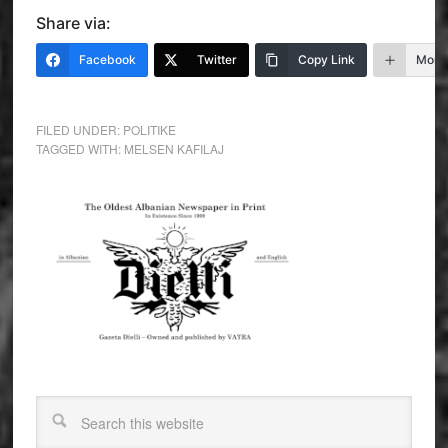
Share via:
Facebook
Twitter
Copy Link
More
FILED UNDER:
POLITIKE
TAGGED WITH:
MELSEN KAFILAJ