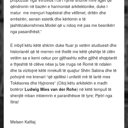
propozuar nga Vitruvius i cili i njihte shumë mirë ligjet që
qëndronin në bazën e harmonisë arkitektonike, duke i
matur me mençuri hapësirat dhe vëllimet, dritën dhe
errësirën, sensin estetik dhe kërkimin e të
jashtëzakonshmes.Model që u ndoq më pas me besnikëri
nga pasardhësit.”
E mbyll këtu këtë shkrim duke ftuar jo vetëm studiuesit dhe
historianët që të merren më thellë me këtë çështje të cilën
vetëm sa e kemi cekur por gjithashtu edhe gjithë shqiptarët
e thjeshtë të cilëve nëse ju bie rruga në Romë të ndalen
dhe ta vizitojnë këtë mrekulli të quajtur Shën Sabina dhe të
pohojnë me krenari “që sjellësi i unitetit më të lartë mes
Tokësores dhe Hyjnores” (Citoj këtu arkitektin e madh
botëror
Ludwig Mies van der Rohe
) në këtë tempull të
shenjtë mban mbiemrin e parardhësve të tyre; Pjetri nga
Iliria!
Melsen Kafilaj