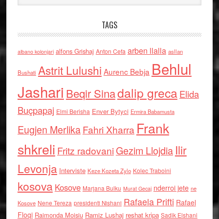
TAGS
arben llalla
alfons Grishaj
Anton Cefa
asllan
albano kolonjari
Behlul
Astrit Lulushi
Aurenc Bebja
Bushati
Jashari
dalip greca
Beqir Sina
Elida
Buçpapaj
Enver Bytyci
Elmi Berisha
Ermira Babamusta
Frank
Eugjen Merlika
Fahri Xharra
shkreli
Ilir
Gezim Llojdia
Fritz radovani
Levonja
Interviste
Kolec Traboini
Keze Kozeta Zylo
kosova
Kosove
nderroi jete
Marjana Bulku
ne
Murat Gecaj
Rafaela Prifti
Rafael
Nene Tereza
Kosove
presidenti Nishani
Floqi
Raimonda Moisiu
Ramiz Lushaj
reshat kripa
Sadik Elshani