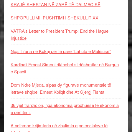
KRAJË-SHESTAN NË ZARË TË DALMACISË
SHPOPULLIMI, PUSHTIMI I SHEKULLIT XXI
VATRA’s Letter to President Trump: End the Hague
Injustice
Nga Tirana në Kukaj për të parë “Lahuta e Malësisë”
Kardinali Ernest Simoni rikthehet si dëshmitar në Burgun
e Spaçit
Dom Ndre Mjeda, sipas dy figurave monumentale të
letrave shqipe, Ernest Koliqit dhe At Gjergj Fishta
36 vjet tranzicion, nga ekonomia prodhuese te ekonomia
e përfitimit
A ndihmon krijimtaria në zbulimin e potencialeve të