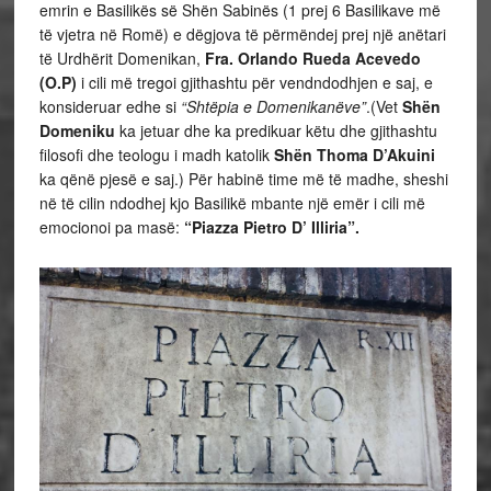
emrin e Basilikës së Shën Sabinës (1 prej 6 Basilikave më
të vjetra në Romë) e dëgjova të përmëndej prej një anëtari
të Urdhërit Domenikan,
Fra. Orlando Rueda Acevedo
(O.P)
i cili më tregoi gjithashtu për vendndodhjen e saj, e
konsideruar edhe si
“Shtëpia e Domenikanëve”
.(Vet
Shën
Domeniku
ka jetuar dhe ka predikuar këtu dhe gjithashtu
filosofi dhe teologu i madh katolik
Shën Thoma D’Akuini
ka qënë pjesë e saj.) Për habinë time më të madhe, sheshi
në të cilin ndodhej kjo Basilikë mbante një emër i cili më
emocionoi pa masë:
“Piazza Pietro D’ Illiria”.