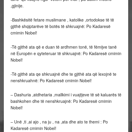
,gjinije.
-Bashkësitë fetare muslimane , katolike ,ortodokse të të
gjithë shqiptarëve të botës të shkruajnë: Po Kadaresë
cmimin Nobel!
-Të gjithë ata që e duan të ardhmen tonë, të fëmijve tanë
në Europën e qyteteruar të shkruajnë: Po Kadaresë cmimin
Nobel!
-Të gjithë ata qe shkruajnë dhe te gjithë ata që lexojnë te
nenshkruahnë: Po Kadaresë cmimin Nobel!
– Dashuria ,atdhetaria ,mallkimi i vuajtjeve të së kaluarës të
bashkohen dhe të nenshkruajnë: Po Kadaresë cmimin
Nobel!
– Unë ,ti ,ai ajo , na ju , na ,ata dhe ato te themi : Po
Kadaresë cmimin Nobel!