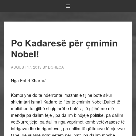
Po Kadaresë për çmimin
Nobel!
AUGUST 17, 2013
BY
DGRECA
Nga Fahri Xharra/
Kombi ynë do te nderronte imazhin e tij në botë sikur
shkrimtari Ismail Kadare te fitonte çmimin Nobel.Duhet të
mblidhen te gjithë shqiptarët e botës ; të gjithë me një
mendje pa dallim feje , pa dallim bindjeje politike, pa dallim
vetë-urrejtjeje, pa dallim nga veprimet komb vetëvrasese të
intrigave dhe intriganteve , pa dallim të qëllimeve të njerzve
tanë që vuajnë nga” vetem per inat”, pa dallim moshe