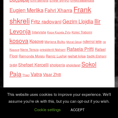
Enver Bytyci
Elmi Berisha
Ermira Babamusta
Frank
Eugjen Merlika
Fahri Xharra
shkreli
Ilir
Gezim Llojdia
Fritz radovani
Levonja
Interviste
Kolec Traboini
Keze Kozeta Zylo
kosova
Kosove
nderroi jete
Marjana Bulku
ne
Murat Gecaj
Rafaela Prifti
Rafael
Nene Tereza
Kosove
presidenti Nishani
Floqi
Raimonda Moisiu
Ramiz Lushaj
reshat kripa
Sadik Elshani
Sokol
Shefqet Kercelli
shqiperia
shqiptaret
SHBA
Paja
Vatra
Visar Zhiti
Thaci
This website uses cookies to improve your experience. We'll
assume you're ok with this, but you can opt-out if you wish.
Cookie settings
Log in
ACCEPT