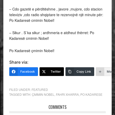
– Cdo gazetë e përditëshme , javore ,mujore, cdo stacion
televiziv ,cdo radio shqiptare te rezervojnë një minute për:
Po Kadaresë cmimin Nobel!
– Sikur . S`ka sikur ; ardhmeria e atdheut thërret: Po
Kadaresë cmimin Nobel!
Po Kadaresë çmimin Nobel!
Share via:
Facebook
Twitter
Copy Link
More
FILED UNDER:
FEATURED
TAGGED WITH:
ÇMIMIN NOBEL
,
FAHRI XHARRA
,
PO KADARESE
COMMENTS