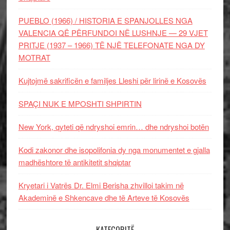
PUEBLO (1966) / HISTORIA E SPANJOLLES NGA
VALENCIA QË PËRFUNDOI NË LUSHNJE — 29 VJET
PRITJE (1937 – 1966) TË NJË TELEFONATE NGA DY
MOTRAT
Kujtojmë sakrificën e familjes Lleshi për lirinë e Kosovës
SPAÇI NUK E MPOSHTI SHPIRTIN
New York, qyteti që ndryshoi emrin… dhe ndryshoi botën
Kodi zakonor dhe isopolifonia dy nga monumentet e gjalla
madhështore të antikitetit shqiptar
Kryetari i Vatrës Dr. Elmi Berisha zhvilloi takim në
Akademinë e Shkencave dhe të Arteve të Kosovës