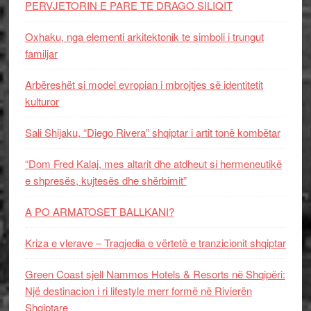
PERVJETORIN E PARE TE DRAGO SILIQIT
Oxhaku, nga elementi arkitektonik te simboli i trungut
familjar
Arbëreshët si model evropian i mbrojtjes së identitetit
kulturor
Sali Shijaku, “Diego Rivera” shqiptar i artit tonë kombëtar
“Dom Fred Kalaj, mes altarit dhe atdheut si hermeneutikë
e shpresës, kujtesës dhe shërbimit”
A PO ARMATOSET BALLKANI?
Kriza e vlerave – Tragjedia e vërtetë e tranzicionit shqiptar
Green Coast sjell Nammos Hotels & Resorts në Shqipëri:
Një destinacion i ri lifestyle merr formë në Rivierën
Shqiptare