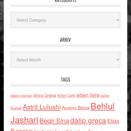
KATEGORITË
Kategoritë
ARKIV
Arkiv
TAGS
arben llalla
alfons Grishaj
Anton Cefa
asllan
albano kolonjari
Behlul
Astrit Lulushi
Aurenc Bebja
Bushati
Jashari
dalip greca
Beqir Sina
Elida
Buçpapaj