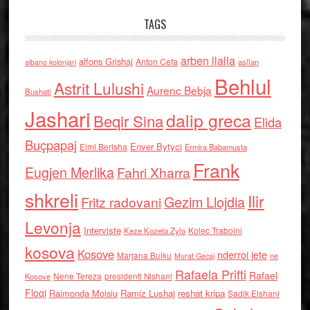
TAGS
arben llalla
alfons Grishaj
Anton Cefa
asllan
albano kolonjari
Behlul
Astrit Lulushi
Aurenc Bebja
Bushati
Jashari
dalip greca
Beqir Sina
Elida
Buçpapaj
Enver Bytyci
Elmi Berisha
Ermira Babamusta
Frank
Eugjen Merlika
Fahri Xharra
shkreli
Ilir
Gezim Llojdia
Fritz radovani
Levonja
Interviste
Kolec Traboini
Keze Kozeta Zylo
kosova
Kosove
nderroi jete
Marjana Bulku
ne
Murat Gecaj
Rafaela Prifti
Rafael
Nene Tereza
Kosove
presidenti Nishani
Floqi
Raimonda Moisiu
Ramiz Lushaj
reshat kripa
Sadik Elshani