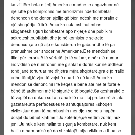
ka zili tëre bota etj.etj.Amerika e madhe, e angazhuar në
një luftë pa kompromis me terrorizmin nderkombëtar
denoncon dhe denon sjellje që bien ndesh me moralin e
një shoqërije të lirë. Amerika nuk mshihet mbas
slloganesh,siguri kombëtare apo nxjerje dhe publikim
sekretesh,publikisht dhe jo në komisione sekrete
denoncon,ate që ajo e konsideron te gabuar dhe të pa
pranushme për shoqërinë Amerikane.E të mendosh se
flitet për teroristë të vërtetë, jo të sajuar, e për një numur
individësh që numrohen me gishtat e dorës,kur në atdheun
tonë janë torturuar me dhjetra mijra shqiptarë,gra e jo rrallë
edhe fëmij,të vjen të vejshë duart të në kokë.Amerika
mendon se denoncimi i të keqes e bënë ate më të fortë e
bënë të ardhmen më të sigurtë e të begatë.Sa qesharakë e
të vegjël na duken sot ata analistë me tituj profesorësh ,ata
gazetarë,ata përfaqësues të ashtuquajturës «shoqëri
civile»,kur duan të na mbushin mendjen se po u hapën
dosjet do bëhet kjahmeti.Jo zotërinjë,që vetëm zotrinj nuk
jeni .Ju nuk e keni hallin te sigurija kombëtare, nuk keni
hallin e harmonisë që do shkaktojë mijra viktima,a thua se