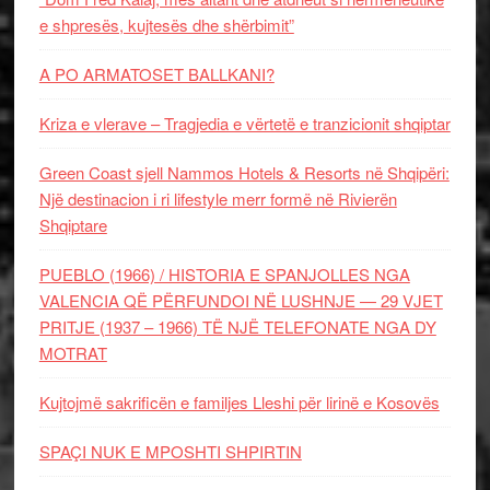
e shpresës, kujtesës dhe shërbimit”
A PO ARMATOSET BALLKANI?
Kriza e vlerave – Tragjedia e vërtetë e tranzicionit shqiptar
Green Coast sjell Nammos Hotels & Resorts në Shqipëri:
Një destinacion i ri lifestyle merr formë në Rivierën
Shqiptare
PUEBLO (1966) / HISTORIA E SPANJOLLES NGA
VALENCIA QË PËRFUNDOI NË LUSHNJE — 29 VJET
PRITJE (1937 – 1966) TË NJË TELEFONATE NGA DY
MOTRAT
Kujtojmë sakrificën e familjes Lleshi për lirinë e Kosovës
SPAÇI NUK E MPOSHTI SHPIRTIN