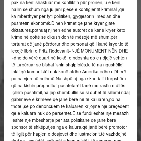
pak na keni shaktuar me konfliktin për pronen,ju e keni
hallin se shum nga ju jeni pjesë e kontigjentit kriminal ,që
ka mberthyer për fyti politiken, gjygjësorin ,median dhe
pushtetin ekonomik.Dihen krimet që janë kryer gjatë
diktatures,pothuaj njihen edhe autorët që kanë kryer këto
krime,në qoftë se dikush don të mësojë më shum,për
torturat që janë përdorur dhe personat që i kanë kryer,le të
lexojë librin e Fritz Rodovanit«NJË MONUMENT NËN DHE
»dhe do vërë duart në kokë, e ndoshta do e ndjejë vehten
të turpëruar se bishat ishin shqipfolës,le të na ngushëlloj
fakti që komunistët nuk kanë atdhe.Amerika edhe njëherë
po na vjen në ndihmë.Na shpëtoj nga skandali i turpshëm
që na kishin pregaditur pushtetarët tanë me rastin e ditës
,çlirim pushtimit,na jep shembullin se si duhet të sillemi ndaj
gabimeve e krimeve që janë bërë në të kaluaren,po na
thotë ,se po denoncuem të kaluaren krijojmë një preçedent
qe e kaluara nuk do përseritet.E së fundi eshtë një mesazh
,është një mbështetje për ata politikanë që janë bërë
sponsor të shkëputjes nga e kalura,që janë bërë promotor
të ligjit për hapjen e dosjevet dhe lustracionit,të vazhdojnë
deri sa «sovjetët, spijunët e komunistët ,të shporen nga