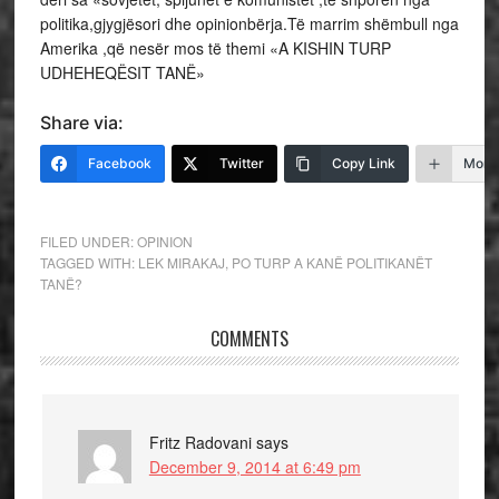
politika,gjygjësori dhe opinionbërja.Të marrim shëmbull nga
Amerika ,që nesër mos të themi «A KISHIN TURP
UDHEHEQËSIT TANË»
Share via:
Facebook
Twitter
Copy Link
More
FILED UNDER:
OPINION
TAGGED WITH:
LEK MIRAKAJ
,
PO TURP A KANË POLITIKANËT
TANË?
COMMENTS
Fritz Radovani
says
December 9, 2014 at 6:49 pm