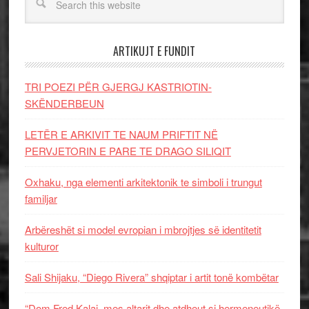
ARTIKUJT E FUNDIT
TRI POEZI PËR GJERGJ KASTRIOTIN-
SKËNDERBEUN
LETËR E ARKIVIT TE NAUM PRIFTIT NË
PERVJETORIN E PARE TE DRAGO SILIQIT
Oxhaku, nga elementi arkitektonik te simboli i trungut
familjar
Arbëreshët si model evropian i mbrojtjes së identitetit
kulturor
Sali Shijaku, “Diego Rivera” shqiptar i artit tonë kombëtar
“Dom Fred Kalaj, mes altarit dhe atdheut si hermeneutikë