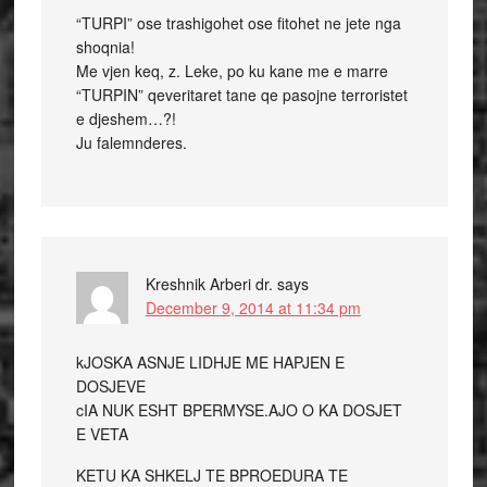
“TURPI” ose trashigohet ose fitohet ne jete nga
shoqnia!
Me vjen keq, z. Leke, po ku kane me e marre
“TURPIN” qeveritaret tane qe pasojne terroristet
e djeshem…?!
Ju falemnderes.
Kreshnik Arberi dr.
says
December 9, 2014 at 11:34 pm
kJOSKA ASNJE LIDHJE ME HAPJEN E
DOSJEVE
cIA NUK ESHT BPERMYSE.AJO O KA DOSJET
E VETA
KETU KA SHKELJ TE BPROEDURA TE