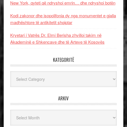
New York, qyteti që ndryshoi emrin… dhe ndryshoi botën
Kodi zakonor dhe isopolifonia dy nga monumentet e gjalla
madhështore të antikitetit shqiptar
Kryetari i Vatrës Dr. Elmi Berisha zhvilloi takim në
Akademinë e Shkencave dhe të Arteve të Kosovës
KATEGORITË
Kategoritë
ARKIV
Arkiv