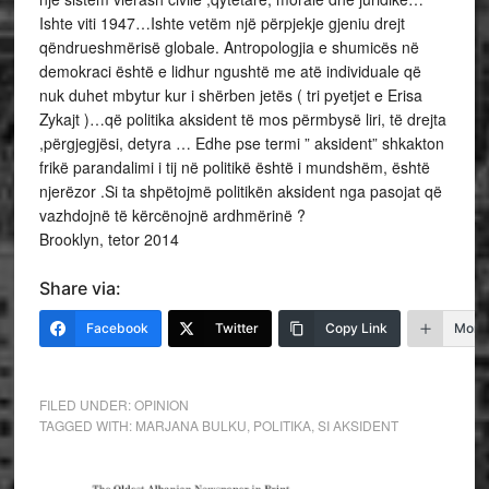
Ishte viti 1947…Ishte vetëm një përpjekje gjeniu drejt
qëndrueshmërisë globale. Antropologjia e shumicës në
demokraci është e lidhur ngushtë me atë individuale që
nuk duhet mbytur kur i shërben jetës ( tri pyetjet e Erisa
Zykajt )…që politika aksident të mos përmbysë liri, të drejta
,përgjegjësi, detyra … Edhe pse termi ” aksident” shkakton
frikë parandalimi i tij në politikë është i mundshëm, është
njerëzor .Si ta shpëtojmë politikën aksident nga pasojat që
vazhdojnë të kërcënojnë ardhmërinë ?
Brooklyn, tetor 2014
Share via:
Facebook
Twitter
Copy Link
More
FILED UNDER:
OPINION
TAGGED WITH:
MARJANA BULKU
,
POLITIKA
,
SI AKSIDENT