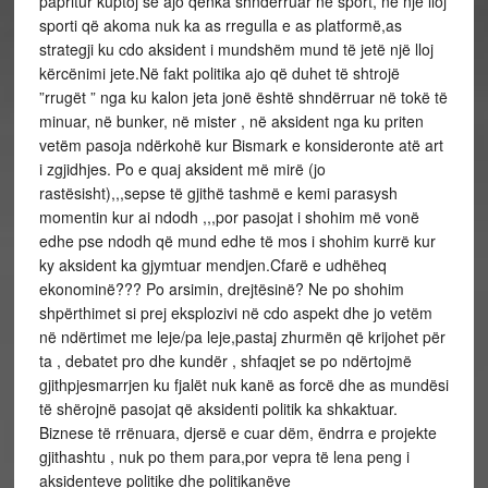
papritur kuptoj se ajo qenka shndërruar në sport, në një lloj
sporti që akoma nuk ka as rregulla e as platformë,as
strategji ku cdo aksident i mundshëm mund të jetë një lloj
kërcënimi jete.Në fakt politika ajo që duhet të shtrojë
”rrugët ” nga ku kalon jeta jonë është shndërruar në tokë të
minuar, në bunker, në mister , në aksident nga ku priten
vetëm pasoja ndërkohë kur Bismark e konsideronte atë art
i zgjidhjes. Po e quaj aksident më mirë (jo
rastësisht),,,sepse të gjithë tashmë e kemi parasysh
momentin kur ai ndodh ,,,por pasojat i shohim më vonë
edhe pse ndodh që mund edhe të mos i shohim kurrë kur
ky aksident ka gjymtuar mendjen.Cfarë e udhëheq
ekonominë??? Po arsimin, drejtësinë? Ne po shohim
shpërthimet si prej eksplozivi në cdo aspekt dhe jo vetëm
në ndërtimet me leje/pa leje,pastaj zhurmën që krijohet për
ta , debatet pro dhe kundër , shfaqjet se po ndërtojmë
gjithpjesmarrjen ku fjalët nuk kanë as forcë dhe as mundësi
të shërojnë pasojat që aksidenti politik ka shkaktuar.
Biznese të rrënuara, djersë e cuar dëm, ëndrra e projekte
gjithashtu , nuk po them para,por vepra të lena peng i
aksidenteve politike dhe politikanëve