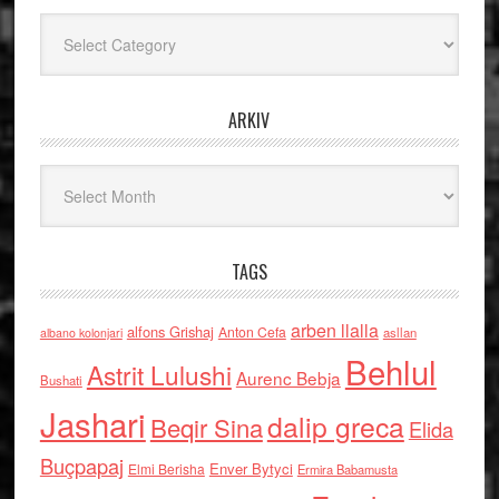
Kategoritë
ARKIV
Arkiv
TAGS
arben llalla
alfons Grishaj
Anton Cefa
asllan
albano kolonjari
Behlul
Astrit Lulushi
Aurenc Bebja
Bushati
Jashari
dalip greca
Beqir Sina
Elida
Buçpapaj
Enver Bytyci
Elmi Berisha
Ermira Babamusta