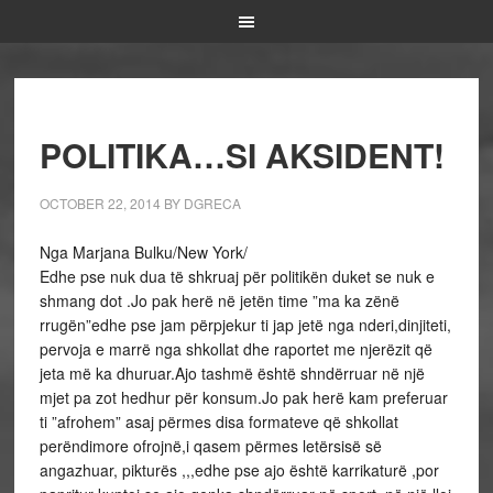
POLITIKA…SI AKSIDENT!
OCTOBER 22, 2014
BY
DGRECA
Nga Marjana Bulku/New York/
Edhe pse nuk dua të shkruaj për politikën duket se nuk e
shmang dot .Jo pak herë në jetën time ”ma ka zënë
rrugën”edhe pse jam përpjekur ti jap jetë nga nderi,dinjiteti,
pervoja e marrë nga shkollat dhe raportet me njerëzit që
jeta më ka dhuruar.Ajo tashmë është shndërruar në një
mjet pa zot hedhur për konsum.Jo pak herë kam preferuar
ti ”afrohem” asaj përmes disa formateve që shkollat
perëndimore ofrojnë,i qasem përmes letërsisë së
angazhuar, pikturës ,,,edhe pse ajo është karrikaturë ,por