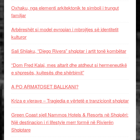
Oxhaku, nga elementi arkitektonik te simboli i trungut
familjar
Arbëreshët si model evropian i mbrojtjes së identitetit
kulturor
Sali Shijaku, “Diego Rivera” shqiptar i artit tonë kombëtar
“Dom Fred Kalaj, mes altarit dhe atdheut si hermeneutikë
e shpresës, kujtesës dhe shërbimit”
A PO ARMATOSET BALLKANI?
Kriza e vlerave – Tragjedia e vërtetë e tranzicionit shqiptar
Green Coast sjell Nammos Hotels & Resorts në Shqipëri:
Një destinacion i ri lifestyle merr formë në Rivierën
Shqiptare