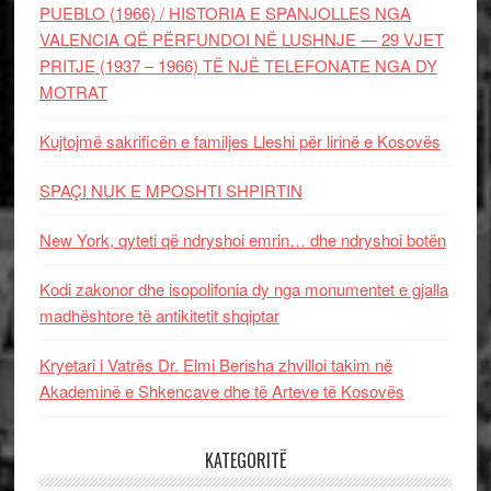
PUEBLO (1966) / HISTORIA E SPANJOLLES NGA
VALENCIA QË PËRFUNDOI NË LUSHNJE — 29 VJET
PRITJE (1937 – 1966) TË NJË TELEFONATE NGA DY
MOTRAT
Kujtojmë sakrificën e familjes Lleshi për lirinë e Kosovës
SPAÇI NUK E MPOSHTI SHPIRTIN
New York, qyteti që ndryshoi emrin… dhe ndryshoi botën
Kodi zakonor dhe isopolifonia dy nga monumentet e gjalla
madhështore të antikitetit shqiptar
Kryetari i Vatrës Dr. Elmi Berisha zhvilloi takim në
Akademinë e Shkencave dhe të Arteve të Kosovës
KATEGORITË