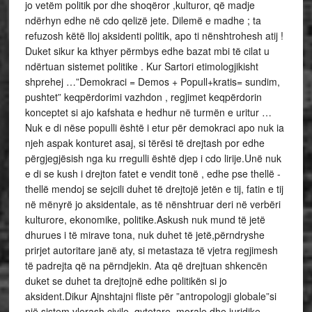
jo vetëm politik por dhe shoqëror ,kulturor, që madje
ndërhyn edhe në cdo qelizë jete. Dilemë e madhe ; ta
refuzosh këtë lloj aksidenti politik, apo ti nënshtrohesh atij !
Duket sikur ka kthyer përmbys edhe bazat mbi të cilat u
ndërtuan sistemet politike . Kur Sartori etimologjikisht
shprehej …”Demokraci = Demos + Popull+kratis= sundim,
pushtet” keqpërdorimi vazhdon , regjimet keqpërdorin
konceptet si ajo kafshata e hedhur në turmën e uritur …
Nuk e di nëse populli është i etur për demokraci apo nuk ia
njeh aspak konturet asaj, si tërësi të drejtash por edhe
përgjegjësish nga ku rregulli është djep i cdo lirije.Unë nuk
e di se kush i drejton fatet e vendit tonë , edhe pse thellë -
thellë mendoj se sejcili duhet të drejtojë jetën e tij, fatin e tij
në mënyrë jo aksidentale, as të nënshtruar deri në verbëri
kulturore, ekonomike, politike.Askush nuk mund të jetë
dhurues i të mirave tona, nuk duhet të jetë,përndryshe
prirjet autoritare janë aty, si metastaza të vjetra regjimesh
të padrejta që na përndjekin. Ata që drejtuan shkencën
duket se duhet ta drejtojnë edhe politikën si jo
aksident.Dikur Ajnshtajni fliste për ”antropologji globale”si
një sistem vlerash civile ,qytetare, morale dhe juridike…