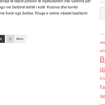
endje të bëjnë presion të mjaftueshëm mbi Serbinë për
alogu me Serbinë është i kotë. Kosova dhe kombi
Ark
r me forcë nga Serbia. Rruga e vetme mbetet bashkimi
nk
More
alba
asll
B
d
Env
Fa
ra
Inte