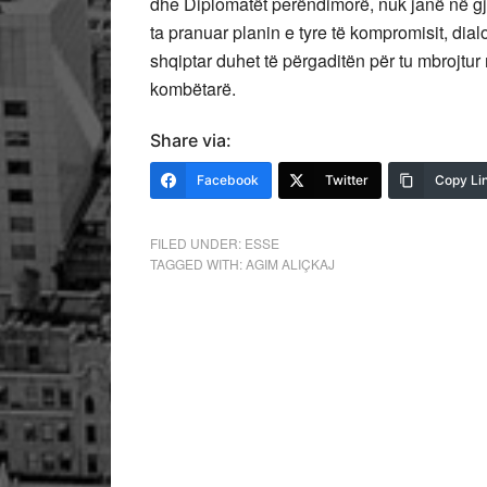
dhe Diplomatët perëndimorë, nuk janë në gj
ta pranuar planin e tyre të kompromisit, di
shqiptar duhet të përgaditën për tu mbrojtu
kombëtarë.
Share via:
Facebook
Twitter
Copy Li
FILED UNDER:
ESSE
TAGGED WITH:
AGIM ALIÇKAJ