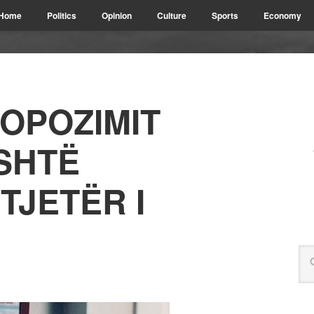
Home
Politics
Opinion
Culture
Sports
Economy
ROPOZIMIT
SHTË
TJETËR I