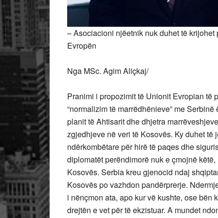
– Asociacioni njëetnik nuk duhet të krijohet
Evropën
Nga MSc. Agim Aliçkaj/
Pranimi i propozimit të Unionit Evropian të 
“normalizim të marrëdhënieve” me Serbinë 
planit të Ahtisarit dhe dhjetra marrëveshjeve
zgjedhjeve në veri të Kosovës. Ky duhet të 
ndërkombëtare për hirë të paqes dhe sigur
diplomatët perëndimorë nuk e çmojnë këtë,
Kosovës. Serbia kreu gjenocid ndaj shqiptarë
Kosovës po vazhdon pandërprerje. Ndermjetë
i nënçmon ata, apo kur vë kushte, ose bën k
drejtën e vet për të ekzistuar. A mundet ndo