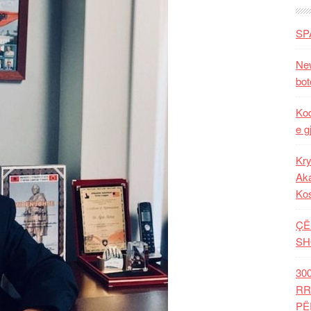
SP
New
bot
Kod
e g
Kry
Aka
Ko
ÇË
SH
30
RR
PË