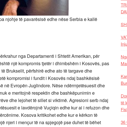
TR
DA
 pa njohje të pavarësisë edhe nëse Serbia e kallë
SH
VAT
Inj
përkrahur nga Departamenti i Shtetit Amerikan, për
Nga
është një kompromis tjetër i dhimbshëm i Kosovës, pas
Mal
 të Brukselit, përfshirë edhe ato të targave dhe
Kar
jetë kompromisi i fundit i Kosovës ndaj bashkësisë
Bur
isë në Evropën Juglindore. Nëse ndërmjetësuesit dhe
 nuk e meritojnë respektin dhe bashkëpunimin e
Dom
ve dhe lejohet të sillet si viktimë. Agresioni serb ndaj
të 
suesit e lavdërojnë Vuçiqin edhe kur ai i refuzon dhe
Fis
ërcënime. Kosova kritikohet edhe kur e kërkon të
një njeri i mençur të na spjegojë pse duhet të bëhet
36 