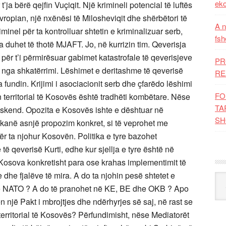
eko
ja bërë qejfin Vuçiqit. Një krimineli potencial të luftës
ropian, një nxënësi të Milosheviqit dhe shërbëtori të
A n
minel për ta kontrolluar shtetin e kriminalizuar serb,
fsh
 duhet të thotë MJAFT. Jo, në kurrizin tim. Qeverisja
ër t’i përmirësuar gabimet katastrofale të qeverisjeve
PR
nga shkatërrimi. Lëshimet e deritashme të qeverisë
RE
 fundin. Krijimi i asociacionit serb dhe çfarëdo lëshimi
FO
in territorial të Kosovës është tradhëti kombëtare. Nëse
TA
askend. Opozita e Kosovës ishte e dështuar në
SH
 kanë asnjë propozim konkret, si të veprohet me
ër ta njohur Kosovën. Politika e tyre bazohet
ë qeverisë Kurti, edhe kur sjellja e tyre është në
n Kosova konkretisht para ose krahas implementimit të
he fjalëve të mira. A do ta njohin pesë shtetet e
Kat
në NATO ? A do të pranohet në KE, BE dhe OKB ? Apo
jë Pakt i mbrojtjes dhe ndërhyrjes së saj, në rast se
 territorial të Kosovës? Përfundimisht, nëse Mediatorët