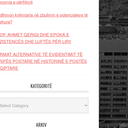
nomia e përfitimit
dihmon krijimtaria në zbulimin e potencialeve të
ehura?
OF. AHMET QERIQI DHE EPOKA E
ZISTENCЁS DHE LUFTЁS PЁR LIRI!
RMAT ALTERNATIVE TË EVIDENTIMIT TË
RIFËS POSTARE NË HISTORINË E POSTËS
QIPTARE
KATEGORITË
egoritë
ARKIV