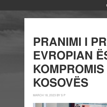
PRANIMI I P
EVROPIAN Ë
KOMPROMIS 
KOSOVËS
MARCH 18, 2023
BY
S P