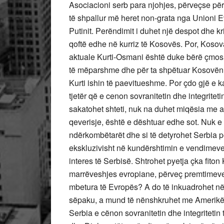
Asociacioni serb para njohjes, përveçse për t’
të shpallur më heret non-grata nga Unioni Ev
Putinit. Perëndimit i duhet një despot dhe kri
qoftë edhe në kurriz të Kosovës. Por, Kosova
aktuale Kurti-Osmani është duke bërë çmos p
të mëparshme dhe për ta shpëtuar Kosovën 
Kurti ishin të paevitueshme. Por çdo gjë e ka
tjetër që e cenon sovranitetin dhe integritet
sakatohet shteti, nuk na duhet miqësia me 
qeverisje, është e dështuar edhe sot. Nuk e
ndërkombëtarët dhe si të detyrohet Serbia p
ekskluzivisht në kundërshtimin e vendimeve t
interes të Serbisë. Shtrohet pyetja çka fito
marrëveshjes evropiane, përveç premtimeve d
mbetura të Evropës? A do të inkuadrohet 
sëpaku, a mund të nënshkruhet me Amerikën n
Serbia e cënon sovranitetin dhe integritetin