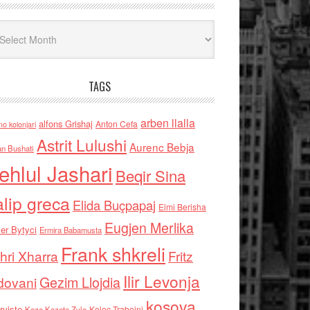
iv
TAGS
arben llalla
alfons Grishaj
Anton Cefa
no kolonjari
Astrit Lulushi
Aurenc Bebja
an Bushati
ehlul Jashari
Beqir Sina
alip greca
Elida Buçpapaj
Elmi Berisha
Eugjen Merlika
er Bytyci
Ermira Babamusta
Frank shkreli
hri Xharra
Fritz
Ilir Levonja
Gezim Llojdia
dovani
kosova
rviste
Kolec Traboini
Keze Kozeta Zylo