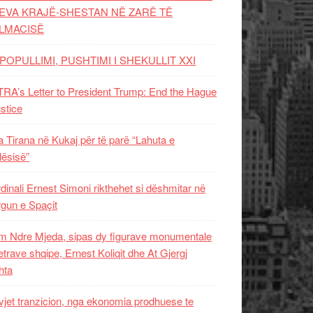
EVA KRAJË-SHESTAN NË ZARË TË
LMACISË
POPULLIMI, PUSHTIMI I SHEKULLIT XXI
RA’s Letter to President Trump: End the Hague
ustice
 Tirana në Kukaj për të parë “Lahuta e
ësisë”
dinali Ernest Simoni rikthehet si dëshmitar në
gun e Spaçit
 Ndre Mjeda, sipas dy figurave monumentale
letrave shqipe, Ernest Koliqit dhe At Gjergj
hta
vjet tranzicion, nga ekonomia prodhuese te