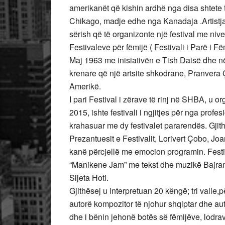
amerikanët që kishin ardhë nga disa shtete 
Chikago, madje edhe nga Kanadaja .Artistja 
sërish që të organizonte një festival me nivel
Festivaleve për fëmijë ( Festivali i Parë i 
Maj 1963 me inisiativën e Tish Daisë dhe n
krenare që një artsite shkodrane, Pranvera 
Amerikë.
I pari Festival i zërave të rinj në SHBA, u or
2015, ishte festivali i ngjitjes për nga prof
krahasuar me dy festivalet pararendës. Gjit
Prezantuesit e Festivalit, Lorivert Çobo, Jo
kanë përcjellë me emocion programin. Festi
“Manikene Jam” me tekst dhe muzikë Bajram 
Sijeta Hoti.
Gjithësej u interpretuan 20 këngë; tri valle
autorë kompozitor të njohur shqiptar dhe aut
dhe i bënin jehonë botës së fëmijëve, lodrav