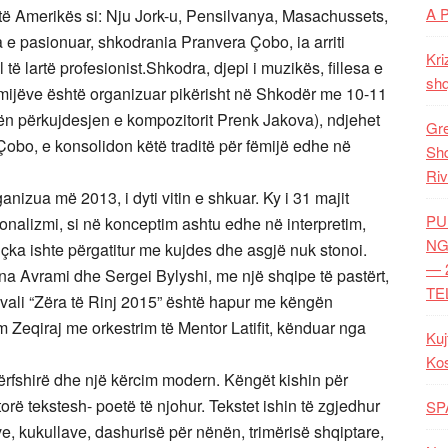
A 
të Amerikës si: Nju Jork-u, Pensilvanya, Masachussets,
e pasionuar, shkodrania Pranvera Çobo, ia arriti
Kri
 të lartë profesionist.Shkodra, djepi i muzikës, fillesa e
shq
Fëmijëve është organizuar pikërisht në Shkodër me 10-11
ën përkujdesjen e kompozitorit Prenk Jakova), ndjehet
Gre
Çobo, e konsolidon këtë traditë për fëmijë edhe në
Shq
Riv
ganizua më 2013, i dyti vitin e shkuar. Ky i 31 majit
PU
esionalizmi, si në konceptim ashtu edhe në interpretim,
NG
hçka ishte përgatitur me kujdes dhe asgjë nuk stonoi.
— 
ana Avrami dhe Sergei Bylyshi, me një shqipe të pastërt,
TE
vali “Zëra të Rinj 2015” është hapur me këngën
Zeqiraj me orkestrim të Mentor Latifit, kënduar nga
Kuj
Ko
,përfshirë dhe një kërcim modern. Këngët kishin për
orë tekstesh- poetë të njohur. Tekstet ishin të zgjedhur
SP
e, kukullave, dashurisë për nënën, trimërisë shqiptare,