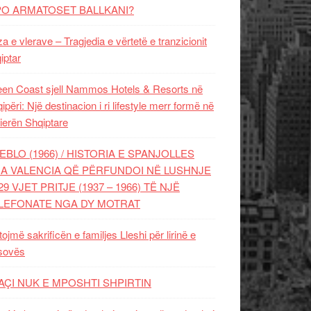
PO ARMATOSET BALLKANI?
za e vlerave – Tragjedia e vërtetë e tranzicionit
iptar
en Coast sjell Nammos Hotels & Resorts në
ipëri: Një destinacion i ri lifestyle merr formë në
ierën Shqiptare
EBLO (1966) / HISTORIA E SPANJOLLES
A VALENCIA QË PËRFUNDOI NË LUSHNJE
29 VJET PRITJE (1937 – 1966) TË NJË
LEFONATE NGA DY MOTRAT
tojmë sakrificën e familjes Lleshi për lirinë e
sovës
AÇI NUK E MPOSHTI SHPIRTIN