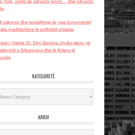
 York, qyteti që ndryshoi emrin… dhe ndryshoi
ën
i zakonor dhe isopolifonia dy nga monumentet
jalla madhështore të antikitetit shqiptar
etari i Vatrës Dr. Elmi Berisha zhvilloi takim në
deminë e Shkencave dhe të Arteve të
sovës
KATEGORITË
egoritë
ARKIV
iv