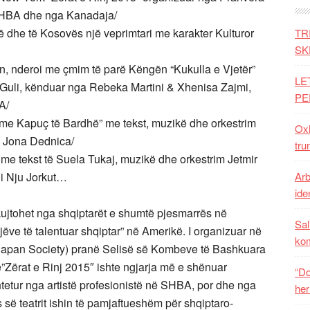
SHBA dhe nga Kanadaja/
ë dhe të Kosovës një veprimtari me karakter Kulturor
TR
SK
izin, nderoi me çmim të parë Këngën “Kukulla e Vjetër”
LE
 Guli, kënduar nga Rebeka Martini & Xhenisa Zajmi,
PE
A/
 me Kapuç të Bardhë” me tekst, muzikë dhe orkestrim
Oxh
& Jona Dednica/
tru
t” me tekst të Suela Tukaj, muzikë dhe orkestrim Jetmir
 i Nju Jorkut…
Arb
iden
kujtohet nga shqiptarët e shumtë pjesmarrës në
Sal
ijëve të talentuar shqiptar” në Amerikë. I organizuar në
ko
 Japan Society) pranë Selisë së Kombeve të Bashkuara
ë”Zërat e Rinj 2015″ ishte ngjarja më e shënuar
“Do
tetur nga artistë profesionistë në SHBA, por dhe nga
her
s së teatrit ishin të pamjaftueshëm për shqiptaro-