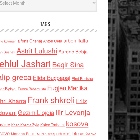
TAGS
arben llalla
alfons Grishaj
Anton Cefa
no kolonjari
Astrit Lulushi
Aurenc Bebja
an Bushati
ehlul Jashari
Beqir Sina
alip greca
Elida Buçpapaj
Elmi Berisha
Eugjen Merlika
er Bytyci
Ermira Babamusta
Frank shkreli
hri Xharra
Fritz
Ilir Levonja
Gezim Llojdia
dovani
kosova
rviste
Kolec Traboini
Keze Kozeta Zylo
sove
nderroi jete
Marjana Bulku
ne Kosove
Murat Gecaj