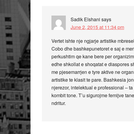
Sadik Elshani
says
June 2, 2015 at 11:34 pm
Vertet ishte nje ngjarje artistike mbresel
Cobo dhe bashkepunetoret e saj e meri
perkushtim qe kane bere per organizimi
edhe shkollat e shoqatat e diaspores sh
me pjesemarrjen e tyre aktive ne organ
artistike te klasit te pare. Bashkesia 
njerezor, intelektual e professional – t
kombit tone. T’u sigurojme femijve tane
ndritur.