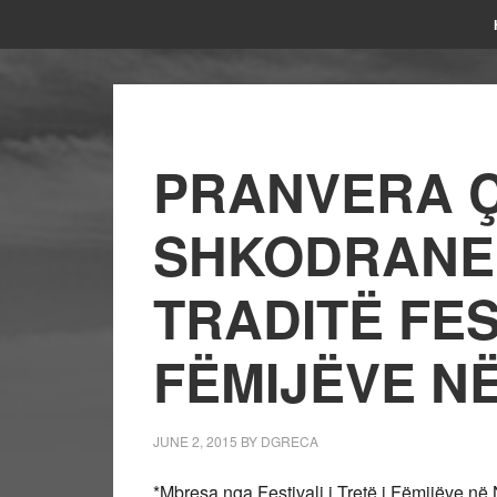
PRANVERA Ç
SHKODRANE
TRADITË FES
FËMIJËVE N
JUNE 2, 2015
BY
DGRECA
*Mbresa nga Festivali i Tretë i Fëmijëve në