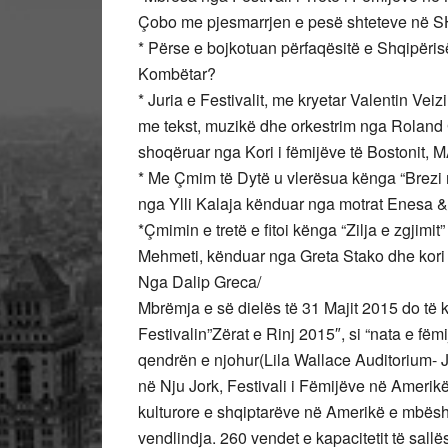
Çobo me pjesmarrjen e pesë shteteve në 
* Përse e bojkotuan përfaqësitë e Shqipëris
Kombëtar?
* Juria e Festivalit, me kryetar Valentin Ve
me tekst, muzikë dhe orkestrim nga Roland
shoqëruar nga Kori i fëmijëve të Bostonit, M
* Me Çmim të Dytë u vlerësua kënga “Brezi
nga Ylli Kalaja kënduar nga motrat Enesa 
*Çmimin e tretë e fitoi kënga “Zilja e zgjimi
Mehmeti, kënduar nga Greta Stako dhe kori
Nga Dalip Greca/
Mbrëmja e së dielës të 31 Majit 2015 do të 
Festivalin”Zërat e Rinj 2015″, si “nata e fëm
qendrën e njohur(Lila Wallace Auditorium-
në Nju Jork, Festivali i Fëmijëve në Amerik
kulturore e shqiptarëve në Amerikë e mbësh
vendlindja. 260 vendet e kapacitetit të sallë