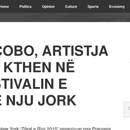
Home
Politics
Opinion
Culture
Sports
Economy
OBO, ARTISTJA
 KTHEN NË
TIVALIN E
Ë NJU JORK
 New York “Zërat e Rinj 2015” organizuar nga Pranvera