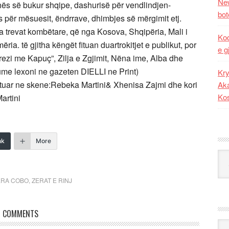
New
juhës së bukur shqipe, dashurisë për vendlindjen-
bot
për mësuesit, ëndrrave, dhimbjes së mërgimit etj.
a trevat kombëtare, që nga Kosova, Shqipëria, Mali i
Kod
. të gjitha këngët fituan duartrokitjet e publikut, por
e g
Brezi me Kapuç”, Zilja e Zgjimit, Nëna ime, Alba dhe
ume lexoni ne gazeten DIELLI ne Print)
Kry
stuar ne skene:Rebeka Martini& Xhenisa Zajmi dhe kori
Aka
Ko
artini
nk
More
Kat
RA COBO
,
ZERAT E RINJ
COMMENTS
Ark