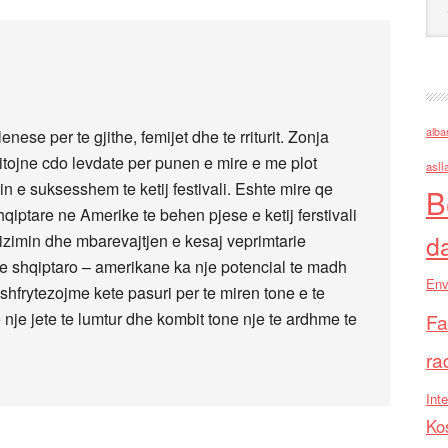
alba
enese per te gjithe, femijet dhe te rriturit. Zonja
tojne cdo levdate per punen e mire e me plot
asll
n e suksesshem te ketij festivali. Eshte mire qe
B
qiptare ne Amerike te behen pjese e ketij ferstivali
d
izimin dhe mbarevajtjen e kesaj veprimtarie
jone shqiptaro – amerikane ka nje potencial te madh
Env
a shfrytezojme kete pasuri per te miren tone e te
 nje jete te lumtur dhe kombit tone nje te ardhme te
Fa
ra
Inte
Ko