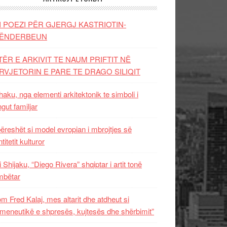
I POEZI PËR GJERGJ KASTRIOTIN-
ËNDERBEUN
TËR E ARKIVIT TE NAUM PRIFTIT NË
RVJETORIN E PARE TE DRAGO SILIQIT
aku, nga elementi arkitektonik te simboli i
ngut familjar
ëreshët si model evropian i mbrojtjes së
titetit kulturor
i Shijaku, “Diego Rivera” shqiptar i artit tonë
mbëtar
m Fred Kalaj, mes altarit dhe atdheut si
meneutikë e shpresës, kujtesës dhe shërbimit”