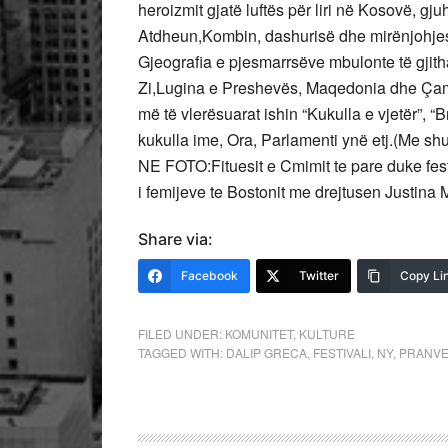
heroizmit gjatë luftës për liri në Kosovë, g
Atdheun,Kombin, dashurisë dhe mirënjohjes 
Gjeografia e pjesmarrsëve mbulonte të gjith
Zi,Lugina e Preshevës, Maqedonia dhe Çamëria
më të vlerësuarat ishin “Kukulla e vjetër”, “
kukulla ime, Ora, Parlamenti ynë etj.(Me sh
NE FOTO:Fituesit e Cmimit te pare duke fe
i femijeve te Bostonit me drejtusen Justina M
Share via:
Facebook
Twitter
Copy Li
FILED UNDER:
KOMUNITET
,
KULTURE
TAGGED WITH:
DALIP GRECA
,
FESTIVALI
,
NY
,
PRANVE