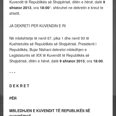
Kuvendit të Republikës së Shqipërisë, ditën e
hënë
, datë
9
shtator 2013
, ora
18:00
“- shkruhet ne dekretin e kreut te
shtetit.
JA DEKRETI PER KUVENDIN E RI
Në mbështetje të nenit 67, pika 1 dhe nenit 93 të
Kushtetutës së Republikës së Shqipërisë, Presidenti i
Republikës, Bujar Nishani dekretoi mbledhjen e
Legjislaturës së XIX të Kuvendit të Republikës së
Shqipërisë, ditën e
hënë
, datë
9 shtator 2013
, ora
18:00
.
* * *
D E K R E T
PËR
MBLEDHJEN E KUVENDIT TË REPUBLIKËS SË