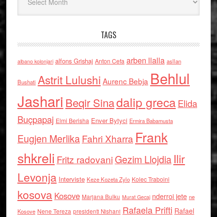
TAGS
arben llalla
alfons Grishaj
Anton Cefa
asllan
albano kolonjari
Behlul
Astrit Lulushi
Aurenc Bebja
Bushati
Jashari
dalip greca
Beqir Sina
Elida
Buçpapaj
Enver Bytyci
Elmi Berisha
Ermira Babamusta
Frank
Eugjen Merlika
Fahri Xharra
shkreli
Ilir
Gezim Llojdia
Fritz radovani
Levonja
Interviste
Kolec Traboini
Keze Kozeta Zylo
kosova
Kosove
nderroi jete
Marjana Bulku
ne
Murat Gecaj
Rafaela Prifti
Rafael
Nene Tereza
Kosove
presidenti Nishani