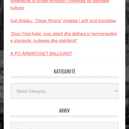
Arbëreshët si model evropian i mbrojtjes së identitetit
kulturor
Sali Shijaku, “Diego Rivera” shqiptar i artit tonë kombëtar
“Dom Fred Kalaj, mes altarit dhe atdheut si hermeneutikë
e shpresës, kujtesës dhe shërbimit”
A PO ARMATOSET BALLKANI?
KATEGORITË
Kategoritë
ARKIV
Arkiv