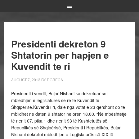
Presidenti dekreton 9
Shtatorin per hapjen e
Kuvendit te ri
AUGUST 7, 2013
BY
DGRECA
Presidenti i vendit, Bujar Nishani ka dekretuar sot
mbledhjen e legjislatures se re te Kuvendit te
Shqiperise.Kuvendi i ri, dale nga votat e 23 qershorit do te
mblidhet ne daten 9 shtator ne oren 18.00. “Në mbështetje
të nenit 67, pika 1 dhe nenit 93 të Kushtetutës së
Republikës së Shqipërisë, Presidenti i Republikës, Bujar
Nishani dekretoi mbledhjen e Legjislaturës së XIX të