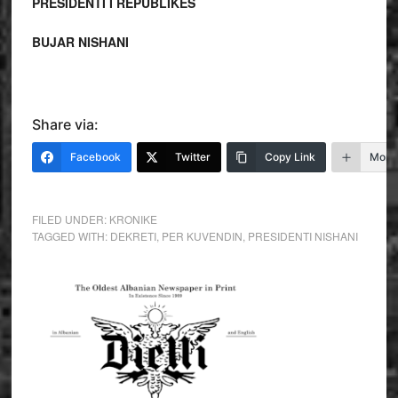
PRESIDENTI I REPUBLIKËS
BUJAR NISHANI
Share via:
Facebook
Twitter
Copy Link
More
FILED UNDER:
KRONIKE
TAGGED WITH:
DEKRETI
,
PER KUVENDIN
,
PRESIDENTI NISHANI