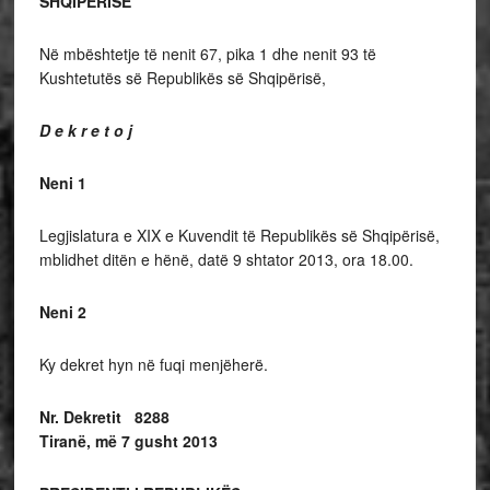
SHQIPËRISË
Në mbështetje të nenit 67, pika 1 dhe nenit 93 të
Kushtetutës së Republikës së Shqipërisë,
D e k r e t o j
Neni 1
Legjislatura e XIX e Kuvendit të Republikës së Shqipërisë,
mblidhet ditën e hënë, datë 9 shtator 2013, ora 18.00.
Neni 2
Ky dekret hyn në fuqi menjëherë.
Nr. Dekretit 8288
Tiranë, më 7 gusht 2013