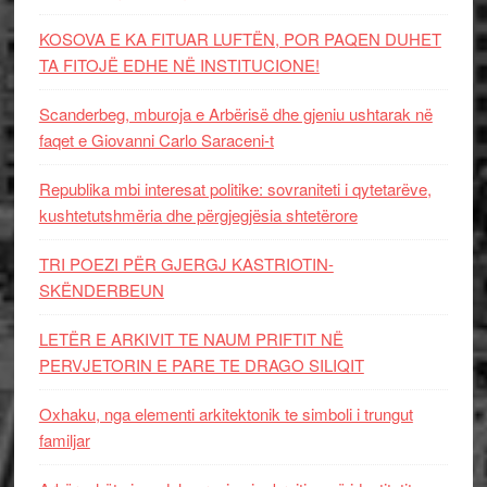
KOSOVA E KA FITUAR LUFTËN, POR PAQEN DUHET
TA FITOJË EDHE NË INSTITUCIONE!
Scanderbeg, mburoja e Arbërisë dhe gjeniu ushtarak në
faqet e Giovanni Carlo Saraceni-t
Republika mbi interesat politike: sovraniteti i qytetarëve,
kushtetutshmëria dhe përgjegjësia shtetërore
TRI POEZI PËR GJERGJ KASTRIOTIN-
SKËNDERBEUN
LETËR E ARKIVIT TE NAUM PRIFTIT NË
PERVJETORIN E PARE TE DRAGO SILIQIT
Oxhaku, nga elementi arkitektonik te simboli i trungut
familjar