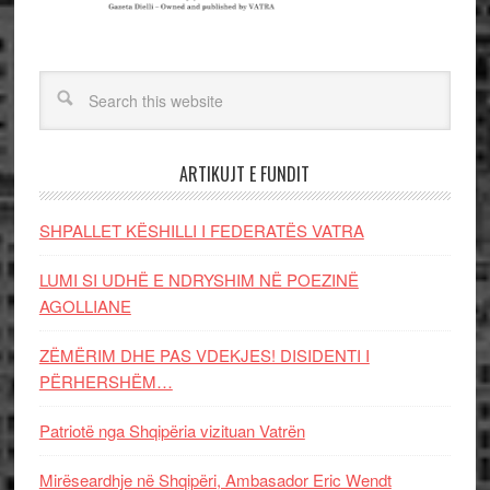
ARTIKUJT E FUNDIT
SHPALLET KËSHILLI I FEDERATËS VATRA
LUMI SI UDHË E NDRYSHIM NË POEZINË
AGOLLIANE
ZËMËRIM DHE PAS VDEKJES! DISIDENTI I
PËRHERSHËM…
Patriotë nga Shqipëria vizituan Vatrën
Mirëseardhje në Shqipëri, Ambasador Eric Wendt