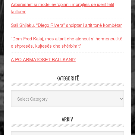
Arbëreshët si model evropian i mbrojtjes së identitetit
kulturor
Sali Shijaku, “Diego Rivera” shqiptar i artit tonë kombëtar
“Dom Fred Kalaj, mes altarit dhe atdheut si hermeneutikë
e shpresës, kujtesës dhe shërbimit”
A PO ARMATOSET BALLKANI?
KATEGORITË
Kategoritë
ARKIV
Arkiv