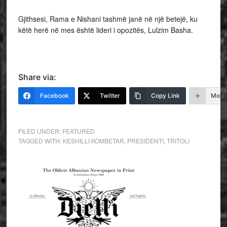
Gjithsesi, Rama e Nishani tashmë janë në një betejë, ku
këtë herë në mes është lideri i opozitës, Lulzim Basha.
Share via:
Facebook
Twitter
Copy Link
More
FILED UNDER:
FEATURED
TAGGED WITH:
KESHILLI KOMBETAR
,
PRESIDENTI
,
TRITOLI