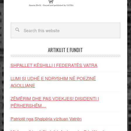
ARTIKUJT E FUNDIT
SHPALLET KËSHILLI I FEDERATËS VATRA
LUMI SI UDHË E NDRYSHIM NË POEZINË
AGOLLIANE
ZËMËRIM DHE PAS VDEKJES! DISIDENTI I
PËRHERSHËM…
Patriotë nga Shqipëria vizituan Vatrën