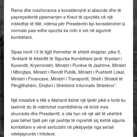
Rama dhe maxhoranca e konsiderojnë si absurde dhe të
papreçedentë pjesmarrjen e Kreut të opozitës në një
mbledhje të tillë, ndërsa për Presidentin kjo konsiderohet si
normale pasi edhe opozita ka rolin e vet në sigurinë
kombëtare.
Sipas nenit 13 të ligjit themeltar të shtetit shqiptar, pika 5,
“Anëtarë të Këshillit të Sigurise Kombëtare janë: Kryetari i
Kuvendit, Kryeministri, Ministri i Punëve të Jashtme, Ministri
i Mbrojtjes, Ministri i Rendit Publik, Ministri i Pushtetit Lokal,
Ministri i Financave, Ministri i Transportit, Shefi i Shtabit të
Përgjithshëm, Drejtori i Shërbimit Informativ Shtetëror”.
Një inisiativë e tillë e Nishanit është një tjetër pikë e fortë ku
tashmë do të ndërtohet marrëdhënia në krizë mes
shumicës dhe Presidentit, e cila hyn në një akt të vështirë
pasi bëhet fjalë për një çeshtje të mprehtë siç është siguria
kombëtare e vënë seriozisht në pikëpyetje nga seriali
vdekjeprurës i tritoleve.