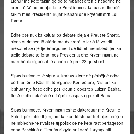
Lidhur me këtë takim që do të mbahet ditën e nesërme ne
oren 10:30 ne ambjentet e Presidences, ka pasur dhe një
takim mes Presidentit Bujar Nishani dhe kryeministrit Edi
Rama.
Edhe pse nuk ka kaluar pa debate ideja e Kreut të Shtetit,
sipas burimeve të afërta me dy krerët e lartë të vendit,
mësohet se një tjetër argument që lidhet me mbledhjen ka
sjellë debate të forta mes Presidentit dhe Kryeministrit në
mardhënie sigurisht të acarta që prej 23 qershorit.
Sipas burimeve të sigurta, krahas atyre që përbëjnë edhe
bërthamën e Këshillit të Sigurise Kombëtare, Nishani ka
lëshuar një ftesë edhe për kreun e opozitës Lulzim Basha,
ftesë e cila nuk është mirëpritur aspak nga zoti.Rama.
Sipas burimeve, Kryeministri është dakorduar me Kreun e
Shtetit për mbledhjen, por ka kundërshtuar fort pjesmarrjen
në mbledhje të rivalit të tij politik që në këtë rast përfaqëson
edhe Bashkinë e Tiranës si qytetar i parë i kryeqytetit.