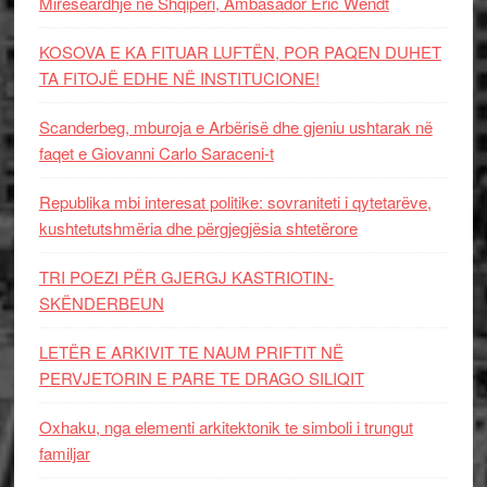
Mirëseardhje në Shqipëri, Ambasador Eric Wendt
KOSOVA E KA FITUAR LUFTËN, POR PAQEN DUHET
TA FITOJË EDHE NË INSTITUCIONE!
Scanderbeg, mburoja e Arbërisë dhe gjeniu ushtarak në
faqet e Giovanni Carlo Saraceni-t
Republika mbi interesat politike: sovraniteti i qytetarëve,
kushtetutshmëria dhe përgjegjësia shtetërore
TRI POEZI PËR GJERGJ KASTRIOTIN-
SKËNDERBEUN
LETËR E ARKIVIT TE NAUM PRIFTIT NË
PERVJETORIN E PARE TE DRAGO SILIQIT
Oxhaku, nga elementi arkitektonik te simboli i trungut
familjar