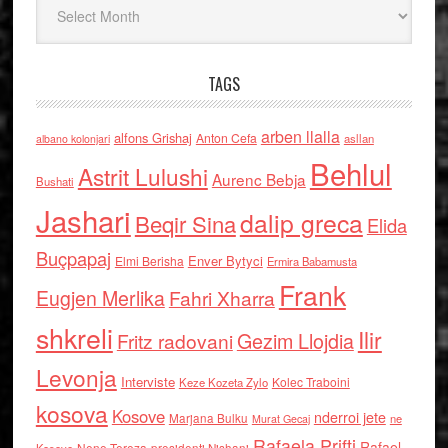
TAGS
arben llalla
alfons Grishaj
Anton Cefa
asllan
albano kolonjari
Behlul
Astrit Lulushi
Aurenc Bebja
Bushati
Jashari
dalip greca
Beqir Sina
Elida
Buçpapaj
Enver Bytyci
Elmi Berisha
Ermira Babamusta
Frank
Eugjen Merlika
Fahri Xharra
shkreli
Ilir
Gezim Llojdia
Fritz radovani
Levonja
Interviste
Kolec Traboini
Keze Kozeta Zylo
kosova
Kosove
nderroi jete
Marjana Bulku
ne
Murat Gecaj
Rafaela Prifti
Rafael
Nene Tereza