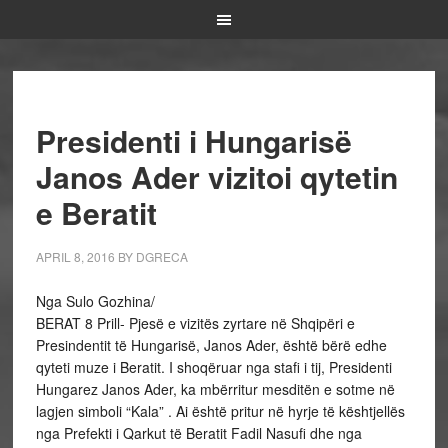
Presidenti i Hungarisë
Janos Ader vizitoi qytetin
e Beratit
APRIL 8, 2016
BY
DGRECA
Nga Sulo Gozhina/
BERAT 8 Prill- Pjesë e vizitës zyrtare në Shqipëri e
Presindentit të Hungarisë, Janos Ader, është bërë edhe
qyteti muze i Beratit. I shoqëruar nga stafi i tij, Presidenti
Hungarez Janos Ader, ka mbërritur mesditën e sotme në
lagjen simboli “Kala” . Ai është pritur në hyrje të kështjellës
nga Prefekti i Qarkut të Beratit Fadil Nasufi dhe nga