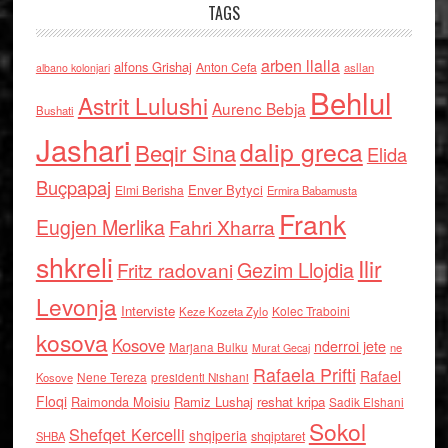
TAGS
arben llalla
alfons Grishaj
Anton Cefa
asllan
albano kolonjari
Behlul
Astrit Lulushi
Aurenc Bebja
Bushati
Jashari
dalip greca
Beqir Sina
Elida
Buçpapaj
Enver Bytyci
Elmi Berisha
Ermira Babamusta
Frank
Eugjen Merlika
Fahri Xharra
shkreli
Ilir
Gezim Llojdia
Fritz radovani
Levonja
Interviste
Kolec Traboini
Keze Kozeta Zylo
kosova
Kosove
nderroi jete
Marjana Bulku
ne
Murat Gecaj
Rafaela Prifti
Rafael
Nene Tereza
Kosove
presidenti Nishani
Floqi
Raimonda Moisiu
Ramiz Lushaj
reshat kripa
Sadik Elshani
Sokol
Shefqet Kercelli
shqiperia
shqiptaret
SHBA