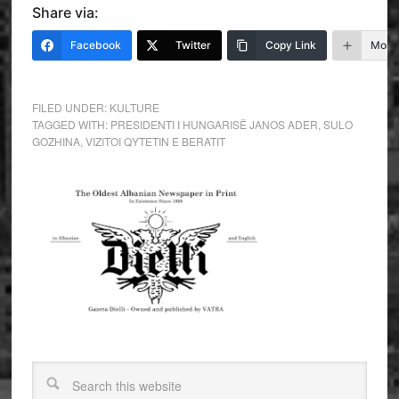
Share via:
Facebook
Twitter
Copy Link
More
FILED UNDER:
KULTURE
TAGGED WITH:
PRESIDENTI I HUNGARISË JANOS ADER
,
SULO
GOZHINA
,
VIZITOI QYTETIN E BERATIT