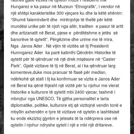
Hungarez e ka pasur në Muzeun “Etnografik”, i vendor në
një shtëpi karakteristike 300 vjeçare ku dhe la këtë shënim:
“Shumë faleminderit dhe mirënjohje të thellë për këtë
mundësi unike për të njoh nga afër, traditen e pasur të artit
dhe artizanatit në Berat, pjese e përditëshme e jetës së
banorëve të qytetit”. Përgëzime dhe urime me të mira.
Nga Janos Ader . Në vijim të vizitës së tij Presidenti
Humngarez Ader ka parë kalimthi Qëndrën Historike të
qytetit për të qëndruar në një drek miqësore në “Caster
Park”. Gjatë vizitave të tij në Berat, ai i ka qëndruar larg
komenteve,duke mos pranuar të flasë për median,
ndërkohë që stafi i tij ka konfirmuar se vizita e Janos Ader
në Berat ka qënë thjesht një vizitë për tu njohur me vlerat
historike e kulturore të qytetit mbi 2400 vjecar, tashmë i
mbrojtur nga UNESCO. Të gjitha personalitet e larta
diplomatike, politike, kulturore etj që vizitojnë vendin tonë e
mbyllin axhendën e tyre të vizitave në qytetin e lashtësisë
ku ende ekziztoj gjyrëm e jetesës të ta ndërprera ose në
qytetin i njohur ndryshe qyteti i një e mbi një dritareve.