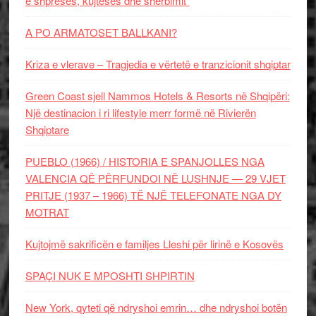
e shpresës, kujtesës dhe shërbimit”
A PO ARMATOSET BALLKANI?
Kriza e vlerave – Tragjedia e vërtetë e tranzicionit shqiptar
Green Coast sjell Nammos Hotels & Resorts në Shqipëri:
Një destinacion i ri lifestyle merr formë në Rivierën
Shqiptare
PUEBLO (1966) / HISTORIA E SPANJOLLES NGA
VALENCIA QË PËRFUNDOI NË LUSHNJE — 29 VJET
PRITJE (1937 – 1966) TË NJË TELEFONATE NGA DY
MOTRAT
Kujtojmë sakrificën e familjes Lleshi për lirinë e Kosovës
SPAÇI NUK E MPOSHTI SHPIRTIN
New York, qyteti që ndryshoi emrin… dhe ndryshoi botën