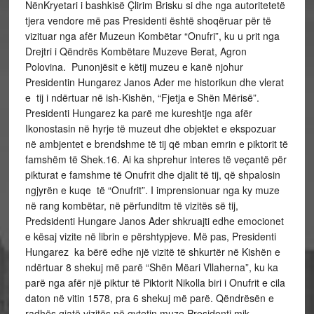
NënKryetari i bashkisë Çlirim Brisku si dhe nga autoritetetë
tjera vendore më pas Presidenti është shoqëruar për të
vizituar nga afër Muzeun Kombëtar “Onufri”, ku u prit nga
Drejtri i Qëndrës Kombëtare Muzeve Berat, Agron
Polovina. Punonjësit e këtij muzeu e kanë njohur
Presidentin Hungarez Janos Ader me historikun dhe vlerat
e tij i ndërtuar në ish-Kishën, “Fjetja e Shën Mërisë”.
Presidenti Hungarez ka parë me kureshtje nga afër
Ikonostasin në hyrje të muzeut dhe objektet e ekspozuar
në ambjentet e brendshme të tij që mban emrin e piktorit të
famshëm të Shek.16. Ai ka shprehur interes të veçantë për
pikturat e famshme të Onufrit dhe djalit të tij, që shpalosin
ngjyrën e kuqe të “Onufrit”. I imprensionuar nga ky muze
në rang kombëtar, në përfunditm të vizitës së tij,
Predsidenti Hungare Janos Ader shkruajti edhe emocionet
e kësaj vizite në librin e përshtypjeve. Më pas, Presidenti
Hungarez ka bërë edhe një vizitë të shkurtër në Kishën e
ndërtuar 8 shekuj më parë “Shën Mëari Vllaherna”, ku ka
parë nga afër një piktur të Piktorit Nikolla biri i Onufrit e cila
daton në vitin 1578, pra 6 shekuj më parë. Qëndrësën e
radhës gjatë vizitës në qytetin muze Presidenti mik