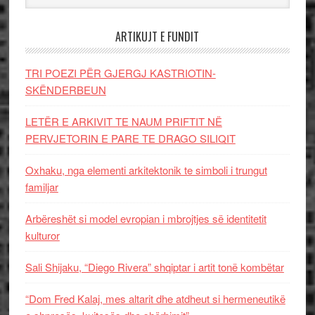
ARTIKUJT E FUNDIT
TRI POEZI PËR GJERGJ KASTRIOTIN-
SKËNDERBEUN
LETËR E ARKIVIT TE NAUM PRIFTIT NË
PERVJETORIN E PARE TE DRAGO SILIQIT
Oxhaku, nga elementi arkitektonik te simboli i trungut
familjar
Arbëreshët si model evropian i mbrojtjes së identitetit
kulturor
Sali Shijaku, “Diego Rivera” shqiptar i artit tonë kombëtar
“Dom Fred Kalaj, mes altarit dhe atdheut si hermeneutikë