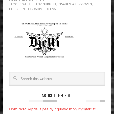
TAGGED WITH:
FRANK SHKRELI
,
PAVARESIA E KOSOVES
,
PRESIDENTI I IBRAHIM RUGOVA
ARTIKUJT E FUNDIT
Dom Ndre Mjeda, sipas dy figurave monumentale të