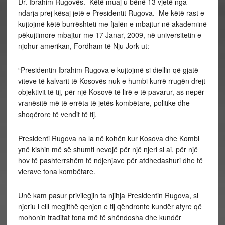
Dr. Ibrahim Rugovës. Këtë muaj u bënë 13 vjetë nga
ndarja prej kësaj jetë e Presidentit Rugova. Me këtë rast e
kujtojmë këtë burrështeti me fjalën e mbajtur në akademinë
pëkujtimore mbajtur me 17 Janar, 2009, në universitetin e
njohur amerikan, Fordham të Nju Jork-ut:
“Presidentin Ibrahim Rugova e kujtojmë si diellin që gjatë
viteve të kalvarit të Kosovës nuk e humbi kurrë rrugën drejt
objektivit të tij, për një Kosovë të lirë e të pavarur, as nepër
vranësitë më të errëta të jetës kombëtare, politike dhe
shoqërore të vendit të tij.
Presidenti Rugova na la në kohën kur Kosova dhe Kombi
ynë kishin më së shumti nevojë për një njeri si ai, për një
hov të pashterrshëm të ndjenjave për atdhedashuri dhe të
vlerave tona kombëtare.
Unë kam pasur privilegjin ta njihja Presidentin Rugova, si
njeriu i cili megjithë qenjen e tij qëndronte kundër atyre që
mohonin traditat tona më të shëndosha dhe kundër