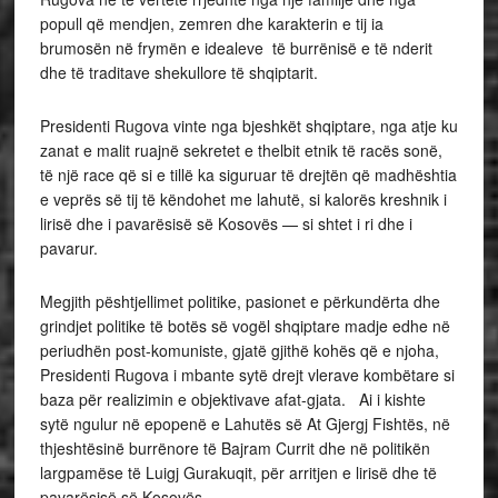
popull që mendjen, zemren dhe karakterin e tij ia
brumosën në frymën e idealeve të burrënisë e të nderit
dhe të traditave shekullore të shqiptarit.
Presidenti Rugova vinte nga bjeshkët shqiptare, nga atje ku
zanat e malit ruajnë sekretet e thelbit etnik të racës sonë,
të një race që si e tillë ka siguruar të drejtën që madhështia
e veprës së tij të këndohet me lahutë, si kalorës kreshnik i
lirisë dhe i pavarësisë së Kosovës — si shtet i ri dhe i
pavarur.
Megjith pështjellimet politike, pasionet e përkundërta dhe
grindjet politike të botës së vogël shqiptare madje edhe në
periudhën post-komuniste, gjatë gjithë kohës që e njoha,
Presidenti Rugova i mbante sytë drejt vlerave kombëtare si
baza për realizimin e objektivave afat-gjata. Ai i kishte
sytë ngulur në epopenë e Lahutës së At Gjergj Fishtës, në
thjeshtësinë burrënore të Bajram Currit dhe në politikën
largpamëse të Luigj Gurakuqit, për arritjen e lirisë dhe të
pavarësisë së Kosovës.