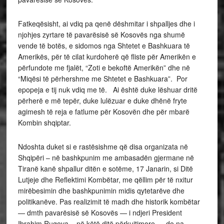
Fatkeqësisht, ai vdiq pa qenë dëshmitar i shpalljes dhe i
njohjes zyrtare të pavarësisë së Kosovës nga shumë
vende të botës, e sidomos nga Shtetet e Bashkuara të
Amerikës, për të cilat kurdoherë që fliste për Amerikën e
përfundote me fjalët, “Zoti e bekoftë Amerikën” dhe në
“Miqësi të përhershme me Shtetet e Bashkuara”. Por
epopeja e tij nuk vdiq me të. Ai është duke lëshuar dritë
përherë e më tepër, duke lulëzuar e duke dhënë fryte
agimesh të reja e fatlume për Kosovën dhe për mbarë
Kombin shqiptar.
Ndoshta duket si e rastësishme që disa organizata në
Shqipëri – në bashkpunim me ambasadën gjermane në
Tiranë kanë shpallur ditën e sotëme, 17 Janarin, si Ditë
Lutjeje dhe Reflektimi Kombëtar, me qëllim për të nxitur
mirëbesimin dhe bashkpunimin midis qytetarëve dhe
politikanëve. Pas realizimit të madh dhe historik kombëtar
— dmth pavarësisë së Kosovës — i ndjeri President
Ibrahim Rugova – në këtë ditë përkujtimore — do na