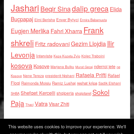
Jashari
dalip greca
Beqir Sina
Elida
Buçpapaj
Enver Bytyci
Elmi Berisha
Ermira Babamusta
Frank
Eugjen Merlika
Fahri Xharra
shkreli
Ilir
Gezim Llojdia
Fritz radovani
Levonja
Interviste
Kolec Traboini
Keze Kozeta Zylo
kosova
Kosove
nderroi jete
Marjana Bulku
ne
Murat Gecaj
Rafaela Prifti
Rafael
Nene Tereza
Kosove
presidenti Nishani
Floqi
Raimonda Moisiu
Ramiz Lushaj
reshat kripa
Sadik Elshani
Sokol
Shefqet Kercelli
shqiperia
shqiptaret
SHBA
Paja
Vatra
Visar Zhiti
Thaci
This website uses cookies to improve your experience. We'll