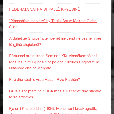
FEDERATA VATRA SHPALLË KRYESINË
“Pinocchio’s Harvard” by Tertini Set to Make a Global
Slice
A duhet që Shqipëria të ribëhet një vend i jetueshëm për
të gjithë shqiptarët?
Përfundoi me sukses Seminari XIX Mbarëkombëtar i
Mësuesve të Gjuhës Shqipe dhe Kulturës Shqiptare në
Diasporë dhe në Mërgatë
Pse dhe kush e vrau Hasan Riza Pashën?
Gruaja shqiptare në SHBA mes sukseseve dhe sfidave
të së ardhmes
Fjalori i Kristoforidhit (1904): Monument leksikografik,