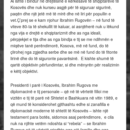
Ai ishte i bindur në drejtësinë e kërkesave të shqiptarëve të
Kosovës dhe nuk kurseu asgjë për të siguruar sigurinë,
paqën dhe një jetë më të mirë dhe në liri për popullin e
vet.Ç’prej se e kam njohur Ibrahim Rugovën – në fund të
viteve 80-ta të shekullit të kaluar, ai asnjëherë nuk u lëkund
nga vija e drejtë e shqiptarizmit dhe as nga ideali,
përpjekjet e tija dhe as nga bindja e tij se me ndihmën e
miqëve tanë perëndimorë, Kosova, më në fund, do të
çlirohej nga zgjedha serbe dhe se më në fund do të fitonte
lirinë dhe do të siguronte pavarësinë. E kishte shumë të
qartë objektivin përfundimtar, si dhe mënyrën për realizimin
e këtij objektivi.
Presidenti i parë i Kosovës, Ibrahim Rugova me
diplomacinë e tij personale – që në të vërtetë filloi me
vizitën e tij të parë në Shtetet e Bashkuara në vitin 1989, e
që mund të konsiderohet gjithashtu edhe si zanafilla e
diplomacisë moderne të shtetit të Kosovës – ishte një
testament para botës, sidomos asaj perëndimore, e cila
nuk na njihte vetëm ndoshta si “rebela” – se Ibrahim
Rugova në të vërtetë rrjedhte nga një familje dhe nga