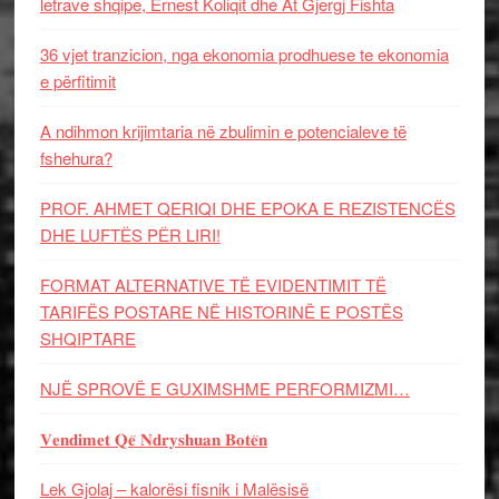
letrave shqipe, Ernest Koliqit dhe At Gjergj Fishta
36 vjet tranzicion, nga ekonomia prodhuese te ekonomia
e përfitimit
A ndihmon krijimtaria në zbulimin e potencialeve të
fshehura?
PROF. AHMET QERIQI DHE EPOKA E REZISTENCЁS
DHE LUFTЁS PЁR LIRI!
FORMAT ALTERNATIVE TË EVIDENTIMIT TË
TARIFËS POSTARE NË HISTORINË E POSTËS
SHQIPTARE
NJË SPROVË E GUXIMSHME PERFORMIZMI…
𝐕𝐞𝐧𝐝𝐢𝐦𝐞𝐭 𝐐𝐞̈ 𝐍𝐝𝐫𝐲𝐬𝐡𝐮𝐚𝐧 𝐁𝐨𝐭𝐞̈𝐧
Lek Gjolaj – kalorësi fisnik i Malësisë