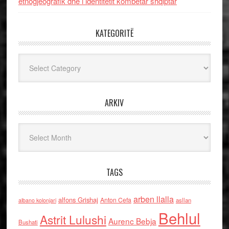
etnogjeografik dhe i identitetit kombëtar shqiptar
KATEGORITË
Kategoritë
ARKIV
Arkiv
TAGS
arben llalla
alfons Grishaj
Anton Cefa
asllan
albano kolonjari
Behlul
Astrit Lulushi
Aurenc Bebja
Bushati