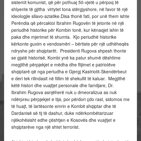
sistemit komunist, që për pothuaj 50-vjetë u përpoq të
shlyente të gjitha virtytet tona stërgjyshore, në favor të një
ideologjie sllavo-aziatike.Disa thonë fati, por unë them ishte
Perëndia që përcaktoi Ibrahim Rugovën të jetonte në një
periudhë historike për Kombin tonë, kur kënaqjet ishin të
paka dhe mjerimet të shumta. Kjo periudhë historike
kërkonte guxim e vendosmëri – bërtiste për një udhëheqës
ndryshe për shqiptarët. Presidenti Rugova shpesh thonte
se gjatë historisë, Kombi ynë ka patur shumë dështime
megjithë përpjekjet e mëdha dhe flijimet e patriotëve
shqiptarë që nga periudha e Gjergj Kastriotit-Skendërbeut
e deri tek rilindasit në fillim të shekullit të kaluar. Megjithë
këtë histori dhe vuajtjet personale dhe familjare, Dr.
Ibrahim Rugova asnjëherë nuk u dmeoralizua as nuk
ndërpreu përpjekjet e tija, por përdori çdo rast, sidomos me
të huajt, të lartësonte emrin e Kombit shqiptar dhe të
Dardanisë së tij të dashur, duke ndërkombëtarizuar
njëkohësisht edhe çështjen e Kosovës dhe vuajtjet e
shqiptarëve nga një shtet terrorist.