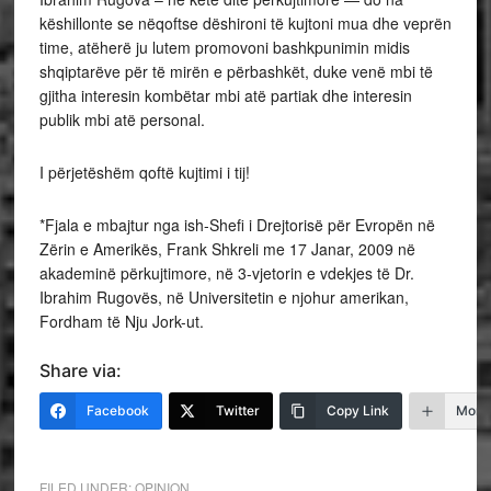
këshillonte se nëqoftse dëshironi të kujtoni mua dhe veprën
time, atëherë ju lutem promovoni bashkpunimin midis
shqiptarëve për të mirën e përbashkët, duke venë mbi të
gjitha interesin kombëtar mbi atë partiak dhe interesin
publik mbi atë personal.
I përjetëshëm qoftë kujtimi i tij!
*Fjala e mbajtur nga ish-Shefi i Drejtorisë për Evropën në
Zërin e Amerikës, Frank Shkreli me 17 Janar, 2009 në
akademinë përkujtimore, në 3-vjetorin e vdekjes të Dr.
Ibrahim Rugovës, në Universitetin e njohur amerikan,
Fordham të Nju Jork-ut.
Share via:
Facebook
Twitter
Copy Link
More
FILED UNDER:
OPINION