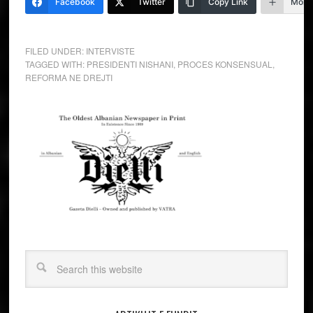
Facebook
Twitter
Copy Link
More
FILED UNDER:
INTERVISTE
TAGGED WITH:
PRESIDENTI NISHANI
,
PROCES KONSENSUAL
,
REFORMA NE DREJTI