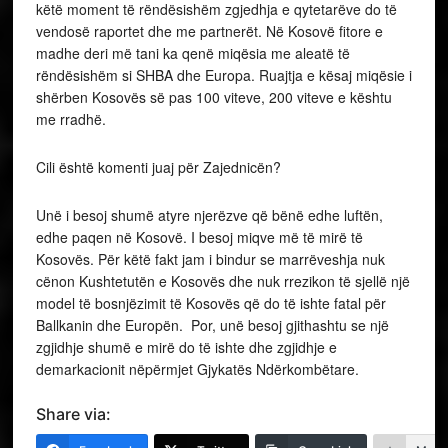
këtë moment të rëndësishëm zgjedhja e qytetarëve do të
vendosë raportet dhe me partnerët. Në Kosovë fitore e
madhe deri më tani ka qenë miqësia me aleatë të
rëndësishëm si SHBA dhe Europa. Ruajtja e kësaj miqësie i
shërben Kosovës së pas 100 viteve, 200 viteve e kështu
me rradhë.
Cili është komenti juaj për Zajednicën?
Unë i besoj shumë atyre njerëzve që bënë edhe luftën,
edhe paqen në Kosovë. I besoj miqve më të mirë të
Kosovës. Për këtë fakt jam i bindur se marrëveshja nuk
cënon Kushtetutën e Kosovës dhe nuk rrezikon të sjellë një
model të bosnjëzimit të Kosovës që do të ishte fatal për
Ballkanin dhe Europën. Por, unë besoj gjithashtu se një
zgjidhje shumë e mirë do të ishte dhe zgjidhje e
demarkacionit nëpërmjet Gjykatës Ndërkombëtare.
Share via: