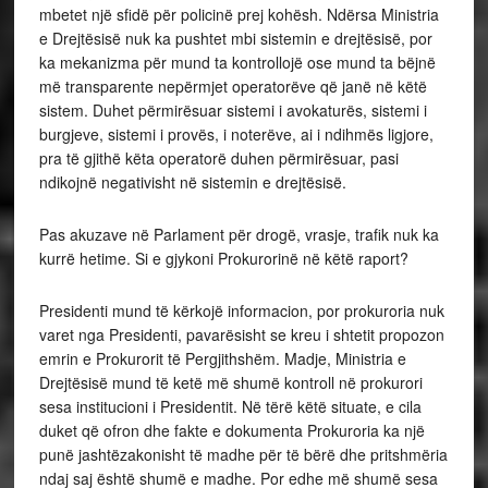
mbetet një sfidë për policinë prej kohësh. Ndërsa Ministria
e Drejtësisë nuk ka pushtet mbi sistemin e drejtësisë, por
ka mekanizma për mund ta kontrollojë ose mund ta bëjnë
më transparente nepërmjet operatorëve që janë në këtë
sistem. Duhet përmirësuar sistemi i avokaturës, sistemi i
burgjeve, sistemi i provës, i noterëve, ai i ndihmës ligjore,
pra të gjithë këta operatorë duhen përmirësuar, pasi
ndikojnë negativisht në sistemin e drejtësisë.
Pas akuzave në Parlament për drogë, vrasje, trafik nuk ka
kurrë hetime. Si e gjykoni Prokurorinë në këtë raport?
Presidenti mund të kërkojë informacion, por prokuroria nuk
varet nga Presidenti, pavarësisht se kreu i shtetit propozon
emrin e Prokurorit të Pergjithshëm. Madje, Ministria e
Drejtësisë mund të ketë më shumë kontroll në prokurori
sesa institucioni i Presidentit. Në tërë këtë situate, e cila
duket që ofron dhe fakte e dokumenta Prokuroria ka një
punë jashtëzakonisht të madhe për të bërë dhe pritshmëria
ndaj saj është shumë e madhe. Por edhe më shumë sesa