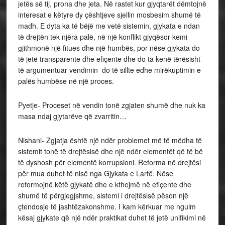
jetës së tij, prona dhe jeta. Në rastet kur gjyqtarët dëmtojnë
interesat e këtyre dy çështjeve sjellin mosbesim shumë të
madh. E dyta ka të bëjë me vetë sistemin, gjykata e ndan
të drejtën tek njëra palë, në një konflikt gjyqësor kemi
gjithmonë një fitues dhe një humbës, por nëse gjykata do
të jetë transparente dhe efiçente dhe do ta kenë tërësisht
të argumentuar vendimin do të sillte edhe mirëkuptimin e
palës humbëse në një proces.
Pyetje- Proceset në vendin tonë zgjaten shumë dhe nuk ka
masa ndaj gjytarëve që zvarritin…
Nishani- Zgjatja është një ndër problemet më të mëdha të
sistemit tonë të drejtësisë dhe një ndër elementët që të bë
të dyshosh për elementë korrupsioni. Reforma në drejtësi
për mua duhet të nisë nga Gjykata e Lartë. Nëse
reformojnë këtë gjykatë dhe e kthejmë në efiçente dhe
shumë të përgjegjshme, sistemi i drejtësisë pëson një
çtendosje të jashtëzakonshme. I kam kërkuar me ngulm
kësaj gjykate që një ndër praktikat duhet të jetë unifikimi në