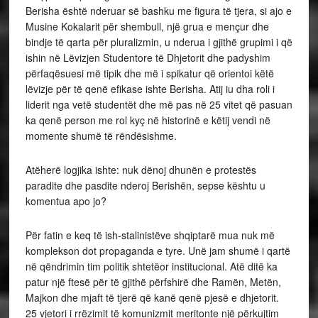
Berisha është nderuar së bashku me figura të tjera, si ajo e
Musine Kokalarit për shembull, një grua e mençur dhe
bindje të qarta për pluralizmin, u nderua i gjithë grupimi i që
ishin në Lëvizjen Studentore të Dhjetorit dhe padyshim
përfaqësuesi më tipik dhe më i spikatur që orientoi këtë
lëvizje për të qenë efikase ishte Berisha. Atij iu dha roli i
liderit nga vetë studentët dhe më pas në 25 vitet që pasuan
ka qenë person me rol kyç në historinë e këtij vendi në
momente shumë të rëndësishme.
Atëherë logjika ishte: nuk dënoj dhunën e protestës
paradite dhe pasdite nderoj Berishën, sepse kështu u
komentua apo jo?
Për fatin e keq të ish-stalinistëve shqiptarë mua nuk më
komplekson dot propaganda e tyre. Unë jam shumë i qartë
në qëndrimin tim politik shtetëor institucional. Atë ditë ka
patur një ftesë për të gjithë përfshirë dhe Ramën, Metën,
Majkon dhe mjaft të tjerë që kanë qenë pjesë e dhjetorit.
25 vjetori i rrëzimit të komunizmit meritonte një përkujtim