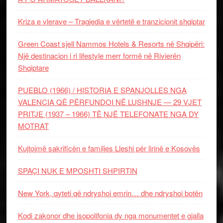
Kriza e vlerave – Tragjedia e vërtetë e tranzicionit shqiptar
Green Coast sjell Nammos Hotels & Resorts në Shqipëri:
Një destinacion i ri lifestyle merr formë në Rivierën
Shqiptare
PUEBLO (1966) / HISTORIA E SPANJOLLES NGA
VALENCIA QË PËRFUNDOI NË LUSHNJE — 29 VJET
PRITJE (1937 – 1966) TË NJË TELEFONATE NGA DY
MOTRAT
Kujtojmë sakrificën e familjes Lleshi për lirinë e Kosovës
SPAÇI NUK E MPOSHTI SHPIRTIN
New York, qyteti që ndryshoi emrin… dhe ndryshoi botën
Kodi zakonor dhe isopolifonia dy nga monumentet e gjalla