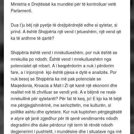
Ministria e Drejtësisë ka mundësi për të kontrolluar vetë
Parlamenti.
Dua t’ju bëj një pyetje të drejtpërdrejtë edhe si qytetar, si
prind. A është Shqipëria një vend i jetueshëm, një vend që
ka të ardhme të qartë?
Shqipëria është vend i mrekullueshëm, por nuk është se
mrekullia po ndodh. Është vend i mrekullueshëm nga
potencialet që mbart. A i keqpërdorim a nuk i përdorim
fare, a i injorojmë kjo është pjesa e dytë e analizës. Por
nuk besoj se Shqipëria ka më pak potenciale se
Maqedonia, Kroacia a Mali i Zi që kanë një ekonomi dhe
realitet më të zhvilluar se vendi ynë. A e bëjmë ne reale
mrekullinë për qytetarët? Për fat të keq, jo! E kjo ka të bëjë
me përgjegjshmërinë, me seriozitetin, me kulturën, si
politike ashtu dhe qytetare. Kur nuk kuptohen përgjegjësitë
e atyre që janë zgjedhur për të qenë vendimarrës ndodh
degradimi dhe duke përdorur një term të rëndë ndodh
degjenerimi i pushtetit, i mundësive dhe i situatave nga më