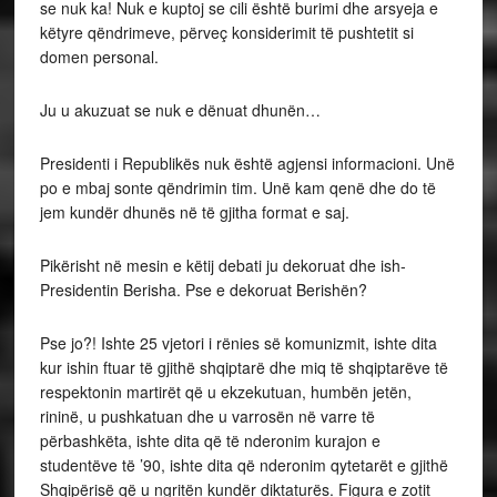
se nuk ka! Nuk e kuptoj se cili është burimi dhe arsyeja e
këtyre qëndrimeve, përveç konsiderimit të pushtetit si
domen personal.
Ju u akuzuat se nuk e dënuat dhunën…
Presidenti i Republikës nuk është agjensi informacioni. Unë
po e mbaj sonte qëndrimin tim. Unë kam qenë dhe do të
jem kundër dhunës në të gjitha format e saj.
Pikërisht në mesin e këtij debati ju dekoruat dhe ish-
Presidentin Berisha. Pse e dekoruat Berishën?
Pse jo?! Ishte 25 vjetori i rënies së komunizmit, ishte dita
kur ishin ftuar të gjithë shqiptarë dhe miq të shqiptarëve të
respektonin martirët që u ekzekutuan, humbën jetën,
rininë, u pushkatuan dhe u varrosën në varre të
përbashkëta, ishte dita që të nderonim kurajon e
studentëve të ’90, ishte dita që nderonim qytetarët e gjithë
Shqipërisë që u ngritën kundër diktaturës. Figura e zotit