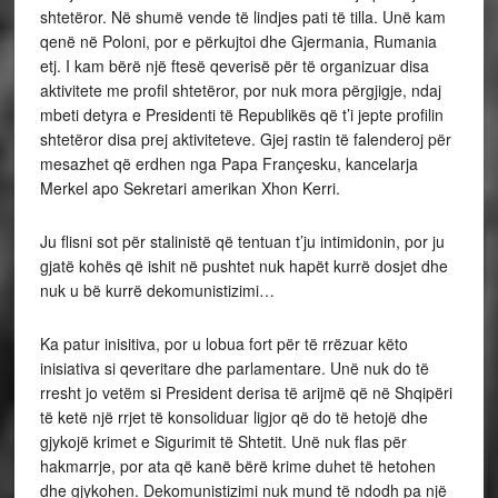
shtetëror. Në shumë vende të lindjes pati të tilla. Unë kam
qenë në Poloni, por e përkujtoi dhe Gjermania, Rumania
etj. I kam bërë një ftesë qeverisë për të organizuar disa
aktivitete me profil shtetëror, por nuk mora përgjigje, ndaj
mbeti detyra e Presidenti të Republikës që t’i jepte profilin
shtetëror disa prej aktiviteteve. Gjej rastin të falenderoj për
mesazhet që erdhen nga Papa Françesku, kancelarja
Merkel apo Sekretari amerikan Xhon Kerri.
Ju flisni sot për stalinistë që tentuan t’ju intimidonin, por ju
gjatë kohës që ishit në pushtet nuk hapët kurrë dosjet dhe
nuk u bë kurrë dekomunistizimi…
Ka patur inisitiva, por u lobua fort për të rrëzuar këto
inisiativa si qeveritare dhe parlamentare. Unë nuk do të
rresht jo vetëm si President derisa të arijmë që në Shqipëri
të ketë një rrjet të konsoliduar ligjor që do të hetojë dhe
gjykojë krimet e Sigurimit të Shtetit. Unë nuk flas për
hakmarrje, por ata që kanë bërë krime duhet të hetohen
dhe gjykohen. Dekomunistizimi nuk mund të ndodh pa një