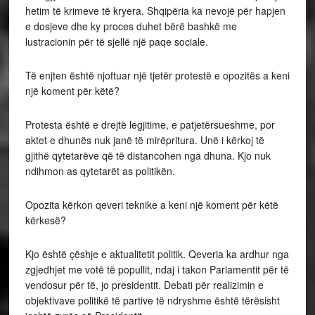
hetim të krimeve të kryera. Shqipëria ka nevojë për hapjen
e dosjeve dhe ky proces duhet bërë bashkë me
lustracionin për të sjellë një paqe sociale.
Të enjten është njoftuar një tjetër protestë e opozitës a keni
një koment për këtë?
Protesta është e drejtë legjitime, e patjetërsueshme, por
aktet e dhunës nuk janë të mirëpritura. Unë i kërkoj të
gjithë qytetarëve që të distancohen nga dhuna. Kjo nuk
ndihmon as qytetarët as politikën.
Opozita kërkon qeveri teknike a keni një koment për këtë
kërkesë?
Kjo është çëshje e aktualitetit politik. Qeveria ka ardhur nga
zgjedhjet me votë të popullit, ndaj i takon Parlamentit për të
vendosur për të, jo presidentit. Debati për realizimin e
objektivave politikë të partive të ndryshme është tërësisht