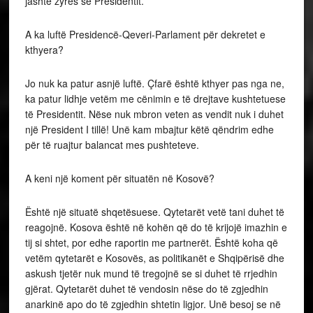
jashtë zyrës së Presidentit.
A ka luftë Presidencë-Qeveri-Parlament për dekretet e
kthyera?
Jo nuk ka patur asnjë luftë. Çfarë është kthyer pas nga ne,
ka patur lidhje vetëm me cënimin e të drejtave kushtetuese
të Presidentit. Nëse nuk mbron veten as vendit nuk i duhet
një President I tillë! Unë kam mbajtur këtë qëndrim edhe
për të ruajtur balancat mes pushteteve.
A keni një koment për situatën në Kosovë?
Është një situatë shqetësuese. Qytetarët vetë tani duhet të
reagojnë. Kosova është në kohën që do të krijojë imazhin e
tij si shtet, por edhe raportin me partnerët. Është koha që
vetëm qytetarët e Kosovës, as politikanët e Shqipërisë dhe
askush tjetër nuk mund të tregojnë se si duhet të rrjedhin
gjërat. Qytetarët duhet të vendosin nëse do të zgjedhin
anarkinë apo do të zgjedhin shtetin ligjor. Unë besoj se në