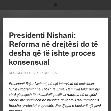
Presidenti Nishani:
Reforma në drejtësi do të
desha që të ishte proces
konsensual
DECEMBER 15, 2015
BY
DGRECA
Presidenti Bujar Nishani, në një intervistë në emisionin
“Shih Programin” në TVSH, te Enkel Demit ka folur për një
sërë çështjesh të aktualitetit politik si reforma në drejtësi,
raporti me shumicën në pushtet, dekorimi i ish-Presidentit
Berisha, protestat e opozitës dhe djegia e bunkerit një javë
më parë.