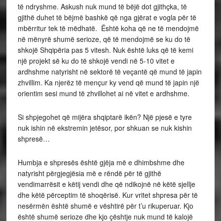
të ndryshme. Askush nuk mund të bëjë dot gjithçka, të
gjithë duhet të bëjmë bashkë që nga gjërat e vogla për të
mbërritur tek të mëdhatë. Është koha që ne të mendojmë
në mënyrë shumë serioze, që të mendojmë se ku do të
shkojë Shqipëria pas 5 vitesh. Nuk është luks që të kemi
një projekt së ku do të shkojë vendi në 5-10 vitet e
ardhshme natyrisht në sektorë të veçantë që mund të japin
zhvillim. Ka njerëz të mençur ky vend që mund të japin një
orientim sesi mund të zhvillohet ai në vitet e ardhshme.
Si shpjegohet që mijëra shqiptarë ikën? Një pjesë e tyre
nuk ishin në ekstremin jetësor, por shkuan se nuk kishin
shpresë…
Humbja e shpresës është gjëja më e dhimbshme dhe
natyrisht përgjegjësia më e rëndë për të gjithë
vendimarrësit e këtij vendi dhe që ndikojnë në këtë sjellje
dhe këtë përceptim të shoqërisë. Kur vritet shpresa për të
nesërmën është shumë e vështirë për t’u rikuperuar. Kjo
është shumë serioze dhe kjo çështje nuk mund të kalojë