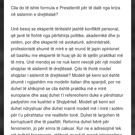
Cila do të ishte formula e Presidentit për të dalë nga kriza
në sistemin e drejtësisë?
Unë besoj se ekspertë tërësisht jashtë konfliktit personal,
që janë të ftohtë nga përfshirja politike, akademikë dhe jo
vetëm, por dhe ekspertë në avokaturë, administratë,
profesionistë shumë të mirë e që mund të japin opinionet
së bashku me ekspertë të huaj që do të sjellin praktikat më
të mira. Unë mendoj se ne nuk kemi nevojë për një model
shqiptar të sisitemit të drejtësisë. Çdo të thotë model
shqiptar i sistemit të drejtësisë? Modeli që kemi sot është
shumë i ngjashëm me modelin italian dhe spanjoll, por ne
duhet të shikojmë se cila është praktika më e mirë
europiane dhe asaj duhet t’i refereohemi duke e përshtatur
padyshim me kushtet e Shqipërisë. Modeli që kemi sot
duhet ndryshuar dhe duhet marrë modeli më i mirë i sotëm
për t’u përshtatur me realitetin tonë. Duhet të largohen të
korruptuarit dhe të paaftët. Reforma duhet bërë për
fenomenin, jo për emra të cakuar. Kur ne e adresojmë tek
një individ fenomenin, atëherë mund të marrë interpretime