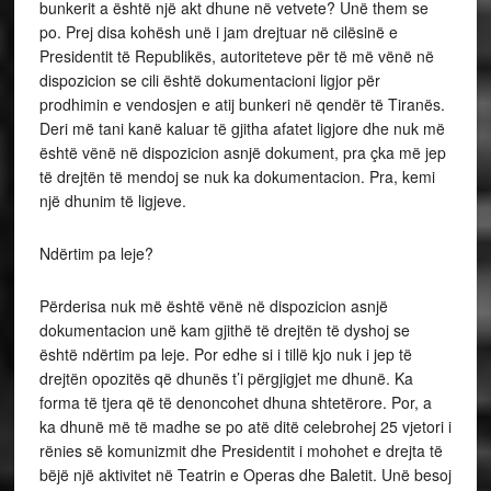
bunkerit a është një akt dhune në vetvete? Unë them se
po. Prej disa kohësh unë i jam drejtuar në cilësinë e
Presidentit të Republikës, autoriteteve për të më vënë në
dispozicion se cili është dokumentacioni ligjor për
prodhimin e vendosjen e atij bunkeri në qendër të Tiranës.
Deri më tani kanë kaluar të gjitha afatet ligjore dhe nuk më
është vënë në dispozicion asnjë dokument, pra çka më jep
të drejtën të mendoj se nuk ka dokumentacion. Pra, kemi
një dhunim të ligjeve.
Ndërtim pa leje?
Përderisa nuk më është vënë në dispozicion asnjë
dokumentacion unë kam gjithë të drejtën të dyshoj se
është ndërtim pa leje. Por edhe si i tillë kjo nuk i jep të
drejtën opozitës që dhunës t’i përgjigjet me dhunë. Ka
forma të tjera që të denoncohet dhuna shtetërore. Por, a
ka dhunë më të madhe se po atë ditë celebrohej 25 vjetori i
rënies së komunizmit dhe Presidentit i mohohet e drejta të
bëjë një aktivitet në Teatrin e Operas dhe Baletit. Unë besoj