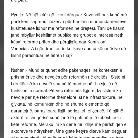
Pyetje: Në një letër që i keni dërguar Kuvendit pak kohë më
parë keni shprehur rezerva për hartimin e amendamenteve
kushtetuese lidhur me reformën në drejtësi. Tani që flasim
janë mbyllur këshillimet publike me grupet e interesit rreth
kësaj reforme priten dhe përgjigjia nga Komisioni i
Venecias. A i qëndroni ende kritikave apo pakënaqësive që
kishit parashtuar në letrën tuaj?
Nishani- Mund të quhet edhe pakënaqësi në kontekstin e
pritshmërive dhe nevojës për reformën në drejtësi. Sistemi
i drejtësisë ka nevojë shumë të madhe për t’u sjellë në
funksionim normal. Përveç reformës ligjore, ky sistem ka
nevojë për një reformë themelore, si në infrastrukturë, në
gjykata, në komunikim dhe në shumë elementë që
garantojnë, barazi para ligjit, seriozitet, efiçencë. Të gjithë
aktorët e shoqërisë sonë janë të gatshëm të mbështesin
këtë reformë. Meraku im ka qenë në lidhje me përfshirjen e
aktorëve të ndryshëm. Unë gjatë këtyre ditëve kam dëgjuar
zëra nga njerëz të paftuar në këto tryeza mendimin e tyre