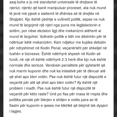
asaj kohe e jo më standartet universale të drejtave të
njeriut, njerëz që kanë manipuluar proceset, ata nuk mund
të jenë më pjesë e sisitemit të dhënies së të drejtës në
Shqipëri. Kjo është çështje e vullnetit politik, sepse ne nuk
mund të largojmë një njeri nga puna me legjislacionin e
sotëm, por nëse ekziston ligji dhe mekanizmi atëherë ai
mund të largohet. Vullnetin politik e lidh me dëshirën për të
ndërtuar këtë mekanizëm. Kam ndjekur me kujdes debatin
për ndryshimet në Kodin Penal, veçanërisht për shkeljet në
fushën e biznesve. Është ndërhyrë shpesh në Kodin së
fundi, në një vit është ndërhyrë 2-3 herë dhe kjo nuk është
normale dhe serioze. Vendosin penalitete për qytetarët që
nuk marrin kuponin dhe nuk ka inisiativë për të dënuar atë
që shet apo blen votën. Pse nuk është futur një dispozitë e
veçantë për atë që shet apo blen votën? Ky është një
problem i madh. Pse nuk është futur një dispozitë të
veçantë për këto raste? Unë po flas për masa të rrepta dhe
politika penale për blerjen e shitjen e votës para se të
flasim për kuponin e qeses me kikirikë që blejmë tek dyqani
i lagjes.