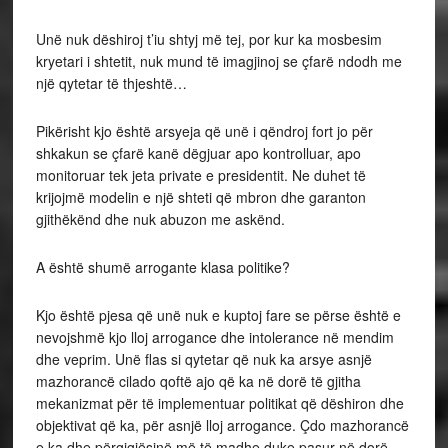
Unë nuk dëshiroj t’iu shtyj më tej, por kur ka mosbesim
kryetari i shtetit, nuk mund të imagjinoj se çfarë ndodh me
një qytetar të thjeshtë…
Pikërisht kjo është arsyeja që unë i qëndroj fort jo për
shkakun se çfarë kanë dëgjuar apo kontrolluar, apo
monitoruar tek jeta private e presidentit. Ne duhet të
krijojmë modelin e një shteti që mbron dhe garanton
gjithëkënd dhe nuk abuzon me askënd.
A është shumë arrogante klasa politike?
Kjo është pjesa që unë nuk e kuptoj fare se përse është e
nevojshmë kjo lloj arrogance dhe intolerance në mendim
dhe veprim. Unë flas si qytetar që nuk ka arsye asnjë
mazhorancë cilado qoftë ajo që ka në dorë të gjitha
mekanizmat për të implementuar politikat që dëshiron dhe
objektivat që ka, për asnjë lloj arrogance. Çdo mazhorancë
e ka dhe përgjgjësinë më të madhe duke pasur në dorë