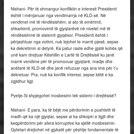
Nishani- Për të shmangur konfliktin e interesit Presidenti
është i mënjanuar nga vendimarrja në KLD-së. Në
vendimet më të rëndësishëm, si ato të emërimit,
shkarkimit, promovimit të gjyqtarëvë në nivelet më të
rëndësishmë të sistemit gjyqësor, Presidenti është i
përjashtuar nga votimi, nuk lejohet te marrë pjesë, sepse
ka dekretimin si detyrë. Ka patur raste edhe gjatë kohës që
unë kam drejtuar Këshillin e Lartë të Drejtësisë ku janë
marrë vendime për të promovuar gjyqtarë, madje dhe
anëtarë të KLD-së dhe janë refuzuar nga ana ime për t’u
dekretuar. Pra, nuk ka konflik interesi, sepse këtë e ka
zgjidhur ligji.
Pyetje-Si shpjegohet mosbesimi tek sistemi i drejtësisë?
Nishani- E para, ka të bëjë me përdorimin e pushtetit të
madh që ka një gjyqtar, sepse ai ka shkopin e ligjit dhe
keqpërdorimi për afera korruptive ka sjellë mosbesimin.
Qytetari drejtohet në gjykatë për çështje fondamentale të