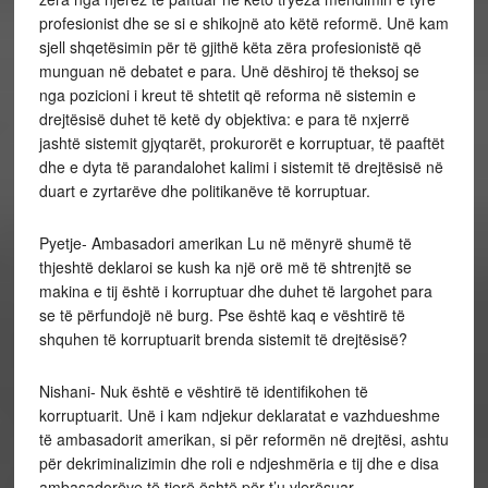
profesionist dhe se si e shikojnë ato këtë reformë. Unë kam
sjell shqetësimin për të gjithë këta zëra profesionistë që
munguan në debatet e para. Unë dëshiroj të theksoj se
nga pozicioni i kreut të shtetit që reforma në sistemin e
drejtësisë duhet të ketë dy objektiva: e para të nxjerrë
jashtë sistemit gjyqtarët, prokurorët e korruptuar, të paaftët
dhe e dyta të parandalohet kalimi i sistemit të drejtësisë në
duart e zyrtarëve dhe politikanëve të korruptuar.
Pyetje- Ambasadori amerikan Lu në mënyrë shumë të
thjeshtë deklaroi se kush ka një orë më të shtrenjtë se
makina e tij është i korruptuar dhe duhet të largohet para
se të përfundojë në burg. Pse është kaq e vështirë të
shquhen të korruptuarit brenda sistemit të drejtësisë?
Nishani- Nuk është e vështirë të identifikohen të
korruptuarit. Unë i kam ndjekur deklaratat e vazhdueshme
të ambasadorit amerikan, si për reformën në drejtësi, ashtu
për dekriminalizimin dhe roli e ndjeshmëria e tij dhe e disa
ambasadorëve të tjerë është për t’u vlerësuar