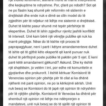
dhe keqkuptime te ndryshme. Por, çfarë po ndodh? Sot që
ne po flasim kaq shumë për reformën në sistemin e
drejtësisë dhe ende nuk e dimë se cilin model do të
zgjedhim për të ndjekur në lidhje me sistemin e drejtësisë.
Duhet të kishte pasur shumë më tepër përfshirje të
ekspertëve. Duhet të ishin zgjedhur njerëz jashtë konfliktit
të interesit. Unë kam bërë një vërejtje publike që nuk ka
marrë përgjigje. Nëse do të kishte një proces të
paprapagjykuar, neni i parë i këtyre amandamenteve duhet
të ishte që të gjithë këto ekspertë që kanë punuar nuk
duhet të përfitojnë poste publike të paktën për 5 vjet. E keni
parë këtë amandament gjëkundi? Askund. Dhe ky është
një shqëtësim, jo vetëm i imi, por edhe në komunitetin e
gjyqtarëve dhe prokurorit. I është kërkuar Komisionit të
Venencias opinion për çështje për të cilat ai ka dhënë
njëherë më parë opinion, ne po ia kërkojmë sërish. Unë
nuk besoj se Komisioni do të japë një opinion të ndryshëm
për të njëjtën çështje. Komisionit të Venecias ka dhënë për
shembull një opinion në lidhje me ndërprerjen e
mandateve, unë nuk besoj se do të sjellë një opinion të