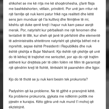
shikohet se me kë rrija me kë shoqërohesha, çfarë flisja
me bashkëshorten, vëllain, prindërit. Por unë jam rritur në
një familje që nuk kemi patur frikë nga realiteti dhe këtë
sens jam munduar që t’ia kultivoj dhe fëmijëve të mi,
kështu që duke qenë krejt i hapur nuk kam pasur asnjë
merak. Por, natyrisht kur përballesh me një fenomen dhe
tentativë të tillë, kur sheh që janë të përfshirë dhe elementë
të administratës shtetërore natyrisht që çështja bëhet më e
mprehtë, sepse është Presidenti i Republikës dhe nuk
është çështja e Bujar Nishanit. Kjo është një çështje që unë
do të kërkoj të trajtohet me seriozitet, por ajo do një trajtim
atëherë kur drejtësia për të cilën folëm në fillim të garantojë
një qëndrim krejt të ftohtë, tërësisht të paanshëm dhe ligjor.
Kjo do të thotë se ju nuk keni besim tek prokuroria?
Padyshim që ka probleme. Ne të gjithë e pranojmë këtë.
Ka probleme prokuroria, gjykata me ndikimin politik me
pjesën e kurajos. Këto gjëra unë nuk mund t’i mohoj që
ekzistojnë.