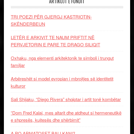
ARTIKUJT E FUNDIT
TRI POEZI PËR GJERGJ KASTRIOTIN-
SKËNDERBEUN
LETËR E ARKIVIT TE NAUM PRIFTIT NË
PERVJETORIN E PARE TE DRAGO SILIQIT
Oxhaku, nga elementi arkitektonik te simboli i trungut
familjar
Arbëreshët si model evropian i mbrojtjes së identitetit
kulturor
Sali Shijaku, “Diego Rivera” shqiptar i artit tonë kombëtar
“Dom Fred Kalaj, mes altarit dhe atdheut si hermeneutikë
e shpresës, kujtesës dhe shërbimit”
A PO ARMATOSET BALLKANI?