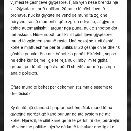
vijimësi të çështjeve gjyqësore. Fjala vjen nëse brenda një
viti Gjykata e Lartë unifikon 20 raste të çështjeve të
pronave, nuk ka gjykatë në vend që mund ta zgjidhë
ndryshe, se në momentin që e zgjidh ndryshe, ai gjyqtar
është automatikisht i larguar nga puna, nuk e shpëton dot
më askush. Nëse ndodh unifikimi i çështjeve gjyqësore
mund të zgjidhen shumë raste. Unë besoj se 1 vit është
kohë e mjaftueshme për të unifikuar 20 çëshje civile dhe 10
çështje penale. Pse nuk bëhet kjo punë? Pikërisht, sepse
ne edhe kur bëjmë ligje të reja nuk i mbyllim të gjitha
gropat, por lëmë hapësira për t’i shfrytëzuar më pas nga
ana e politikës.
Çfarë mund të bëhet për dekomunistizimin e sistemit të
drejtësisë?
Ky është një standad i papranueshëm. Nuk mund të na
gjykojnë njerëzit që kanë punuar në atë system në atë
kohë. Njerëzit, të cilët kanë qenë të përfshirë drejtpërdrejtë
në vendime politike, njerëz që kanë tejkaluar dhe ligjet e