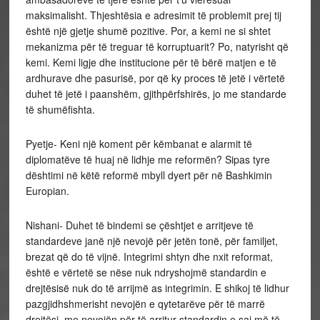
maksimalisht. Thjeshtësia e adresimit të problemit prej tij
është një gjetje shumë pozitive. Por, a kemi ne si shtet
mekanizma për të treguar të korruptuarit? Po, natyrisht që
kemi. Kemi ligje dhe institucione për të bërë matjen e të
ardhurave dhe pasurisë, por që ky proces të jetë i vërtetë
duhet të jetë i paanshëm, gjithpërfshirës, jo me standarde
të shumëfishta.
Pyetje- Keni një koment për këmbanat e alarmit të
diplomatëve të huaj në lidhje me reformën? Sipas tyre
dështimi në këtë reformë mbyll dyert për në Bashkimin
Europian.
Nishani- Duhet të bindemi se çështjet e arritjeve të
standardeve janë një nevojë për jetën tonë, për familjet,
brezat që do të vijnë. Integrimi shtyn dhe nxit reformat,
është e vërtetë se nëse nuk ndryshojmë standardin e
drejtësisë nuk do të arrijmë as integrimin. E shikoj të lidhur
pazgjidhshmerisht nevojën e qytetarëve për të marrë
drejtësi, me nevojën për të arritur standardin e saj më të