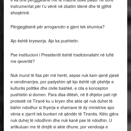
instrumentat për t’u vënë në zbatim idenë dhe të gjithë
shoqërinë.
Përgjegjësinë për arrogancën e gjeni tek shumica?
Ajo është kryesorja. Ajo ka pushtetin.
Pse institucioni i Presidentit është tradicionalisht në luftë
me qeveritë?
Nuk mund të flas për më herët, sepse nuk kam qenë pjesë
e vendimarrjes, por padyshim që kjo është një çështje e
kulturës politike dhe civile bashkë, e cila e koncepton
pushtetin si domen. Para disa ditësh, në 8 dhjetor pati një
protestë në Tiranë ku u kryen dhe akte që nuk duhet të
kishin ndodhur si thyerja e xhamave të dy ministrive apo
vënia e zjarrit tek bunkeri në qëndër të Tiranës. Këto gjëra
nuk duhej të ndodhnin dhe nuk kanë pse të ndodhin. U
artikuluan me të drejtë si akte dhune, por vendosja e