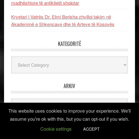
madhështore të antikitetit shqiptar
Kryetari i Vatrës Dr. Elmi Berisha zhvilloi takim në
Akademinë e Shkencave dhe të Arteve të Kosovës
KATEGORITË
Kategoritë
ARKIV
Arkiv
This website uses cookies to improve your experience. We'll
assume you're ok with this, but you can opt-out if you wish.
TAGS
Cookie settings
ACCEPT