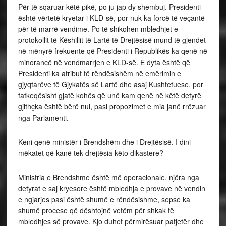
Për të sqaruar këtë pikë, po ju jap dy shembuj. Presidenti
është vërtetë kryetar i KLD-së, por nuk ka forcë të veçantë
për të marrë vendime. Po të shikohen mbledhjet e
protokollit të Këshillit të Lartë të Drejtësisë mund të gjendet
në mënyrë frekuente që Presidenti i Republikës ka qenë në
minorancë në vendmarrjen e KLD-së. E dyta është që
Presidenti ka atribut të rëndësishëm në emërimin e
gjyqtarëve të Gjykatës së Lartë dhe asaj Kushtetuese, por
fatkeqësisht gjatë kohës që unë kam qenë në këtë detyrë
gjithçka është bërë nul, pasi propozimet e mia janë rrëzuar
nga Parlamenti.
Keni qenë ministër i Brendshëm dhe i Drejtësisë. I dini
mëkatet që kanë tek drejtësia këto dikastere?
Ministria e Brendshme është më operacionale, njëra nga
detyrat e saj kryesore është mbledhja e provave në vendin
e ngjarjes pasi është shumë e rëndësishme, sepse ka
shumë procese që dështojnë vetëm për shkak të
mbledhjes së provave. Kjo duhet përmirësuar patjetër dhe