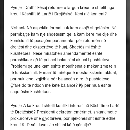
Pyetje- Drafti i kësaj reforme e largon kreun e shtetit nga
kreu i Këshillit të Lartë i Drejtësisë. Keni një koment?
Nishani- Në aspektin formal nuk kam asnjë shqetësim. Në
përmbajtje kam një shqetësim që ia kam bërë me dije dhe
komisionit të posaçëm parlamentar për reformën në
drejtësi dhe ekspertëve të huaj. Shqetësimi është
kushtetues. Nese miratohen amendamentet është
parashikuar që të prishet balancimi aktual i pushteteve.
Problemi që unë kam është mosdhënia e mekanizmit të ri
të funksionimit. E marr të mirëqenë mosfunksionim aktual,
por nuk jepet zgjidhja për balancën e re të pushteteve.
Çfarë do të ndodh me këtë balancë? Ky për mua është
shqetësim kushtetues.
Pyetje-A ka kreu i shtetit konflikt interesi në Këshillin e Lartë
të Drejtësisë? Presidenti dekreton emërimet, shkarkimet e
prokurorëve dhe gjyqtarëve, por njëkohësisht është edhe
kreu i KLD-së. Juve si e shihni këtë çështje?