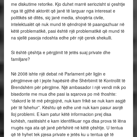
me diskutime retorike. Kjo duhet marrë seriozisht si çeshtje
nga të gjithë aktorët që janë të larguar nga interesat e
politikës së ditës, siç janë media, shoqëria civile,
intelektualët që nuk mund të qëndrojnë të paangazhuar në
këtë problematikë, pasi është një problematikë që mund të
na sjellë pasoja ndoshta edhe për një çerek shekulli.
Si është çështja e përgjimit të jetës suaj private dhe
familjare?
Në 2008 ishte një debat në Parlament për ligjin e
përgjimeve që i jepte hapësirë dhe Shërbimit të Kontrollit të
Brendshëm për përgjime. Një ambasador i një vendi mik po
bisedonte me mua dhe pasi ia sqarova po më thoshte:
“dakord le të më përgjojnë, nuk kam frikë se nuk kam asgjë
për të fshehur”. Kështu që edhe unë nuk kam pasur asnjë
lloj problemi. E kam patur këtë informacion prej disa
kohësh, rastësisht e kam identifikuar nga disa prova të lëna
rrugës nga ata që janë përfshirë në këtë çështje. U tentua
që të hyhet tek pjesa private e jetës ku u tentua që të