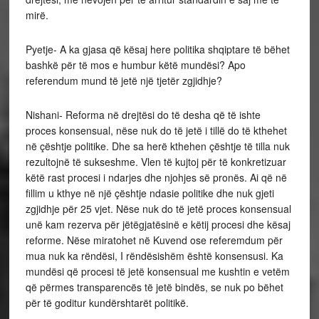
mirë.
Pyetje- A ka gjasa që kësaj here politika shqiptare të bëhet
bashkë për të mos e humbur këtë mundësi? Apo
referendum mund të jetë një tjetër zgjidhje?
Nishani- Reforma në drejtësi do të desha që të ishte
proces konsensual, nëse nuk do të jetë i tillë do të kthehet
në çështje politike. Dhe sa herë kthehen çështje të tilla nuk
rezultojnë të sukseshme. Vlen të kujtoj për të konkretizuar
këtë rast procesi i ndarjes dhe njohjes së pronës. Ai që në
fillim u kthye në një çështje ndasie politike dhe nuk gjeti
zgjidhje për 25 vjet. Nëse nuk do të jetë proces konsensual
unë kam rezerva për jëtëgjatësinë e këtij procesi dhe kësaj
reforme. Nëse miratohet në Kuvend ose referemdum për
mua nuk ka rëndësi, I rëndësishëm është konsensusi. Ka
mundësi që procesi të jetë konsensual me kushtin e vetëm
që përmes transparencës të jetë bindës, se nuk po bëhet
për të goditur kundërshtarët politikë.