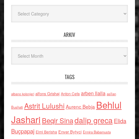
Kategoritë
ARKIV
Arkiv
TAGS
arben llalla
alfons Grishaj
Anton Cefa
asllan
albano kolonjari
Behlul
Astrit Lulushi
Aurenc Bebja
Bushati
Jashari
dalip greca
Beqir Sina
Elida
Buçpapaj
Enver Bytyci
Elmi Berisha
Ermira Babamusta