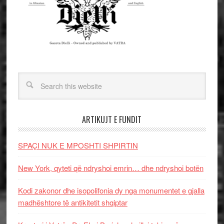
ARTIKUJT E FUNDIT
SPAÇI NUK E MPOSHTI SHPIRTIN
New York, qyteti që ndryshoi emrin… dhe ndryshoi botën
Kodi zakonor dhe isopolifonia dy nga monumentet e gjalla
madhështore të antikitetit shqiptar