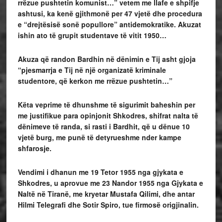
rrëzue pushtetin komunist…” vetem me llafe e shpifje
ashtusi, ka kenë gjithmonë per 47 vjetë dhe procedura
e “drejtësisë sonë popullore” antidemokratike. Akuzat
ishin ato të grupit studentave të vitit 1950…
Akuza që randon Bardhin në dënimin e Tij asht gjoja
“pjesmarrja e Tij në një organizatë kriminale
studentore, që kerkon me rrëzue pushtetin…”
Këta veprime të dhunshme të sigurimit baheshin per
me justifikue para opinjonit Shkodres, shifrat nalta të
dënimeve të randa, si rasti i Bardhit, që u dënue 10
vjetë burg, me punë të detyrueshme nder kampe
shfarosje.
Vendimi i dhanun me 19 Tetor 1955 nga gjykata e
Shkodres, u aprovue me 23 Nandor 1955 nga Gjykata e
Naltë në Tiranë, me kryetar Mustafa Qilimi, dhe antar
Hilmi Telegrafi dhe Sotir Spiro, tue firmosë origjinalin.