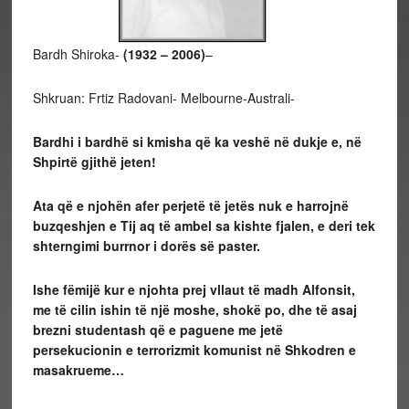
Bardh Shiroka-
(1932 – 2006)
–
Shkruan: Frtiz Radovani- Melbourne-Australi-
Bardhi i bardhë si kmisha që ka veshë në dukje e, në
Shpirtë gjithë jeten!
Ata që e njohën afer perjetë të jetës nuk e harrojnë
buzqeshjen e Tij aq të ambel sa kishte fjalen, e deri tek
shterngimi burrnor i dorës së paster.
Ishe fëmijë kur e njohta prej vllaut të madh Alfonsit,
me të cilin ishin të një moshe, shokë po, dhe të asaj
brezni studentash që e paguene me jetë
persekucionin e terrorizmit komunist në Shkodren e
masakrueme…