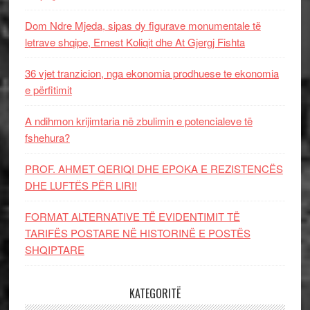
Dom Ndre Mjeda, sipas dy figurave monumentale të
letrave shqipe, Ernest Koliqit dhe At Gjergj Fishta
36 vjet tranzicion, nga ekonomia prodhuese te ekonomia
e përfitimit
A ndihmon krijimtaria në zbulimin e potencialeve të
fshehura?
PROF. AHMET QERIQI DHE EPOKA E REZISTENCЁS
DHE LUFTЁS PЁR LIRI!
FORMAT ALTERNATIVE TË EVIDENTIMIT TË
TARIFËS POSTARE NË HISTORINË E POSTËS
SHQIPTARE
KATEGORITË