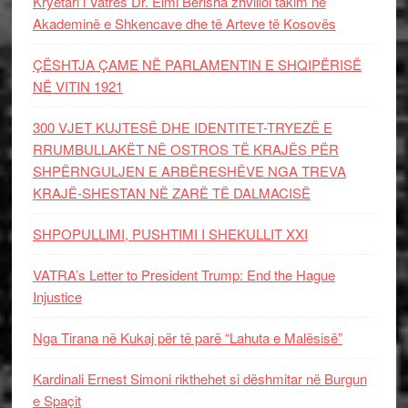
Kryetari i Vatrës Dr. Elmi Berisha zhvilloi takim në
Akademinë e Shkencave dhe të Arteve të Kosovës
ÇËSHTJA ÇAME NË PARLAMENTIN E SHQIPËRISË
NË VITIN 1921
300 VJET KUJTESË DHE IDENTITET-TRYEZË E
RRUMBULLAKËT NË OSTROS TË KRAJËS PËR
SHPËRNGULJEN E ARBËRESHËVE NGA TREVA
KRAJË-SHESTAN NË ZARË TË DALMACISË
SHPOPULLIMI, PUSHTIMI I SHEKULLIT XXI
VATRA’s Letter to President Trump: End the Hague
Injustice
Nga Tirana në Kukaj për të parë “Lahuta e Malësisë”
Kardinali Ernest Simoni rikthehet si dëshmitar në Burgun
e Spaçit