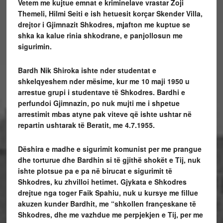
Vetem me kujtue emnat e kriminelave vrastar Zoji
Themeli, Hilmi Seiti e ish hetuesit korçar Skender Villa,
drejtor i Gjimnazit Shkodres, mjafton me kuptue se
shka ka kalue rinia shkodrane, e panjollosun me
sigurimin.
Bardh Nik Shiroka ishte nder studentat e
shkelqyeshem nder mësime, kur me 10 maji 1950 u
arrestue grupi i studentave të Shkodres. Bardhi e
perfundoi Gjimnazin, po nuk mujti me i shpetue
arrestimit mbas atyne pak viteve që ishte ushtar në
repartin ushtarak të Beratit, me 4.7.1955.
Dëshira e madhe e sigurimit komunist per me prangue
dhe torturue dhe Bardhin si të gjithë shokët e Tij, nuk
ishte plotsue pa e pa në birucat e sigurimit të
Shkodres, ku zhvilloi hetimet. Gjykata e Shkodres
drejtue nga toger Faik Spahiu, nuk u kursye me fillue
akuzen kunder Bardhit, me “shkollen françeskane të
Shkodres, dhe me vazhdue me perpjekjen e Tij, per me