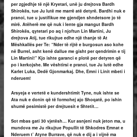
per zgjedhje të një Kryetari, unë ju drejtova Bardh
Shirokës, tue Ju lutë me marrë atë detyrë. Bardhi nuk e
pranoi, tue u justifikue me gjendjen shndetsore jo të
mirë. Atëherë me që nuk i lente gja mangut Bardh
Shirokës, qytetari po aq i njoftun Lin Martini, Ju
drejtova Atij, tue rikujtue edhe një thanje të At
Mëshkallës per Te: “Nder të rijtë e burgosun aso kohe
në Burrel, asht kenë dallue me gisht per qendrimin e tij
Lin Martini!” Kjo ishte garanci e plotë per detyren që
po i kerkojshe. Me vështirsi e pranoi, tue Ju lutë edhe
Karlet Luka, Dedë Gjonmarkaj. Dhe, Emni i Linit mbeti i
nderuem!
Arsyeja e vertetë e kundershtimit Tyne, nuk ishte se
Ata nuk e donin që të formohej ajo Shoqatë, po ishin
shumë pesimistë per drejtuesit e Shtetit…
Sot mbas gati 30 vjetësh… Kur asnjeni nuk jeton ma, u
mundova me Ju rikujtue Popullit të Shkodres Emnat e
Nderuem t’ Atyne Burrave, që nuk e dij a i vijnë ma