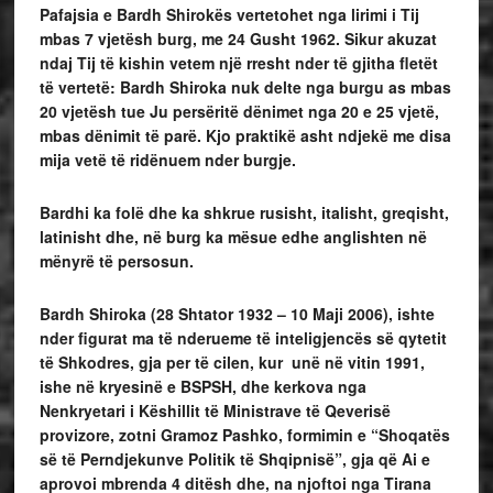
Pafajsia e Bardh Shirokës vertetohet nga lirimi i Tij
mbas 7 vjetësh burg, me 24 Gusht 1962. Sikur akuzat
ndaj Tij të kishin vetem një rresht nder të gjitha fletët
të vertetë: Bardh Shiroka nuk delte nga burgu as mbas
20 vjetësh tue Ju persëritë dënimet nga 20 e 25 vjetë,
mbas dënimit të parë. Kjo praktikë asht ndjekë me disa
mija vetë të ridënuem nder burgje.
Bardhi ka folë dhe ka shkrue rusisht, italisht, greqisht,
latinisht dhe, në burg ka mësue edhe anglishten në
mënyrë të persosun.
Bardh Shiroka (28 Shtator 1932 – 10 Maji 2006), ishte
nder figurat ma të nderueme të inteligjencës së qytetit
të Shkodres, gja per të cilen, kur unë në vitin 1991,
ishe në kryesinë e BSPSH, dhe kerkova nga
Nenkryetari i Këshillit të Ministrave të Qeverisë
provizore, zotni Gramoz Pashko, formimin e “Shoqatës
së të Perndjekunve Politik të Shqipnisë”, gja që Ai e
aprovoi mbrenda 4 ditësh dhe, na njoftoi nga Tirana