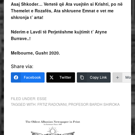
Asaj Shkoder… Vertetë që Ata vuejtën si Krishti, po në
Themelet e Rozafës, Ata shkruene Emnat e vet me
shkronja t’ arta!
Nderim e Lavdi të Perjetëshme kujtimit t’ Atyne
Burrave..!
Melbourne, Gusht 2020.
Share via:
Facebook
Twitter
Copy Link
More
FILED UNDER:
ESSE
TAGGED WITH:
FRTIZ RADOVANI
,
PROFESOR BARDH SHIROKA