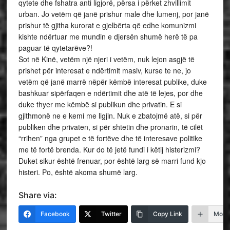
qytete dhe fshatra anti ligjorë, përsa i përket zhvillimit
urban. Jo vetëm që janë prishur male dhe lumenj, por janë
prishur të gjitha kurorat e gjelbërta që edhe komunizmi
kishte ndërtuar me mundin e djersën shumë herë të pa
paguar të qytetarëve?!
Sot në Kinë, vetëm një njeri i vetëm, nuk lejon asgjë të
prishet për interesat e ndërtimit masiv, kurse te ne, jo
vetëm që janë marrë nëpër këmbë interesat publike, duke
bashkuar sipërfaqen e ndërtimit dhe atë të lejes, por dhe
duke thyer me këmbë si publikun dhe privatin. E si
gjithmonë ne e kemi me ligjin. Nuk e zbatojmë atë, si për
publiken dhe privaten, si për shtetin dhe pronarin, të cilët
“rrihen” nga grupet e të fortëve dhe të interesave politike
me të fortë brenda. Kur do të jetë fundi i këtij histerizmi?
Duket sikur është frenuar, por është larg së marri fund kjo
histeri. Po, është akoma shumë larg.
Share via:
Facebook
Twitter
Copy Link
More