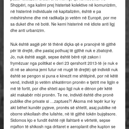
Shqipëri, nga kalimi prej histerisë kolektive në komunizëm,
në histerinë individuale në kapitalizëm, është e pa
mëshirshme dhe më radikalja jo vetëm në Europë, por me
sa duket dhe në botë. Ne kemi histerinë më idiote anti ligj
dhe anti urbanizim.
Nuk është asgjë për të thënë diçka që e pranojnë të gjithë
për të drejtë, dhe pastaj pothuaj të gjithë nuk e zbatojnë.
Jo, nuk është asgjë, sepse është bërë një zakon i
frymëzuar nga politikat e deri 23 qershorit 2013-të (e nuk e
di në se akoma jemi futur në rrugë të drejtë) që individi nuk
është se pengon si puna e kinezit me shtëpinë, por në këtë
vend, individi jo vetëm shkatërron pronën e tjetrit me ligjin e
më të fortit, por dhe shteti apo ligji nuk e dënon për këtë
akt makabër mbi pronën. Te ne, individi është dhe pronë
publike dhe private si …zaptues?! Akoma më tepër kur ky
akt bëhet kundër pyjeve, pronës së shtetit, asaj publike në
oborre shkollash dhe lulishte, në të gjithë tokën bujqësore.
Sidomos kjo e fundit është një llahtarë e vërtetë, sepse
mjafton të shikosh nga dritaret e aeroplanit dhe kupton se