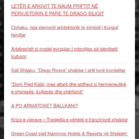
LETËR E ARKIVIT TE NAUM PRIFTIT NË
PERVJETORIN E PARE TE DRAGO SILIQIT
Oxhaku, nga elementi arkitektonik te simboli i trungut
familjar
Arbëreshët si model evropian i mbrojtjes së identitetit
kulturor
Sali Shijaku, “Diego Rivera” shqiptar i artit tonë kombëtar
“Dom Fred Kalaj, mes altarit dhe atdheut si hermeneutikë
e shpresës, kujtesës dhe shërbimit”
A PO ARMATOSET BALLKANI?
Kriza e vlerave – Tragjedia e vërtetë e tranzicionit shqiptar
Green Coast sjell Nammos Hotels & Resorts në Shqipëri: