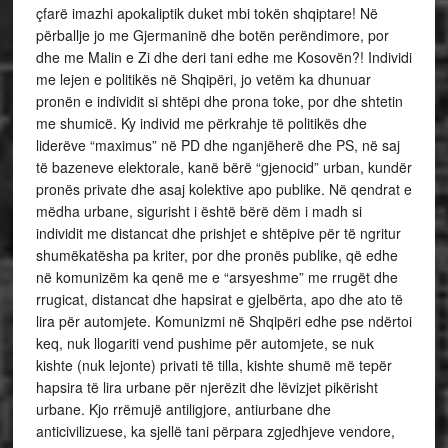
çfarë imazhi apokaliptik duket mbi tokën shqiptare! Në
përballje jo me Gjermaninë dhe botën perëndimore, por
dhe me Malin e Zi dhe deri tani edhe me Kosovën?! Individi
me lejen e politikës në Shqipëri, jo vetëm ka dhunuar
pronën e individit si shtëpi dhe prona toke, por dhe shtetin
me shumicë. Ky individ me përkrahje të politikës dhe
liderëve “maximus” në PD dhe nganjëherë dhe PS, në saj
të bazeneve elektorale, kanë bërë “gjenocid” urban, kundër
pronës private dhe asaj kolektive apo publike. Në qendrat e
mëdha urbane, sigurisht i është bërë dëm i madh si
individit me distancat dhe prishjet e shtëpive për të ngritur
shumëkatësha pa kriter, por dhe pronës publike, që edhe
në komunizëm ka qenë me e “arsyeshme” me rrugët dhe
rrugicat, distancat dhe hapsirat e gjelbërta, apo dhe ato të
lira për automjete. Komunizmi në Shqipëri edhe pse ndërtoi
keq, nuk llogariti vend pushime për automjete, se nuk
kishte (nuk lejonte) privati të tilla, kishte shumë më tepër
hapsira të lira urbane për njerëzit dhe lëvizjet pikërisht
urbane. Kjo rrëmujë antiligjore, antiurbane dhe
anticivilizuese, ka sjellë tani përpara zgjedhjeve vendore,