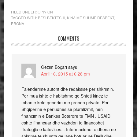
FILED UNDER:
OPINION
TAGGED WITH:
BESI BEKTESHI
,
KINA ME SHUME RESPEKT
,
PRONA
COMMENTS
Gezim Boçari
says
April 16, 2015 at 6:28 pm
Falenderime autorit dhe redaksise per shkrimin.
Per mua ishte e habitshme qe Shteti kinez te
mbante kete qendrim me pronen private. Per
Shqiperine e periudhes se pluralizmit, nen
financimin e Bankes Boterore te FMN , USAID
eshte financuar dhe vazhdon te financohet
ftrategjia e katovices. . Informacionet e dhena ne
shkrime te shumta qe jane botuar ne Dielli dhe