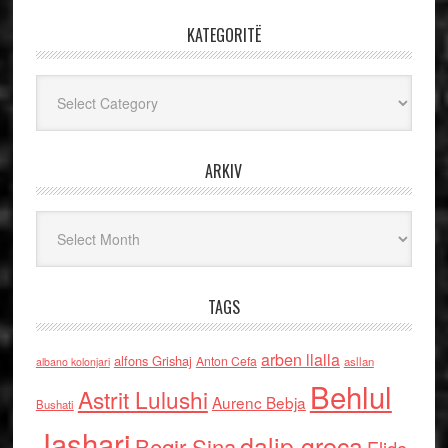
KATEGORITË
Kategoritë
ARKIV
Arkiv
TAGS
arben llalla
alfons Grishaj
Anton Cefa
asllan
albano kolonjari
Behlul
Astrit Lulushi
Aurenc Bebja
Bushati
Jashari
dalip greca
Beqir Sina