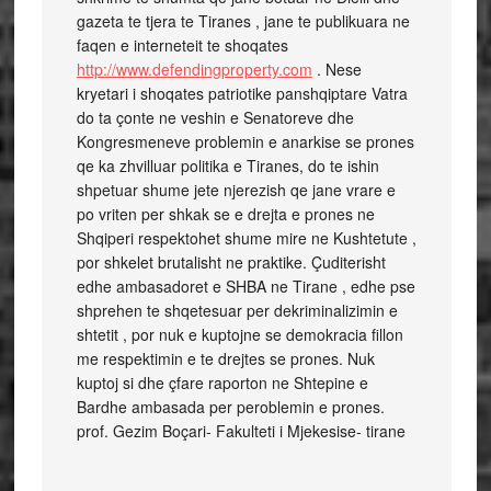
gazeta te tjera te Tiranes , jane te publikuara ne
faqen e interneteit te shoqates
http://www.defendingproperty.com
. Nese
kryetari i shoqates patriotike panshqiptare Vatra
do ta çonte ne veshin e Senatoreve dhe
Kongresmeneve problemin e anarkise se prones
qe ka zhvilluar politika e Tiranes, do te ishin
shpetuar shume jete njerezish qe jane vrare e
po vriten per shkak se e drejta e prones ne
Shqiperi respektohet shume mire ne Kushtetute ,
por shkelet brutalisht ne praktike. Çuditerisht
edhe ambasadoret e SHBA ne Tirane , edhe pse
shprehen te shqetesuar per dekriminalizimin e
shtetit , por nuk e kuptojne se demokracia fillon
me respektimin e te drejtes se prones. Nuk
kuptoj si dhe çfare raporton ne Shtepine e
Bardhe ambasada per peroblemin e prones.
prof. Gezim Boçari- Fakulteti i Mjekesise- tirane