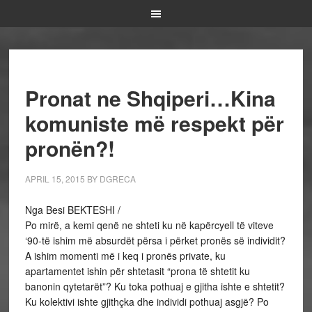
Pronat ne Shqiperi…Kina
komuniste më respekt për
pronën?!
APRIL 15, 2015
BY
DGRECA
Nga Besi BEKTESHI /
Po mirë, a kemi qenë ne shteti ku në kapërcyell të viteve
‘90-të ishim më absurdët përsa i përket pronës së individit?
A ishim momenti më i keq i pronës private, ku
apartamentet ishin për shtetasit “prona të shtetit ku
banonin qytetarët”? Ku toka pothuaj e gjitha ishte e shtetit?
Ku kolektivi ishte gjithçka dhe individi pothuaj asgjë? Po