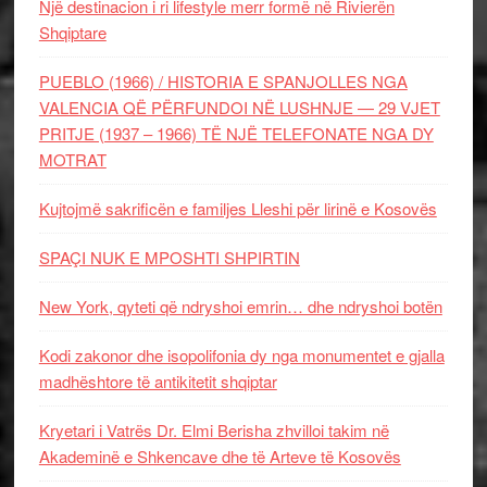
Një destinacion i ri lifestyle merr formë në Rivierën
Shqiptare
PUEBLO (1966) / HISTORIA E SPANJOLLES NGA
VALENCIA QË PËRFUNDOI NË LUSHNJE — 29 VJET
PRITJE (1937 – 1966) TË NJË TELEFONATE NGA DY
MOTRAT
Kujtojmë sakrificën e familjes Lleshi për lirinë e Kosovës
SPAÇI NUK E MPOSHTI SHPIRTIN
New York, qyteti që ndryshoi emrin… dhe ndryshoi botën
Kodi zakonor dhe isopolifonia dy nga monumentet e gjalla
madhështore të antikitetit shqiptar
Kryetari i Vatrës Dr. Elmi Berisha zhvilloi takim në
Akademinë e Shkencave dhe të Arteve të Kosovës