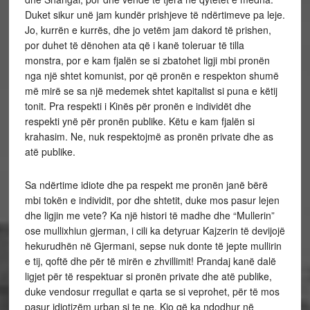
Duket sikur unë jam kundër prishjeve të ndërtimeve pa leje.
Jo, kurrën e kurrës, dhe jo vetëm jam dakord të prishen,
por duhet të dënohen ata që i kanë toleruar të tilla
monstra, por e kam fjalën se si zbatohet ligji mbi pronën
nga një shtet komunist, por që pronën e respekton shumë
më mirë se sa një medemek shtet kapitalist si puna e këtij
tonit. Pra respekti i Kinës për pronën e individët dhe
respekti ynë për pronën publike. Këtu e kam fjalën si
krahasim. Ne, nuk respektojmë as pronën private dhe as
atë publike.
Sa ndërtime idiote dhe pa respekt me pronën janë bërë
mbi tokën e individit, por dhe shtetit, duke mos pasur lejen
dhe ligjin me vete? Ka një histori të madhe dhe “Mullerin”
ose mullixhiun gjerman, i cili ka detyruar Kajzerin të devijojë
hekurudhën në Gjermani, sepse nuk donte të jepte mullirin
e tij, qoftë dhe për të mirën e zhvillimit! Prandaj kanë dalë
ligjet për të respektuar si pronën private dhe atë publike,
duke vendosur rregullat e qarta se si veprohet, për të mos
pasur idiotizëm urban si te ne. Kjo që ka ndodhur në