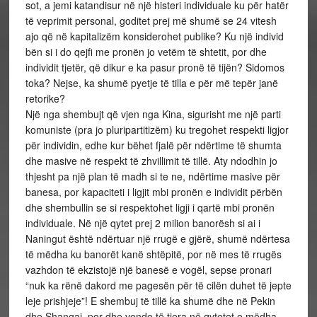
sot, a jemi katandisur në një histeri individuale ku për hatër
të veprimit personal, goditet prej më shumë se 24 vitesh
ajo që në kapitalizëm konsiderohet publike? Ku një individ
bën si i do qejfi me pronën jo vetëm të shtetit, por dhe
individit tjetër, që dikur e ka pasur pronë të tijën? Sidomos
toka? Nejse, ka shumë pyetje të tilla e për më tepër janë
retorike?
Një nga shembujt që vjen nga Kina, sigurisht me një parti
komuniste (pra jo pluripartitizëm) ku tregohet respekti ligjor
për individin, edhe kur bëhet fjalë për ndërtime të shumta
dhe masive në respekt të zhvillimit të tillë. Aty ndodhin jo
thjesht pa një plan të madh si te ne, ndërtime masive për
banesa, por kapaciteti i ligjit mbi pronën e individit përbën
dhe shembullin se si respektohet ligji i qartë mbi pronën
individuale. Në një qytet prej 2 milion banorësh si ai i
Naningut është ndërtuar një rrugë e gjërë, shumë ndërtesa
të mëdha ku banorët kanë shtëpitë, por në mes të rrugës
vazhdon të ekzistojë një banesë e vogël, sepse pronari
“nuk ka rënë dakord me pagesën për të cilën duhet të jepte
leje prishjeje”! E shembuj të tillë ka shumë dhe në Pekin
dhe Shangai, por dhe vende të tjera në qytetet e mëdha.