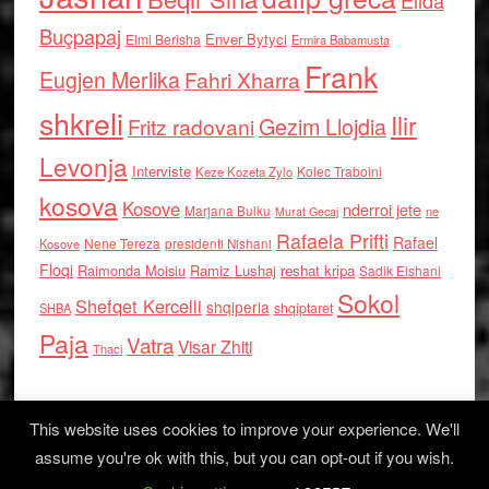
Elida
Buçpapaj
Enver Bytyci
Elmi Berisha
Ermira Babamusta
Frank
Eugjen Merlika
Fahri Xharra
shkreli
Ilir
Gezim Llojdia
Fritz radovani
Levonja
Interviste
Kolec Traboini
Keze Kozeta Zylo
kosova
Kosove
nderroi jete
Marjana Bulku
ne
Murat Gecaj
Rafaela Prifti
Rafael
Nene Tereza
Kosove
presidenti Nishani
Floqi
Raimonda Moisiu
Ramiz Lushaj
reshat kripa
Sadik Elshani
Sokol
Shefqet Kercelli
shqiperia
shqiptaret
SHBA
Paja
Vatra
Visar Zhiti
Thaci
This website uses cookies to improve your experience. We'll
assume you're ok with this, but you can opt-out if you wish.