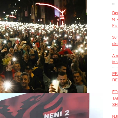
Dom
të 
Fis
36 
eko
A n
fsh
PR
RE
FO
TA
SH
NJ