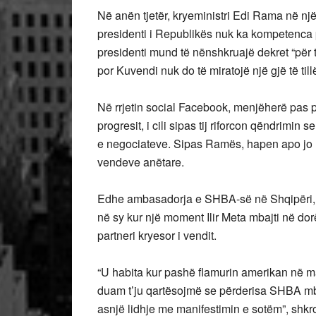
Në anën tjetër, kryeministri Edi Rama në një
presidenti i Republikës nuk ka kompetenca për
presidenti mund të nënshkruajë dekret “për t
por Kuvendi nuk do të miratojë një gjë të till
Në rrjetin social Facebook, menjëherë pas p
progresit, i cili sipas tij riforcon qëndrimi
e negociateve. Sipas Ramës, hapen apo jo ne
vendeve anëtare.
Edhe ambasadorja e SHBA-së në Shqipëri, Yu
në sy kur një moment Ilir Meta mbajti në d
partneri kryesor i vendit.
“U habita kur pashë flamurin amerikan në m
duam t’ju qartësojmë se përderisa SHBA mb
asnjë lidhje me manifestimin e sotëm”, shkro