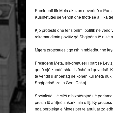
Presidenti Ilir Meta akuzon qeverinë e Parti
Kushtetutës së vendit dhe thotë se ai i ka tej
Kjo protestë dhe tensionimi politik në vend
rekomandimin pozitiv që Shqipëria të nisë 
Mijëra protestuesit që ishin mbledhur në kry
Presidenti Meta, ish-drejtuesi i partisë Lëvi
qenë një kundërshtar i zëshëm i qeverisë. Ky 
të vendit u shpërfaq në kohën kur Meta nuk 
Shqipërisë, zotin Gent Cakaj.
Socialistët, të cilët mbizotërojnë në parlam
presin të arrijnë shkarkimin e tij. Ky proces
nga përpjekja e Metës për të anuluar zgjedhje