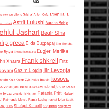
TAGS
arben llalla
alfons Grishaj
Anton Cefa
no kolonjari
Astrit Lulushi
Aurenc Bebja
an Bushati
ehlul Jashari
Beqir Sina
alip greca
Elida Buçpapaj
Elmi Berisha
Eugjen Merlika
er Bytyci
Ermira Babamusta
Frank shkreli
hri Xharra
Fritz
Ilir Levonja
Gezim Llojdia
dovani
kosova
rviste
Kolec Traboini
Keze Kozeta Zylo
sove
nderroi jete
Marjana Bulku
ne Kosove
Murat Gecaj
Rafaela Prifti
Rafael
e Tereza
presidenti Nishani
qi
Raimonda Moisiu
Ramiz Lushaj
reshat kripa
Sadik
Shefqet Kercelli
shqiperia
hani
shqiptaret
SHBA