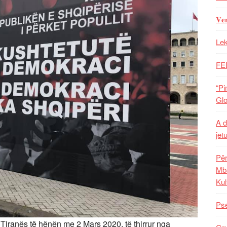
𝐕𝐞
Lek
FE
“Pi
Glo
A d
jet
Për
Mba
Kul
Pse
 Tiranës të hënën me 2 Mars 2020, të thirrur nga