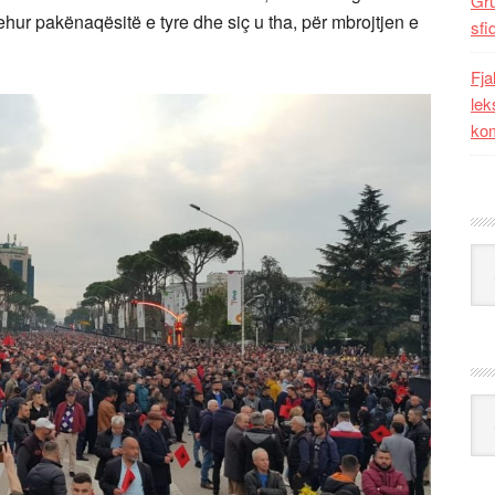
Gr
rehur pakënaqësitë e tyre dhe siç u tha, për mbrojtjen e
sfi
Fja
lek
kom
Kat
Ark