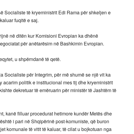
së Socialiste të kryeministrit Edi Rama për shkeljen e
kaluar fuqitë e saj.
 vijnë në ditën kur Komisioni Evropian ka dhënë
negociatat për anëtarësim në Bashkimin Evropian.
eqytet, u shpërndanë të qetë.
zja Socialiste për Integrim, për më shumë se një vit ka
acarim politik e institucional mes tij dhe kryeministrit
kishte dekretuar të emëruarin për ministër të Jashtëm të
ent, kanë filluar procedurat hetimore kundër Metës dhe
s është i pari në Shqipërinë post-komuniste, që buron
t komunale të vitit të kaluar, të cilat u bojkotuan nga