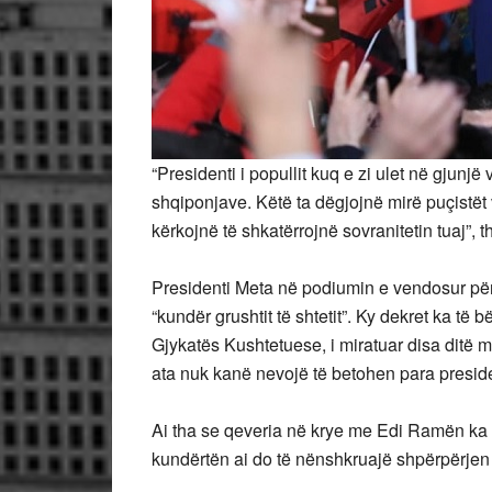
“Presidenti i popullit kuq e zi ulet në gjunjë 
shqiponjave. Këtë ta dëgjojnë mirë puçistë
kërkojnë të shkatërrojnë sovranitetin tuaj”, t
Presidenti Meta në podiumin e vendosur përb
“kundër grushtit të shtetit”. Ky dekret ka të 
Gjykatës Kushtetuese, i miratuar disa ditë 
ata nuk kanë nevojë të betohen para presiden
Ai tha se qeveria në krye me Edi Ramën ka af
kundërtën ai do të nënshkruajë shpërpërjen 