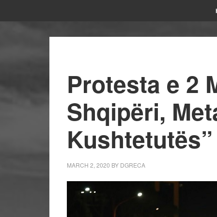
Protesta e 2 
Shqipëri, Met
Kushtetutës”
MARCH 2, 2020
BY
DGRECA