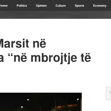
Home
Politics
Opinion
Culture
Sports
Economy
Marsit në
a “në mbrojtje të