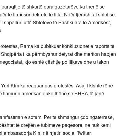
 paraqitje të shkurtë para gazetarëve ka thënë se
 të firmosur dekrete të tilla. Ndër tjerash, ai shtoi se
’i shpallur luftë Shteteve të Bashkuara të Amerikës”,
ë.
rotestës, Rama ka publikuar konkluzionet e raportit të
n se Shqipëria i ka përmbyshur detyrat dhe meriton hapjen
gociatat, kjo është çështje politikave dhe u takon
ri Kim ka reaguar pas protestës. Asaj i kishte rënë
orë flamurin amerikan duke thënë se SHBA-të janë
anifestimin e sotëm. Për të shmangur çdo ngatërresë,
ështet të drejtën e tubimeve paqësore, ne nuk kemi
i ambasadorja Kim në rrjetin social Twitter.