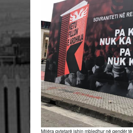
Mijëra qytetarë ishin mbledhur në qendër të