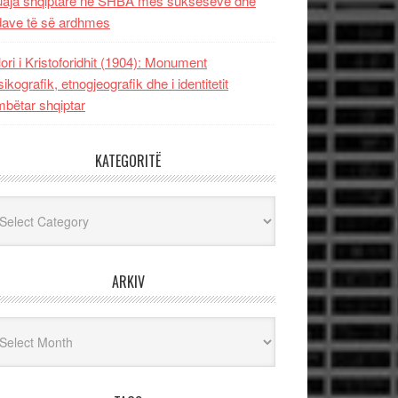
uaja shqiptare në SHBA mes sukseseve dhe
dave të së ardhmes
lori i Kristoforidhit (1904): Monument
sikografik, etnogjeografik dhe i identitetit
bëtar shqiptar
KATEGORITË
egoritë
ARKIV
iv