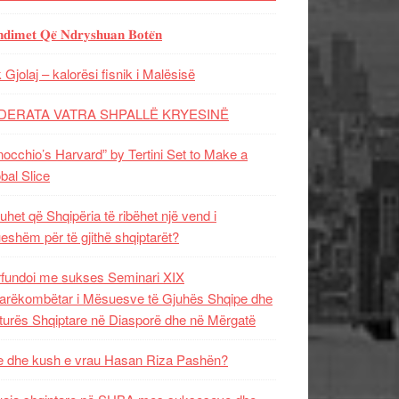
𝐝𝐢𝐦𝐞𝐭 𝐐𝐞̈ 𝐍𝐝𝐫𝐲𝐬𝐡𝐮𝐚𝐧 𝐁𝐨𝐭𝐞̈𝐧
 Gjolaj – kalorësi fisnik i Malësisë
DERATA VATRA SHPALLË KRYESINË
nocchio’s Harvard” by Tertini Set to Make a
bal Slice
uhet që Shqipëria të ribëhet një vend i
ueshëm për të gjithë shqiptarët?
fundoi me sukses Seminari XIX
rëkombëtar i Mësuesve të Gjuhës Shqipe dhe
turës Shqiptare në Diasporë dhe në Mërgatë
 dhe kush e vrau Hasan Riza Pashën?