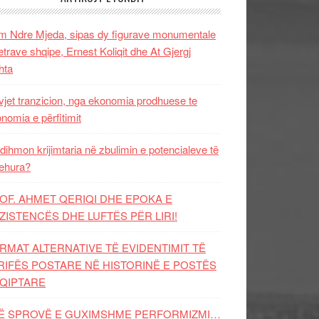
 Ndre Mjeda, sipas dy figurave monumentale
letrave shqipe, Ernest Koliqit dhe At Gjergj
hta
vjet tranzicion, nga ekonomia prodhuese te
nomia e përfitimit
dihmon krijimtaria në zbulimin e potencialeve të
ehura?
OF. AHMET QERIQI DHE EPOKA E
ZISTENCЁS DHE LUFTЁS PЁR LIRI!
RMAT ALTERNATIVE TË EVIDENTIMIT TË
RIFËS POSTARE NË HISTORINË E POSTËS
QIPTARE
Ë SPROVË E GUXIMSHME PERFORMIZMI…