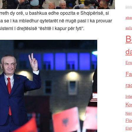
 rreth dy orë, u bashkua edhe opozita e Shqipërisë, si
alba
tha se i ka mbledhur qytetarët në rrugë pasi i ka provuar
sistemi i drejtësisë “është i kapur për fyti”.
asll
B
d
Env
Fa
ra
Inte
Ko
Nen
Flo
Els