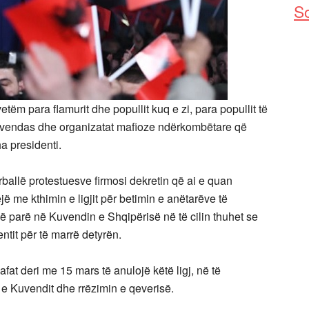
So
vetëm para flamurit dhe popullit kuq e zi, para popullit të
t vendas dhe organizatat mafioze ndërkombëtare që
ha presidenti.
allë protestuesve firmosi dekretin që ai e quan
bëjë me kthimin e ligjit për betimin e anëtarëve të
më parë në Kuvendin e Shqipërisë në të cilin thuhet se
tit për të marrë detyrën.
at deri me 15 mars të anulojë këtë ligj, në të
e Kuvendit dhe rrëzimin e qeverisë.