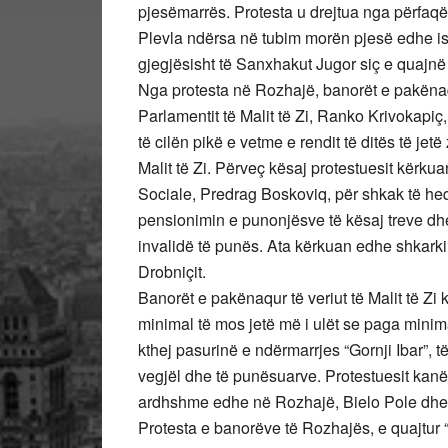
pjesëmarrës. Protesta u drejtua nga përfaq
Plevla ndërsa në tubim morën pjesë edhe ish 
gjegjësisht të Sanxhakut Jugor siç e quajnë
Nga protesta në Rozhajë, banorët e pakënaq
Parlamentit të Malit të Zi, Ranko Krivokapiç,
të cilën pikë e vetme e rendit të ditës të je
Malit të Zi. Përveç kësaj protestuesit kërk
Sociale, Predrag Boskoviq, për shkak të he
pensionimin e punonjësve të kësaj treve d
invalidë të punës. Ata kërkuan edhe shkarkim
Drobniçit.
Banorët e pakënaqur të veriut të Malit të Z
minimal të mos jetë më i ulët se paga minim
kthej pasurinë e ndërmarrjes “Gornji Ibar”,
vegjël dhe të punësuarve. Protestuesit kan
ardhshme edhe në Rozhajë, Bielo Pole dhe
Protesta e banorëve të Rozhajës, e quajtur