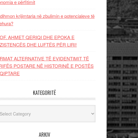
nomia e përfitimit
dihmon krijimtaria në zbulimin e potencialeve të
ehura?
OF. AHMET QERIQI DHE EPOKA E
ZISTENCЁS DHE LUFTЁS PЁR LIRI!
RMAT ALTERNATIVE TË EVIDENTIMIT TË
RIFËS POSTARE NË HISTORINË E POSTËS
QIPTARE
KATEGORITË
egoritë
ARKIV