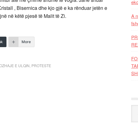
eko
ristall , Bisernica dhe kjo gjë e ka rënduar jetën e
ë në këtë pjesë të Malit të Zi.
A n
fsh
PR
nk
More
RE
FO
TA
OZHAJE E ULQIN
,
PROTESTE
SH
Kat