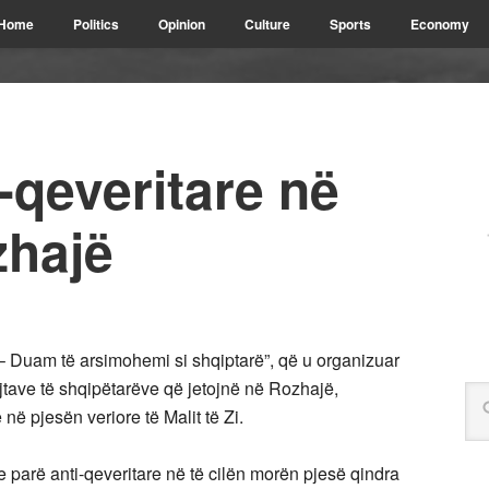
Home
Politics
Opinion
Culture
Sports
Economy
i-qeveritare në
zhajë
– Duam të arsimohemi si shqiptarë”, që u organizuar
ejtave të shqipëtarëve që jetojnë në Rozhajë,
në pjesën veriore të Malit të Zi.
 parë anti-qeveritare në të cilën morën pjesë qindra