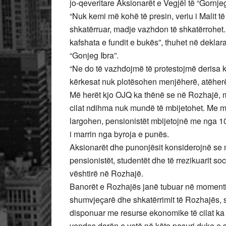
jo-qeveritare Aksionarët e Vegjël të “Gornjeg
“Nuk kemi më kohë të presin, veriu i Malit të 
shkatërruar, madje vazhdon të shkatërrohet.
kafshata e fundit e bukës”, thuhet në dekla
“Gonjeg Ibra”.
“Ne do të vazhdojmë të protestojmë derisa 
kërkesat nuk plotësohen menjëherë, atëherë 
Më herët kjo OJQ ka thënë se në Rozhajë, m
cilat ndihma nuk mundë të mbijetohet. Me mij
largohen, pensionistët mbijetojnë me nga 10
i marrin nga byroja e punës.
Aksionarët dhe punonjësit konsiderojnë se 
pensionistët, studentët dhe të rrezikuarit so
vështirë në Rozhajë.
Banorët e Rozhajës janë tubuar në momentin 
shumvjeçarë dhe shkatërrimit të Rozhajës, si
disponuar me resurse ekonomike të cilat ka di
vendos dorën e vetë në këto pasuri duke e 