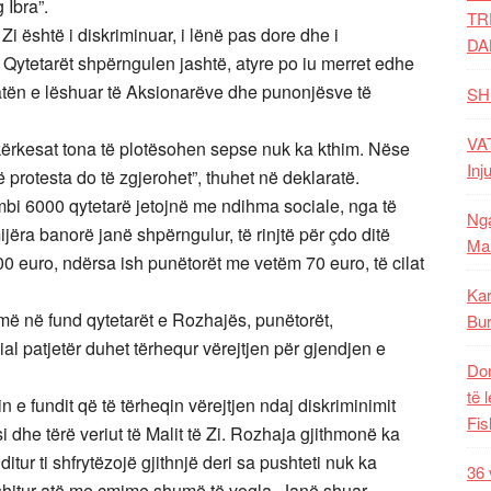
 Ibra”.
TR
Zi është i diskriminuar, i lënë pas dore dhe i
DA
 Qytetarët shpërngulen jashtë, atyre po iu merret edhe
ratën e lëshuar të Aksionarëve dhe punonjësve të
SH
VAT
kërkesat tona të plotësohen sepse nuk ka kthim. Nëse
Inj
protesta do të zgjerohet”, thuhet në deklaratë.
bi 6000 qytetarë jetojnë me ndihma sociale, nga të
Nga
ëra banorë janë shpërngulur, të rinjtë për çdo ditë
Mal
0 euro, ndërsa ish punëtorët me vetëm 70 euro, të cilat
Kar
më në fund qytetarët e Rozhajës, punëtorët,
Bur
cial patjetër duhet tërhequr vërejtjen për gjendjen e
Dom
të 
e fundit që të tërheqin vërejtjen ndaj diskriminimit
Fis
 dhe tërë veriut të Malit të Zi. Rozhaja gjithmonë ka
tur ti shfrytëzojë gjithnjë deri sa pushteti nuk ka
36 
shitur atë me çmime shumë të vogla. Janë shuar