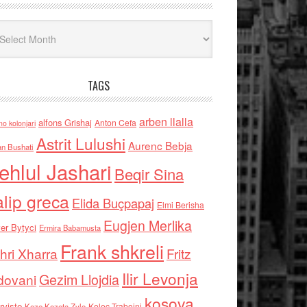
iv
TAGS
arben llalla
alfons Grishaj
Anton Cefa
no kolonjari
Astrit Lulushi
Aurenc Bebja
an Bushati
ehlul Jashari
Beqir Sina
alip greca
Elida Buçpapaj
Elmi Berisha
Eugjen Merlika
er Bytyci
Ermira Babamusta
Frank shkreli
hri Xharra
Fritz
Ilir Levonja
Gezim Llojdia
dovani
kosova
rviste
Kolec Traboini
Keze Kozeta Zylo