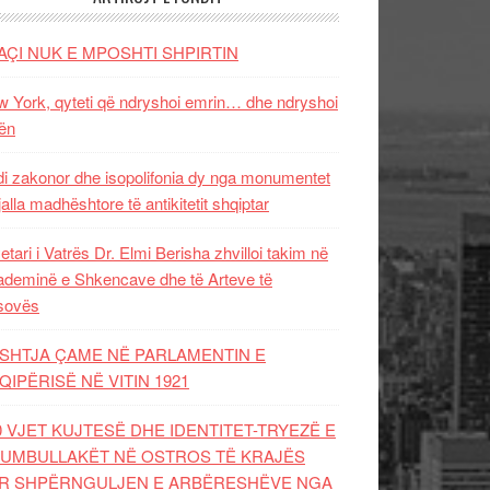
AÇI NUK E MPOSHTI SHPIRTIN
 York, qyteti që ndryshoi emrin… dhe ndryshoi
ën
i zakonor dhe isopolifonia dy nga monumentet
jalla madhështore të antikitetit shqiptar
etari i Vatrës Dr. Elmi Berisha zhvilloi takim në
deminë e Shkencave dhe të Arteve të
sovës
SHTJA ÇAME NË PARLAMENTIN E
QIPËRISË NË VITIN 1921
0 VJET KUJTESË DHE IDENTITET-TRYEZË E
UMBULLAKËT NË OSTROS TË KRAJËS
R SHPËRNGULJEN E ARBËRESHËVE NGA