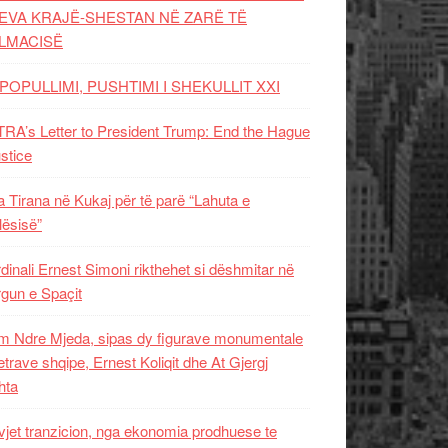
EVA KRAJË-SHESTAN NË ZARË TË
LMACISË
POPULLIMI, PUSHTIMI I SHEKULLIT XXI
RA’s Letter to President Trump: End the Hague
ustice
 Tirana në Kukaj për të parë “Lahuta e
ësisë”
dinali Ernest Simoni rikthehet si dëshmitar në
gun e Spaçit
 Ndre Mjeda, sipas dy figurave monumentale
letrave shqipe, Ernest Koliqit dhe At Gjergj
hta
vjet tranzicion, nga ekonomia prodhuese te