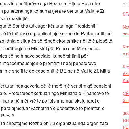
ësues të punëtorëve nga Rozhaja, Bijelo Pola dhe
punëtorët nga komunat tjera të veriut të Malit të Zi,
SP
 sanxhaklinjtë.
ur të Sanxhakut Jugor kërkuan nga Presidenti i
New
 që të thërrasë urgjentisht një seancë të Parlamentit, në
bot
të zgjidhja e situatës së rëndë ekonomike në këtë pjesë të
Kod
uan dorëheqjen e Ministrit për Punë dhe Mirëqenies
e g
qjes së ndihmave sociale, kundërshtimit për
he mospërmbushjen e premtimit ndaj punëtorëve
Kry
in e shefit të delegacionit të BE-së në Mal të Zi, Mitja
Aka
Ko
i kërkuan nga qeveria që të merë një vendim që pensioni
ale. Protestuesit kërkuan nga Ministria e Financave të
ÇË
SH
 të marra në mënyrë të paligjshme nga aksionarët e
ë paralajmëruar vazhdimin e protestave të premten e
30
 Plevlë.
RR
 “Ta shpëtojmë Rozhajën”, u organizua nga organizata
PË