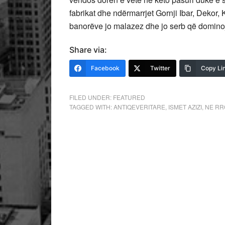
fabrikat dhe ndërmarrjet Gornji Ibar, Dekor, K
banorëve jo malazez dhe jo serb që dominojn
Share via:
Facebook
Twitter
Copy Li
FILED UNDER:
FEATURED
TAGGED WITH:
ANTIQEVERITARE
,
ISMET AZIZI
,
NE RR