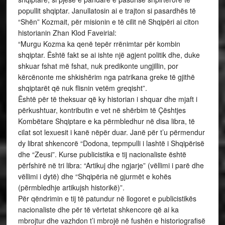
popullit shqiptar. Janullatosin ai e trajton si pasardhës të
“Shën” Kozmait, për misionin e të cilit në Shqipëri ai citon
historianin Zhan Klod Faveirial:
“Murgu Kozma ka qenë tepër rrënimtar për kombin
shqiptar. Është fakt se ai ishte një agjent politik dhe, duke
shkuar fshat më fshat, nuk predikonte ungjillin, por
kërcënonte me shkishërim nga patrikana greke të gjithë
shqiptarët që nuk flisnin vetëm greqisht”.
Është për të theksuar që ky historian i shquar dhe mjaft i
përkushtuar, kontributin e vet në shërbim të Çështjes
Kombëtare Shqiptare e ka përmbledhur në disa libra, të
cilat sot lexuesit i kanë nëpër duar. Janë për t’u përmendur
dy librat shkencorë “Dodona, tepmpulli i lashtë i Shqipërisë
dhe “Zeusi”. Kurse publicistika e tij nacionaliste është
përfshirë në tri libra: “Artikuj dhe ngjarje” (vëllimi i parë dhe
vëllimi i dytë) dhe “Shqipëria në gjurmët e kohës
(përmbledhje artikujsh historikë)”.
Për qëndrimin e tij të patundur në llogoret e publicistikës
nacionaliste dhe për të vërtetat shkencore që ai ka
mbrojtur dhe vazhdon t’i mbrojë në fushën e historiografisë