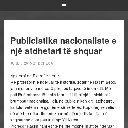
Publicistika nacionaliste e
një atdhetari të shquar
JUNE 5, 2015
BY
DGRECA
Nga prof.dr. Eshref Ymeri*/
Me profesorin e nderuar të historisë, zotërinë Rasim Bebo,
jam njohur vite më parë përmes faqeve të internetit. Më
pati lënë mbresa të thella formimi i tij, si një intelektual i
brumosur nacionalist, i cili, në publicistikën e tij atdhetare,
ka folur vetëm me gjuhën e së vërtetës. Kuptohej vetvetiu
që ai ishte rritur dhe edukuar në një mjedis familjar që
shqiptarinë e ka pasur si një Yll Karvani.
Profesor Rasimi tani është në një moshë mjaft të nderuar.