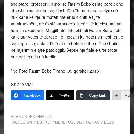
shqiptare, profesori i historisë Rasim Bebo është bërë edhe
objekt sulmesh dhe shpifjesh të ulëta nga ana e atyre që
nuk kanë këllqe të maten me erudicionin e tij të
admirueshëm, që është karakteristik për një intelektual me
formim akademik. Megjithatë, intelektuali Rasim Bebo nuk i
ka lejuar vetes të zbresë në moçalin ku notojnë mjeshtërit e
shpifografisë, duke i lënë ata të bëhen edhe më të shpifur
në mjerimin e tyre patologjik. Sepse një fjalë e urtë thotë:
nuk ngjit qimja në kadife.
*Ne Foto Rasim Bebo Tiranë, 05 qershor 2015
Share via:
Facebook
Twitter
Copy Link
More
FILED UNDER:
ANALIZA
TAGGED WITH:
ESHREF YMERI
,
PUBLICISTIKA
,
RASIM BEBO