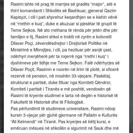
Rasimi ishte në prag të marrjes së gradës “major”, atë e
thirri komandanti i Shkollës së Bashkuar, gjeneral Qazim
Kapisyzi, i cili i pati shprehur keqardhjen se e kishin vënë
në “rrethin e kuq”, duke e akuzuar si pjesëtar të grupit të
Teme Sejkos. Në ato rrethana të rënda për jetën dhe për
familjen e tij, Rasimi shkoi e trokiti në zyrën e kolonelit
Dilaver Poçi, zëvendësdrejtor i Drejtorisë Politike në
Ministrinë e Mbrojtjes, i cili, pa hezituar për asnjë çast,
ndërhyri menjëherë për ta nxjerrë nga “rrethi i kuq” i
dyshimeve për lidhje me Teme Sejkon. Falë ndërhyrjes së
Dilaver Poçit, Rasimin e nxorën në lirim të plotë, si oficerë
rezervë në pension, në moshën 33-vjeçare. Paskëtaj,
strukturat e partisë, duke filluar nga Komiteti Qëndror,
Komiteti i partisë i Tiranës e më poshtë, vendosën që
Rasimi të kryente studimet e larta në degën e historisë të
Fakultetit të Historisë dhe të Filologjisë.
Pas përfundimit të studimeve universitare, Rasimi ndoqi
kursin 3-vjeçar për gjuhë gjermane në Pallatin e Kulturës
“Ali Kelmendi” në Tiranë. Pas kryerjes së këtij kursi, e
emëruan mësues në shkollën e sigurimit në Sauk dhe më