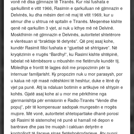
vonë në disa gjimnaze të Tiranës. Kur nisi fushata e
qarkullimit e vitit 1966, Rasimin e qarkulluan në gjimnazin e
Delvinës, ku dha mësim deri në maj të vitit 1969, kur u
sëmur dhe u shtrua në spitalin e Tiranës. Meqenëse kishte
qenë në qarkullim 3 vjet, ai nuk u kthye më në Delvinë.
Moskthimin në gjimnazin e Delvinës, autoritetet shtetërore
e vlerësuan si “braktisje të detyrës”. Që prej asaj kohe,
kundër Rasimit filloi fushata e “gjuetisë së shtrigave”. Në
kryqëzimin e rrugës “Bardhyl”, ku Rasimi kishte shtëpinë,
tabelat në këmbësore u mbushën me fletërrufe kundër tij.
Mbledhja e frontit të lagjes doli me propozimin për ta
internuar familjarisht. Ky propozim nuk u mor parasysh, por
u kalua në një masë ndëshkimi të heshtur, duke e lënë dy
vjet pa punë. Atij ia ndaluan botimin e artikujve në shtypin e
kohës. Gjatë asaj kohe ai u mor me përkthime nga
gjermanishtja për emisionin e Radio-Tiranës “Vende dhe
popuj”, për të kompensuar sadopak mungesën e rrogës
mujore. Më vonë, autoritetet shtetopartiake dhanë porosi
që Rasimi të sistemohej në punë si hamall në depon e
barërave dhe pas tre muajsh i caktuan detyrën e
kontrollorit të ilaçeve sipas fletëshpërndarjeve. Aty punoi