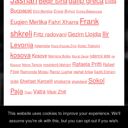
dalip greca
Beqir Sina
Elida
Buçpapaj
Enver Bytyci
Elmi Berisha
Ermira Babamusta
Frank
Eugjen Merlika
Fahri Xharra
shkreli
Ilir
Gezim Llojdia
Fritz radovani
Levonja
Interviste
Kolec Traboini
Keze Kozeta Zylo
kosova
Kosove
nderroi jete
Marjana Bulku
ne
Murat Gecaj
Rafaela Prifti
Rafael
Nene Tereza
Kosove
presidenti Nishani
Floqi
Raimonda Moisiu
Ramiz Lushaj
reshat kripa
Sadik Elshani
Sokol
Shefqet Kercelli
shqiperia
shqiptaret
SHBA
Paja
Vatra
Visar Zhiti
Thaci
This website uses cookies to improve your experience. We'll
assume you're ok with this, but you can opt-out if you wish.