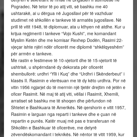
Pogradec. Në tetor të po atij viti, së bashku me 40
ushtarakë, ai u dërgua në Jugosllavi për të vazhduar
studimet në shkollën e tankeve të armatës jugosllave. Në
prill të vitit 1948, të diplomuar, ata u kthyen në atdhe. Kur u
krijua regjimenti i tankeve “Vojo Kushi”, me komandant
Myslim Ketën dhe me komisar Rexhep Dodën, Rasimi 22-
vjeçar ishte njëri ndër oficerët me diplomë “shkëlqyeshëm”
për armën e tankeve.
Me rastin e festimeve të 10-vjetorit dhe të 15-vjetorit të
ushtrisë, u shpërndanë dy dekorata për oficerët
shembullorë: urdhri “Ylli i Kuq” dhe “Urdhri i Skënderbeut” i
klasës II. Rasimin e vlerësuan me të dy këto urdhra. Por në
vitin 1956 ngjarjet do të merrnin një tjetër drejtim në jetën e
oficer Rasimit. Në maj të atij viti, vëllai i Rasimit, Xhemili,
arratiset së bashku me të shoqen dhe përfundon në
Shtetet e Bashkuara të Amerikës. Në qershorin e vitit 1957,
Rasimin e larguan nga reparti i tankeve dhe e çuan në
repartin e punës. Katër muaj më pas e transferuan në
Shkollën e Bashkuar të oficerëve, me detyrë
zëvendëskomandant i teknikës. Në nëntor të vitit 1959, kur