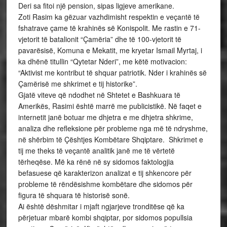
Deri sa fitoi një pension, sipas ligjeve amerikane.
Zoti Rasim ka gëzuar vazhdimisht respektin e veçantë të
fshatrave çame të krahinës së Konispolit. Me rastin e 71-
vjetorit të batalionit “Çamëria” dhe të 100-vjetorit të
pavarësisë, Komuna e Mekatit, me kryetar Ismail Myrtaj, i
ka dhënë titullin “Qytetar Nderi”, me këtë motivacion:
“Aktivist me kontribut të shquar patriotik. Nder i krahinës së
Çamërisë me shkrimet e tij historike”.
Gjatë viteve që ndodhet në Shtetet e Bashkuara të
Amerikës, Rasimi është marrë me publicistikë. Në faqet e
internetit janë botuar me dhjetra e me dhjetra shkrime,
analiza dhe refleksione për probleme nga më të ndryshme,
në shërbim të Çështjes Kombëtare Shqiptare. Shkrimet e
tij me theks të veçantë analitik janë me të vërtetë
tërheqëse. Më ka rënë në sy sidomos faktologjia
befasuese që karakterizon analizat e tij shkencore për
probleme të rëndësishme kombëtare dhe sidomos për
figura të shquara të historisë sonë.
Ai është dëshmitar i mjaft ngjarjeve tronditëse që ka
përjetuar mbarë kombi shqiptar, por sidomos popullsia