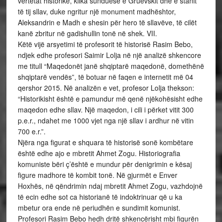
vërtetat historike, klika sunduese e Gruevskit dhe e stanit
të tij sllav, duke ngritur një monument madhështor,
Aleksandrin e Madh e shesin për hero të sllavëve, të cilët
kanë zbritur në gadishullin tonë në shek. VII.
Këtë vijë arsyetimi të profesorit të historisë Rasim Bebo,
ndjek edhe profesori Saimir Lolja në një analizë shkencore
me titull “Maqedonët janë shqiptarë maqedonë, domethënë
shqiptarë vendës”, të botuar në faqen e internetit më 04
qershor 2015. Në analizën e vet, profesor Lolja thekson:
“Historikisht është e pamundur më qenë njëkohësisht edhe
maqedon edhe sllav. Një maqedon, i cili i përket vitit 300
p.e.r., ndahet me 1000 vjet nga një sllav i ardhur në vitin
700 e.r.”.
Njëra nga figurat e shquara të historisë sonë kombëtare
është edhe ajo e mbretit Ahmet Zogu. Historiografia
komuniste bëri ç’është e mundur për denigrimin e kësaj
figure madhore të kombit tonë. Në gjurmët e Enver
Hoxhës, në qëndrimin ndaj mbretit Ahmet Zogu, vazhdojnë
të ecin edhe sot ca historianë të indoktrinuar që u ka
mbetur ora ende në periudhën e sundimit komunist.
Profesori Rasim Bebo hedh dritë shkencërisht mbi figurën