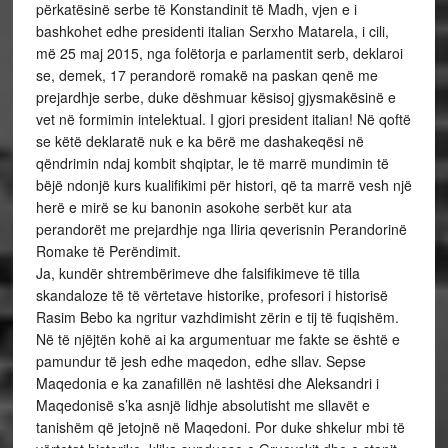
përkatësinë serbe të Konstandinit të Madh, vjen e i
bashkohet edhe presidenti italian Serxho Matarela, i cili,
më 25 maj 2015, nga folëtorja e parlamentit serb, deklaroi
se, demek, 17 perandorë romakë na paskan qenë me
prejardhje serbe, duke dëshmuar kësisoj gjysmakësinë e
vet në formimin intelektual. I gjori president italian! Në qoftë
se këtë deklaratë nuk e ka bërë me dashakeqësi në
qëndrimin ndaj kombit shqiptar, le të marrë mundimin të
bëjë ndonjë kurs kualifikimi për histori, që ta marrë vesh një
herë e mirë se ku banonin asokohe serbët kur ata
perandorët me prejardhje nga Iliria qeverisnin Perandorinë
Romake të Perëndimit.
Ja, kundër shtrembërimeve dhe falsifikimeve të tilla
skandaloze të të vërtetave historike, profesori i historisë
Rasim Bebo ka ngritur vazhdimisht zërin e tij të fuqishëm.
Në të njëjtën kohë ai ka argumentuar me fakte se është e
pamundur të jesh edhe maqedon, edhe sllav. Sepse
Maqedonia e ka zanafillën në lashtësi dhe Aleksandri i
Maqedonisë s’ka asnjë lidhje absolutisht me sllavët e
tanishëm që jetojnë në Maqedoni. Por duke shkelur mbi të