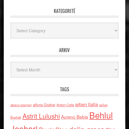
KATEGORITË
Kategoritë
ARKIV
Arkiv
TAGS
arben llalla
alfons Grishaj
Anton Cefa
asllan
albano kolonjari
Behlul
Astrit Lulushi
Aurenc Bebja
Bushati
Jashari