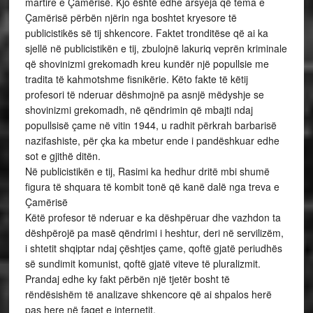
martire e Çamërisë. Kjo është edhe arsyeja që tema e
Çamërisë përbën njërin nga boshtet kryesore të
publicistikës së tij shkencore. Faktet tronditëse që ai ka
sjellë në publicistikën e tij, zbulojnë lakuriq veprën kriminale
që shovinizmi grekomadh kreu kundër një popullsie me
tradita të kahmotshme fisnikërie. Këto fakte të këtij
profesori të nderuar dëshmojnë pa asnjë mëdyshje se
shovinizmi grekomadh, në qëndrimin që mbajti ndaj
popullsisë çame në vitin 1944, u radhit përkrah barbarisë
nazifashiste, për çka ka mbetur ende i pandëshkuar edhe
sot e gjithë ditën.
Në publicistikën e tij, Rasimi ka hedhur dritë mbi shumë
figura të shquara të kombit tonë që kanë dalë nga treva e
Çamërisë
Këtë profesor të nderuar e ka dëshpëruar dhe vazhdon ta
dëshpërojë pa masë qëndrimi i heshtur, deri në servilizëm,
i shtetit shqiptar ndaj çështjes çame, qoftë gjatë periudhës
së sundimit komunist, qoftë gjatë viteve të pluralizmit.
Prandaj edhe ky fakt përbën një tjetër bosht të
rëndësishëm të analizave shkencore që ai shpalos herë
pas here në faqet e internetit.