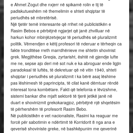
e Ahmet Zogut dhe nxjerr në spikamë rolin e tij të
padiskutueshëm në themelimin e shteti shqiptar të
periudhës së mbretërisë.
Një tjetër temë interesante që rrihet në publicistikën e
Rasim Bebos e përbëjnë ngjarjet që janë zhvilluar në
harkun kohor mbinjëzetvjeçar të periudhës së pluralizmit
politik. Vëmendjen e këtij profesori të nderuar e tërheqin ca
fakte tronditëse rreth marrdhënieve me shtetin shovinist
grek. Megjithëse Greqia, zyrtarisht, është në gjendje lufte
me ne, sepse ajo deri më sot nuk e ka abroguar ende ligjin
paradoksal të luftës, të dekretuar që në vitin 1940, shteti
shqiptar i periudhës së pluralizmit i ka bërë asaj lëshime
pas lëshimesh të paprincipta, të cilat kanë dëmtuar rëndë
interesat tona kombëtare. Fakti që telefonia e lëvizshme,
sistemi bankar dhe mjaft sektorë të tjerë jetikë janë në
duart e shovinizmit grekokaragjoz, përbëjnë një shqetësim
të përhershëm të profesorit Rasim Bebo.
Në publicistikën e vet nacionaliste, Rasimi ka reaguar me
forcë për sabotimin e ndërtimit të Korridorit 8 nga ana e
qeverisë shoviniste greke, në bashkëpunim me qeverinë