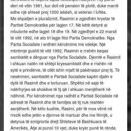
deri në vitin 1981, kur doli në pension të plotë, duke marrë
edhe një shtesë prej 1000 lekësh, si veteran i luftës.
Me shpalljen e pluralizmit, Rasimin e zgjodhën kryetar të
Partisë Demokratike për lagjen 17. Në këtë detyrë ai
mbulonte edhe lagjet 18 dhe 19. Në zgjedhjet e 22 marsit
të vitit 1992, në ato tri lagje fitoi Partia Demokratike. Nga
Partia Socialiste i erdhën kërcënime me vdekje. Një
mbrëmje gushti të vitit 1992, Rasimin e rrahën keqas
sambistët e dërguar nga Partia Socialiste. Djemtë e Rasimit
i shkuan natën në shtëpi kryesambistit dhe e rrahën në
sytë e prindërve, të cilët ishin mjaft të pakënaqur prej tij. Të
nesërmen, sambistët e Partisë Socialiste kapën djalin e
dytë të Rasimit dhe e torturuan. Shpëtoi në saje të
ndërhyrjes së shokëve të tij që i shkuan menjëherë në
ndihmë. Por kërcënimet nga radhët e Partisë Socialiste në
adresë të Rasimit dhe të familjes së tij nuk reshtën
asnjëherë. Në këto kushte, Rasimi, për të mos vënë në
rrezik edhe jetën e djemve të martuar dhe me fëmijë, u
detyrua të emigronte drejt Shteteve të Bashkuara të
Amerikës. Atje ai punoi 10 vjet, duke kryer punë të rënda.