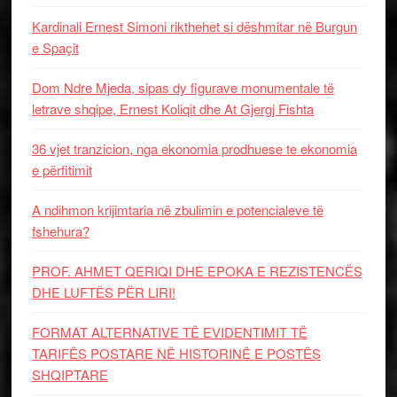
Kardinali Ernest Simoni rikthehet si dëshmitar në Burgun
e Spaçit
Dom Ndre Mjeda, sipas dy figurave monumentale të
letrave shqipe, Ernest Koliqit dhe At Gjergj Fishta
36 vjet tranzicion, nga ekonomia prodhuese te ekonomia
e përfitimit
A ndihmon krijimtaria në zbulimin e potencialeve të
fshehura?
PROF. AHMET QERIQI DHE EPOKA E REZISTENCЁS
DHE LUFTЁS PЁR LIRI!
FORMAT ALTERNATIVE TË EVIDENTIMIT TË
TARIFËS POSTARE NË HISTORINË E POSTËS
SHQIPTARE