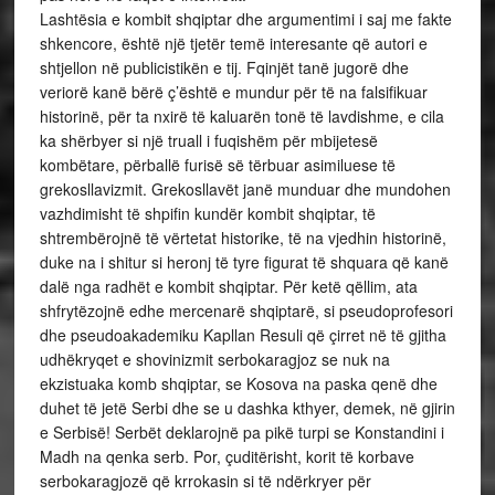
Lashtësia e kombit shqiptar dhe argumentimi i saj me fakte
shkencore, është një tjetër temë interesante që autori e
shtjellon në publicistikën e tij. Fqinjët tanë jugorë dhe
veriorë kanë bërë ç’është e mundur për të na falsifikuar
historinë, për ta nxirë të kaluarën tonë të lavdishme, e cila
ka shërbyer si një truall i fuqishëm për mbijetesë
kombëtare, përballë furisë së tërbuar asimiluese të
grekosllavizmit. Grekosllavët janë munduar dhe mundohen
vazhdimisht të shpifin kundër kombit shqiptar, të
shtrembërojnë të vërtetat historike, të na vjedhin historinë,
duke na i shitur si heronj të tyre figurat të shquara që kanë
dalë nga radhët e kombit shqiptar. Për ketë qëllim, ata
shfrytëzojnë edhe mercenarë shqiptarë, si pseudoprofesori
dhe pseudoakademiku Kapllan Resuli që çirret në të gjitha
udhëkryqet e shovinizmit serbokaragjoz se nuk na
ekzistuaka komb shqiptar, se Kosova na paska qenë dhe
duhet të jetë Serbi dhe se u dashka kthyer, demek, në gjirin
e Serbisë! Serbët deklarojnë pa pikë turpi se Konstandini i
Madh na qenka serb. Por, çuditërisht, korit të korbave
serbokaragjozë që krrokasin si të ndërkryer për