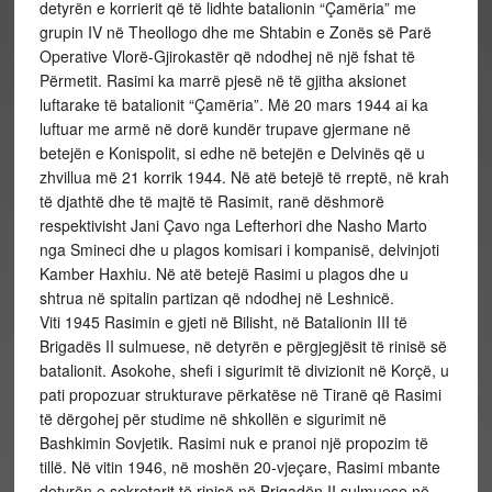
detyrën e korrierit që të lidhte batalionin “Çamëria” me
grupin IV në Theollogo dhe me Shtabin e Zonës së Parë
Operative Vlorë-Gjirokastër që ndodhej në një fshat të
Përmetit. Rasimi ka marrë pjesë në të gjitha aksionet
luftarake të batalionit “Çamëria”. Më 20 mars 1944 ai ka
luftuar me armë në dorë kundër trupave gjermane në
betejën e Konispolit, si edhe në betejën e Delvinës që u
zhvillua më 21 korrik 1944. Në atë betejë të rreptë, në krah
të djathtë dhe të majtë të Rasimit, ranë dëshmorë
respektivisht Jani Çavo nga Lefterhori dhe Nasho Marto
nga Smineci dhe u plagos komisari i kompanisë, delvinjoti
Kamber Haxhiu. Në atë betejë Rasimi u plagos dhe u
shtrua në spitalin partizan që ndodhej në Leshnicë.
Viti 1945 Rasimin e gjeti në Bilisht, në Batalionin III të
Brigadës II sulmuese, në detyrën e përgjegjësit të rinisë së
batalionit. Asokohe, shefi i sigurimit të divizionit në Korçë, u
pati propozuar strukturave përkatëse në Tiranë që Rasimi
të dërgohej për studime në shkollën e sigurimit në
Bashkimin Sovjetik. Rasimi nuk e pranoi një propozim të
tillë. Në vitin 1946, në moshën 20-vjeçare, Rasimi mbante
detyrën e sekretarit të rinisë në Brigadën II sulmuese në