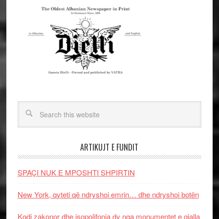
ARTIKUJT E FUNDIT
SPAÇI NUK E MPOSHTI SHPIRTIN
New York, qyteti që ndryshoi emrin… dhe ndryshoi botën
Kodi zakonor dhe isopolifonia dy nga monumentet e gjalla