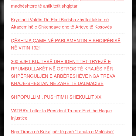
madhështore të antikitetit shqiptar
Kryetari i Vatrës Dr. Elmi Berisha zhvilloi takim në
Akademinë e Shkencave dhe të Arteve të Kosovës
ÇËSHTJA ÇAME NË PARLAMENTIN E SHQIPËRISË
NË VITIN 1921
300 VJET KUJTESË DHE IDENTITET-TRYEZË E
RRUMBULLAKËT NË OSTROS TË KRAJËS PËR
SHPËRNGULJEN E ARBËRESHËVE NGA TREVA
KRAJË-SHESTAN NË ZARË TË DALMACISË
SHPOPULLIMI, PUSHTIMI I SHEKULLIT XXI
VATRA’s Letter to President Trump: End the Hague
Injustice
Nga Tirana në Kukaj për të parë “Lahuta e Malësisë”