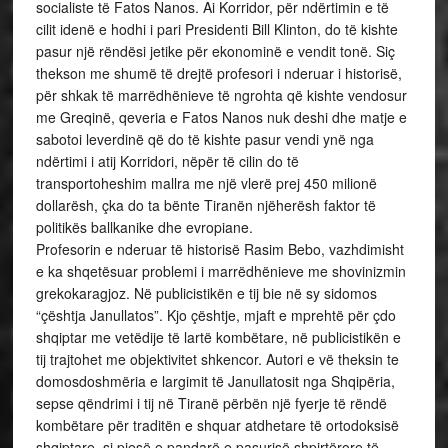
socialiste të Fatos Nanos. Ai Korridor, për ndërtimin e të
cilit idenë e hodhi i pari Presidenti Bill Klinton, do të kishte
pasur një rëndësi jetike për ekonominë e vendit tonë. Siç
thekson me shumë të drejtë profesori i nderuar i historisë,
për shkak të marrëdhënieve të ngrohta që kishte vendosur
me Greqinë, qeveria e Fatos Nanos nuk deshi dhe matje e
sabotoi leverdinë që do të kishte pasur vendi ynë nga
ndërtimi i atij Korridori, nëpër të cilin do të
transportoheshim mallra me një vlerë prej 450 milionë
dollarësh, çka do ta bënte Tiranën njëherësh faktor të
politikës ballkanike dhe evropiane.
Profesorin e nderuar të historisë Rasim Bebo, vazhdimisht
e ka shqetësuar problemi i marrëdhënieve me shovinizmin
grekokaragjoz. Në publicistikën e tij bie në sy sidomos
“çështja Janullatos”. Kjo çështje, mjaft e mprehtë për çdo
shqiptar me vetëdije të lartë kombëtare, në publicistikën e
tij trajtohet me objektivitet shkencor. Autori e vë theksin te
domosdoshmëria e largimit të Janullatosit nga Shqipëria,
sepse qëndrimi i tij në Tiranë përbën një fyerje të rëndë
kombëtare për traditën e shquar atdhetare të ortodoksisë
shqiptare, si pjesë e pandarë e pasurisë shpirtërore të