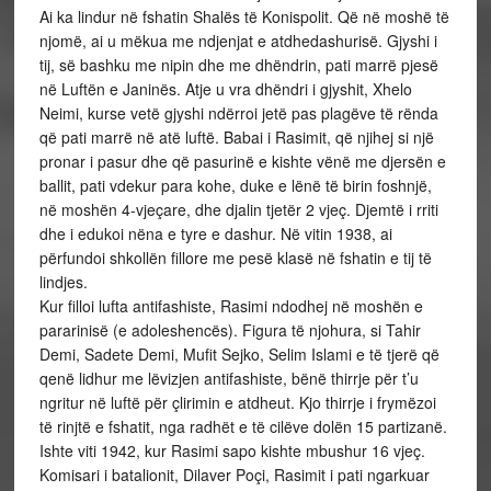
Ai ka lindur në fshatin Shalës të Konispolit. Që në moshë të
njomë, ai u mëkua me ndjenjat e atdhedashurisë. Gjyshi i
tij, së bashku me nipin dhe me dhëndrin, pati marrë pjesë
në Luftën e Janinës. Atje u vra dhëndri i gjyshit, Xhelo
Neimi, kurse vetë gjyshi ndërroi jetë pas plagëve të rënda
që pati marrë në atë luftë. Babai i Rasimit, që njihej si një
pronar i pasur dhe që pasurinë e kishte vënë me djersën e
ballit, pati vdekur para kohe, duke e lënë të birin foshnjë,
në moshën 4-vjeçare, dhe djalin tjetër 2 vjeç. Djemtë i rriti
dhe i edukoi nëna e tyre e dashur. Në vitin 1938, ai
përfundoi shkollën fillore me pesë klasë në fshatin e tij të
lindjes.
Kur filloi lufta antifashiste, Rasimi ndodhej në moshën e
pararinisë (e adoleshencës). Figura të njohura, si Tahir
Demi, Sadete Demi, Mufit Sejko, Selim Islami e të tjerë që
qenë lidhur me lëvizjen antifashiste, bënë thirrje për t’u
ngritur në luftë për çlirimin e atdheut. Kjo thirrje i frymëzoi
të rinjtë e fshatit, nga radhët e të cilëve dolën 15 partizanë.
Ishte viti 1942, kur Rasimi sapo kishte mbushur 16 vjeç.
Komisari i batalionit, Dilaver Poçi, Rasimit i pati ngarkuar