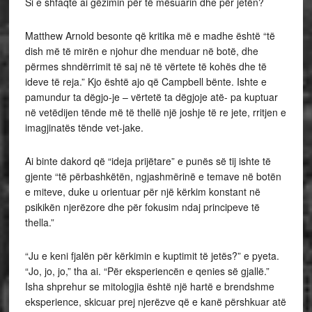
Si e shfaqte ai gëzimin për të mësuarin dhe për jetën?
Matthew Arnold besonte që kritika më e madhe është “të
dish më të mirën e njohur dhe menduar në botë, dhe
përmes shndërrimit të saj në të vërtete të kohës dhe të
ideve të reja.” Kjo është ajo që Campbell bënte. Ishte e
pamundur ta dëgjo-je – vërtetë ta dëgjoje atë- pa kuptuar
në vetëdijen tënde më të thellë një joshje të re jete, rritjen e
imagjinatës tënde vet-jake.
Ai binte dakord që “ideja prijëtare” e punës së tij ishte të
gjente “të përbashkëtën, ngjashmërinë e temave në botën
e miteve, duke u orientuar për një kërkim konstant në
psikikën njerëzore dhe për fokusim ndaj principeve të
thella.”
“Ju e keni fjalën për kërkimin e kuptimit të jetës?” e pyeta.
“Jo, jo, jo,” tha ai. “Për eksperiencën e qenies së gjallë.”
Isha shprehur se mitologjia është një hartë e brendshme
eksperience, skicuar prej njerëzve që e kanë përshkuar atë