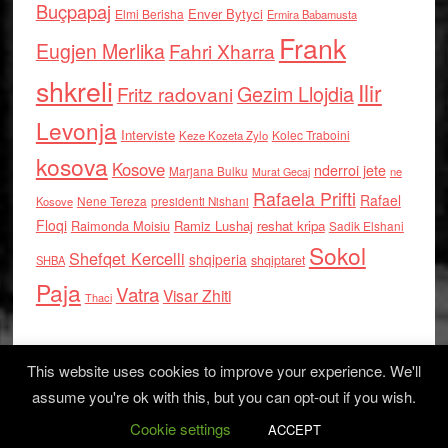
Buçpapaj
Enver Bytyci
Elmi Berisha
Ermira Babamusta
Frank
Eugjen Merlika
Fahri Xharra
shkreli
Ilir
Gezim Llojdia
Fritz radovani
Levonja
Interviste
Kolec Traboini
Keze Kozeta Zylo
kosova
Kosove
nderroi jete
Marjana Bulku
ne
Murat Gecaj
Rafaela Prifti
Rafael
Nene Tereza
Kosove
presidenti Nishani
Floqi
Raimonda Moisiu
Ramiz Lushaj
reshat kripa
Sadik Elshani
Sokol
Shefqet Kercelli
shqiperia
shqiptaret
SHBA
Paja
Vatra
Visar Zhiti
Thaci
This website uses cookies to improve your experience. We'll
assume you're ok with this, but you can opt-out if you wish.
Cookie settings
Log in
ACCEPT