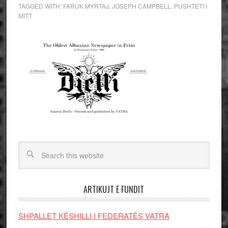
TAGGED WITH:
FARUK MYRTAJ
,
JOSEPH CAMPBELL
,
PUSHTETI I
MITT
ARTIKUJT E FUNDIT
SHPALLET KËSHILLI I FEDERATËS VATRA