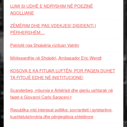
LUMI SI UDHË E NDRYSHIM NË POEZINË
AGOLLIANE
ZËMËRIM DHE PAS VDEKJES! DISIDENTI I
PËRHERSHËM…
Patriotë nga Shqipëria vizituan Vatrën
Mirëseardhje në Shqipëri, Ambasador Eric Wendt
KOSOVA E KA FITUAR LUFTËN, POR PAQEN DUHET
TA FITOJË EDHE NË INSTITUCIONE!
Scanderbeg, mburoja e Arbërisë dhe gjeniu ushtarak në
faqet e Giovanni Carlo Saraceni-t
Republika mbi interesat politike: sovraniteti i qytetarëve,
kushtetutshmëria dhe përgjegjësia shtetërore