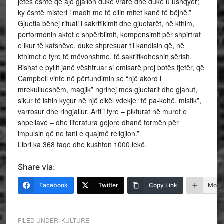
jetës është që ajo gjallon duke vrarë dhe duke u ushqyer;
ky është misteri i madh me të cilin mitet kanë të bëjnë.”
Gjuetia bëhej rituali i sakrifikimit dhe gjuetarët, në kthim,
performonin aktet e shpërblimit, kompensimit për shpirtrat
e ikur të kafshëve, duke shpresuar t’i kandisin që, në
kthimet e tyre të mëvonshme, të sakrifikoheshin sërish.
Bishat e pyllit janë vështruar si emisarë prej botës tjetër, që
Campbell vinte në përfundimin se “një akord i
mrekullueshëm, magjik” ngrihej mes gjuetarit dhe gjahut,
sikur të ishin kyçur në një cikël vdekje “të pa-kohë, mistik”,
varrosur dhe ringjallur. Arti i tyre – pikturat në muret e
shpellave – dhe literatura gojore dhanë formën për
impulsin që ne tani e quajmë religjion.”
Libri ka 368 faqe dhe kushton 1000 lekë.
Share via:
Facebook
Twitter
Copy Link
More
FILED UNDER:
KULTURE