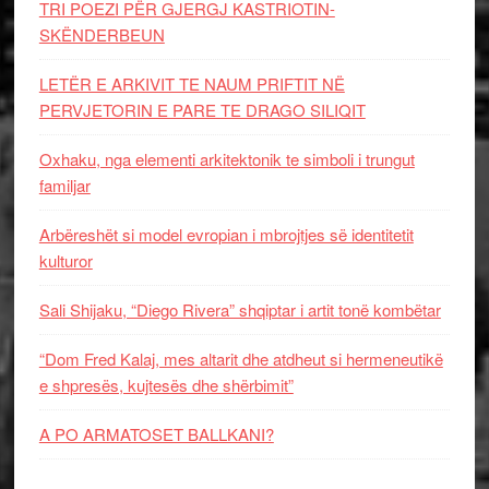
TRI POEZI PËR GJERGJ KASTRIOTIN-
SKËNDERBEUN
LETËR E ARKIVIT TE NAUM PRIFTIT NË
PERVJETORIN E PARE TE DRAGO SILIQIT
Oxhaku, nga elementi arkitektonik te simboli i trungut
familjar
Arbëreshët si model evropian i mbrojtjes së identitetit
kulturor
Sali Shijaku, “Diego Rivera” shqiptar i artit tonë kombëtar
“Dom Fred Kalaj, mes altarit dhe atdheut si hermeneutikë
e shpresës, kujtesës dhe shërbimit”
A PO ARMATOSET BALLKANI?