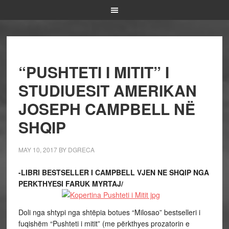
“PUSHTETI I MITIT” I
STUDIUESIT AMERIKAN
JOSEPH CAMPBELL NË
SHQIP
MAY 10, 2017
BY
DGRECA
-LIBRI BESTSELLER I CAMPBELL VJEN NE SHQIP NGA
PERKTHYESI FARUK MYRTAJ/
Doli nga shtypi nga shtëpia botues “Milosao” bestselleri i
fuqishëm “Pushteti i mitit” (me përkthyes prozatorin e