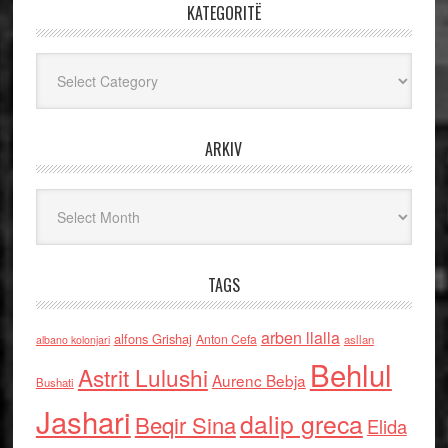
KATEGORITË
Kategoritë
ARKIV
Arkiv
TAGS
arben llalla
alfons Grishaj
Anton Cefa
asllan
albano kolonjari
Behlul
Astrit Lulushi
Aurenc Bebja
Bushati
Jashari
dalip greca
Beqir Sina
Elida