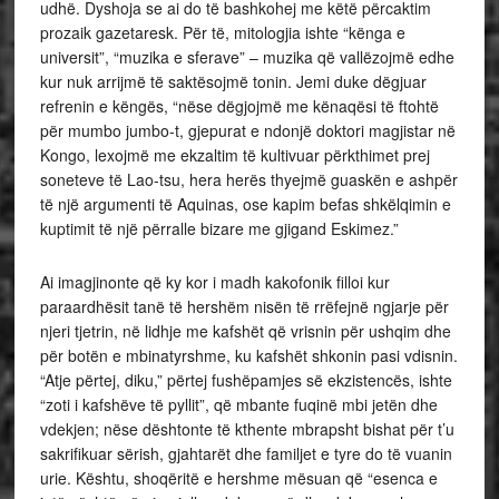
udhë. Dyshoja se ai do të bashkohej me këtë përcaktim
prozaik gazetaresk. Për të, mitologjia ishte “kënga e
universit”, “muzika e sferave” – muzika që vallëzojmë edhe
kur nuk arrijmë të saktësojmë tonin. Jemi duke dëgjuar
refrenin e këngës, “nëse dëgjojmë me kënaqësi të ftohtë
për mumbo jumbo-t, gjepurat e ndonjë doktori magjistar në
Kongo, lexojmë me ekzaltim të kultivuar përkthimet prej
soneteve të Lao-tsu, hera herës thyejmë guaskën e ashpër
të një argumenti të Aquinas, ose kapim befas shkëlqimin e
kuptimit të një përralle bizare me gjigand Eskimez.”
Ai imagjinonte që ky kor i madh kakofonik filloi kur
paraardhësit tanë të hershëm nisën të rrëfejnë ngjarje për
njeri tjetrin, në lidhje me kafshët që vrisnin për ushqim dhe
për botën e mbinatyrshme, ku kafshët shkonin pasi vdisnin.
“Atje përtej, diku,” përtej fushëpamjes së ekzistencës, ishte
“zoti i kafshëve të pyllit”, që mbante fuqinë mbi jetën dhe
vdekjen; nëse dështonte të kthente mbrapsht bishat për t’u
sakrifikuar sërish, gjahtarët dhe familjet e tyre do të vuanin
urie. Kështu, shoqëritë e hershme mësuan që “esenca e