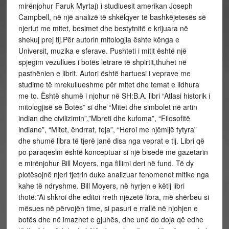
mirënjohur Faruk Myrtaj) i studiuesit amerikan Joseph
Campbell, në një analizë të shkëlqyer të bashkëjetesës së
njeriut me mitet, besimet dhe bestytnitë e krijuara në
shekuj prej tij.Për autorin mitologjia ështe kënga e
Universit, muzika e sferave. Pushteti i mitit është një
spjegim vezullues i botës letrare të shpirtit,thuhet në
pasthënien e librit. Autori është hartuesi i veprave me
studime të mrekullueshme për mitet dhe temat e lidhura
me to. Është shumë i njohur në SH:B.A. libri “Atlasi historik i
mitologjisë së Botës” si dhe “Mitet dhe simbolet në artin
indian dhe civilizimin”,”Mbreti dhe kufoma”, “Filosofitë
indiane”, “Mitet, ëndrrat, feja”, “Heroi me njëmijë fytyra”
dhe shumë libra të tjerë janë disa nga veprat e tij. Libri që
po paraqesim është konceptuar si një bisedë me gazetarin
e mirënjohur Bill Moyers, nga fillimi deri në fund. Të dy
plotësojnë njeri tjetrin duke analizuar fenomenet mitike nga
kahe të ndryshme. Bill Moyers, në hyrjen e këtij libri
thotë:”Ai shkroi dhe editoi rreth njëzetë libra, më shërbeu si
mësues në përvojën time, si pasuri e rrallë në njohjen e
botës dhe në imazhet e gjuhës, dhe unë do doja që edhe