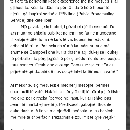
të tjerë ta përjetonin këtë eksperiencë me një mësues si ai,
gjithashtu. Kështu, dëshira për të ndarë këtë thesar të
njeriut që inspiroi serinë e PBS time (Public Broadcasting
Service) dhe këtë libër.
Një gazetar, siç thuhet, i gëzohet një license për t’u
arsimuar në shkolla publike; ne jemi me fat në mundësinë
t’i kalojmë ditët tona në kurs të vazhdueshëm edukimi,
edhe si të rritur. Por, askush s’ më ka mësuar mua më
shumë se Campbell dhe kur ia thashë atij, dukej se i duhej
të përballo-nte përgjegjësinë për çfarëdo rridhte prej pasjes
mua nxënës. Qeshi dhe citoi një Romak të vjetër: “Fatet
prijnë atë që do; atë që nuk do që fatet ta tërheqin zvarrë.”
Ai mësonte, siç mësuesit e mëdhenj mësojnë, përmes
shembullit të vetë. Nuk ishte mënyrë e tij të përpiqej të fliste
me dikë për gjithçka (përveç një rasti, kur ai i shkoi pas
Jean, të martohej me të!). Predikuesit gabojnë, thoshte,
duke dashur të flasin me njerëzit mbështetur tek besimi;
më mirë të shpërfaqin rrezatimin e zbulimit të tyre vetjak.”