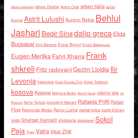
arben llalla
alfons Grishaj
Anton Cefa
asllan
albano kolonjari
Behlul
Astrit Lulushi
Aurenc Bebja
Bushati
Jashari
dalip greca
Beqir Sina
Elida
Buçpapaj
Enver Bytyci
Elmi Berisha
Ermira Babamusta
Frank
Eugjen Merlika
Fahri Xharra
shkreli
Ilir
Gezim Llojdia
Fritz radovani
Levonja
Interviste
Kolec Traboini
Keze Kozeta Zylo
kosova
Kosove
nderroi jete
Marjana Bulku
ne
Murat Gecaj
Rafaela Prifti
Rafael
Nene Tereza
Kosove
presidenti Nishani
Floqi
Raimonda Moisiu
Ramiz Lushaj
reshat kripa
Sadik Elshani
Sokol
Shefqet Kercelli
shqiperia
shqiptaret
SHBA
Paja
Vatra
Visar Zhiti
Thaci