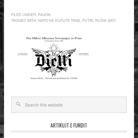
FILED UNDER:
RAJON
TAGGED WITH:
NATO NE KUFIJTE TANE
,
PUTIN
,
RUSIA GATI
ARTIKUJT E FUNDIT