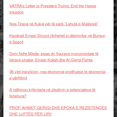
VATRA’s Letter to President Trump: End the Hague
Injustice
Nga Tirana në Kukaj për të parë “Lahuta e Malësisë”
Kardinali Ernest Simoni rikthehet si dëshmitar në Burgun
e Spaçit
Dom Ndre Mjeda, sipas dy figurave monumentale të
letrave shqipe, Ernest Koliqit dhe At Gjergj Fishta
36 vjet tranzicion, nga ekonomia prodhuese te ekonomia
e përfitimit
A ndihmon krijimtaria në zbulimin e potencialeve të
fshehura?
PROF. AHMET QERIQI DHE EPOKA E REZISTENCЁS
DHE LUFTЁS PЁR LIRI!