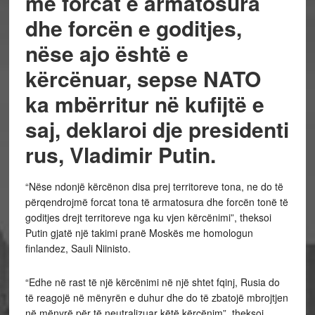
me forcat e armatosura
dhe forcën e goditjes,
nëse ajo është e
kërcënuar, sepse NATO
ka mbërritur në kufijtë e
saj, deklaroi dje presidenti
rus, Vladimir Putin.
“Nëse ndonjë kërcënon disa prej territoreve tona, ne do të
përqendrojmë forcat tona të armatosura dhe forcën tonë të
goditjes drejt territoreve nga ku vjen kërcënimi”, theksoi
Putin gjatë një takimi pranë Moskës me homologun
finlandez, Sauli Niinisto.
“Edhe në rast të një kërcënimi në një shtet fqinj, Rusia do
të reagojë në mënyrën e duhur dhe do të zbatojë mbrojtjen
në mënyrë për të neutralizuar këtë kërcënim”, theksoi