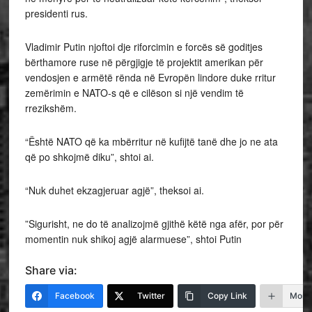
presidenti rus.
Vladimir Putin njoftoi dje riforcimin e forcës së goditjes
bërthamore ruse në përgjigje të projektit amerikan për
vendosjen e armëtë rënda në Evropën lindore duke rritur
zemërimin e NATO-s që e cilëson si një vendim të
rrezikshëm.
“Është NATO që ka mbërritur në kufijtë tanë dhe jo ne ata
që po shkojmë diku”, shtoi ai.
“Nuk duhet ekzagjeruar agjë”, theksoi ai.
”Sigurisht, ne do të analizojmë gjithë këtë nga afër, por për
momentin nuk shikoj agjë alarmuese”, shtoi Putin
Share via:
Facebook
Twitter
Copy Link
More