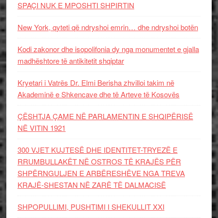
SPAÇI NUK E MPOSHTI SHPIRTIN
New York, qyteti që ndryshoi emrin… dhe ndryshoi botën
Kodi zakonor dhe isopolifonia dy nga monumentet e gjalla
madhështore të antikitetit shqiptar
Kryetari i Vatrës Dr. Elmi Berisha zhvilloi takim në
Akademinë e Shkencave dhe të Arteve të Kosovës
ÇËSHTJA ÇAME NË PARLAMENTIN E SHQIPËRISË
NË VITIN 1921
300 VJET KUJTESË DHE IDENTITET-TRYEZË E
RRUMBULLAKËT NË OSTROS TË KRAJËS PËR
SHPËRNGULJEN E ARBËRESHËVE NGA TREVA
KRAJË-SHESTAN NË ZARË TË DALMACISË
SHPOPULLIMI, PUSHTIMI I SHEKULLIT XXI