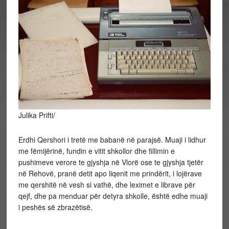
Julika Prifti/
Erdhi Qershori i tretë me babanë në parajsë. Muaji i lidhur
me fëmijërinë, fundin e vitit shkollor dhe fillimin e
pushimeve verore te gjyshja në Vlorë ose te gjyshja tjetër
në Rehovë, pranë detit apo liqenit me prindërit, i lojërave
me qershitë në vesh si vathë, dhe leximet e librave për
qejf, dhe pa menduar për detyra shkolle, është edhe muaji
i peshës së zbrazëtisë.