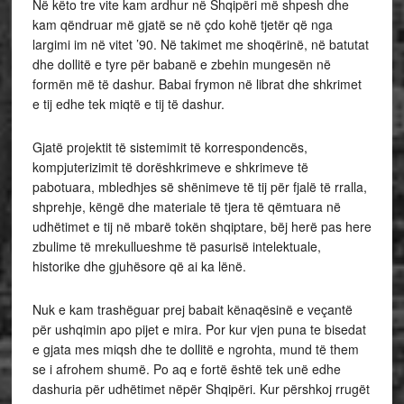
Në këto tre vite kam ardhur në Shqipëri më shpesh dhe
kam qëndruar më gjatë se në çdo kohë tjetër që nga
largimi im në vitet ’90. Në takimet me shoqërinë, në batutat
dhe dollitë e tyre për babanë e zbehin mungesën në
formën më të dashur. Babai frymon në librat dhe shkrimet
e tij edhe tek miqtë e tij të dashur.
Gjatë projektit të sistemimit të korrespondencës,
kompjuterizimit të dorëshkrimeve e shkrimeve të
pabotuara, mbledhjes së shënimeve të tij për fjalë të rralla,
shprehje, këngë dhe materiale të tjera të qëmtuara në
udhëtimet e tij në mbarë tokën shqiptare, bëj herë pas here
zbulime të mrekullueshme të pasurisë intelektuale,
historike dhe gjuhësore që ai ka lënë.
Nuk e kam trashëguar prej babait kënaqësinë e veçantë
për ushqimin apo pijet e mira. Por kur vjen puna te bisedat
e gjata mes miqsh dhe te dollitë e ngrohta, mund të them
se i afrohem shumë. Po aq e fortë është tek unë edhe
dashuria për udhëtimet nëpër Shqipëri. Kur përshkoj rrugët