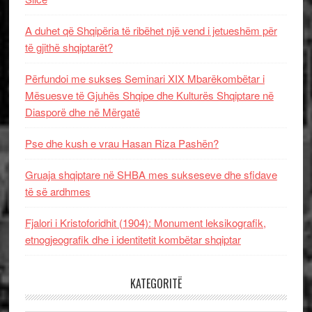
A duhet që Shqipëria të ribëhet një vend i jetueshëm për
të gjithë shqiptarët?
Përfundoi me sukses Seminari XIX Mbarëkombëtar i
Mësuesve të Gjuhës Shqipe dhe Kulturës Shqiptare në
Diasporë dhe në Mërgatë
Pse dhe kush e vrau Hasan Riza Pashën?
Gruaja shqiptare në SHBA mes sukseseve dhe sfidave
të së ardhmes
Fjalori i Kristoforidhit (1904): Monument leksikografik,
etnogjeografik dhe i identitetit kombëtar shqiptar
KATEGORITË