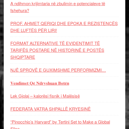
A ndihmon krijimtaria në zbulimin e potencialeve të
fshehura?
PROF. AHMET QERIQI DHE EPOKA E REZISTENCЁS
DHE LUFTЁS PЁR LIRI!
FORMAT ALTERNATIVE TË EVIDENTIMIT TË
TARIFËS POSTARE NË HISTORINË E POSTËS
SHQIPTARE
NJË SPROVË E GUXIMSHME PERFORMIZMI…
𝐕𝐞𝐧𝐝𝐢𝐦𝐞𝐭 𝐐𝐞̈ 𝐍𝐝𝐫𝐲𝐬𝐡𝐮𝐚𝐧 𝐁𝐨𝐭𝐞̈𝐧
Lek Gjolaj – kalorësi fisnik i Malësisë
FEDERATA VATRA SHPALLË KRYESINË
“Pinocchio’s Harvard” by Tertini Set to Make a Global
Slice