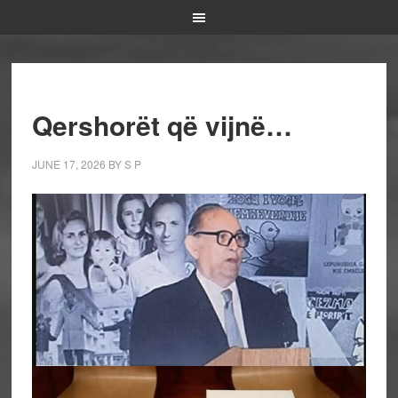
Qershorët që vijnë…
JUNE 17, 2026
BY
S P