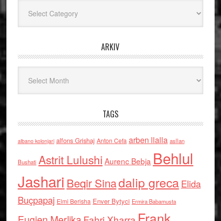
Kategoritë
ARKIV
Arkiv
TAGS
arben llalla
alfons Grishaj
Anton Cefa
asllan
albano kolonjari
Behlul
Astrit Lulushi
Aurenc Bebja
Bushati
Jashari
dalip greca
Beqir Sina
Elida
Buçpapaj
Enver Bytyci
Elmi Berisha
Ermira Babamusta
Frank
Eugjen Merlika
Fahri Xharra