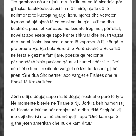
Tre qershore qëkur njeriu me të cilin mund të bisedoja për
gjithçka, bashkëbiseduesi im më i mirë, njeriu që të
ndihmonte të kuptoja ngjarje, libra, njerëz dhe vetveten,
frymon në një pjesë të vetes sime, ku gjej kujtime dhe
boshllëk: pasditet kur babai na lexonte tregimet, përrallat,
novelat apo esetë që sapo kishte shkruar dhe ne, tri vajzat,
dhe mami, ishim lexueset e para të veprave të tij, këngët e
preferuara Eja Eja Lule Bore dhe Perëndeshë e Bukurisë
në festa e gëzime familjare, poezitë që recitonte
përmendësh ishin pasione që nuk i humbi ndër vite. Deri
në ditët e fundit recitonte vargjet që kishte dashur gjithë
jetën “Si e dua Shqipërinë” apo vargjet e Fishtës dhe të
Eposit të Kreshnikëve.
Zërin e tij e dëgjoj sapo nis të dëgjoj rreshtat e parë të tyre.
Në momente bisede në Tiranë a Nju Jork ia beh humori i tij
në biseda e takime për ardhjen në atdhe, “Në Shqipëri vij
me qejf dhe iki me më shumë qejf”, apo “Unë kam qenë
gjithë jetën amerikan dhe nuk e kam ditur.”