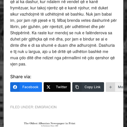
që ai ka dashur, kur ndalem në vendet që e kanë
frymëzuar, kur takoj njerëz që e kanë njohur, më duket
sikur vazhdojmë të udhëtojmë së bashku. Nuk jam babai
im, por jam një pjesë e tij. Mbaj brenda vetes dashurinë për
librin, për gjuhën, për njerëzit, për udhëtimet dhe për
Shqipërinë. Ka raste kur mendoj se nuk e falënderova sa
duhet për gjithçka që më dha, por jam e bindur se ai e
dinte dhe e di sa shumë e duam dhe adhurojmë. Dashuria
e tij nuk u largua, ajo u bë dritë që udhëton bashkë me
mua çdo ditë dhe ndizet nga përmallimi në çdo qershor që
vjen pas.
Share via:
Facebook
Twitter
Copy Link
More
FILED UNDER:
EMIGRACION