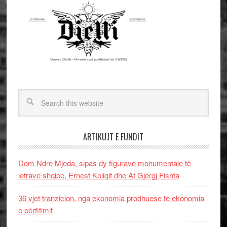
ARTIKUJT E FUNDIT
Dom Ndre Mjeda, sipas dy figurave monumentale të
letrave shqipe, Ernest Koliqit dhe At Gjergj Fishta
36 vjet tranzicion, nga ekonomia prodhuese te ekonomia
e përfitimit