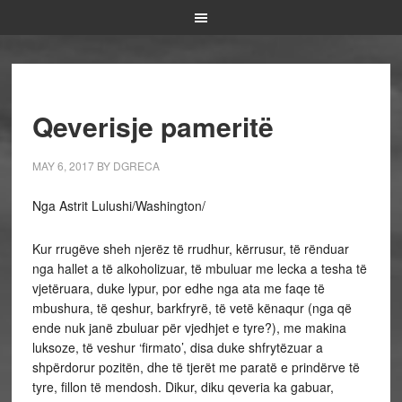
Qeverisje pameritë
MAY 6, 2017
BY
DGRECA
Nga Astrit Lulushi/Washington/
Kur rrugëve sheh njerëz të rrudhur, kërrusur, të rënduar
nga hallet a të alkoholizuar, të mbuluar me lecka a tesha të
vjetëruara, duke lypur, por edhe nga ata me faqe të
mbushura, të qeshur, barkfryrë, të vetë kënaqur (nga që
ende nuk janë zbuluar për vjedhjet e tyre?), me makina
luksoze, të veshur ‘firmato’, disa duke shfrytëzuar a
shpërdorur pozitën, dhe të tjerët me paratë e prindërve të
tyre, fillon të mendosh. Dikur, diku qeveria ka gabuar,