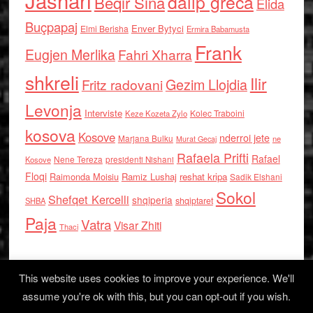
Jashari
dalip greca
Beqir Sina
Elida
Buçpapaj
Enver Bytyci
Elmi Berisha
Ermira Babamusta
Frank
Eugjen Merlika
Fahri Xharra
shkreli
Ilir
Gezim Llojdia
Fritz radovani
Levonja
Interviste
Kolec Traboini
Keze Kozeta Zylo
kosova
Kosove
nderroi jete
Marjana Bulku
ne
Murat Gecaj
Rafaela Prifti
Rafael
Nene Tereza
Kosove
presidenti Nishani
Floqi
Raimonda Moisiu
Ramiz Lushaj
reshat kripa
Sadik Elshani
Sokol
Shefqet Kercelli
shqiperia
shqiptaret
SHBA
Paja
Vatra
Visar Zhiti
Thaci
This website uses cookies to improve your experience. We'll
assume you're ok with this, but you can opt-out if you wish.