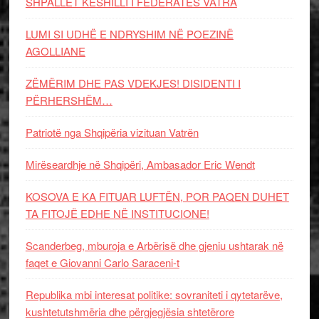
SHPALLET KËSHILLI I FEDERATËS VATRA
LUMI SI UDHË E NDRYSHIM NË POEZINË
AGOLLIANE
ZËMËRIM DHE PAS VDEKJES! DISIDENTI I
PËRHERSHËM…
Patriotë nga Shqipëria vizituan Vatrën
Mirëseardhje në Shqipëri, Ambasador Eric Wendt
KOSOVA E KA FITUAR LUFTËN, POR PAQEN DUHET
TA FITOJË EDHE NË INSTITUCIONE!
Scanderbeg, mburoja e Arbërisë dhe gjeniu ushtarak në
faqet e Giovanni Carlo Saraceni-t
Republika mbi interesat politike: sovraniteti i qytetarëve,
kushtetutshmëria dhe përgjegjësia shtetërore