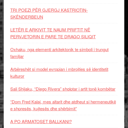
TRI POEZI PËR GJERGJ KASTRIOTIN-
SKËNDERBEUN
LETËR E ARKIVIT TE NAUM PRIFTIT NË
PERVJETORIN E PARE TE DRAGO SILIQIT
Oxhaku, nga elementi arkitektonik te simboli i trungut
familjar
Arbëreshët si model evropian i mbrojtjes së identitetit
kulturor
Sali Shijaku, “Diego Rivera” shqiptar i artit tonë kombëtar
“Dom Fred Kalaj, mes altarit dhe atdheut si hermeneutikë
e shpresës, kujtesës dhe shërbimit”
A PO ARMATOSET BALLKANI?