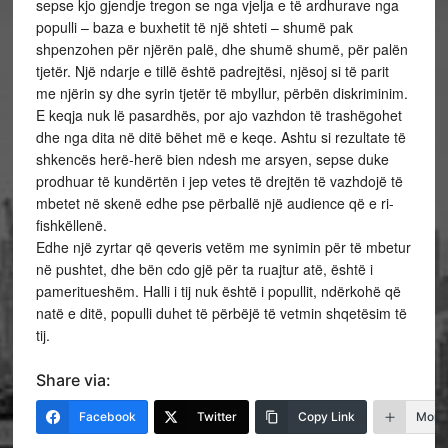
sepse kjo gjendje tregon se nga vjelja e të ardhurave nga
populli – baza e buxhetit të një shteti – shumë pak
shpenzohen për njërën palë, dhe shumë shumë, për palën
tjetër. Një ndarje e tillë është padrejtësi, njësoj si të parit
me njërin sy dhe syrin tjetër të mbyllur, përbën diskriminim.
E keqja nuk lë pasardhës, por ajo vazhdon të trashëgohet
dhe nga dita në ditë bëhet më e keqe. Ashtu si rezultate të
shkencës herë-herë bien ndesh me arsyen, sepse duke
prodhuar të kundërtën i jep vetes të drejtën të vazhdojë të
mbetet në skenë edhe pse përballë një audience që e ri-
fishkëllenë.
Edhe një zyrtar që qeveris vetëm me synimin për të mbetur
në pushtet, dhe bën cdo gjë për ta ruajtur atë, është i
pameritueshëm. Halli i tij nuk është i popullit, ndërkohë që
natë e ditë, populli duhet të përbëjë të vetmin shqetësim të
tij.
Share via:
Facebook
Twitter
Copy Link
More