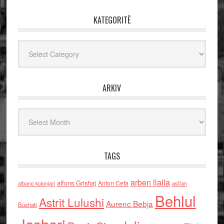
KATEGORITË
Kategoritë
ARKIV
Arkiv
TAGS
arben llalla
alfons Grishaj
Anton Cefa
asllan
albano kolonjari
Behlul
Astrit Lulushi
Aurenc Bebja
Bushati