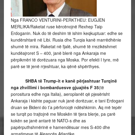
Nga FRANCO VENTURINI-PERKTHEU: EUGJEN
MERLIKA/Raketat ruse kërcënojnë Rexhep Taip
Erdoganin. Nuk do të deshim të ishim keqkuptuar: edhe se
kundërshtarë në Libi. Rusia dhe Turqia kanë marrëdhënie
shumë të mira. Raketat në fjalë, shumë të rrezikëshmet
kundëajroret S – 400, janë blerë nga Ankaraja me
përpikmëri të dorëzuara nga Moska. Por efekti I tyre, më
parë se të jenë rrjeshtuar, ka qënë shpërthyes.
SHBA të Trump-it e kanë përjashtuar Turqinë
nga zhvillimi i bombarduesve gjuajtës F 35
(të
porositura edhe nga Italia), aeroplanët që pjesërisht
Ankaraja i kishte paguar nuk janë dorëzuar, e tani Erdogani
druan se Bideni do t’a përforcojë ndëshkimin. Aq më tepër
se turqit po trajtojnë me Moskën të tjera blerje, pa çarë
kokën se janë antarë të NATO-s dhe as
papërputhshmërinë e hamendësuar mes S-400 dhe
armatimeve të Aleancës Atlantike.