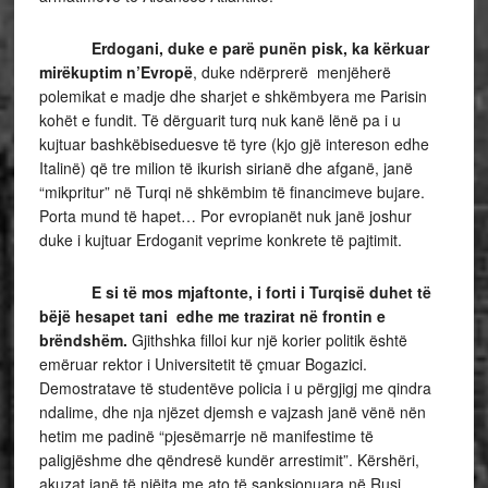
Erdogani, duke e parë punën pisk, ka kërkuar
mirëkuptim n’Evropë
, duke ndërprerë menjëherë
polemikat e madje dhe sharjet e shkëmbyera me Parisin
kohët e fundit. Të dërguarit turq nuk kanë lënë pa i u
kujtuar bashkëbiseduesve të tyre (kjo gjë intereson edhe
Italinë) që tre milion të ikurish sirianë dhe afganë, janë
“mikpritur” në Turqi në shkëmbim të financimeve bujare.
Porta mund të hapet… Por evropianët nuk janë joshur
duke i kujtuar Erdoganit veprime konkrete të pajtimit.
E si të mos mjaftonte, i forti i Turqisë duhet të
bëjë hesapet tani edhe me trazirat në frontin e
brëndshëm.
Gjithshka filloi kur një korier politik është
emëruar rektor i Universitetit të çmuar Bogazici.
Demostratave të studentëve policia i u përgjigj me qindra
ndalime, dhe nja njëzet djemsh e vajzash janë vënë nën
hetim me padinë “pjesëmarrje në manifestime të
paligjëshme dhe qëndresë kundër arrestimit”. Kërshëri,
akuzat janë të njëjta me ato të sanksionuara në Rusi