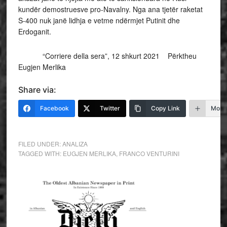
kundër demostruesve pro-Navalny. Nga ana tjetër raketat
S-400 nuk janë lidhja e vetme ndërmjet Putinit dhe
Erdoganit.
“Corriere della sera”, 12 shkurt 2021 Përktheu
Eugjen Merlika
Share via:
Facebook
Twitter
Copy Link
More
FILED UNDER:
ANALIZA
TAGGED WITH:
EUGJEN MERLIKA
,
FRANCO VENTURINI