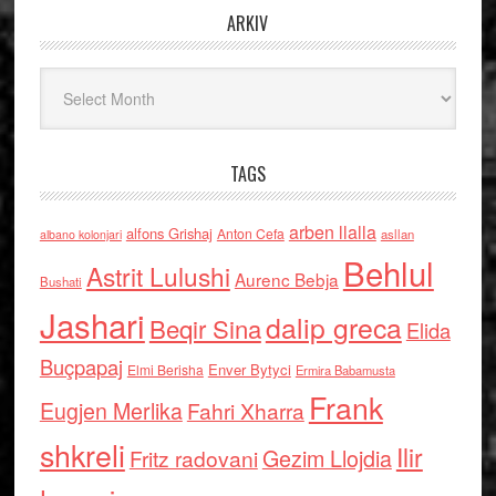
ARKIV
Arkiv
TAGS
arben llalla
alfons Grishaj
Anton Cefa
asllan
albano kolonjari
Behlul
Astrit Lulushi
Aurenc Bebja
Bushati
Jashari
dalip greca
Beqir Sina
Elida
Buçpapaj
Enver Bytyci
Elmi Berisha
Ermira Babamusta
Frank
Eugjen Merlika
Fahri Xharra
shkreli
Ilir
Gezim Llojdia
Fritz radovani