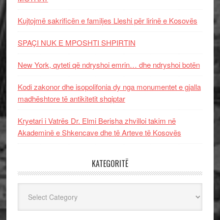
Kujtojmë sakrificën e familjes Lleshi për lirinë e Kosovës
SPAÇI NUK E MPOSHTI SHPIRTIN
New York, qyteti që ndryshoi emrin… dhe ndryshoi botën
Kodi zakonor dhe isopolifonia dy nga monumentet e gjalla
madhështore të antikitetit shqiptar
Kryetari i Vatrës Dr. Elmi Berisha zhvilloi takim në
Akademinë e Shkencave dhe të Arteve të Kosovës
KATEGORITË
Kategoritë