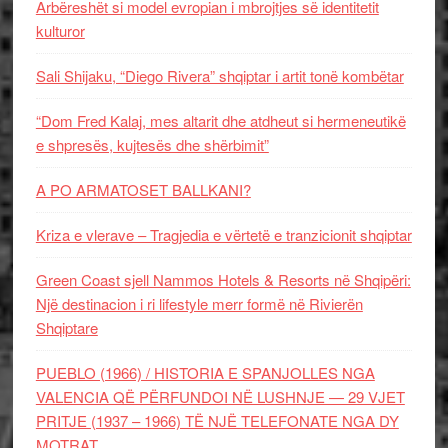
Arbëreshët si model evropian i mbrojtjes së identitetit
kulturor
Sali Shijaku, “Diego Rivera” shqiptar i artit tonë kombëtar
“Dom Fred Kalaj, mes altarit dhe atdheut si hermeneutikë
e shpresës, kujtesës dhe shërbimit”
A PO ARMATOSET BALLKANI?
Kriza e vlerave – Tragjedia e vërtetë e tranzicionit shqiptar
Green Coast sjell Nammos Hotels & Resorts në Shqipëri:
Një destinacion i ri lifestyle merr formë në Rivierën
Shqiptare
PUEBLO (1966) / HISTORIA E SPANJOLLES NGA
VALENCIA QË PËRFUNDOI NË LUSHNJE — 29 VJET
PRITJE (1937 – 1966) TË NJË TELEFONATE NGA DY
MOTRAT