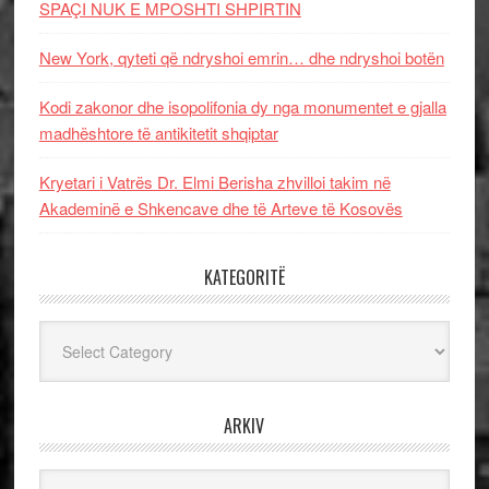
SPAÇI NUK E MPOSHTI SHPIRTIN
New York, qyteti që ndryshoi emrin… dhe ndryshoi botën
Kodi zakonor dhe isopolifonia dy nga monumentet e gjalla
madhështore të antikitetit shqiptar
Kryetari i Vatrës Dr. Elmi Berisha zhvilloi takim në
Akademinë e Shkencave dhe të Arteve të Kosovës
KATEGORITË
Kategoritë
ARKIV
Arkiv