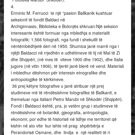
4.
Erminio M. Ferrucci te një “pasion Ballkanik kushtuar
seksionit të fondit Baldaci në
Archiginnasio, Biblioteka e Bolonjës shkruan:Një seksion
interesante është formuar nga mbledhja e materialit
fotografik: 1,566 fotografi, nga fundi i shekullit të
nëntëmbëdhjetë deri në 1950. Shumica janë marrë nga i
njëjti Baldacci në rrjedhën e udhëtimeve të tij në Mal të Zi
dhe Shqipëri, (në mes të viteve 1900 dhe 1902), dhe Italia
jugore (në vitin 1906), të tjerët janë blerë në vend. Materiali
i mbledhur dëshmon për interesin etnografike dhe
antropologjike të kërkimeve.
36 prej këtyre fotografive u janë atribuar një prej
studimeve më të rëndësishme fotografike të Ballkanit, e
themeluar nga italiani Pietro Marubi në Shkodër (Shqipëri).
Fondi i Baldacci është, pra, jo vetëm grup i studimeve të
rëndësishme në botanikë, gjeografia, antropologjia,
ekonomi, por edhe të historisë në lidhje me territoret që
kishin në ato vite kur ishte në prag shpërbërja e
Perandorisë Osmane, dhe lindja e një realiteti të ri