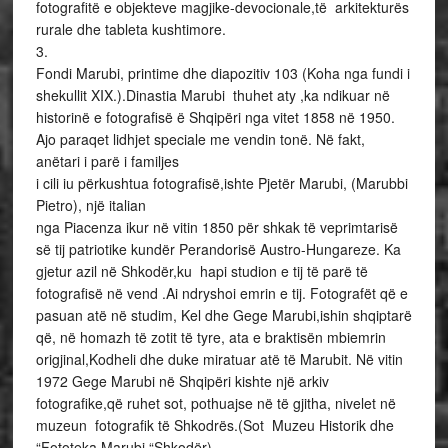
fotografitë e objekteve magjike-devocionale,të arkitekturës
rurale dhe tableta kushtimore.
3.
Fondi Marubi, printime dhe diapozitiv 103 (Koha nga fundi i
shekullit XIX.).Dinastia Marubi thuhet aty ,ka ndikuar në
historinë e fotografisë ë Shqipëri nga vitet 1858 në 1950.
Ajo paraqet lidhjet speciale me vendin tonë. Në fakt,
anëtari i parë i familjes
i cili iu përkushtua fotografisë,ishte Pjetër Marubi, (Marubbi
Pietro), një italian
nga Piacenza ikur në vitin 1850 për shkak të veprimtarisë
së tij patriotike kundër Perandorisë Austro-Hungareze. Ka
gjetur azil në Shkodër,ku hapi studion e tij të parë të
fotografisë në vend .Ai ndryshoi emrin e tij. Fotografët që e
pasuan atë në studim, Kel dhe Gege Marubi,ishin shqiptarë
që, në homazh të zotit të tyre, ata e braktisën mbiemrin
origjinal,Kodheli dhe duke miratuar atë të Marubit. Në vitin
1972 Gege Marubi në Shqipëri kishte një arkiv
fotografike,që ruhet sot, pothuajse në të gjitha, nivelet në
muzeun fotografik të Shkodrës.(Sot
Muzeu Historik dhe
“Fototeka Marubi “Shkodër).