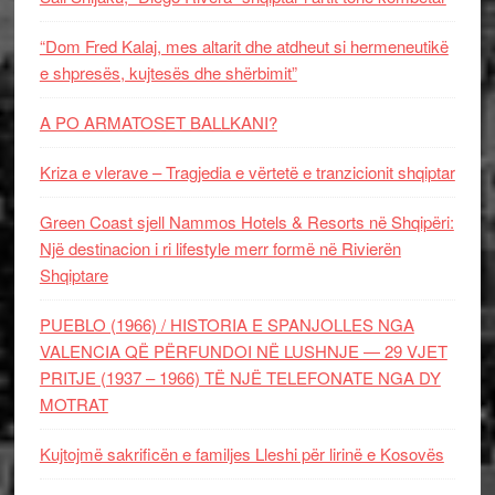
“Dom Fred Kalaj, mes altarit dhe atdheut si hermeneutikë
e shpresës, kujtesës dhe shërbimit”
A PO ARMATOSET BALLKANI?
Kriza e vlerave – Tragjedia e vërtetë e tranzicionit shqiptar
Green Coast sjell Nammos Hotels & Resorts në Shqipëri:
Një destinacion i ri lifestyle merr formë në Rivierën
Shqiptare
PUEBLO (1966) / HISTORIA E SPANJOLLES NGA
VALENCIA QË PËRFUNDOI NË LUSHNJE — 29 VJET
PRITJE (1937 – 1966) TË NJË TELEFONATE NGA DY
MOTRAT
Kujtojmë sakrificën e familjes Lleshi për lirinë e Kosovës