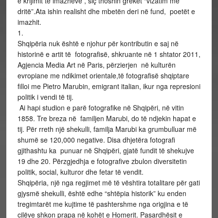
e krijimit të imazheve , siç thoshin grekët “vizatim me
dritë”.Ata ishin realisht dhe mbetën deri në fund, poetët e
imazhit.
1.
Shqipëria nuk është e njohur për kontributin e saj në
historinë e artit të fotografisë, shkruante në 1 shtator 2011,
Agjencia Media Art në Paris, përzierjen në kulturën
evropiane me ndikimet orientale,të fotografisë shqiptare
filloi me Pietro Marubin, emigrant italian, ikur nga represioni
politik i vendi të tij.
Ai hapi studion e parë fotografike në Shqipëri, në vitin
1858. Tre breza në familjen Marubi, do të ndjekin hapat e
tij. Për rreth një shekulli, familja Marubi ka grumbulluar më
shumë se 120,000 negative. Disa dhjetëra fotografi
gjithashtu ka punuar në Shqipëri, gjatë fundit të shekujve
19 dhe 20. Përzgjedhja e fotografive zbulon diversitetin
politik, social, kulturor dhe fetar të vendit.
Shqipëria, një nga regjimet më të vështira totalitare për gati
gjysmë shekulli, është edhe “shtëpia historik” ku enden
tregimtarët me kujtime të pashtershme nga origjina e të
cilëve shkon prapa në kohët e Homerit. Pasardhësit e