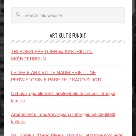
ARTIKUJT E FUNDIT
TRI POEZI PËR GJERGJ KASTRIOTIN-
SKËNDERBEUN
LETËR E ARKIVIT TE NAUM PRIFTIT NË
PERVJETORIN E PARE TE DRAGO SILIQIT
Oxhaku, nga elementi arkitektonik te simboli i trungut
familjar
Arbëreshët si model evropian i mbrojtjes së identitetit
kulturor
Sali Shijaku, “Diego Rivera” shqiptar i artit tonë kombëtar