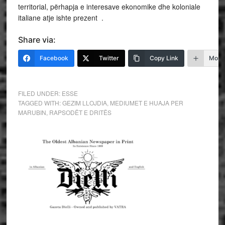
territorial, përhapja e interesave ekonomike dhe koloniale
italiane atje ishte prezent .
Share via:
Facebook
Twitter
Copy Link
More
FILED UNDER:
ESSE
TAGGED WITH:
GEZIM LLOJDIA
,
MEDIUMET E HUAJA PER
MARUBIN
,
RAPSODËT E DRITËS