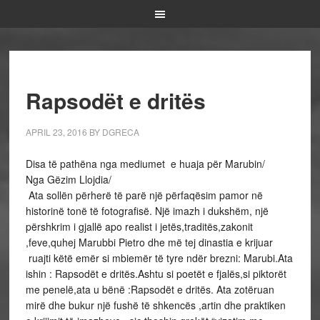
Rapsodët e dritës
APRIL 23, 2016
BY
DGRECA
Disa të pathëna nga mediumet e huaja për Marubin/
Nga Gëzim Llojdia/
Ata sollën përherë të parë një përfaqësim pamor në
historinë tonë të fotografisë. Një imazh i dukshëm, një
përshkrim i gjallë apo realist i jetës,traditës,zakonit
,feve,quhej Marubbi Pietro dhe më tej dinastia e krijuar
ruajti këtë emër si mbiemër të tyre ndër brezni: Marubi.Ata
ishin : Rapsodët e dritës.Ashtu si poetët e fjalës,si piktorët
me penelë,ata u bënë :Rapsodët e dritës. Ata zotëruan
mirë dhe bukur një fushë të shkencës ,artin dhe praktiken