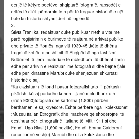
denjë të këtyre poetëve, shqiptarë fotografë, rapsodët e
dritës,të cilët përdornin foto për të treguar historinë e një
bote ku historia shtyhej deri në legjendë
2.
Silvia Trani ka redaktuar duke publikuar rreth 8 vite më
parë regjistrimin e burimeve të ruajtura në arkivat publike
dhe private të Romës nga viti 1939-45 ,këto të dhëna
tregojnë kohën e pushtimit të Shqipërisë nga fashizmi.
Ndërmjet të tjera materiale të mbledhura të dhënat flasin
edhe për arkivin e realizuar me fotografi si dhe bëjnë fjalë
edhe për dinastinë Marubi duke shenjëzuar, shkurtazi
historinë e saj.
“Ka ekzistuar një fond i pasur fotografish,ato i përkasin
pikërisht kësaj periudhe kohore ,janë mbledhur rreth
(rreth 9000)fotografi dhe kartolina (1.800) përbën
bërthamën e saj kryesore. Është përbërë nga koleksionet
:Muzeu italian Etnografik dhe imazheve që shoqërojnë të
destinuar për etnografinë italiane të vitit 1911 si dhe
Fondi Ugo Blasi (1,600 pozitiv), Fondi Emma Calderoni
(popullor në veshje),Marubi dhe disa koleksione dhe