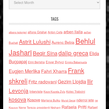
TAGS
arben llalla
alfons Grishaj
Anton Cefa
asllan
albano kolonjari
Behlul
Astrit Lulushi
Aurenc Bebja
Bushati
Jashari
dalip greca
Beqir Sina
Elida
Buçpapaj
Enver Bytyci
Elmi Berisha
Ermira Babamusta
Frank
Eugjen Merlika
Fahri Xharra
shkreli
Ilir
Gezim Llojdia
Fritz radovani
Levonja
Interviste
Kolec Traboini
Keze Kozeta Zylo
kosova
Kosove
nderroi jete
Marjana Bulku
ne
Murat Gecaj
Rafaela Prifti
Rafael
Nene Tereza
Kosove
presidenti Nishani