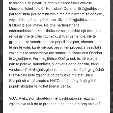
të shihen si të pavarura dhe plotësisht funksionuese.
Moskonstituimi i plotë i Komisionit Qendror të Zgjedhjeve,
paraqet sfida për administrimin me efektivitet të zgjedhjeve,
veçanërisht përsa i përket certifikimit të zgjedhjeve dhe
trajtimit të apelimeve. Ne dhe partnerët tanë
ndërkombëtarë e kemi theksuar se kjo është një çështje e
rëndësishme të cilës i duhet kushtuar vëmendje. Ne të
gjithë jemi të vetëdijshëm se populli shqiptar, shtetasit me
të drejtë vote, kanë më pak besim tek procesi, si rezultat i
vazhdimit të vështirësive me statusin e Komisionit Qendror
të Zgjedhjeve. Por megjithëse KQZ-ja nuk është e plotë,
partitë politike, kandidatët, si qeveria edhe opozita, kanë
vendosur t’i zhvillojnë zgjedhjet, dhe ato kanë përgjegjësinë
t’i zhvillojnë këto zgjedhje në përputhje me statusin e
Shqipërisë si një aleate e NATO-s, në mënyrë që gjithë
populli shqiptar të ndihet krenar për to.
VOA:
A ekziston shqetësim në Uashington se rezultati i
zgjedhjeve nuk do të pranohet nga ndonjëra prej palëve?