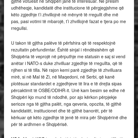
gjithë votuesit në Shqipëri janë të interesuar. Ne presim
udhëheqje, kandidatë dhe institucione të përgjegjshme që
këto zgjedhje t’i zhvillojnë në mënyrë të rregullt dhe më
pas, pasi votimi të mbarojë, t’i zhvillojnë fazat e tjera po me
rregullsi.
U takon të gjitha palëve të përfshira që të respektojnë
rezultatin përfundimtar. Është sinjal i rëndësishëm që
Shqipëria të veprojë në përputhje me statusin e saj si vend
anëtar i NATO-s duke zhvilluar zgjedhje të rregullta, që të
njihen si të tilla. Në rajon kemi parë zgjedhje të zhvilluara
mirë, si në Mal të Zi, në Maqedoni, në Serbi, që kanë
plotësuar standardet e zgjedhjeve të lira e të drejta sipas
përcaktimit të OSBE/ODIHR-it. Unë kam besim se edhe në
Shqipëri kjo mund të ndodhë, por ajo kërkon përpjekje
serioze nga të gjitha palët, nga qeveria, opozita, të gjithë
kandidatët, institucionet dhe të gjithë banorët, për të
kërkuar që këto zgjedhje të jenë të mira për Shqipërinë dhe
për të ardhmen e Shqipërisë.