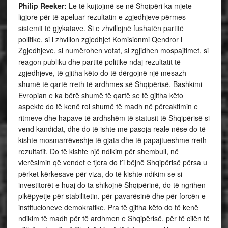
Philip Reeker:
Le të kujtojmë se në Shqipëri ka mjete
ligjore për të apeluar rezultatin e zgjedhjeve përmes
sistemit të gjykatave. Si e zhvillojnë fushatën partitë
politike, si i zhvillon zgjedhjet Komisionmi Qendror i
Zgjedhjeve, si numërohen votat, si zgjidhen mospajtimet, si
reagon publiku dhe partitë politike ndaj rezultatit të
zgjedhjeve, të gjitha këto do të dërgojnë një mesazh
shumë të qartë rreth të ardhmes së Shqipërisë. Bashkimi
Evropian e ka bërë shumë të qartë se të gjitha këto
aspekte do të kenë rol shumë të madh në përcaktimin e
ritmeve dhe hapave të ardhshëm të statusit të Shqipërisë si
vend kandidat, dhe do të ishte me pasoja reale nëse do të
kishte mosmarrëveshje të gjata dhe të papajtueshme rreth
rezultatit. Do të kishte një ndikim për shembull, në
vlerësimin që vendet e tjera do t’i bëjnë Shqipërisë përsa u
përket kërkesave për viza, do të kishte ndikim se si
investitorët e huaj do ta shikojnë Shqipërinë, do të ngrihen
pikëpyetje për stabilitetin, për pavarësinë dhe për forcën e
institucioneve demokratike. Pra të gjitha këto do të kenë
ndikim të madh për të ardhmen e Shqipërisë, për të cilën të