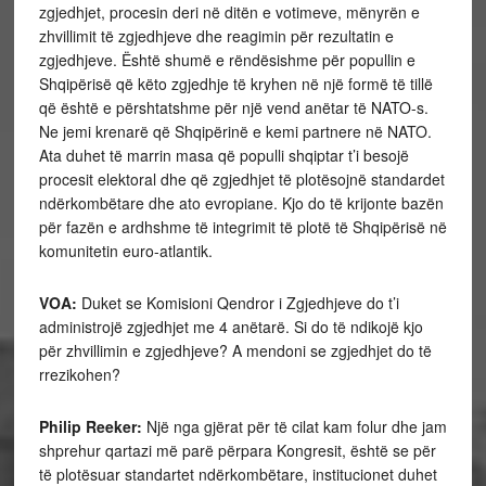
zgjedhjet, procesin deri në ditën e votimeve, mënyrën e
zhvillimit të zgjedhjeve dhe reagimin për rezultatin e
zgjedhjeve. Është shumë e rëndësishme për popullin e
Shqipërisë që këto zgjedhje të kryhen në një formë të tillë
që është e përshtatshme për një vend anëtar të NATO-s.
Ne jemi krenarë që Shqipërinë e kemi partnere në NATO.
Ata duhet të marrin masa që populli shqiptar t’i besojë
procesit elektoral dhe që zgjedhjet të plotësojnë standardet
ndërkombëtare dhe ato evropiane. Kjo do të krijonte bazën
për fazën e ardhshme të integrimit të plotë të Shqipërisë në
komunitetin euro-atlantik.
VOA:
Duket se Komisioni Qendror i Zgjedhjeve do t’i
administrojë zgjedhjet me 4 anëtarë. Si do të ndikojë kjo
për zhvillimin e zgjedhjeve? A mendoni se zgjedhjet do të
rrezikohen?
Philip Reeker:
Një nga gjërat për të cilat kam folur dhe jam
shprehur qartazi më parë përpara Kongresit, është se për
të plotësuar standartet ndërkombëtare, institucionet duhet