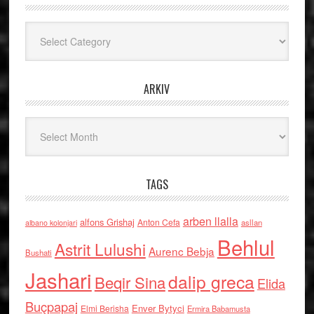
Kategoritë
ARKIV
Arkiv
TAGS
arben llalla
alfons Grishaj
Anton Cefa
asllan
albano kolonjari
Behlul
Astrit Lulushi
Aurenc Bebja
Bushati
Jashari
dalip greca
Beqir Sina
Elida
Buçpapaj
Enver Bytyci
Elmi Berisha
Ermira Babamusta