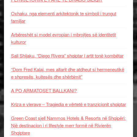
Oxhaku, nga elementi arkitektonik te simboli i trungut
familjar
Arbëreshët si model evropian i mbrojtjes së identitetit
kulturor
Sali Shijaku, “Diego Rivera” shqiptar i artit tonë kombëtar
“Dom Fred Kalaj, mes altarit dhe atdheut si hermeneutikë
e shpresës, kujtesës dhe shërbimit”
A PO ARMATOSET BALLKANI?
Kriza e vlerave – Tragjedia e vërtetë e tranzicionit shqiptar
Green Coast sjell Nammos Hotels & Resorts në Shqipëri:
Një destinacion i ri lifestyle merr formë në Rivierën
Shqiptare