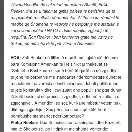
Zëvendësndihmës sekretari amerikan i Shtetit, Philip
Reeker, tha se u takon të gjitha palëve të përfshira që të
respektojnë rezultatin përfundimtar. Ai tha se ka rëndësi të
madhe që Shqipëria të veprojë në përputhje me statusin e
saj si vend anëtar i NATO-s duke mbajtur zgjedhje të
rregullta. Roti Reeker i bëri komentet gjatë një vizite në
Shkup, në një intervistë për Zërin e Amerikës.
VOA:
Zoti Reeker në fillim të muajit maj, gjatë një dëshmie
para Komisionit Amerikan të Helsinikit ju theksuat se
“Shtetet e Bashkuara e kanë bërë të qartë se që zgjedhjet
të jenë në përputhje me standartet ndërkombëtare duhet të
respektohet pavarësia e institucioneve; debati politik duhet
të jetë konstruktiv dhe i civilizuar; dhe populli shqiptar duhet
të ketë besim si në procesin zgjedhor, edhe në rezultatin e
zgjedhjeve”. A mendoni se sot, kur kanë mbetur vetëm pak
ditë nga zgjedhjet, Shqipëria ka shans që këtë herë t’i
përmbushë standartet ndërkombëtare?
Philip Reeker:
Dua të theksoj se Uashingtoni dhe Brukseli,
miq të Shqipërisë, po i ndjekim me shumë vëmendje