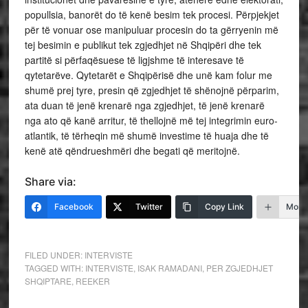
popullsia, banorët do të kenë besim tek procesi. Përpjekjet
për të vonuar ose manipuluar procesin do ta gërryenin më
tej besimin e publikut tek zgjedhjet në Shqipëri dhe tek
partitë si përfaqësuese të ligjshme të interesave të
qytetarëve. Qytetarët e Shqipërisë dhe unë kam folur me
shumë prej tyre, presin që zgjedhjet të shënojnë përparim,
ata duan të jenë krenarë nga zgjedhjet, të jenë krenarë
nga ato që kanë arritur, të thellojnë më tej integrimin euro-
atlantik, të tërheqin më shumë investime të huaja dhe të
kenë atë qëndrueshmëri dhe begati që meritojnë.
Share via:
Facebook
Twitter
Copy Link
More
FILED UNDER:
INTERVISTE
TAGGED WITH:
INTERVISTE
,
ISAK RAMADANI
,
PER ZGJEDHJET
SHQIPTARE
,
REEKER