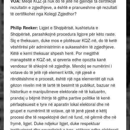
VOA:
Meqë KQZ-ja nuk do të jetë në gjendje ta certifikojë
rezultatin e zgjedhjeve, a është e pranueshme që rezultati
të certifikohet nga Kolegji Zgjedhor?
Philip Reeker:
Ligjet e Shqipërisë, kushtetuta e
Shqipërisë, parashikojnë procedura ligjore për këto raste.
Siç e theksuam, duke mos e plotësuar KQZ-në, do të ketë
vështirësi për administrimin e suksesshëm të zgjedhjeve.
Këtë e kemi theksuar shpesh herë. Por megjithë
managësitë e KQZ-së, si qeveria edhe opozita kanë
vendosur të shkojnë në zgjedhje. Mendoj se numërimi i
votave do të jetë një element kritik, një pjesë e
rëndësishme e procesit, është një nga elementët që nuk
gëzon nivelin më të lartë të besimit të publikut, bazuar në
historikun e manipulimeve elektorale në të kaluarën,
prandaj u bëjmë thirrje të gjitha partive politike të kenë
përfaqësuesit e tyre në aparatin lokal elektoral dhe në
grupet e numërimit të votave, që të jenë pjesë e këtij
procesi dhe të respektojnë deri në fund, në gërmë dhe në
frymë, ligjet. Duke ndjekur ligjet, duke respektuar
institucionet dhe pavarësinë e tyre, atëhere edhe elektorati,