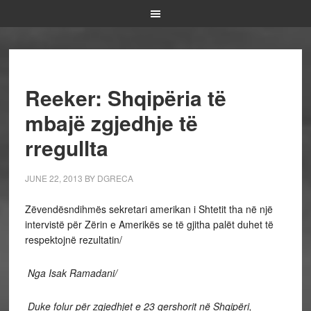
Reeker: Shqipëria të
mbajë zgjedhje të
rregullta
JUNE 22, 2013
BY
DGRECA
Zëvendësndihmës sekretari amerikan i Shtetit tha në një
intervistë për Zërin e Amerikës se të gjitha palët duhet të
respektojnë rezultatin/
Nga Isak Ramadani/
Duke folur për zgjedhjet e 23 qershorit në Shqipëri,