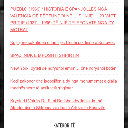
PUEBLO (1966) / HISTORIA E SPANJOLLES NGA
VALENCIA QË PËRFUNDOI NË LUSHNJE — 29 VJET
PRITJE (1937 – 1966) TË NJË TELEFONATE NGA DY
MOTRAT
Kujtojmë sakrificën e familjes Lleshi për lirinë e Kosovës
SPAÇI NUK E MPOSHTI SHPIRTIN
New York, qyteti që ndryshoi emrin… dhe ndryshoi botën
Kodi zakonor dhe isopolifonia dy nga monumentet e gjalla
madhështore të antikitetit shqiptar
Kryetari i Vatrës Dr. Elmi Berisha zhvilloi takim në
Akademinë e Shkencave dhe të Arteve të Kosovës
KATEGORITË