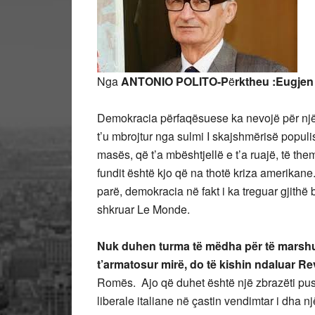
Nga
ANTONIO POLITO-P
ë
rktheu :Eugjen 
Demokracia përfaqësuese ka nevojë për një t
t’u mbrojtur nga sulmi I skajshmërisë populi
masës, që t’a mbështjellë e t’a ruajë, të the
fundit është kjo që na thotë kriza amerikan
parë, demokracia në fakt i ka treguar gjithë b
shkruar Le Monde.
Nuk duhen turma të mëdha për të marshua
t’armatosur mirë, do të kishin ndaluar Re
Romës. Ajo që duhet është një zbrazëti push
liberale italiane në çastin vendimtar i dha 