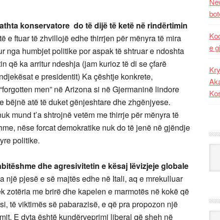
New
bot
athta konservatore do të dijë të ketë në rindërtimin
Kod
të e ftuar të zhvillojë edhe thirrjen për mënyra të mira
e g
r nga humbjet politike por aspak të shtruar e ndoshta
tin që ka arritur ndeshja (jam kurioz të di se çfarë
Kry
ndjekësat e presidentit) Ka çështje konkrete,
Aka
“forgotten men” në Arizona si në Gjermaninë lindore
Ko
e bëjnë atë të duket gënjeshtare dhe zhgënjyese.
uk mund t’a shtrojnë vetëm me thirrje për mënyra të
hme, nëse forcat demokratike nuk do të jenë në gjëndje
yre politike.
Kat
bitëshme dhe agresivitetin e kësaj lëvizjeje globale
a një pjesë e së majtës edhe në Itali, aq e mrekulluar
tek zotëria me brirë dhe kapelen e marmotës në kokë që
si, të viktimës së pabarazisë, e që pra propozon një
Ark
zmit. E dyta është kundërveprimi liberal që sheh në