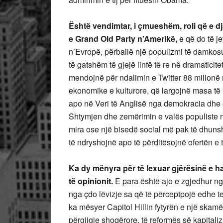
Është vendimtar, i çmueshëm, roli që e dj
e Grand Old Party n’Amerikë,
e që do të je
n’Evropë, përballë një populizmi të damkosu
të gatshëm të gjejë linfë të re në dramaticite
mendojnë për ndalimin e Twitter 88 milionë 
ekonomike e kulturore, që largojnë masa të 
apo në Veri të Anglisë nga demokracia dhe 
Shtymjen dhe zemërimin e valës populiste n
mira ose një bisedë social më pak të dhuns
të ndryshojnë apo të përditësojnë ofertën e t
Ka dy mënyra për të lexuar gjërësinë e ha
të opinionit.
E para është ajo e zgjedhur ng
nga çdo lëvizje sa që të përceptpojë edhe 
ka mësyer Capitol Hillin fytyrën e një skamë
përgjigje shoqërore, të reformës së kapitali