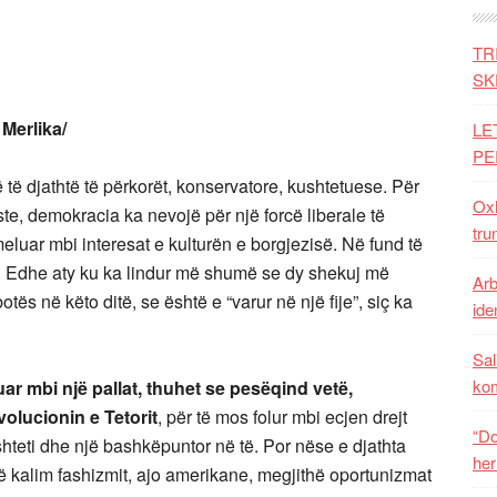
TR
SK
Merlika/
LE
PE
ë djathtë të përkorët, konservatore, kushtetuese. Për
Oxh
ste, demokracia ka nevojë për një forcë liberale të
tru
meluar mbi interesat e kulturën e borgjezisë. Në fund të
e. Edhe aty ku ka lindur më shumë se dy shekuj më
Arb
otës në këto ditë, se është e “varur në një fije”, siç ka
iden
Sal
ko
r mbi një pallat, thuhet se pesëqind vetë,
volucionin e Tetorit
, për të mos folur mbi ecjen drejt
“Do
teti dhe një bashkëpuntor në të. Por nëse e djathta
her
një kalim fashizmit, ajo amerikane, megjithë oportunizmat