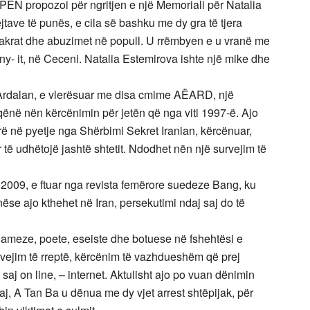
PEN propozoi për ngritjen e një Memoriali për Natalia
tave të punës, e cila së bashku me dy gra të tjera
krat dhe abuzimet në popull. U rrëmbyen e u vranë me
ny- it, në Ceceni. Natalia Estemirova ishte një mike dhe
 Ardalan, e vlerësuar me disa cmime AËARD, një
a qënë nën kërcënimin për jetën që nga viti 1997-ë. Ajo
rë në pyetje nga Shërbimi Sekret Iranian, kërcënuar,
 të udhëtojë jashtë shtetit. Ndodhet nën një survejim të
it 2009, e ftuar nga revista femërore suedeze Bang, ku
se ajo kthehet në Iran, persekutimi ndaj saj do të
ameze, poete, eseiste dhe botuese në fshehtësi e
rvejim të rreptë, kërcënim të vazhdueshëm që prej
e saj on line, – internet. Aktulisht ajo po vuan dënimin
saj, A Tan Ba u dënua me dy vjet arrest shtëpijak, për