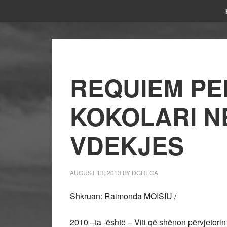
REQUIEM PE
KOKOLARI NE
VDEKJES
AUGUST 13, 2013
BY
DGRECA
Shkruan: Raimonda MOISIU /
2010 –ta -është – Viti që shënon përvjetorin 