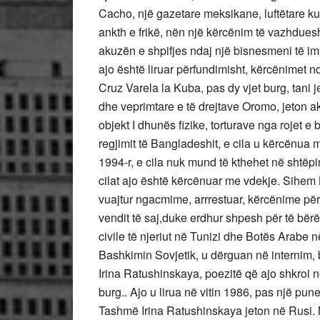
Cacho, një gazetare meksikane, luftëtare ku
ankth e frikë, nën një kërcënim të vazhdues
akuzën e shpifjes ndaj një bisnesmeni të imp
ajo është liruar përfundimisht, kërcënimet 
Cruz Varela la Kuba, pas dy vjet burg, tani
dhe veprimtare e të drejtave Oromo, jeton a
objekt I dhunës fizike, torturave nga rojet e
regjimit të Bangladeshit, e cila u kërcënua 
1994-r, e cila nuk mund të kthehet në shtëpin
cilat ajo është kërcënuar me vdekje. Sihem
vuajtur ngacmime, arrrestuar, kërcënime pë
vendit të saj,duke erdhur shpesh për të bërë 
civile të njeriut në Tunizi dhe Botës Arabe 
Bashkimin Sovjetik, u dërguan në internim, b
Irina Ratushinskaya, poezitë që ajo shkroi në
burg.. Ajo u lirua në vitin 1986, pas një pu
Tashmë Irina Ratushinskaya jeton në Rusi. M