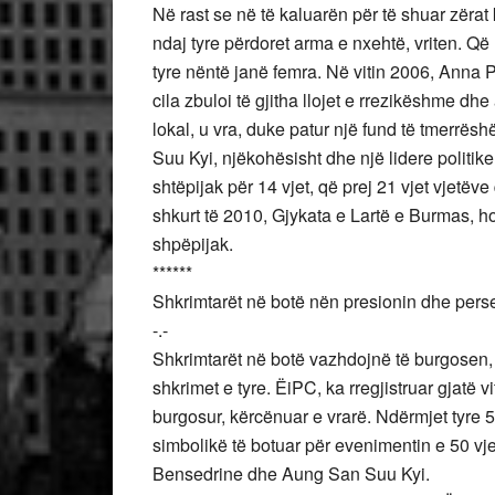
Në rast se në të kaluarën për të shuar zërat
ndaj tyre përdoret arma e nxehtë, vriten. Që
tyre nëntë janë femra. Në vitin 2006, Anna 
cila zbuloi të gjitha llojet e rrezikëshme dh
lokal, u vra, duke patur një fund të tmerr
Suu Kyi, njëkohësisht dhe një lidere politik
shtëpijak për 14 vjet, që prej 21 vjet vjetëve
shkurt të 2010, Gjykata e Lartë e Burmas, ho
shpëpijak.
******
Shkrimtarët në botë nën presionin dhe pers
-.-
Shkrimtarët në botë vazhdojnë të burgosen,
shkrimet e tyre. ËiPC, ka rregjistruar gjatë 
burgosur, kërcënuar e vrarë. Ndërmjet tyre 5
simbolikë të botuar për evenimentin e 50 vj
Bensedrine dhe Aung San Suu Kyi.