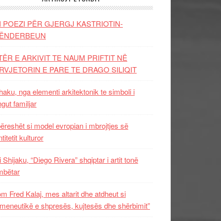
I POEZI PËR GJERGJ KASTRIOTIN-
ËNDERBEUN
TËR E ARKIVIT TE NAUM PRIFTIT NË
RVJETORIN E PARE TE DRAGO SILIQIT
aku, nga elementi arkitektonik te simboli i
ngut familjar
ëreshët si model evropian i mbrojtjes së
titetit kulturor
i Shijaku, “Diego Rivera” shqiptar i artit tonë
mbëtar
m Fred Kalaj, mes altarit dhe atdheut si
meneutikë e shpresës, kujtesës dhe shërbimit”