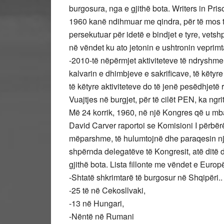
burgosura, nga e gjithë bota. Writers in Pri
1960 kanë ndihmuar me qindra, për të mos th
persekutuar për idetë e bindjet e tyre, vetsh
në vëndet ku ato jetonin e ushtronin veprimtari
-2010-të nëpërmjet aktiviteteve të ndryshme,
kalvarin e dhimbjeve e sakrificave, të këty
të këtyre aktiviteteve do të jenë pesëdhjetë
Vuajtjes në burgjet, për të cilët PEN, ka ngri
Më 24 korrik, 1960, në një Kongres që u mba
David Carver raportoi se Komisioni I përbërë
mëparshme, të hulumtojnë dhe paraqesin një l
shpërnda delegatëve të Kongresit, atë ditë 
gjithë bota. Lista fillonte me vëndet e Europ
-Shtatë shkrimtarë të burgosur në Shqipëri..
-25 të në Cekosllvaki,
-13 në Hungari,
-Nëntë në Rumani