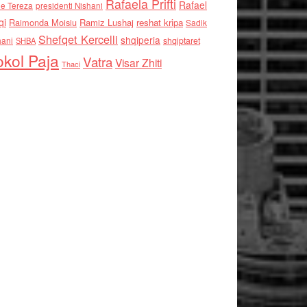
Rafaela Prifti
Rafael
e Tereza
presidenti Nishani
qi
Raimonda Moisiu
Ramiz Lushaj
reshat kripa
Sadik
Shefqet Kercelli
shqiperia
hani
shqiptaret
SHBA
kol Paja
Vatra
Visar Zhiti
Thaci