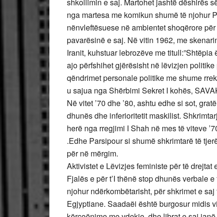
shkollimin e saj. Martohet jashtë dëshirës
nga martesa me komikun shumë të njohur P
nënvleftësuese në ambientet shoqërore për pa
pavarësinë e saj. Në vitin 1962, me skenarin 
Iranit, kuhstuar lebrozëve me titull:”Shtëpia ë
ajo përfshihet gjërësisht në lëvizjen politi
qëndrimet personale politike me shume rreks
u sajua nga Shërbimi Sekret I kohës, SAVA
Në vitet ’70 dhe ’80, ashtu edhe si sot, grat
dhunës dhe inferioritetit maskilist. Shkrimt
herë nga rregjimi I Shah në mes të viteve ’7
.Edhe Parsipour si shumë shkrimtarë të tjerë 
për në mërgim.
Aktivistet e Lëvizjes feministe për të drejtat 
Fjalës e për t’I thënë stop dhunës verbale e
njohur ndërkombëtarisht, për shkrimet e saj 
Egjyptiane. Saadaëi është burgosur midis v
kërceënime me vdekje, dhe librat e saj janë