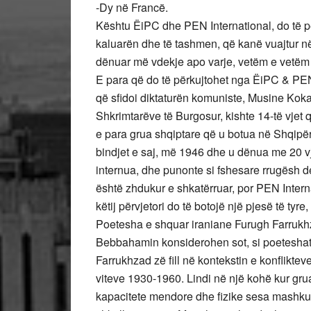
-Dy në Francë.
Kështu ËiPC dhe PEN International, do të përk
kaluarën dhe të tashmen, që kanë vuajtur në 
dënuar më vdekje apo varje, vetëm e vetëm s
E para që do të përkujtohet nga ËiPC & PEN 
që sfidoi diktaturën komuniste, Musine Kokal
Shkrimtarëve të Burgosur, kishte 14-të vjet 
e para grua shqiptare që u botua në Shqipër
bindjet e saj, më 1946 dhe u dënua me 20 v
internua, dhe punonte si fshesare rrugësh de
është zhdukur e shkatërruar, por PEN Interna
këtij përvjetori do të botojë një pjesë të ty
Poetesha e shquar iraniane Furugh Farrukh
Bebbahamin konsiderohen sot, si poeteshat
Farrukhzad zë fill në kontekstin e konflikte
viteve 1930-1960. Lindi në një kohë kur grua
kapacitete mendore dhe fizike sesa mashkull