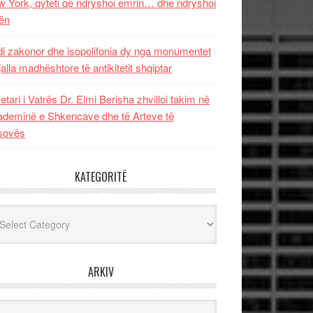
 York, qyteti që ndryshoi emrin… dhe ndryshoi
ën
i zakonor dhe isopolifonia dy nga monumentet
jalla madhështore të antikitetit shqiptar
etari i Vatrës Dr. Elmi Berisha zhvilloi takim në
deminë e Shkencave dhe të Arteve të
sovës
KATEGORITË
egoritë
ARKIV
iv