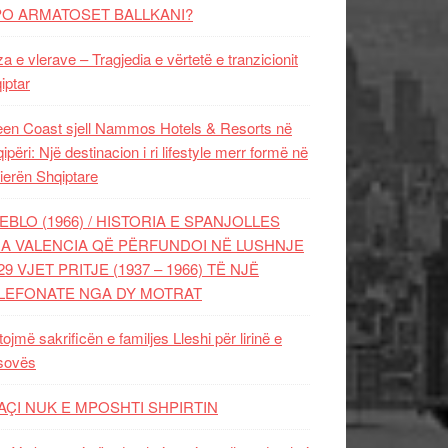
PO ARMATOSET BALLKANI?
za e vlerave – Tragjedia e vërtetë e tranzicionit
iptar
en Coast sjell Nammos Hotels & Resorts në
ipëri: Një destinacion i ri lifestyle merr formë në
ierën Shqiptare
EBLO (1966) / HISTORIA E SPANJOLLES
A VALENCIA QË PËRFUNDOI NË LUSHNJE
29 VJET PRITJE (1937 – 1966) TË NJË
LEFONATE NGA DY MOTRAT
tojmë sakrificën e familjes Lleshi për lirinë e
sovës
AÇI NUK E MPOSHTI SHPIRTIN