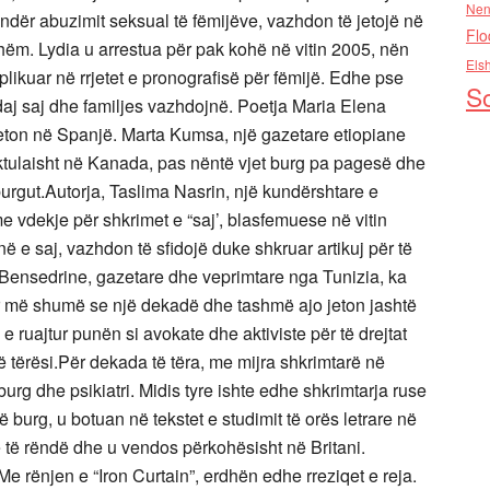
Nen
ndër abuzimit seksual të fëmijëve, vazhdon të jetojë në
Flo
hëm. Lydia u arrestua për pak kohë në vitin 2005, nën
Els
likuar në rrjetet e pronografisë për fëmijë. Edhe pse
So
ndaj saj dhe familjes vazhdojnë. Poetja Maria Elena
 jeton në Spanjë. Marta Kumsa, një gazetare etiopiane
ktulaisht në Kanada, pas nëntë vjet burg pa pagesë dhe
 burgut.Autorja, Taslima Nasrin, një kundërshtare e
me vdekje për shkrimet e “saj’, blasfemuese në vitin
ë e saj, vazhdon të sfidojë duke shkruar artikuj për të
 Bensedrine, gazetare dhe veprimtare nga Tunizia, ka
r më shumë se një dekadë dhe tashmë ajo jeton jashtë
e ruajtur punën si avokate dhe aktiviste për të drejtat
në tërësi.Për dekada të tëra, me mijra shkrimtarë në
urg dhe psikiatri. Midis tyre ishte edhe shkrimtarja ruse
 burg, u botuan në tekstet e studimit të orës letrare në
ne të rëndë dhe u vendos përkohësisht në Britani.
e rënjen e “Iron Curtain”, erdhën edhe rreziqet e reja.