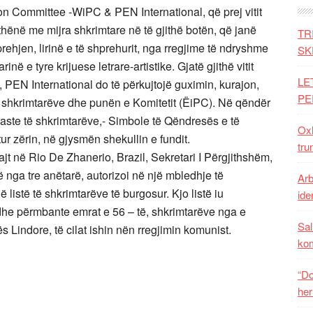
son Committee -WiPC & PEN International, që prej vitit
ënë me mijra shkrimtare në të gjithë botën, që janë
TR
prehjen, lirinë e të shprehurit, nga rregjime të ndryshme
SK
në e tyre krijuese letrare-artistike. Gjatë gjithë vitit
LE
 PEN International do të përkujtojë guximin, kurajon,
PE
re shkrimtarëve dhe punën e Komitetit (ËiPC). Në qëndër
 raste të shkrimtarëve,- Simbole të Qëndresës e të
Oxh
tur zërin, në gjysmën shekullin e fundit.
tru
jt në Rio De Zhanerio, Brazil, Sekretari I Përgjithshëm,
 nga tre anëtarë, autorizoi në një mbledhje të
Arb
istë të shkrimtarëve të burgosur. Kjo listë iu
iden
dhe përmbante emrat e 56 – të, shkrimtarëve nga e
Sal
ës Lindore, të cilat ishin nën rregjimin komunist.
ko
“Do
her