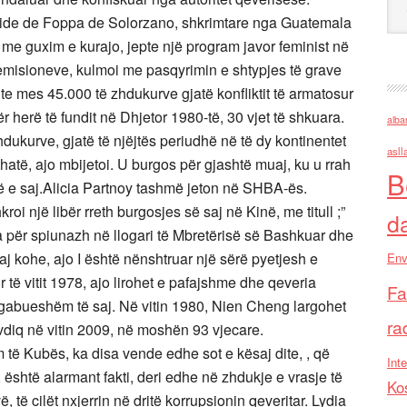
laide de Foppa de Solorzano, shkrimtare nga Guatemala
la me guxim e kurajo, jepte një program javor feminist në
is emisioneve, kulmoi me pasqyrimin e shtypjes të grave
 mes 45.000 të zhdukurve gjatë konfliktit të armatosur
r herë të fundit në Dhjetor 1980-të, 30 vjet të shkuara.
alba
hdukurve, gjatë të njëjtës periudhë në të dy kontinentet
asll
hatë, ajo mbijetoi. U burgos për gjashtë muaj, ku u rrah
B
rinë e saj.Alicia Partnoy tashmë jeton në SHBA-ës.
oi një libër rreth burgosjes së saj në Kinë, me titull ;”
d
 për spiunazh në llogari të Mbretërisë së Bashkuar dhe
aj kohe, ajo I është nënshtruar një sërë pyetjesh e
Env
r të vitit 1978, ajo lirohet e pafajshme dhe qeveria
Fa
e gabueshëm të saj. Në vitin 1980, Nien Cheng largohet
ra
vdiq në vitin 2009, në moshën 93 vjecare.
 të Kubës, ka disa vende edhe sot e kësaj dite, , që
Inte
, është alarmant fakti, deri edhe në zhdukje e vrasje të
Ko
, të cilët nxjerrin në dritë korrupsionin qeveritar. Lydia