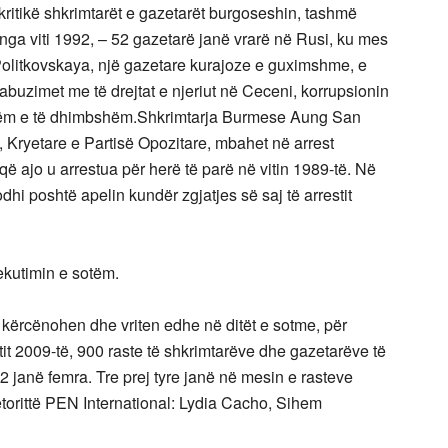
 kritikë shkrimtarët e gazetarët burgoseshin, tashmë
 nga viti 1992, – 52 gazetarë janë vrarë në Rusi, ku mes
Politkovskaya, një gazetare kurajoze e guximshme, e
e abuzimet me të drejtat e njeriut në Ceceni, korrupsionin
ëshëm e të dhimbshëm.Shkrimtarja Burmese Aung San
e, Kryetare e Partisë Opozitare, mbahet në arrest
 që ajo u arrestua për herë të parë në vitin 1989-të. Në
dhi poshtë apelin kundër zgjatjes së saj të arrestit
ekutimin e sotëm.
 kërcënohen dhe vriten edhe në ditët e sotme, për
vitit 2009-të, 900 raste të shkrimtarëve dhe gazetarëve të
2 janë femra. Tre prej tyre janë në mesin e rasteve
etorittë PEN International: Lydia Cacho, Sihem