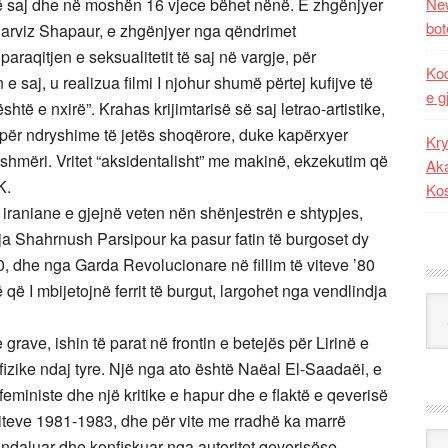
 së saj dhe në moshën 16 vjece bëhet nënë. E zhgënjyer
New
bot
arviz Shapaur, e zhgënjyer nga qëndrimet
raqitjen e seksualitetit të saj në vargje, për
Kod
e saj, u realizua filmi I njohur shumë përtej kufijve të
e g
shtë e nxirë”. Krahas krijimtarisë së saj letrao-artistike,
ke për ndryshime të jetës shoqërore, duke kapërxyer
Kry
hmëri. Vritet “aksidentalisht” me makinë, ekzekutim që
Aka
K.
Ko
ë iraniane e gjejnë veten nën shënjestrën e shtypjes,
arja Shahrnush Parsipour ka pasur fatin të burgoset dy
0, dhe nga Garda Revolucionare në fillim të viteve ’80
që I mbijetojnë ferrit të burgut, largohet nga vendlindja
Kat
e grave, ishin të parat në frontin e betejës për Lirinë e
 fizike ndaj tyre. Një nga ato është Naëal El-Saadaëi, e
feministe dhe një kritike e hapur dhe e flaktë e qeverisë
iteve 1981-1983, dhe për vite me rradhë ka marrë
Ark
 ndaluar dhe konfiskuar nga autoritet qeverisëse.