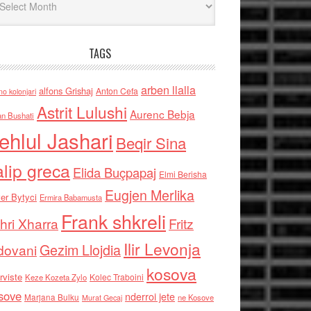
TAGS
arben llalla
alfons Grishaj
Anton Cefa
no kolonjari
Astrit Lulushi
Aurenc Bebja
an Bushati
ehlul Jashari
Beqir Sina
alip greca
Elida Buçpapaj
Elmi Berisha
Eugjen Merlika
er Bytyci
Ermira Babamusta
Frank shkreli
hri Xharra
Fritz
Ilir Levonja
Gezim Llojdia
dovani
kosova
rviste
Kolec Traboini
Keze Kozeta Zylo
sove
nderroi jete
Marjana Bulku
ne Kosove
Murat Gecaj