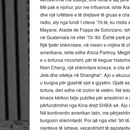
Më pak e njohur, por me influencë, ishte A
dhe një luftëtare e të drejtave të gruas e ci
radio, aty nga fundi I viteve ’70-të, ku mid
Mayane. Alaide de Foppa de Solorzano, ishte
në Guatemala në vitet ’70-’80. Është parë pë
Një tjetër shkrimtare, në mesin e mijëra të z
amerikane, ishte edhe Alicia Partnoy. Megjit
e u torturua mizorisht, për të treguar histo
Nien Cheng, një shkrimtare kineze, e cila shkr
Jeta dhe vdekja në Shanghai”. Ajo u akuzua
u burgos për gjashtë vjet e gjysëm. Gjatë as
tortura, deri edhe në izolim të vetëm. Në teto
kineze kërkon falje publike për arrestimin 
përfundimihst nga Kina drejt SHBA-së. Ajo 
Në kontinentin amerikan latin, me përjashtim
burgosin shkrimtarët. Por që nga vitet ’90-të
njerësve të letrave, vecanërisht të gazetarëvë