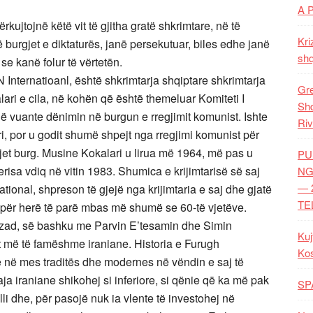
A 
ujtojnë këtë vit të gjitha gratë shkrimtare, në të
Kri
burgjet e diktaturës, janë persekutuar, biles edhe janë
shq
e kanë folur të vërtetën.
Internatioanl, është shkrimtarja shqiptare shkrimtarja
Gre
ari e cila, në kohën që është themeluar Komiteti I
Shq
që vuante dënimin në burgun e rregjimit komunist. Ishte
Riv
i, por u godit shumë shpejt nga rregjimi komunist për
jet burg. Musine Kokalari u lirua më 1964, më pas u
PU
risa vdiq në vitin 1983. Shumica e krijimtarisë së saj
NG
— 
tional, shpreson të gjejë nga krijimtaria e saj dhe gjatë
TE
re, për herë të parë mbas më shumë se 60-të vjetëve.
zad, së bashku me Parvin E’tesamin dhe Simin
Kuj
 më të famëshme iraniane. Historia e Furugh
Ko
ve në mes traditës dhe modernes në vëndin e saj të
ja iraniane shikohej si inferiore, si qënie që ka më pak
SP
i dhe, për pasojë nuk ia vlente të investohej në