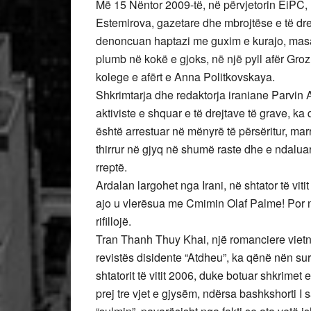
Më 15 Nëntor 2009-të, në përvjetorin ËiPC, 
Estemirova, gazetare dhe mbrojtëse e të drej
denoncuan haptazi me guxim e kurajo, masa
plumb në kokë e gjoks, në një pyll afër Groz
kolege e afërt e Anna Politkovskaya.
Shkrimtarja dhe redaktorja iraniane Parvin
aktiviste e shquar e të drejtave të grave, k
është arrestuar në mënyrë të përsëritur, mar
thirrur në gjyq në shumë raste dhe e ndaluar
rreptë.
Ardalan largohet nga Irani, në shtator të vit
ajo u vlerësua me Cmimin Olaf Palme! Por në
rifillojë.
Tran Thanh Thuy Khai, një romanciere vietn
revistës disidente “Atdheu”, ka qënë nën su
shtatorit të vitit 2006, duke botuar shkrimet 
prej tre vjet e gjysëm, ndërsa bashkshorti I 