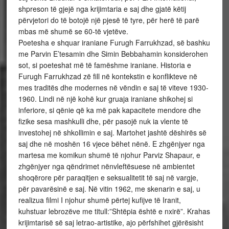
shpreson të gjejë nga krijimtaria e saj dhe gjatë këtij
përvjetori do të botojë një pjesë të tyre, për herë të parë
mbas më shumë se 60-të vjetëve.
Poetesha e shquar iraniane Furugh Farrukhzad, së bashku
me Parvin E’tesamin dhe Simin Bebbahamin konsiderohen
sot, si poeteshat më të famëshme iraniane. Historia e
Furugh Farrukhzad zë fill në kontekstin e konflikteve në
mes traditës dhe modernes në vëndin e saj të viteve 1930-
1960. Lindi në një kohë kur gruaja iraniane shikohej si
inferiore, si qënie që ka më pak kapacitete mendore dhe
fizike sesa mashkulli dhe, për pasojë nuk ia vlente të
investohej në shkollimin e saj. Martohet jashtë dëshirës së
saj dhe në moshën 16 vjece bëhet nënë. E zhgënjyer nga
martesa me komikun shumë të njohur Parviz Shapaur, e
zhgënjyer nga qëndrimet nënvleftësuese në ambientet
shoqërore për paraqitjen e seksualitetit të saj në vargje,
për pavarësinë e saj. Në vitin 1962, me skenarin e saj, u
realizua filmi I njohur shumë përtej kufijve të Iranit,
kuhstuar lebrozëve me titull:”Shtëpia është e nxirë”. Krahas
krijimtarisë së saj letrao-artistike, ajo përfshihet gjërësisht