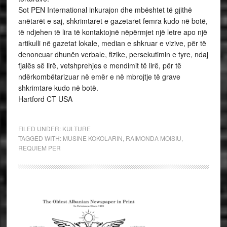
Sot PEN International inkurajon dhe mbështet të gjithë
anëtarët e saj, shkrimtaret e gazetaret femra kudo në botë,
të ndjehen të lira të kontaktojnë nëpërmjet një letre apo një
artikulli në gazetat lokale, median e shkruar e vizive, për të
denoncuar dhunën verbale, fizike, persekutimin e tyre, ndaj
fjalës së lirë, vetshprehjes e mendimit të lirë, për të
ndërkombëtarizuar në emër e në mbrojtje të grave
shkrimtare kudo në botë.
Hartford CT USA
FILED UNDER:
KULTURE
TAGGED WITH:
MUSINE KOKOLARIN
,
RAIMONDA MOISIU
,
REQUIEM PER