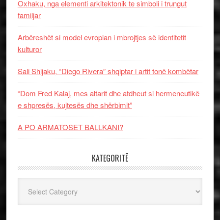
Oxhaku, nga elementi arkitektonik te simboli i trungut
familjar
Arbëreshët si model evropian i mbrojtjes së identitetit
kulturor
Sali Shijaku, “Diego Rivera” shqiptar i artit tonë kombëtar
“Dom Fred Kalaj, mes altarit dhe atdheut si hermeneutikë
e shpresës, kujtesës dhe shërbimit”
A PO ARMATOSET BALLKANI?
KATEGORITË
Kategoritë