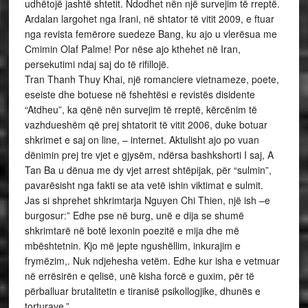
udhëtojë jashtë shtetit. Ndodhet nën një survejim të rreptë.
Ardalan largohet nga Irani, në shtator të vitit 2009, e ftuar
nga revista femërore suedeze Bang, ku ajo u vlerësua me
Cmimin Olaf Palme! Por nëse ajo kthehet në Iran,
persekutimi ndaj saj do të rifillojë.
Tran Thanh Thuy Khai, një romanciere vietnameze, poete,
eseiste dhe botuese në fshehtësi e revistës disidente
“Atdheu”, ka qënë nën survejim të rreptë, kërcënim të
vazhdueshëm që prej shtatorit të vitit 2006, duke botuar
shkrimet e saj on line, – internet. Aktulisht ajo po vuan
dënimin prej tre vjet e gjysëm, ndërsa bashkshorti I saj, A
Tan Ba u dënua me dy vjet arrest shtëpijak, për “sulmin”,
pavarësisht nga fakti se ata vetë ishin viktimat e sulmit.
Jas si shprehet shkrimtarja Nguyen Chi Thien, një ish –e
burgosur:” Edhe pse në burg, unë e dija se shumë
shkrimtarë në botë lexonin poezitë e mija dhe më
mbështetnin. Kjo më jepte ngushëllim, inkurajim e
frymëzim,. Nuk ndjehesha vetëm. Edhe kur isha e vetmuar
në errësirën e qelisë, unë kisha forcë e guxim, për të
përballuar brutalitetin e tiranisë psikollogjike, dhunës e
torturave.”