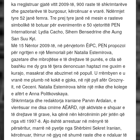
ka rregjistruar gjatë vitit 2009-të, 900 raste të shkrimtarëve
dhe gazetarëve të burgosur, kërcënuar e vrarë. Ndërmjet
tyre 52 janë femra. Tre prej tyre janë në mesin e rasteve
simbolikë të botuar për evenimentin e 50 vjetorittë PEN
International: Lydia Cacho, Sihem Bensedrine dhe Aung
San Suu Kyi.
Më 15 Nëntor 2009-të, në përvjetorin ËiPC, PEN propozoi
për ngritjen e një Memoriali për Natalia Estemirova,
gazetare dhe mbrojtëse e të drejtave të punës, e cila së
bashku me dy gra të tjera denoncuan haptazi me guxim e
kurajo, masakrat dhe abuzimet në popull. U rrëmbyen e u
vranë me plumb në kokë e gjoks, në një pyll afër Grozny-
it, në Ceceni. Natalia Estemirova ishte një mike dhe kolege
e afërt e Anna Politkovskaya.
Shkrimtarja dhe redaktorja iraniane Parvin Ardalan, e
vlerësuar me disa cmime AËARD, një aktiviste e shquar e
të drejtave të grave, ka qënë nën kërcënimin për jetën që
nga viti 1997-ë. Ajo është arrestuar në mënyrë të
përsëritur, marrë në pyetje nga Shërbimi Sekret Iranian,
kërcënuar, thirrur në gjyq në shumë raste dhe e ndaluar të