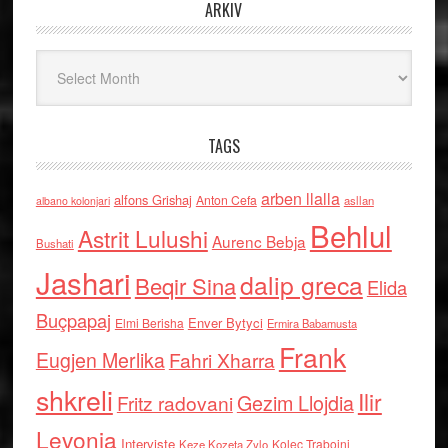
ARKIV
Arkiv
TAGS
arben llalla
alfons Grishaj
Anton Cefa
asllan
albano kolonjari
Behlul
Astrit Lulushi
Aurenc Bebja
Bushati
Jashari
dalip greca
Beqir Sina
Elida
Buçpapaj
Enver Bytyci
Elmi Berisha
Ermira Babamusta
Frank
Eugjen Merlika
Fahri Xharra
shkreli
Ilir
Gezim Llojdia
Fritz radovani
Levonja
Interviste
Kolec Traboini
Keze Kozeta Zylo