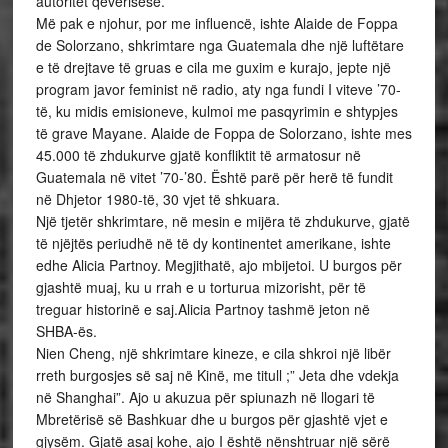
autoritet qeverisëse.
Më pak e njohur, por me influencë, ishte Alaide de Foppa
de Solorzano, shkrimtare nga Guatemala dhe një luftëtare
e të drejtave të gruas e cila me guxim e kurajo, jepte një
program javor feminist në radio, aty nga fundi I viteve ’70-
të, ku midis emisioneve, kulmoi me pasqyrimin e shtypjes
të grave Mayane. Alaide de Foppa de Solorzano, ishte mes
45.000 të zhdukurve gjatë konfliktit të armatosur në
Guatemala në vitet ’70-’80. Është parë për herë të fundit
në Dhjetor 1980-të, 30 vjet të shkuara.
Një tjetër shkrimtare, në mesin e mijëra të zhdukurve, gjatë
të njëjtës periudhë në të dy kontinentet amerikane, ishte
edhe Alicia Partnoy. Megjithatë, ajo mbijetoi. U burgos për
gjashtë muaj, ku u rrah e u torturua mizorisht, për të
treguar historinë e saj.Alicia Partnoy tashmë jeton në
SHBA-ës.
Nien Cheng, një shkrimtare kineze, e cila shkroi një libër
rreth burgosjes së saj në Kinë, me titull ;” Jeta dhe vdekja
në Shanghai”. Ajo u akuzua për spiunazh në llogari të
Mbretërisë së Bashkuar dhe u burgos për gjashtë vjet e
gjysëm. Gjatë asaj kohe, ajo I është nënshtruar një sërë