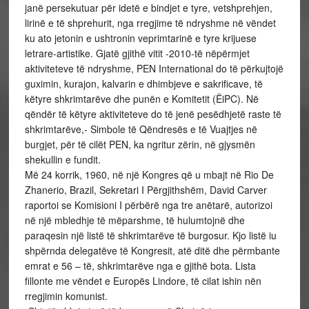
janë persekutuar për idetë e bindjet e tyre, vetshprehjen,
lirinë e të shprehurit, nga rregjime të ndryshme në vëndet
ku ato jetonin e ushtronin veprimtarinë e tyre krijuese
letrare-artistike. Gjatë gjithë vitit -2010-të nëpërmjet
aktiviteteve të ndryshme, PEN International do të përkujtojë
guximin, kurajon, kalvarin e dhimbjeve e sakrificave, të
këtyre shkrimtarëve dhe punën e Komitetit (ËiPC). Në
qëndër të këtyre aktiviteteve do të jenë pesëdhjetë raste të
shkrimtarëve,- Simbole të Qëndresës e të Vuajtjes në
burgjet, për të cilët PEN, ka ngritur zërin, në gjysmën
shekullin e fundit.
Më 24 korrik, 1960, në një Kongres që u mbajt në Rio De
Zhanerio, Brazil, Sekretari I Përgjithshëm, David Carver
raportoi se Komisioni I përbërë nga tre anëtarë, autorizoi
në një mbledhje të mëparshme, të hulumtojnë dhe
paraqesin një listë të shkrimtarëve të burgosur. Kjo listë iu
shpërnda delegatëve të Kongresit, atë ditë dhe përmbante
emrat e 56 – të, shkrimtarëve nga e gjithë bota. Lista
fillonte me vëndet e Europës Lindore, të cilat ishin nën
rregjimin komunist.