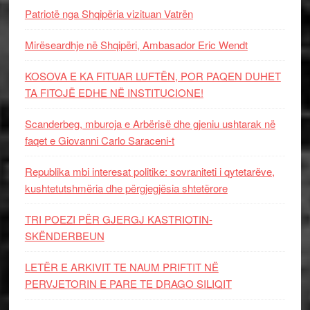
Patriotë nga Shqipëria vizituan Vatrën
Mirëseardhje në Shqipëri, Ambasador Eric Wendt
KOSOVA E KA FITUAR LUFTËN, POR PAQEN DUHET
TA FITOJË EDHE NË INSTITUCIONE!
Scanderbeg, mburoja e Arbërisë dhe gjeniu ushtarak në
faqet e Giovanni Carlo Saraceni-t
Republika mbi interesat politike: sovraniteti i qytetarëve,
kushtetutshmëria dhe përgjegjësia shtetërore
TRI POEZI PËR GJERGJ KASTRIOTIN-
SKËNDERBEUN
LETËR E ARKIVIT TE NAUM PRIFTIT NË
PERVJETORIN E PARE TE DRAGO SILIQIT