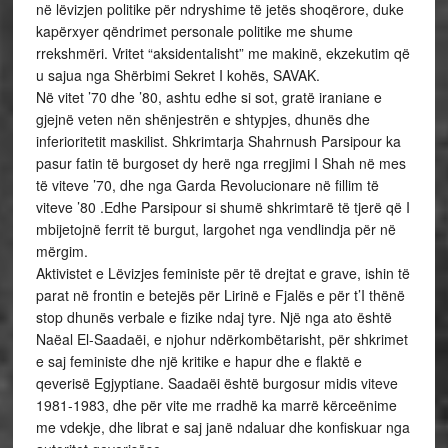
në lëvizjen politike për ndryshime të jetës shoqërore, duke
kapërxyer qëndrimet personale politike me shume
rrekshmëri. Vritet “aksidentalisht” me makinë, ekzekutim që
u sajua nga Shërbimi Sekret I kohës, SAVAK.
Në vitet ’70 dhe ’80, ashtu edhe si sot, gratë iraniane e
gjejnë veten nën shënjestrën e shtypjes, dhunës dhe
inferioritetit maskilist. Shkrimtarja Shahrnush Parsipour ka
pasur fatin të burgoset dy herë nga rregjimi I Shah në mes
të viteve ’70, dhe nga Garda Revolucionare në fillim të
viteve ’80 .Edhe Parsipour si shumë shkrimtarë të tjerë që I
mbijetojnë ferrit të burgut, largohet nga vendlindja për në
mërgim.
Aktivistet e Lëvizjes feministe për të drejtat e grave, ishin të
parat në frontin e betejës për Lirinë e Fjalës e për t’I thënë
stop dhunës verbale e fizike ndaj tyre. Një nga ato është
Naëal El-Saadaëi, e njohur ndërkombëtarisht, për shkrimet
e saj feministe dhe një kritike e hapur dhe e flaktë e
qeverisë Egjyptiane. Saadaëi është burgosur midis viteve
1981-1983, dhe për vite me rradhë ka marrë kërceënime
me vdekje, dhe librat e saj janë ndaluar dhe konfiskuar nga