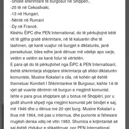
-Shtatë shkrimtarë të burgosur në Shqipëri..
-25 të në Cekosllvaki,
-13 në Hungari,
-Nëntë në Rumani
-Dy në Francë.
Kështu ËiPC dhe PEN International, do të përkujtojnë këtë
vit të gjitha gratë shkrimtare, në të kaluarën dhe të
tashmen, që kanë vuajtur në burgjet e diktaturës, janë
persekutuar, biles edhe janë dënuar më vdekje apo varje,
vetëm e vetëm se kanë folur të vërtetën.
E para që do të përkujtohet nga ËiPC & PEN Internatioanl,
është shkrimtarja shqiptare shkrimtarja që sfidoi diktaturën
komuniste, Musine Kokalari e cila, në kohën që është
themeluar Komiteti I Shkrimtarëve të Burgosur, kishte 14-të
vjet që vuante dënimin në burgun e rregjimit komunist.
Ishte e para grua shqiptare që u botua në Shqipëri, por u
godit shumë shpejt nga rregjimi komunist për bindjet e saj,
më 1946 dhe u dënua me 20 vjet burg. Musine Kokalari u
lirua më 1964, më pas u internua, dhe punonte si fshesare
rrugësh derisa vdiq në vitin 1983. Shumica e krijimtarisë së
saj është zhdukur e shkatërruar, por PEN International,