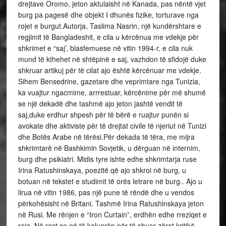
drejtave Oromo, jeton aktulaisht në Kanada, pas nëntë vjet
burg pa pagesë dhe objekt I dhunës fizike, torturave nga
rojet e burgut.Autorja, Taslima Nasrin, një kundërshtare e
regjimit të Bangladeshit, e cila u kërcënua me vdekje për
shkrimet e “saj’, blasfemuese në vitin 1994-r, e cila nuk
mund të kthehet në shtëpinë e saj, vazhdon të sfidojë duke
shkruar artikuj për të cilat ajo është kërcënuar me vdekje.
Sihem Bensedrine, gazetare dhe veprimtare nga Tunizia,
ka vuajtur ngacmime, arrrestuar, kërcënime për më shumë
se një dekadë dhe tashmë ajo jeton jashtë vendit të
saj,duke erdhur shpesh për të bërë e ruajtur punën si
avokate dhe aktiviste për të drejtat civile të njeriut në Tunizi
dhe Botës Arabe në tërësi.Për dekada të tëra, me mijra
shkrimtarë në Bashkimin Sovjetik, u dërguan në internim,
burg dhe psikiatri. Midis tyre ishte edhe shkrimtarja ruse
Irina Ratushinskaya, poezitë që ajo shkroi në burg, u
botuan në tekstet e studimit të orës letrare në burg.. Ajo u
lirua në vitin 1986, pas një pune të rëndë dhe u vendos
përkohësisht në Britani. Tashmë Irina Ratushinskaya jeton
në Rusi. Me rënjen e “Iron Curtain”, erdhën edhe rreziqet e
reja. Në rast se në të kaluarën për të shuar zërat kritikë