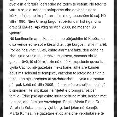
pyetjesh e tortura, deri edhe në izolim të vetëm. Në tetor të
vitit 1978, ajo lirohet e pafajshme dhe qeveria kineze
kërkon falje publike për arrestimin e gabueshëm të saj. Në
vitin 1980, Nien Cheng largohet përfundimihst nga Kina
drejt SHBA-së. Ajo vdiq në vitin 2009, në moshën 93
vjecare.
Në kontinentin amerikan latin, me përjashtim të Kubës, ka
disa vende edhe sot e kësaj dite, , që burgosin shkrimtarët.
Por që nga vitet ’90-të, është alarmant fakti, deri edhe në
zhdukje e vrasje të njerësve të letrave, vecanërisht të
gazetarëvë, të cilët nxjerrin në dritë korrupsionin qeveritar.
Lydia Cacho, një gazetare meksikane, luftëtare kundër
abuzimit seksual të fëmijëve, vazhdon të jetojë në ankth e
frikë, nën një kërcënim të vazhdueshëm. Lydia u arrestua
për pak kohë në vitin 2005, nën akuzën e shpifjes ndaj një
bisnesmeni të implikuar në rrjetet e pronografisë për
fëmijë. Edhe pse ajo është liruar përfundimisht, kërcënimet
ndaj saj dhe familjes vazhdojnë. Poetja Maria Elena Cruz
Varela la Kuba, pas dy vjet burg, tani jeton në Spanjë.
Marta Kumsa, një gazetare etiopiane dhe veprimtare e të