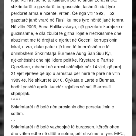
shkrimtarët e gazetarët burgoseshin, tashmë ndaj tyre
përdoret arma e nxehtë, vriten. Që nga viti 1992, – 52
gazetarë janë vrarë në Rusi, ku mes tyre nëntë janë femra.
Në vitin 2006, Anna Politkovskaya, një gazetare kurajoze e
guximshme, e cila zbuloi të gjitha llojet e rrezikëshme dhe
abuzimet me të drejtat e njeriut në Ceceni, korrupsionin
lokal, u vra, duke patur një fund të tmerrëshëm e të
dhimbshëm.Shkrimtarja Burmese Aung San Suu Kyi,
njëkohësisht dhe një lidere politike, Kryetare e Partisë
Opozitare, mbahet në arrest shtëpijak për 14 vjet, që prej
21 vjet vjetëve që ajo u arrestua për herë të parë në vitin
1989-të. Në shkurt të 2010, Gjykata e Lartë e Burmas,
hodhi poshtë apelin kundër zgjatjes së saj të arrestit
shpëpijak.
******
Shkrimtarët në botë nën presionin dhe persekutimin e
sotëm.
-.-
Shkrimtarët në botë vazhdojnë të burgosen, kërcënohen
dhe vriten edhe në ditët e sotme, për shkrimet e tyre. ËiPC,