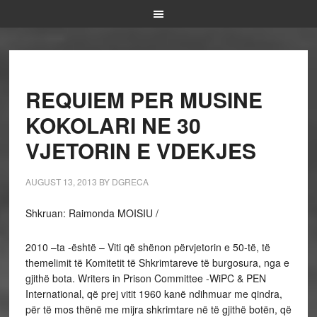
REQUIEM PER MUSINE
KOKOLARI NE 30
VJETORIN E VDEKJES
AUGUST 13, 2013
BY
DGRECA
Shkruan: Raimonda MOISIU /
2010 –ta -është – Viti që shënon përvjetorin e 50-të, të
themelimit të Komitetit të Shkrimtareve të burgosura, nga e
gjithë bota. Writers in Prison Committee -WiPC & PEN
International, që prej vitit 1960 kanë ndihmuar me qindra,
për të mos thënë me mijra shkrimtare në të gjithë botën, që