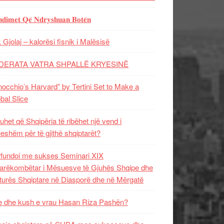
𝐝𝐢𝐦𝐞𝐭 𝐐𝐞̈ 𝐍𝐝𝐫𝐲𝐬𝐡𝐮𝐚𝐧 𝐁𝐨𝐭𝐞̈𝐧
 Gjolaj – kalorësi fisnik i Malësisë
DERATA VATRA SHPALLË KRYESINË
nocchio’s Harvard” by Tertini Set to Make a
bal Slice
uhet që Shqipëria të ribëhet një vend i
ueshëm për të gjithë shqiptarët?
fundoi me sukses Seminari XIX
rëkombëtar i Mësuesve të Gjuhës Shqipe dhe
turës Shqiptare në Diasporë dhe në Mërgatë
 dhe kush e vrau Hasan Riza Pashën?