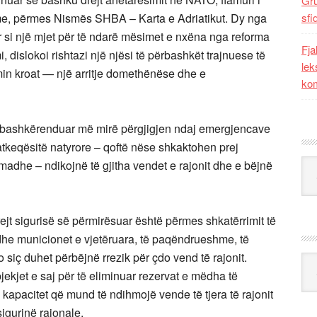
Gr
ime, përmes Nismës SHBA – Karta e Adriatikut. Dy nga
sfi
ur si një mjet për të ndarë mësimet e nxëna nga reforma
Fja
i, dislokoi rishtazi një njësi të përbashkët trajnuese të
lek
min kroat — një arritje domethënëse dhe e
kom
ë bashkërenduar më mirë përgjigjen ndaj emergjencave
atkeqësitë natyrore – qoftë nëse shkaktohen prej
Kat
madhe – ndikojnë të gjitha vendet e rajonit dhe e bëjnë
ejt sigurisë së përmirësuar është përmes shkatërrimit të
he municionet e vjetëruara, të paqëndrueshme, të
siç duhet përbëjnë rrezik për çdo vend të rajonit.
Ark
ekjet e saj për të eliminuar rezervat e mëdha të
 kapacitet që mund të ndihmojë vende të tjera të rajonit
sigurinë rajonale.