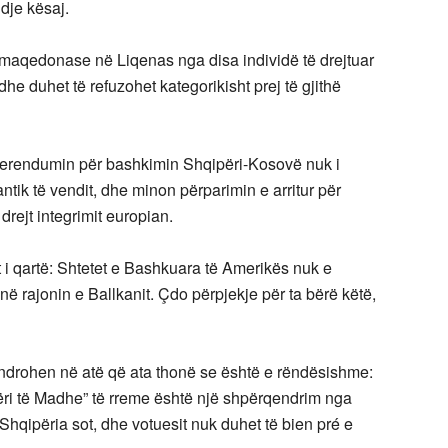
dje kësaj.
 maqedonase në Liqenas nga disa individë të drejtuar
e duhet të refuzohet kategorikisht prej të gjithë
referendumin për bashkimin Shqipëri-Kosovë nuk i
ntik të vendit, dhe minon përparimin e arritur për
drejt integrimit europian.
sht i qartë: Shtetet e Bashkuara të Amerikës nuk e
ë rajonin e Ballkanit. Çdo përpjekje për ta bërë këtë,
qendrohen në atë që ata thonë se është e rëndësishme:
përi të Madhe” të rreme është një shpërqendrim nga
Shqipëria sot, dhe votuesit nuk duhet të bien pré e