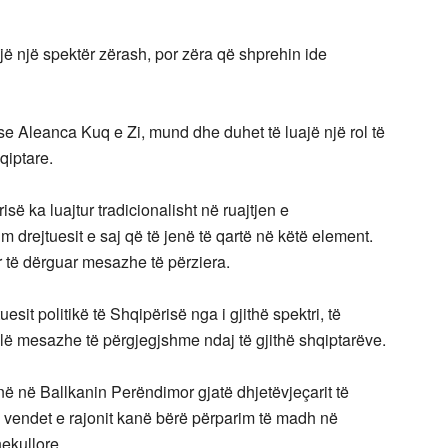
jë një spektër zërash, por zëra që shprehin ide
rse Aleanca Kuq e Zi, mund dhe duhet të luajë një rol të
qiptare.
së ka luajtur tradicionalisht në ruajtjen e
m drejtuesit e saj që të jenë të qartë në këtë element.
ër të dërguar mesazhe të përziera.
esit politikë të Shqipërisë nga i gjithë spektri, të
jellë mesazhe të përgjegjshme ndaj të gjithë shqiptarëve.
në në Ballkanin Perëndimor gjatë dhjetëvjeçarit të
ha vendet e rajonit kanë bërë përparim të madh në
ekullore.