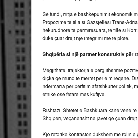
Së fundi, rritja e bashkëpunimit ekonomik m
Propozime të tilla si Gazsjellësi Trans-Adria
hekurudhore të përmirësuara, të tillë si Korr
duke çuar drejt një integrimi më të plotë.
Shqipëria si një partner konstruktiv për r
Megjithatë, trajektorja e përgjithshme pozit
diçka që mund të merret për e mirëqenë. Di
ndërmarra për përfitim afatshkurtër politik, 
etnike ose fetare mes kufijve.
Rishtazi, Shtetet e Bashkuara kanë vënë re n
Shqipëri, veçanërisht në javët që çuan drejt
Kjo retorikë kontraston dukshëm me rolin e p