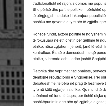
tradicionalisht në rajon, sidomos me popull
Shqipërisë dhe partitë politike – përfshirë 
të përgjegjshme duke i inkurajuar popullsitë
bashku me qeveritë e tyre për të zgjidhur pr
Kohët e fundit, aktorë politikë të ndryshëm
të fokusuara në etnicitetin për qëllime të ng
etnike, nëse zgjohen njëherë, janë të vësht
kontrolluar. Është e domosdoshme që perso
etnike, si brenda ashtu edhe jashtë Shqipër
Retorika dhe veprimet nacionaliste, përveçse
dëmtojnë reputacionin e Shqipërisë. Për sh
debatueshme, të bëra në prag të festimeve t
tyre në këtë ngjarje historike. Kjo mund të d
shënimet në fund të faqes, por është diçka
bashkëpunimin dhe bën që zgjidhja e çështj