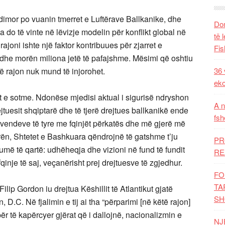
dimor po vuanin tmerret e Luftërave Ballkanike, dhe
Dom
 do të vinte në lëvizje modelin për konflikt global në
të 
ajoni ishte një faktor kontribuues për zjarret e
Fis
e morën miliona jetë të pafajshme. Mësimi që oshtiu
jë rajon nuk mund të injorohet.
36 
eko
ët e sotme. Ndonëse mjedisi aktual i sigurisë ndryshon
A n
tuesit shqiptarë dhe të tjerë drejtues ballkanikë ende
fsh
 vendeve të tyre me fqinjët përkatës dhe më gjerë më
ën, Shtetet e Bashkuara qëndrojnë të gatshme t’ju
PR
umë të qartë: udhëheqja dhe vizioni në fund të fundit
RE
inje të saj, veçanërisht prej drejtuesve të zgjedhur.
FO
TA
ilip Gordon iu drejtua Këshillit të Atlantikut gjatë
SH
n, D.C. Në fjalimin e tij ai tha “përparimi [në këtë rajon]
ër të kapërcyer gjërat që i dallojnë, nacionalizmin e
NJ