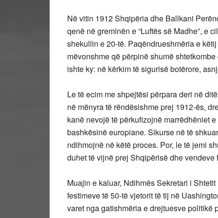
Në vitin 1912 Shqipëria dhe Ballkani Perën
qenë në greminën e “Luftës së Madhe”, e cila
shekullin e 20-të. Paqëndrueshmëria e këtij r
mëvonshme që përpinë shumë shtetkombe dh
ishte ky: në kërkim të sigurisë botërore, asn
Le të ecim me shpejtësi përpara deri në dit
në mënyra të rëndësishme prej 1912-ës, drej
kanë nevojë të përkufizojnë marrëdhëniet e
bashkësinë europiane. Sikurse në të shkuar
ndihmojnë në këtë proces. Por, le të jemi sh
duhet të vijnë prej Shqipërisë dhe vendeve fq
Muajin e kaluar, Ndihmës Sekretari i Shtetit F
festimeve të 50-të vjetorit të tij në Uashingto
varet nga gatishmëria e drejtuesve politikë p