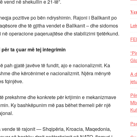
 vend në shekullin e 21-të”.
𝐕𝐞
qja pozitive po bën ndryshimin. Rajoni i Ballkanit po
 paqësore dhe të gjitha vendet e Ballkanit – dhe sidomos
Lek
ni në operacione paqeruajtëse dhe stabilizimi tjetërkund.
FE
 për ta çuar më tej integrimin
“Pi
Glo
ë pah gjatë javëve të fundit, ajo e nacionalizmit. Ka
eshme dhe kërcënimet e nacionalizmit. Njëra mënyrë
A d
s fqinjëve.
jet
Për
 të prekshme dhe konkrete për krijimin e mekanizmave
Mba
min. Ky bashkëpunim më pas bëhet themeli për një
Kul
jonal.
Pse
a vende të rajonit — Shqipëria, Kroacia, Maqedonia,
nuar së bashku drejt anëtarësimit në NATO, flamuri i