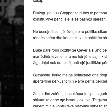
kësaj.
Dialogu politik i Shqipërisë duhet të përmba
konstruktive për t’i sjellë së bashku njerëzit.
Ne besojmë se një lëvizje e re politike siku
rëndësishëm dhe konstruktiv në politikën sh
Duke parë rolin pozitiv që Qeveria e Shqipëri
marrëdhënieve të mira me fqinjët e saj, nxisi
Zgjedhjet nuk duhet të jenë një justifikim p
Gjithashtu, kërkojmë që politikanët dhe drejtu
ripërtërijnë përkushtimin e tyre për të përc
Zonja dhe zotërinj, bashkëpunimi për siguri
shkuar ka qenë një histori pozitive. Të gjit
kapërcimin e konflikteve historikë shpesh sh