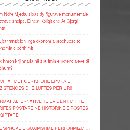
 Ndre Mjeda, sipas dy figurave monumentale
letrave shqipe, Ernest Koliqit dhe At Gjergj
hta
vjet tranzicion, nga ekonomia prodhuese te
nomia e përfitimit
dihmon krijimtaria në zbulimin e potencialeve të
ehura?
OF. AHMET QERIQI DHE EPOKA E
ZISTENCЁS DHE LUFTЁS PЁR LIRI!
RMAT ALTERNATIVE TË EVIDENTIMIT TË
RIFËS POSTARE NË HISTORINË E POSTËS
QIPTARE
Ë SPROVË E GUXIMSHME PERFORMIZMI…