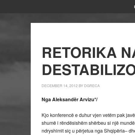
RETORIKA N
DESTABILIZ
DECEMBER 14, 2012
BY
DGRECA
Nga Aleksandër Arvizu*/
Kjo konferencë e duhur vjen vetëm pak javë p
shumë i rëndësishëm shërbeu si një mundësi 
ndryshimit siç u përjetua nga Shqipëria– dhe