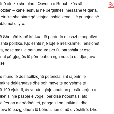
So
sinë etnike shqiptare. Qeveria e Republikës së
opozitën – kanë lëshuar në përgjithësi mesazhe të qarta,
 etnike-shqiptare që jetojnë jashtë vendit, të punojnë së
oblemet e tyre.
 në Shqipëri kanë kërkuar të përdorin mesazhe negative
ushta politike. Kjo është një lojë e rrezikshme. Tensionet
ira, nëse mos të pamundura për t’u parashikuar ose
nat përgjegjës të përmbahen nga ndezja e ndjenjave
isë.
 mund të destabilizojnë potencialisht rajonin, e
kak të deklaratave dhe pohimeve të ndryshme të
ë 100 vjetorit, dy vende fqinje anuluan pjesëmarrjen e
uket si një pasojë e vogël, për disa ndoshta si ato
 që frenon marrëdhëniet, pengon komunikimin dhe
eve të pazgjidhura të bëhet shumë më e vështirë. Dhe