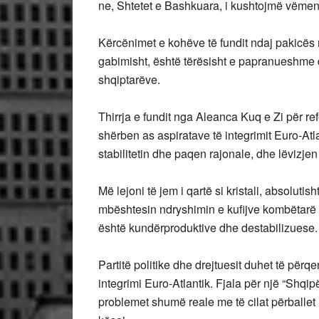
ne, Shtetet e Bashkuara, i kushtojmë vëmen
Kërcënimet e kohëve të fundit ndaj pakicës
gabimisht, është tërësisht e papranueshme dh
shqiptarëve.
Thirrja e fundit nga Aleanca Kuq e Zi për 
shërben as aspiratave të integrimit Euro-Atla
stabilitetin dhe paqen rajonale, dhe lëvizjen 
Më lejoni të jem i qartë si kristali, absoluti
mbështesin ndryshimin e kufijve kombëtarë n
është kundërproduktive dhe destabilizuese.
Partitë politike dhe drejtuesit duhet të për
integrimi Euro-Atlantik. Fjala për një “Shqi
problemet shumë reale me të cilat përballet 