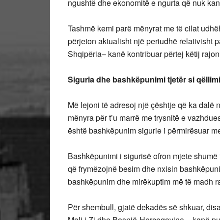
ngushtë dhe ekonomitë e ngurta që nuk kanë
Tashmë kemi parë mënyrat me të cilat udhëhe
përjeton aktualisht një periudhë relativisht
Shqipëria– kanë kontribuar përtej këtij rajo
Siguria dhe bashkëpunimi tjetër si qëllimi
Më lejoni të adresoj një çështje që ka dalë n
mënyra për t’u marrë me trysnitë e vazhdu
është bashkëpunim sigurie i përmirësuar me
Bashkëpunimi i sigurisë ofron mjete shumë
që frymëzojnë besim dhe nxisin bashkëpuni
bashkëpunim dhe mirëkuptim më të madh ra
Për shembull, gjatë dekadës së shkuar, dis
Mali i Zi dhe Bosnjë-Hercegovina – kanë pu