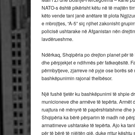
NATO-s është pikërisht këtu në të majtën t
këto vende tani janë anëtare të plota Ngjiz
e mbrojtjes, “A-5” siç njihet zakonisht grupim
policisë ushtarake në Afganistan nën drejti
lavdërueshme.
Ndërkaq, Shqipëria po drejton planet për t
dhe përpjekjet e ndihmës për fatkeqësitë. F
përmbytjeve, zjarreve në pyje ose borës së 
bashkëpunimin rajonal thelbësor.
Një fushë tjetër ku bashkëpunimi të shpie dr
municioneve dhe armëve të tepërta. Armët d
ruajtura në mënyrë të papërshtatshme dhe jo 
Shqipëria ka bërë përparim të madh në përpj
armatimeve ushtarake të tepërta. Ajo ka tani
për të bërë të njëjtën gjë, duke rritur kështu 