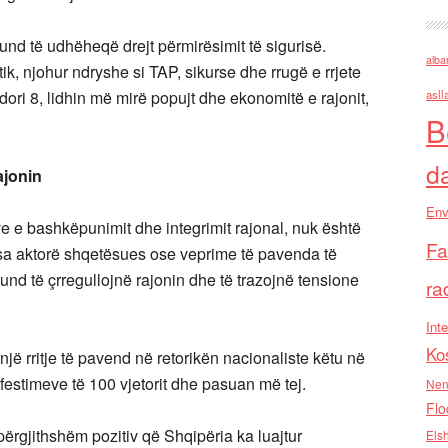
und të udhëheqë drejt përmirësimit të sigurisë.
alba
tik, njohur ndryshe si TAP, sikurse dhe rrugë e rrjete
idori 8, lidhin më mirë popujt dhe ekonomitë e rajonit,
asll
B
d
ajonin
Env
ive e bashkëpunimit dhe integrimit rajonal, nuk është
Fa
sa aktorë shqetësues ose veprime të pavenda të
mund të çrregullojnë rajonin dhe të trazojnë tensione
ra
Inte
Ko
jë rritje të pavend në retorikën nacionaliste këtu në
 festimeve të 100 vjetorit dhe pasuan më tej.
Nen
Flo
ërgjithshëm pozitiv që Shqipëria ka luajtur
Els