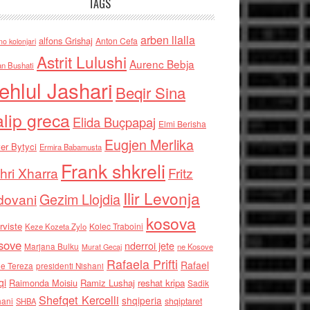
TAGS
arben llalla
alfons Grishaj
Anton Cefa
no kolonjari
Astrit Lulushi
Aurenc Bebja
an Bushati
ehlul Jashari
Beqir Sina
alip greca
Elida Buçpapaj
Elmi Berisha
Eugjen Merlika
er Bytyci
Ermira Babamusta
Frank shkreli
hri Xharra
Fritz
Ilir Levonja
Gezim Llojdia
dovani
kosova
rviste
Kolec Traboini
Keze Kozeta Zylo
sove
nderroi jete
Marjana Bulku
ne Kosove
Murat Gecaj
Rafaela Prifti
Rafael
e Tereza
presidenti Nishani
qi
Raimonda Moisiu
Ramiz Lushaj
reshat kripa
Sadik
Shefqet Kercelli
shqiperia
hani
shqiptaret
SHBA