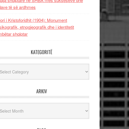
uaja shqiptare në SHBA mes sukseseve dhe
dave të së ardhmes
lori i Kristoforidhit (1904): Monument
sikografik, etnogjeografik dhe i identitetit
bëtar shqiptar
KATEGORITË
egoritë
ARKIV
iv