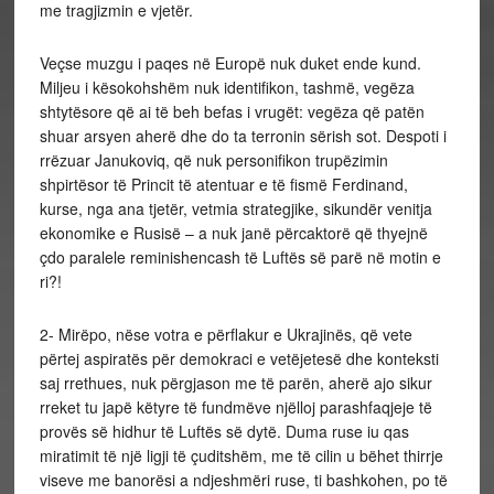
me tragjizmin e vjetër.
Veçse muzgu i paqes në Europë nuk duket ende kund.
Miljeu i kësokohshëm nuk identifikon, tashmë, vegëza
shtytësore që ai të beh befas i vrugët: vegëza që patën
shuar arsyen aherë dhe do ta terronin sërish sot. Despoti i
rrëzuar Janukoviq, që nuk personifikon trupëzimin
shpirtësor të Princit të atentuar e të fismë Ferdinand,
kurse, nga ana tjetër, vetmia strategjike, sikundër venitja
ekonomike e Rusisë – a nuk janë përcaktorë që thyejnë
çdo paralele reminishencash të Luftës së parë në motin e
ri?!
2- Mirëpo, nëse votra e përflakur e Ukrajinës, që vete
përtej aspiratës për demokraci e vetëjetesë dhe konteksti
saj rrethues, nuk përgjason me të parën, aherë ajo sikur
rreket tu japë këtyre të fundmëve njëlloj parashfaqjeje të
provës së hidhur të Luftës së dytë. Duma ruse iu qas
miratimit të një ligji të çuditshëm, me të cilin u bëhet thirrje
viseve me banorësi a ndjeshmëri ruse, ti bashkohen, po të