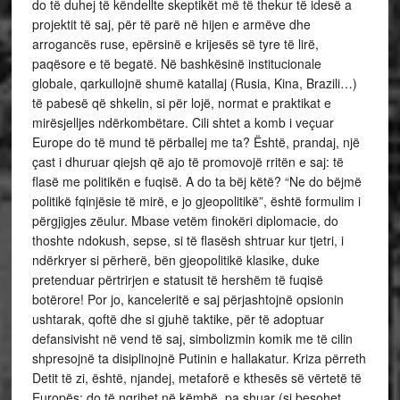
do të duhej të këndellte skeptikët më të thekur të idesë a
projektit të saj, për të parë në hijen e armëve dhe
arrogancës ruse, epërsinë e krijesës së tyre të lirë,
paqësore e të begatë. Në bashkësinë institucionale
globale, qarkullojnë shumë katallaj (Rusia, Kina, Brazili…)
të pabesë që shkelin, si për lojë, normat e praktikat e
mirësjelljes ndërkombëtare. Cili shtet a komb i veçuar
Europe do të mund të përballej me ta? Është, prandaj, një
çast i dhuruar qiejsh që ajo të promovojë rritën e saj: të
flasë me politikën e fuqisë. A do ta bëj këtë? “Ne do bëjmë
politikë fqinjësie të mirë, e jo gjeopolitikë”, është formulim i
përgjigjes zëulur. Mbase vetëm finokëri diplomacie, do
thoshte ndokush, sepse, si të flasësh shtruar kur tjetri, i
ndërkryer si përherë, bën gjeopolitikë klasike, duke
pretenduar përtrirjen e statusit të hershëm të fuqisë
botërore! Por jo, kanceleritë e saj përjashtojnë opsionin
ushtarak, qoftë dhe si gjuhë taktike, për të adoptuar
defansivisht në vend të saj, simbolizmin komik me të cilin
shpresojnë ta disiplinojnë Putinin e hallakatur. Kriza përreth
Detit të zi, është, njandej, metaforë e kthesës së vërtetë të
Europës: do të ngrihet në këmbë, pa shuar (si besohet