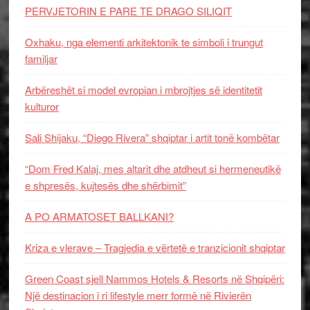
PERVJETORIN E PARE TE DRAGO SILIQIT
Oxhaku, nga elementi arkitektonik te simboli i trungut
familjar
Arbëreshët si model evropian i mbrojtjes së identitetit
kulturor
Sali Shijaku, “Diego Rivera” shqiptar i artit tonë kombëtar
“Dom Fred Kalaj, mes altarit dhe atdheut si hermeneutikë
e shpresës, kujtesës dhe shërbimit”
A PO ARMATOSET BALLKANI?
Kriza e vlerave – Tragjedia e vërtetë e tranzicionit shqiptar
Green Coast sjell Nammos Hotels & Resorts në Shqipëri:
Një destinacion i ri lifestyle merr formë në Rivierën