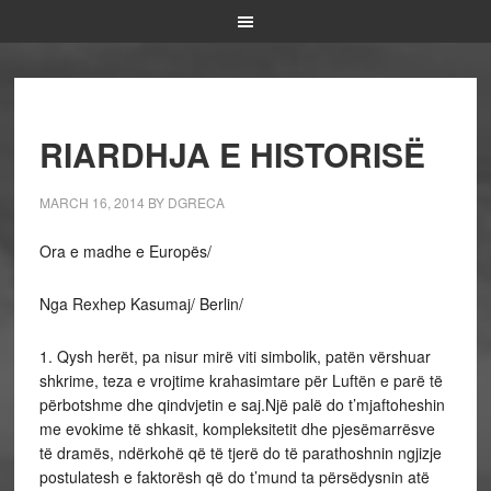
RIARDHJA E HISTORISË
MARCH 16, 2014
BY
DGRECA
Ora e madhe e Europës/
Nga Rexhep Kasumaj/ Berlin/
1. Qysh herët, pa nisur mirë viti simbolik, patën vërshuar
shkrime, teza e vrojtime krahasimtare për Luftën e parë të
përbotshme dhe qindvjetin e saj.Një palë do t’mjaftoheshin
me evokime të shkasit, kompleksitetit dhe pjesëmarrësve
të dramës, ndërkohë që të tjerë do të parathoshnin ngjizje
postulatesh e faktorësh që do t’mund ta përsëdysnin atë