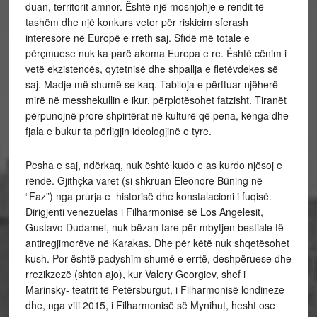
duan, territorit amnor. Është një mosnjohje e rendit të
tashëm dhe një konkurs vetor për riskicim sferash
interesore në Europë e rreth saj. Sfidë më totale e
përçmuese nuk ka parë akoma Europa e re. Është cënim i
vetë ekzistencës, qytetnisë dhe shpallja e fletëvdekes së
saj. Madje më shumë se kaq. Tablloja e përftuar njëherë
mirë në messhekullin e ikur, përplotësohet fatzisht. Tiranët
përpunojnë prore shpirtërat në kulturë që pena, kënga dhe
fjala e bukur ta përligjin ideologjinë e tyre.
Pesha e saj, ndërkaq, nuk është kudo e as kurdo njësoj e
rëndë. Gjithçka varet (si shkruan Eleonore Büning në
“Faz”) nga prurja e historisë dhe konstalacioni i fuqisë.
Dirigjenti venezuelas i Filharmonisë së Los Angelesit,
Gustavo Dudamel, nuk bëzan fare për mbytjen bestiale të
antiregjimorëve në Karakas. Dhe për këtë nuk shqetësohet
kush. Por është padyshim shumë e errtë, deshpëruese dhe
rrezikzezë (shton ajo), kur Valery Georgiev, shef i
Marinsky- teatrit të Petërsburgut, i Filharmonisë londineze
dhe, nga viti 2015, i Filharmonisë së Mynihut, hesht ose