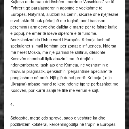
Kujtesa ende ruan dridhshëm tmerrin e “Anschluss”-ve të
Fyhrerit që paralajmëronin agoninë e vdekshme të
Europës. Natyrisht, aluzioni ka cenin, sikurse dhe njëjtësinë
e vet: aktorët nuk përkojnë me fuqinë, por i bashkon
përçmimi i armiqëve dhe dalldia e marrë për të fshirë kufijë
e popuj, në emër të ideve sipërore e të fundme.
Aneksionizmi do t’ishte varri i Europës. Krimeja tashmë
spekulohet si mall këmbimi për zonat e influencës. Ndërsa
më herët Moska, me një parimsi të shitirur, cilësonte
Kosovën shembull tipik abuzimi me të drejtën
ndërkombëtare, tash ajo dhe Krimeja, në vështrimin e
rinovuar pragmatik, qenkëshin “përjashtime apeciale” të
pangjashme në botë. Një gjë duhet prerë: Krimeja ( e jo
Ukrajina) mbase mund të ketë ndonjë fije të përbashkët me
Kosovën, por kurrë asnjë të tillë me veriun e saj!..
4.
Sidoqoftë, meqë çdo sprovë, sado e vështirë ka dhe
pozitivizëm kolateral, kërcënimgoditja në trupin e Europës