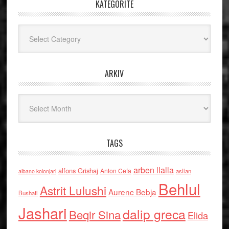
KATEGORITË
Kategoritë
ARKIV
Arkiv
TAGS
arben llalla
alfons Grishaj
Anton Cefa
asllan
albano kolonjari
Behlul
Astrit Lulushi
Aurenc Bebja
Bushati
Jashari
dalip greca
Beqir Sina
Elida