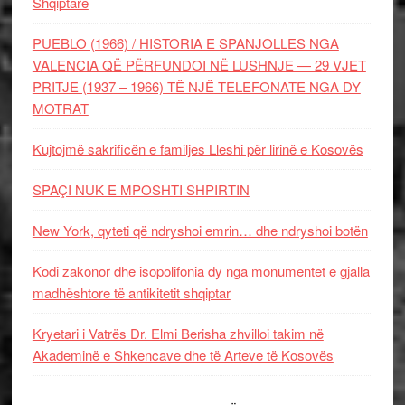
Shqiptare
PUEBLO (1966) / HISTORIA E SPANJOLLES NGA
VALENCIA QË PËRFUNDOI NË LUSHNJE — 29 VJET
PRITJE (1937 – 1966) TË NJË TELEFONATE NGA DY
MOTRAT
Kujtojmë sakrificën e familjes Lleshi për lirinë e Kosovës
SPAÇI NUK E MPOSHTI SHPIRTIN
New York, qyteti që ndryshoi emrin… dhe ndryshoi botën
Kodi zakonor dhe isopolifonia dy nga monumentet e gjalla
madhështore të antikitetit shqiptar
Kryetari i Vatrës Dr. Elmi Berisha zhvilloi takim në
Akademinë e Shkencave dhe të Arteve të Kosovës