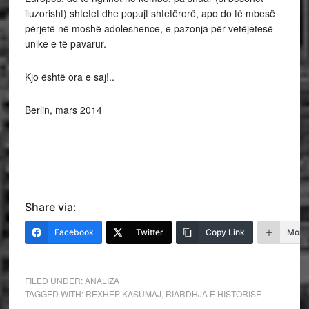
iluzorisht) shtetet dhe popujt shtetërorë, apo do të mbesë
përjetë në moshë adoleshence, e pazonja për vetëjetesë
unike e të pavarur.
Kjo është ora e saj!..
Berlin, mars 2014
Share via:
Facebook
Twitter
Copy Link
More
FILED UNDER:
ANALIZA
TAGGED WITH:
REXHEP KASUMAJ
,
RIARDHJA E HISTORISE