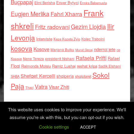
Buçpapaj
Enver Bytyci
Elmi Berisha
Ermira Babamusta
Frank
Eugjen Merlika
Fahri Xharra
shkreli
Ilir
Gezim Llojdia
Fritz radovani
Levonja
Interviste
Kolec Traboini
Keze Kozeta Zylo
kosova
Kosove
nderroi jete
Marjana Bulku
ne
Murat Gecaj
Rafaela Prifti
Rafael
Nene Tereza
Kosove
presidenti Nishani
Floqi
Raimonda Moisiu
Ramiz Lushaj
reshat kripa
Sadik Elshani
Sokol
Shefqet Kercelli
shqiperia
shqiptaret
SHBA
Paja
Vatra
Visar Zhiti
Thaci
This website uses cookies to improve your experience. We'll
assume you're ok with this, but you can opt-out if you wish.
Cookie settings
Log in
ACCEPT