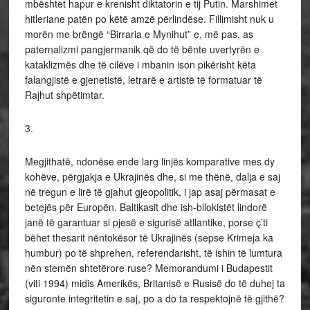
mbështet hapur e krenisht diktatorin e tij Putin. Marshimet
hitleriane patën po këtë amzë përlindëse. Fillimisht nuk u
morën me brëngë “Birraria e Mynihut” e, më pas, as
paternalizmi pangjermanik që do të bënte uvertyrën e
kataklizmës dhe të cilëve i mbanin ison pikërisht këta
falangjistë e gjenetistë, letrarë e artistë të formatuar të
Rajhut shpëtimtar.
3.
Megjithatë, ndonëse ende larg linjës komparative mes dy
kohëve, përgjakja e Ukrajinës dhe, si me thënë, dalja e saj
në tregun e lirë të gjahut gjeopolitik, i jap asaj përmasat e
betejës për Europën. Baltikasit dhe ish-bllokistët lindorë
janë të garantuar si pjesë e sigurisë atllantike, porse ç’ti
bëhet thesarit nëntokësor të Ukrajinës (sepse Krimeja ka
humbur) po të shprehen, referendarisht, të ishin të lumtura
nën stemën shtetërore ruse? Memorandumi i Budapestit
(viti 1994) midis Amerikës, Britanisë e Rusisë do të duhej ta
siguronte integritetin e saj, po a do ta respektojnë të gjithë?