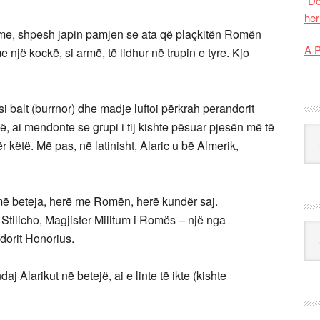
“Do
her
rime, shpesh japin pamjen se ata që plaçkitën Romën
A 
 një kockë, si armë, të lidhur në trupin e tyre. Kjo
si balt (burrnor) dhe madje luftoi përkrah perandorit
, ai mendonte se grupi i tij kishte pësuar pjesën më të
Kat
këtë. Më pas, në latinisht, Alaric u bë Almerik,
umë beteja, herë me Romën, herë kundër saj.
 Stilicho, Magjister Militum i Romës – një nga
Ark
dorit Honorius.
aj Alarikut në betejë, ai e linte të ikte (kishte