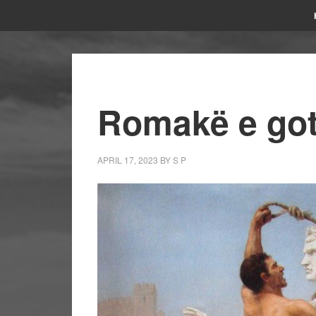
Romakë e go
APRIL 17, 2023
BY
S P