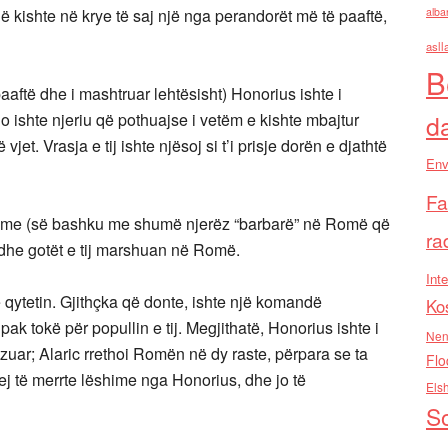
ë kishte në krye të saj një nga perandorët më të paaftë,
alba
asll
B
aaftë dhe i mashtruar lehtësisht) Honorius ishte i
icho ishte njeriu që pothuajse i vetëm e kishte mbajtur
d
et. Vrasja e tij ishte njësoj si t’i prisje dorën e djathtë
Env
Fa
sheme (së bashku me shumë njerëz “barbarë” në Romë që
ra
ai dhe gotët e tij marshuan në Romë.
Inte
 qytetin. Gjithçka që donte, ishte një komandë
Ko
pak tokë për popullin e tij. Megjithatë, Honorius ishte i
Nen
zuar; Alaric rrethoi Romën në dy raste, përpara se ta
Flo
qej të merrte lëshime nga Honorius, dhe jo të
Els
So