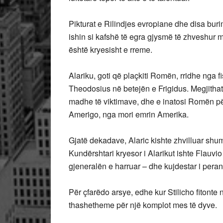
Pikturat e Rilindjes evropiane dhe disa bu
ishin si kafshë të egra gjysmë të zhveshur me
është kryesisht e rreme.
Alariku, goti që plaçkiti Romën, rridhe nga fi
Theodosius në betejën e Frigidus. Megjithatë
madhe të viktimave, dhe e inatosi Romën për 
Amerigo, nga mori emrin Amerika.
Gjatë dekadave, Alaric kishte zhvilluar sh
Kundërshtari kryesor i Alarikut ishte Flauvio
gjeneralën e harruar – dhe kujdestar i peran
Për çfarëdo arsye, edhe kur Stilicho fitonte nd
thashetheme për një komplot mes të dyve.