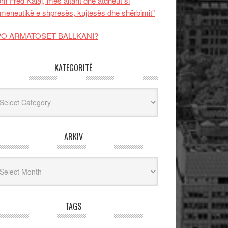
m Fred Kalaj, mes altarit dhe atdheut si
meneutikë e shpresës, kujtesës dhe shërbimit”
PO ARMATOSET BALLKANI?
KATEGORITË
egoritë
ARKIV
iv
TAGS