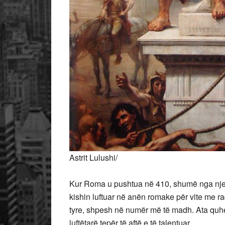
Astrit Lulushi/
Kur Roma u pushtua në 410, shumë nga njerëz
kishin luftuar në anën romake për vite me r
tyre, shpesh në numër më të madh. Ata quhe
luftëtarë tepër të aftë e të talentuar.