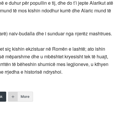
e duhur për popullin e tij, dhe do t’i jepte Alarikut atë
j mund të mos kishin ndodhur kurrë dhe Alaric mund të
parë) naiv-budalla dhe i sunduar nga njerëz mashtrues.
et siç kishin ekzistuar në Romën e lashtë; ato ishin
së mëparshme dhe u mbështet kryesisht tek të huajt,
 arritën të bëheshin shumicë mes legjioneve, u kthyen
 rrjedha e historisë ndryshoi.
nk
More