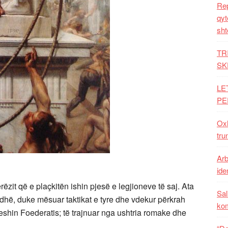
Rep
qyt
sht
TR
SK
LE
PE
Oxh
tru
Arb
iden
it që e plaçkitën ishin pjesë e legjioneve të saj. Ata
Sal
adhë, duke mësuar taktikat e tyre dhe vdekur përkrah
ko
shin Foederatis; të trajnuar nga ushtria romake dhe