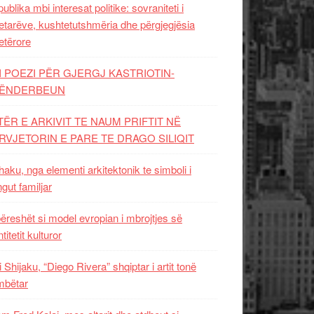
ublika mbi interesat politike: sovraniteti i
etarëve, kushtetutshmëria dhe përgjegjësia
etërore
I POEZI PËR GJERGJ KASTRIOTIN-
ËNDERBEUN
TËR E ARKIVIT TE NAUM PRIFTIT NË
RVJETORIN E PARE TE DRAGO SILIQIT
aku, nga elementi arkitektonik te simboli i
ngut familjar
ëreshët si model evropian i mbrojtjes së
titetit kulturor
i Shijaku, “Diego Rivera” shqiptar i artit tonë
mbëtar