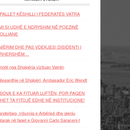
PALLET KËSHILLI I FEDERATËS VATRA
MI SI UDHË E NDRYSHIM NË POEZINË
OLLIANE
MËRIM DHE PAS VDEKJES! DISIDENTI I
ËRHERSHËM…
riotë nga Shqipëria vizituan Vatrën
ëseardhje në Shqipëri, Ambasador Eric Wendt
SOVA E KA FITUAR LUFTËN, POR PAQEN
HET TA FITOJË EDHE NË INSTITUCIONE!
nderbeg, mburoja e Arbërisë dhe gjeniu
tarak në faqet e Giovanni Carlo Saraceni-t