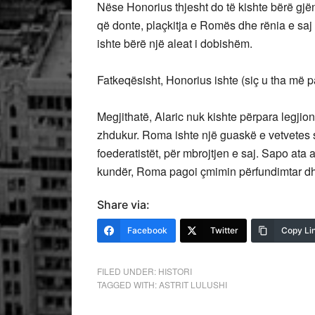
Nëse Honorius thjesht do të kishte bërë gjënë 
që donte, plaçkitja e Romës dhe rënia e sa
ishte bërë një aleat i dobishëm.
Fatkeqësisht, Honorius ishte (siç u tha më 
Megjithatë, Alaric nuk kishte përpara legjion
zhdukur. Roma ishte një guaskë e vetvetes 
foederatistët, për mbrojtjen e saj. Sapo ata
kundër, Roma pagoi çmimin përfundimtar dhe
Share via:
Facebook
Twitter
Copy Li
FILED UNDER:
HISTORI
TAGGED WITH:
ASTRIT LULUSHI