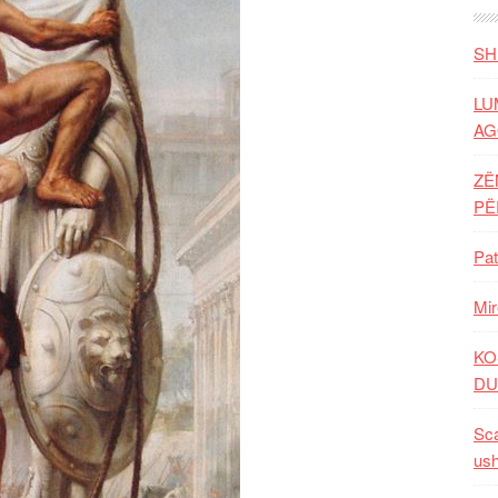
SH
LU
AG
ZË
P
Pat
Mir
KO
DU
Sca
ush