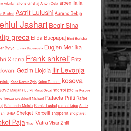
arben llalla
alfons Grishaj
Anton Cefa
no kolonjari
Astrit Lulushi
Aurenc Bebja
an Bushati
ehlul Jashari
Beqir Sina
alip greca
Elida Buçpapaj
Elmi Berisha
Eugjen Merlika
er Bytyci
Ermira Babamusta
Frank shkreli
hri Xharra
Fritz
Ilir Levonja
Gezim Llojdia
dovani
kosova
rviste
Kolec Traboini
Keze Kozeta Zylo
sove
nderroi jete
Marjana Bulku
ne Kosove
Murat Gecaj
Rafaela Prifti
Rafael
e Tereza
presidenti Nishani
qi
Raimonda Moisiu
Ramiz Lushaj
reshat kripa
Sadik
Shefqet Kercelli
shqiperia
hani
shqiptaret
SHBA
kol Paja
Vatra
Visar Zhiti
Thaci