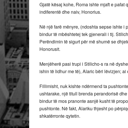
Gjatë kësaj kohe, Roma ishte mjaft e pafat q
indiferentë dhe naiv, Honorius.
Në një farë mënyre, (ndoshta sepse ishte i p
bindur të mbështetej tek gjenerali i tij. Stil
Perëndimin të sigurt për më shumë se dhjetë vj
Honorusit.
Menjëherë pasi trupi i Stilicho-s ra në dy
ishin të lidhur me të), Alaric bëri lëvizjen; 
Fillimisht, nuk kishte ndërmend ta pushtonte
ushtarake, një titull brenda perandorisë dhe 
bindur të mos pranonte asnjë kusht të propo
pushtonte. Në fakt, Alariku thjesht po përpi
shkatërronte qytetin.