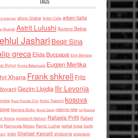
TAGS
arben llalla
alfons Grishaj
Anton Cefa
no kolonjari
Astrit Lulushi
Aurenc Bebja
an Bushati
ehlul Jashari
Beqir Sina
alip greca
Elida Buçpapaj
Elmi Berisha
Eugjen Merlika
er Bytyci
Ermira Babamusta
Frank shkreli
hri Xharra
Fritz
Ilir Levonja
Gezim Llojdia
dovani
kosova
rviste
Kolec Traboini
Keze Kozeta Zylo
sove
nderroi jete
Marjana Bulku
ne Kosove
Murat Gecaj
Rafaela Prifti
Rafael
e Tereza
presidenti Nishani
qi
Raimonda Moisiu
Ramiz Lushaj
reshat kripa
Sadik
Shefqet Kercelli
shqiperia
hani
shqiptaret
SHBA