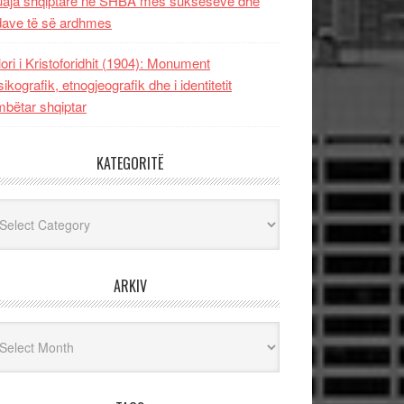
uaja shqiptare në SHBA mes sukseseve dhe
dave të së ardhmes
lori i Kristoforidhit (1904): Monument
sikografik, etnogjeografik dhe i identitetit
bëtar shqiptar
KATEGORITË
egoritë
ARKIV
iv