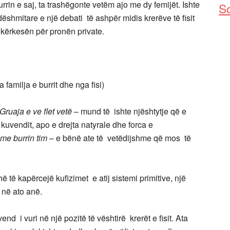
rrin e saj, ta trashëgonte vetëm ajo me dy femijët. Ishte
So
dëshmitare e një debati të ashpër midis krerëve të fisit
 kërkesën për pronën private.
 familja e burrit dhe nga fisi)
Gruaja e ve flet vetë
– mund të ishte njështytje që e
kuvendit, apo e drejta natyrale dhe forca e
me burrin tim
– e bënë ate të vetëdijshme që mos të
 të kapërcejë kufizimet e atij sistemi primitive, një
 në ato anë.
 i vuri në një pozitë të vështirë krerët e fisit. Ata