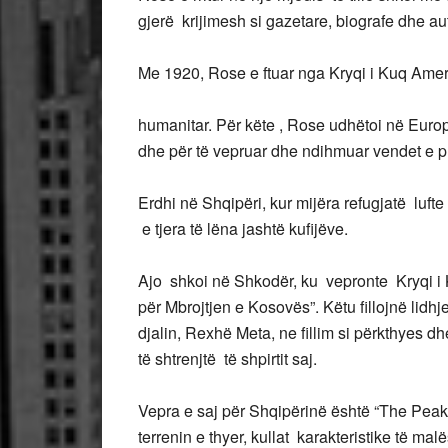
gjerë krijimesh si gazetare, biografe dhe aut
Me 1920, Rose e ftuar nga Kryqi i Kuq Amer
humanitar. Për këte , Rose udhëtoi në Europ
dhe për të vepruar dhe ndihmuar vendet e p
Erdhi në Shqipëri, kur mijëra refugjatë luft
e tjera të lëna jashtë kufijëve.
Ajo shkoi në Shkodër, ku vepronte Kryqi i 
për Mbrojtjen e Kosovës”. Këtu fillojnë lid
djalin, Rexhë Meta, ne fillim si përkthyes d
të shtrenjtë të shpirtit saj.
Vepra e saj për Shqipërinë është “The Pea
terrenin e thyer, kullat karakteristike të ma