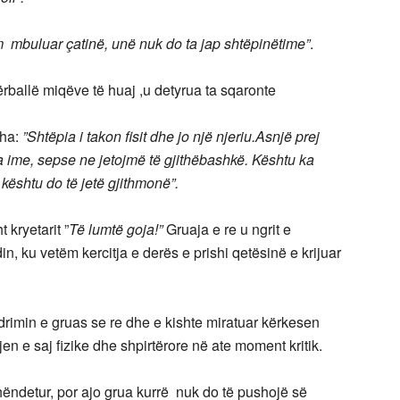
 mbuluar çatinë, unë nuk do ta jap shtëpinëtime”
.
 përballë miqëve të huaj ,u detyrua ta sqaronte
tha:
”Shtëpia i takon fisit dhe jo një njeriu.Asnjë prej
 ime, sepse ne jetojmë të gjithëbashkë. Kështu ka
ështu do të jetë gjithmonë”.
 kryetarit ”
Të lumtë goja!”
Gruaja e re u ngrit e
in, ku vetëm kercitja e derës e prishi qetësinë e krijuar
drimin e gruas se re dhe e kishte miratuar kërkesen
en e saj fizike dhe shpirtërore në ate moment kritik.
ëndetur, por ajo grua kurrë nuk do të pushojë së