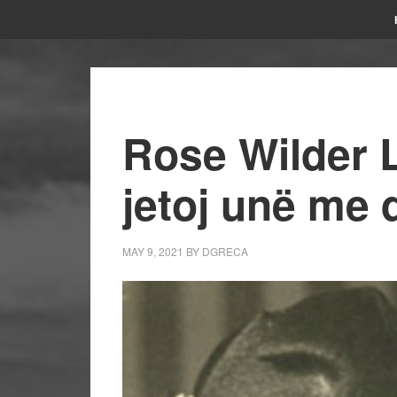
Rose Wilder 
jetoj unë me 
MAY 9, 2021
BY
DGRECA