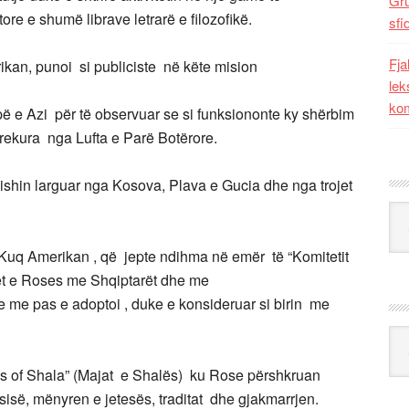
Gr
ore e shumë librave letrarë e filozofikë.
sfi
Fja
ikan, punoi si publiciste në këte mision
lek
kom
ë e Azi për të observuar se si funksiononte ky shërbim
rekura nga Lufta e Parë Botërore.
e ishin larguar nga Kosova, Plava e Gucia dhe nga trojet
Kat
Kuq Amerikan , që jepte ndihma në emër të “Komitetit
hjet e Roses me Shqiptarët dhe me
he me pas e adoptoi , duke e konsideruar si birin me
Ark
ks of Shala” (Majat e Shalës) ku Rose përshkruan
lësisë, mënyren e jetesës, traditat dhe gjakmarrjen.