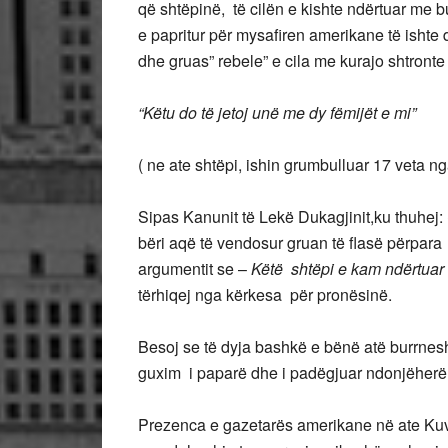
që shtëpinë, të cilën e kishte ndërtuar me bu
e papritur për mysafiren amerikane të ishte 
dhe gruas” rebele” e cila me kurajo shtronte
“Këtu do të jetoj unë me dy fëmijët e mi”
( ne ate shtëpi, ishin grumbulluar 17 veta nga
Sipas Kanunit të Lekë Dukagjinit,ku thuhej:
bëri aqë të vendosur gruan të flasë përpara 
argumentit se –
Këtë shtëpi e kam ndërtuar 
tërhiqej nga kërkesa për pronësinë.
Besoj se të dyja bashkë e bënë atë burrneshë
guxim i paparë dhe i padëgjuar ndonjëherë
Prezenca e gazetarës amerikane në ate Kuvend