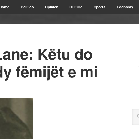
Home
Politics
Opinion
Culture
Sports
Economy
Lane: Këtu do
dy fëmijët e mi