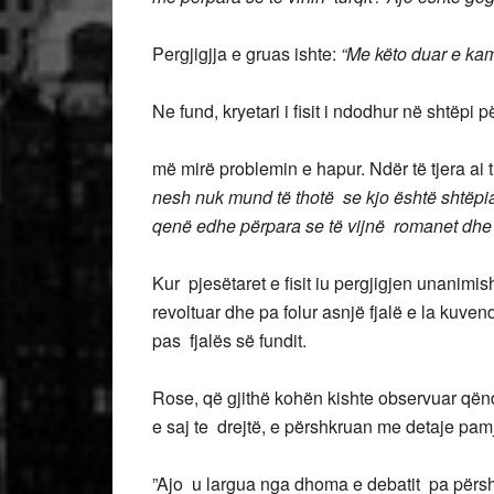
Pergjigjja e gruas ishte:
“Me këto duar e kam
Ne fund, kryetari i fisit i ndodhur në shtëpi
më mirë problemin e hapur. Ndër të tjera ai 
nesh nuk mund të thotë se kjo është shtëpia
qenë edhe përpara se të vijnë romanet dhe k
Kur pjesëtaret e fisit iu pergjigjen unanimisht
revoltuar dhe pa folur asnjë fjalë e la kuvend
pas fjalës së fundit.
​Rose, që gjithë kohën kishte observuar qën
e saj te drejtë, e përshkruan me detaje pamj
”Ajo u largua nga dhoma e debatit pa përsh