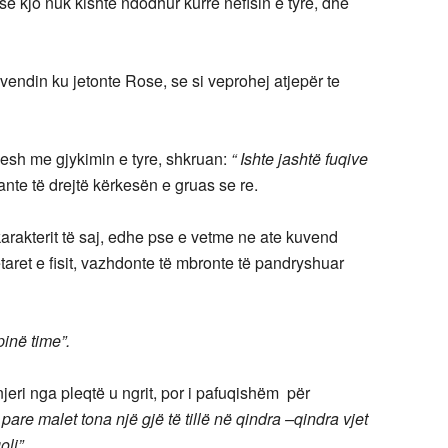
 kjo nuk kishte ndodhur kurrë nëfisin e tyre, dhe
vendin ku jetonte Rose, se si veprohej atjepër te
desh me gjykimin e tyre, shkruan:
“ Ishte jashtë fuqive
te të drejtë kërkesën e gruas se re.
rakterit të saj, edhe pse e vetme ne ate kuvend
aret e fisit, vazhdonte të mbronte të pandryshuar
inë time”.
jeri nga pleqtë u ngrit, por i pafuqishëm për
pare malet tona një gjë të tillë në qindra –qindra vjet
li”.