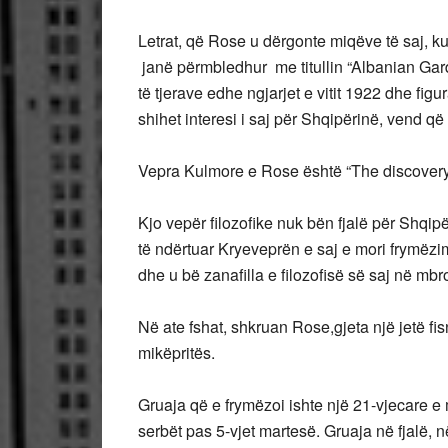
Letrat, që Rose u dërgonte miqëve të saj, ku
janë përmbledhur me titullin “Albanian Gard
të tjerave edhe ngjarjet e vitit 1922 dhe f
shihet interesi i saj për Shqipërinë, vend që
Vepra Kulmore e Rose është “The discovery 
Kjo vepër filozofike nuk bën fjalë për Shqi
të ndërtuar Kryeveprën e saj e mori frymëzim
dhe u bë zanafilla e filozofisë së saj në mbro
Në ate fshat, shkruan Rose,gjeta një jetë fi
mikëpritës.
Gruaja që e frymëzoi ishte një 21-vjecare e m
serbët pas 5-vjet martesë. Gruaja në fjalë,