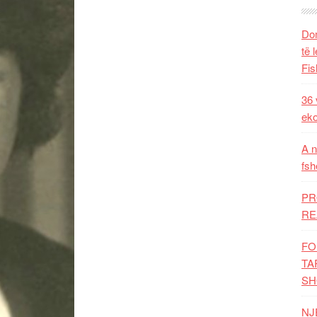
Dom
të 
Fis
36 
eko
A n
fsh
PR
RE
FO
TA
SH
NJ