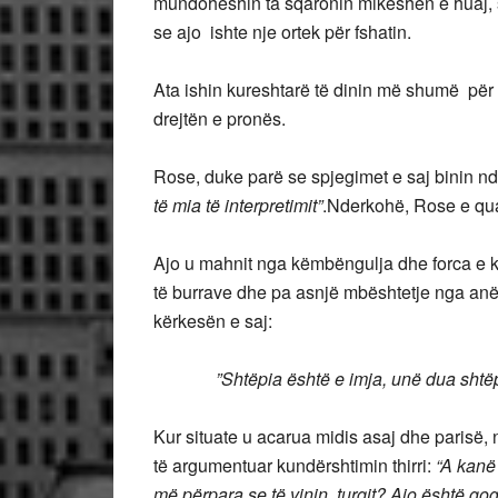
mundoheshin ta sqaronin mikeshën e huaj, se
se ajo ishte nje ortek për fshatin.
Ata ishin kureshtarë të dinin më shumë për 
drejtën e pronës.
Rose, duke parë se spjegimet e saj binin n
të mia të interpretimit”
.Nderkohë, Rose e quan
Ajo u mahnit nga këmbëngulja dhe forca e ka
të burrave dhe pa asnjë mbështetje nga anët
kërkesën e saj:
”Shtëpia është e imja, unë dua shtëp
Kur situate u acarua midis asaj dhe parisë, n
të argumentuar kundërshtimin thirri:
“A kanë 
më përpara se të vinin turqit? Ajo është gogo