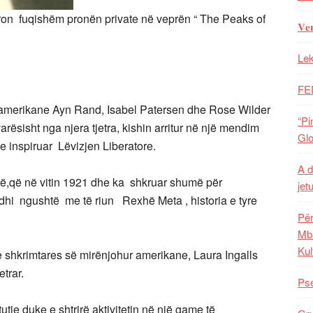
on fuqishëm pronën private në veprën “ The Peaks of
𝐕𝐞
Lek
FE
ret amerikane Ayn Rand, Isabel Patersen dhe Rose Wilder
“Pi
rësisht nga njera tjetra, kishin arritur në një mendim
Glo
ke inspiruar Lëvizjen Liberatore.
A d
në,që në vitin 1921 dhe ka shkruar shumë për
jet
idhi ngushtë me të riun Rexhë Meta , historia e tyre
Për
Mba
Kul
shkrimtares së mirënjohur amerikane, Laura Ingalls
etrar.
Pse
tutje duke e shtrirë aktivitetin në një game të