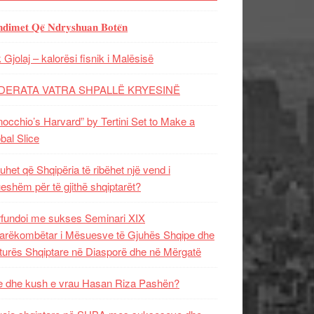
𝐝𝐢𝐦𝐞𝐭 𝐐𝐞̈ 𝐍𝐝𝐫𝐲𝐬𝐡𝐮𝐚𝐧 𝐁𝐨𝐭𝐞̈𝐧
 Gjolaj – kalorësi fisnik i Malësisë
DERATA VATRA SHPALLË KRYESINË
nocchio’s Harvard” by Tertini Set to Make a
bal Slice
uhet që Shqipëria të ribëhet një vend i
ueshëm për të gjithë shqiptarët?
fundoi me sukses Seminari XIX
rëkombëtar i Mësuesve të Gjuhës Shqipe dhe
turës Shqiptare në Diasporë dhe në Mërgatë
 dhe kush e vrau Hasan Riza Pashën?