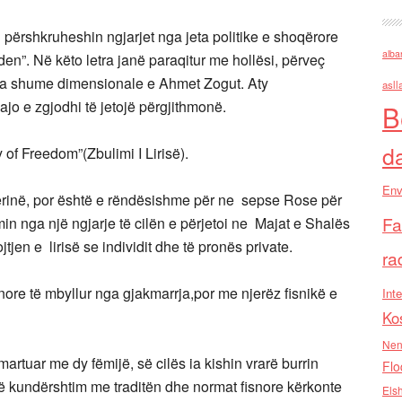
 përshkruheshin ngjarjet nga jeta politike e shoqërore
alba
en”. Në këto letra janë paraqitur me hollësi, përveç
igura shume dimensionale e Ahmet Zogut. Aty
asll
 ajo e zgjodhi të jetojë përgjithmonë.
B
d
of Freedom”(Zbulimi I Lirisë).
Env
përinë, por është e rëndësishme për ne sepse Rose për
Fa
in nga një ngjarje të cilën e përjetoi ne Majat e Shalës
jtjen e lirisë se individit dhe të pronës private.
ra
snore të mbyllur nga gjakmarrja,por me njerëz fisnikë e
Inte
Ko
Nen
artuar me dy fëmijë, së cilës ia kishin vrarë burrin
Flo
 në kundërshtim me traditën dhe normat fisnore kërkonte
Els