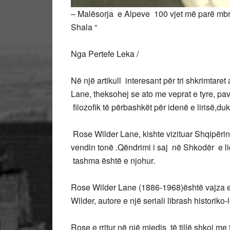
– Malësorja e Alpeve 100 vjet më parë mbr
Shala “
Nga Pertefe Leka /
Në një artikull interesant për tri shkrimta
Lane, theksohej se ato me veprat e tyre, pava
filozofik të përbashkët për idenë e lirisë,du
Rose Wilder Lane, kishte vizituar Shqipëri
vendin tonë .Qëndrimi i saj në Shkodër e l
tashma është e njohur.
Rose Wilder Lane (1886-1968)është vajza e 
Wilder, autore e një seriali librash historiko-l
Rose e rritur në një mjedis të tillë shkoi me 