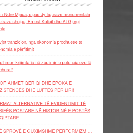
 Ndre Mjeda, sipas dy figurave monumentale
letrave shqipe, Ernest Koliqit dhe At Gjergj
hta
vjet tranzicion, nga ekonomia prodhuese te
nomia e përfitimit
dihmon krijimtaria në zbulimin e potencialeve të
ehura?
OF. AHMET QERIQI DHE EPOKA E
ZISTENCЁS DHE LUFTЁS PЁR LIRI!
RMAT ALTERNATIVE TË EVIDENTIMIT TË
RIFËS POSTARE NË HISTORINË E POSTËS
QIPTARE
Ë SPROVË E GUXIMSHME PERFORMIZMI…