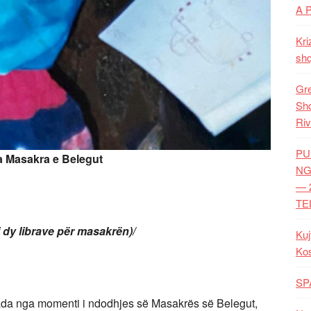
A 
Kri
shq
Gre
Shq
Riv
PU
ga Masakra e Belegut
NG
— 
TE
i dy librave për masakrën)/
Kuj
Ko
SP
a nga momenti i ndodhjes së Masakrës së Belegut,