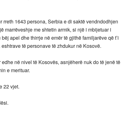
kur rreth 1643 persona, Serbia e di saktë vendndodhjen
ë marrëveshje me shtetin armik, si një i mbijetuar i
bëj apel dhe thirrje në emër të gjithë familjarëve që t’i
ha eshtrave të personave të zhdukur në Kosovë.
r edhe në nivel të Kosovës, asnjëherë nuk do të jenë të
in e merituar.
e 22 vjet.
ësi.