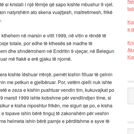
New
 si kristali i një fëmije që sapo kishte mbushur 9 vjet.
bot
sin natyrshëm ato skena vuajtjesh, maltretimesh, frikë
.
Kod
e g
kthehem në marsin e vitit 1999, në vitin e rëndë të
Kry
osje totale, por edhe të kthesës së madhe të
Aka
thehem dhe shndërrohem në Endritin 9 vjeçar, në Belegun
Ko
luar më flakë e erë gjaku të njomë.
vera kishte lëshuar rrënjë, pemët kishin filluar të çelnin
hin me petkun e gjelbëruar. Por, vetëm qielli nuk ishte
retë e zeza e kishin pushtuar vendin tim, kukuvajkat po
Kat
9 marsit 1999 ishte kobshme për vendlindjen time, si
ikur e kisha mposhtur frikën, me siguri qe po, e kisha
e topave ishin bërë tinguj të zakonshëm për veshin
e me helmeta ishin bërë pamje e përditshme e syve të
Ark