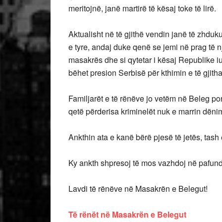
meritojnë, janë martirë të kësaj toke të lirë.
Aktualisht në të gjithë vendin janë të zhdu
e tyre, andaj duke qenë se jemi në prag të nj
masakrës dhe si qytetar i kësaj Republike iu 
bëhet presion Serbisë për kthimin e të gjit
Familjarët e të rënëve jo vetëm në Beleg po
qetë përderisa kriminelët nuk e marrin dënim
Ankthin ata e kanë bërë pjesë të jetës, tash 
Ky ankth shpresoj të mos vazhdoj në pafund
Lavdi të rënëve në Masakrën e Belegut!
Të rënët në Masakrën e Belegut