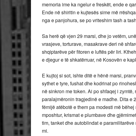
memoria ime ka ngelur e freskët, ende e qartë
Ende në shiritin e kujtesës sime më rrëshqa
nga e panjohura, se po vriteshim tash a tash
Sa herë që vjen 29 marsi, dhe jo vetëm, unë 
vrasjeve, torturave, masakrave deri në shfar
shqiptarëve për fitoren e luftës për liri. K
e djegur e të shkatërruar, në Kosovën e kap
E kujtoj si sot, ishte ditë e hënë marsi, pran
sythet e tyre, fushat dhe kodrinat po rinohes
në sinkron me token. Ai po shfaqej i zymtë, 
paralajmëronin tragjedinë e madhe. Dita e 2
fëmijë atëbotë e them pa modesti më bëhej s
mposhtur, krismat e plumbave dhe gjëmimet 
tim, tanket dhe autoblindat e paramilitarëv
mi.