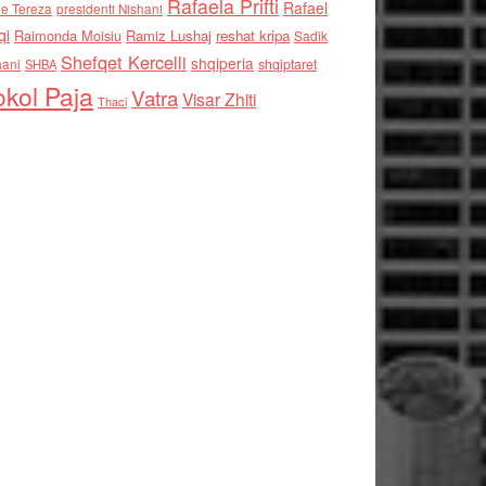
Rafaela Prifti
Rafael
e Tereza
presidenti Nishani
qi
Raimonda Moisiu
Ramiz Lushaj
reshat kripa
Sadik
Shefqet Kercelli
shqiperia
hani
shqiptaret
SHBA
kol Paja
Vatra
Visar Zhiti
Thaci