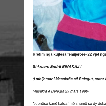
Rrëfim nga kujtesa fëmijërore- 22 vjet n
Shkruan: Endrit BINAKAJ /
(I mbijetuar i Masakrës së Belegut, autor 
Masakra e Belegut 29 mars 1999/
Ndonëse kanë kaluar më shumë se dy dekad