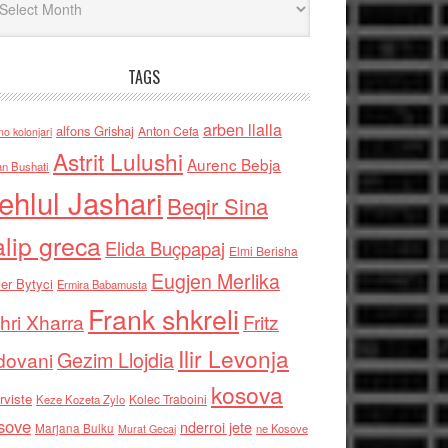
TAGS
arben llalla
alfons Grishaj
Anton Cefa
no kolonjari
Astrit Lulushi
Aurenc Bebja
an Bushati
ehlul Jashari
Beqir Sina
alip greca
Elida Buçpapaj
Elmi Berisha
Eugjen Merlika
er Bytyci
Ermira Babamusta
Frank shkreli
hri Xharra
Fritz
Ilir Levonja
Gezim Llojdia
dovani
kosova
rviste
Kolec Traboini
Keze Kozeta Zylo
sove
nderroi jete
Marjana Bulku
ne Kosove
Murat Gecaj