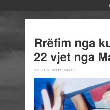
Rrëfim nga ku
22 vjet nga M
MARCH 29, 2021
BY
DGRECA