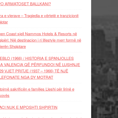
PO ARMATOSET BALLKANI?
za e vlerave – Tragjedia e vërtetë e tranzicionit
iptar
en Coast sjell Nammos Hotels & Resorts në
ipëri: Një destinacion i ri lifestyle merr formë në
ierën Shqiptare
EBLO (1966) / HISTORIA E SPANJOLLES
A VALENCIA QË PËRFUNDOI NË LUSHNJE
29 VJET PRITJE (1937 – 1966) TË NJË
LEFONATE NGA DY MOTRAT
tojmë sakrificën e familjes Lleshi për lirinë e
sovës
AÇI NUK E MPOSHTI SHPIRTIN