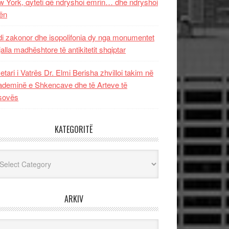
 York, qyteti që ndryshoi emrin… dhe ndryshoi
ën
i zakonor dhe isopolifonia dy nga monumentet
jalla madhështore të antikitetit shqiptar
etari i Vatrës Dr. Elmi Berisha zhvilloi takim në
deminë e Shkencave dhe të Arteve të
sovës
KATEGORITË
egoritë
ARKIV
iv