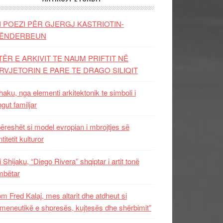
I POEZI PËR GJERGJ KASTRIOTIN-
ËNDERBEUN
TËR E ARKIVIT TE NAUM PRIFTIT NË
RVJETORIN E PARE TE DRAGO SILIQIT
aku, nga elementi arkitektonik te simboli i
ngut familjar
ëreshët si model evropian i mbrojtjes së
titetit kulturor
i Shijaku, “Diego Rivera” shqiptar i artit tonë
mbëtar
m Fred Kalaj, mes altarit dhe atdheut si
meneutikë e shpresës, kujtesës dhe shërbimit”