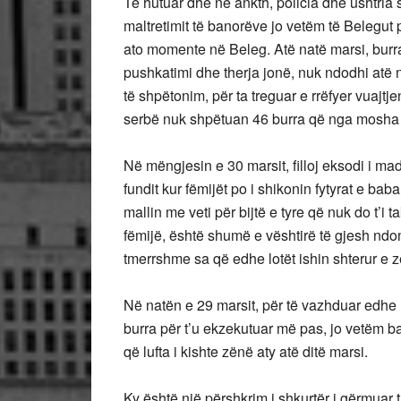
Të hutuar dhe në ankth, policia dhe ushtria s
maltretimit të banorëve jo vetëm të Belegut p
ato momente në Beleg. Atë natë marsi, burr
pushkatimi dhe therja jonë, nuk ndodhi atë na
të shpëtonim, për ta treguar e rrëfyer vuajtje
serbë nuk shpëtuan 46 burra që nga mosha 1
Në mëngjesin e 30 marsit, filloj eksodi i ma
fundit kur fëmijët po i shikonin fytyrat e bab
mallin me veti për bijtë e tyre që nuk do t’i
fëmijë, është shumë e vështirë të gjesh ndo
tmerrshme sa që edhe lotët ishin shterur e zë
Në natën e 29 marsit, për të vazhduar edhe
burra për t’u ekzekutuar më pas, jo vetëm ban
që lufta i kishte zënë aty atë ditë marsi.
Ky është një përshkrim i shkurtër i gërmuar t