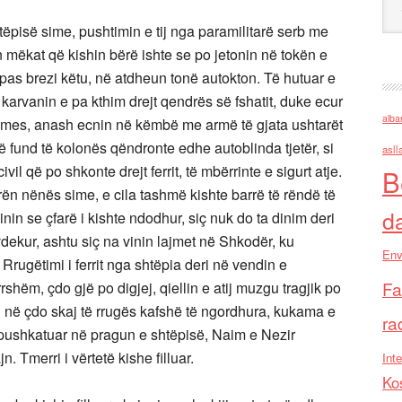
shtëpisë sime, pushtimin e tij nga paramilitarë serb me
n mëkat që kishin bërë ishte se po jetonin në tokën e
 pas brezi këtu, në atdheun tonë autokton. Të hutuar e
karvanin e pa kthim drejt qendrës së fshatit, duke ecur
alba
në mes, anash ecnin në këmbë me armë të gjata ushtarët
 fund të kolonës qëndronte edhe autoblinda tjetër, si
asll
vil që po shkonte drejt ferrit, të mbërrinte e sigurt atje.
B
n nënës sime, e cila tashmë kishte barrë të rëndë të
d
in se çfarë i kishte ndodhur, siç nuk do ta dinim deri
vdekur, ashtu siç na vinin lajmet në Shkodër, ku
Env
 Rrugëtimi i ferrit nga shtëpia deri në vendin e
Fa
rrshëm, çdo gjë po digjej, qiellin e atij muzgu tragjik po
in në çdo skaj të rrugës kafshë të ngordhura, kukama e
ra
 pushkatuar në pragun e shtëpisë, Naim e Nezir
. Tmerri i vërtetë kishe filluar.
Inte
Ko