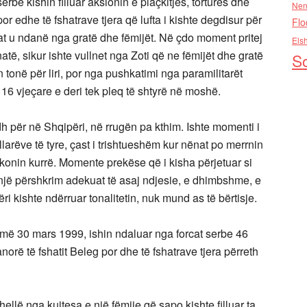
erbe kishin filluar aksionin e plaçkitjes, torturës dhe
Nen
or edhe të fshatrave tjera që lufta i kishte degdisur për
Flo
at u ndanë nga gratë dhe fëmijët. Në çdo moment pritej
Els
të, sikur ishte vullnet nga Zoti që ne fëmijët dhe gratë
So
n tonë për liri, por nga pushkatimi nga paramilitarët
6 vjeçare e deri tek pleq të shtyrë në moshë.
dh për në Shqipëri, në rrugën pa kthim. Ishte momenti i
allarëve të tyre, çast i trishtueshëm kur nënat po merrnin
 takonin kurrë. Momente prekëse që i kisha përjetuar si
një përshkrim adekuat të asaj ndjesie, e dhimbshme, e
ri kishte ndërruar tonalitetin, nuk mund as të bërtisje.
 më 30 mars 1999, ishin ndaluar nga forcat serbe 46
orë të fshatit Beleg por dhe të fshatrave tjera përreth
hellë nga kujtesa e një fëmije që sapo kishte filluar ta