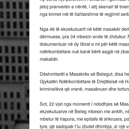
jetoj pranverën e nëntë, i atij skenari të tme
nga krimet më të llahtarshme të regjimit ser
Nga 46 të ekzekutuarit në këtë masakër deri
dërmuese, pra 34 mbesin ende të zhdukur. Nd
dokumentuar në dy librat e mi për këtë masa
ndërkombëtare nuk kanë bërë asgjë në zbardh
makabër.
Dëshmitarët e Masakrës së Belegut, disa he
Gjykatën Ndërkombëtare të Drejtësisë në H
kriminelëve që vranë, masakruan dhe torturu
Sot, 22 vjet nga momenti i ndodhjes së Masak
ekzekutuarve në Beleg mbesin me ankth, në pr
mbetur të hapura, me epitafe të shkruara, po
tyre, që sadopak t’iu zbutet dhimbja, si një ve