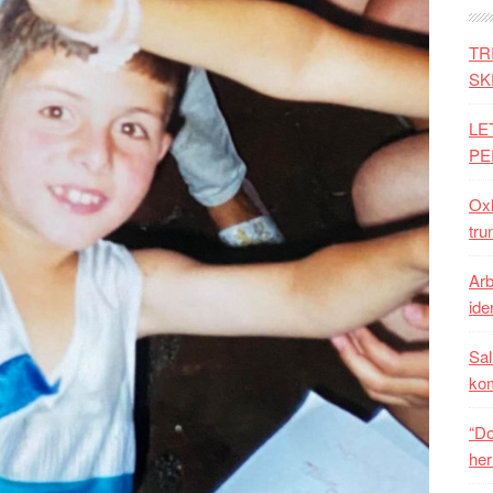
TR
SK
LE
PE
Oxh
tru
Arb
iden
Sal
ko
“Do
her