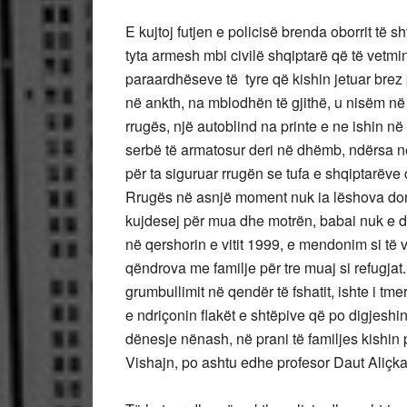
E kujtoj futjen e policisë brenda oborrit të 
tyta armesh mbi civilë shqiptarë që të vetmi
paraardhëseve të tyre që kishin jetuar brez
në ankth, na mblodhën të gjithë, u nisëm në 
rrugës, një autoblind na printe e ne ishin 
serbë të armatosur deri në dhëmb, ndërsa në
për ta siguruar rrugën se tufa e shqiptarëve ci
Rrugës në asnjë moment nuk ia lëshova dorë
kujdesej për mua dhe motrën, babai nuk e din
në qershorin e vitit 1999, e mendonim si të 
qëndrova me familje për tre muaj si refugjat.
grumbullimit në qendër të fshatit, ishte i tme
e ndriçonin flakët e shtëpive që po digjesh
dënesje nënash, në prani të familjes kishin
Vishajn, po ashtu edhe profesor Daut Aliçkajn