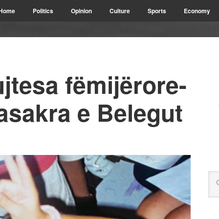
Home
Politics
Opinion
Culture
Sports
Economy
jtesa fëmijërore-
asakra e Belegut