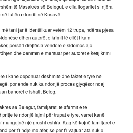
rrshëm të Masakrës së Belegut, e cila llogaritet si njëra
b në luftën e fundit në Kosovë.
 më tani janë identifikuar vetëm 12 trupa, ndërsa pjesa
onëse dihen autorët e krimit të cilët i kam
kër, përsëri drejtësia vendore e sidomos ajo
jen dhe dënimin e merituar për autorët e këtij krimi
rë i kanë deponuar dëshmitë dhe faktet e tyre në
agë, por ende nuk ka ndonjë proces gjyqësor ndaj
an banorët e fshatit Beleg.
rës së Belegut, familjarët, të afërmit e të
itje të ndonjë lajmi për trupat e tyre, varret kanë
r mungojnë një grusht eshtra. Kaq kërkojnë familjarët e
nd për t’i ndje më afër, se per t’i vajtuar ata nuk e