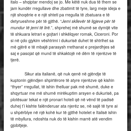
italo – shqiptar mendoj se jo. Me këtë nuk dua të them se
jam kundër rregullave dhe zbatimit të tyre, larg meje ideja e
një shoqërie e e një shteti pa rregulla të zbatuara e të
detyrueshme për të gjithë. “
Jemi skllevër të ligjeve për të
mundur të jemi të lirë.
”, shprehej më shumë se dymijë vite
të shkuara letrari e gojtari i shkëlqyer romak, Ciceroni. Por
si në çdo gjykim vështrimi i dukurisë duhet të shtrihet sa
më gjërë e të mbajë parasysh rrethanat e prejardhjes së
saj e pasojat që mund të shkaktojë në dëm të njerëzve të
tjerë.
Sikur ata italianë, që nuk qenë në gjëndje të
kuptonin gjëndjen shpirtërore të atyre njerëzve që kishin
“thyer” rregullat, të ishin thelluar pak më shumë, duke e
shqyrtuar me më shumë mirëkuptim arsyen e dukurisë, pa
plotësuar tekat e një pronari hoteli që në vënd të padisë
duhej t’i kishte falënderuar ata njerëz se, në sajë të tyre ai
u shpërblye në një kohë kur të gjithë hotelet e Italisë ishin
të mbyllura, ndoshta nuk do të kishin marrë atë vendim
gjobitjeje.