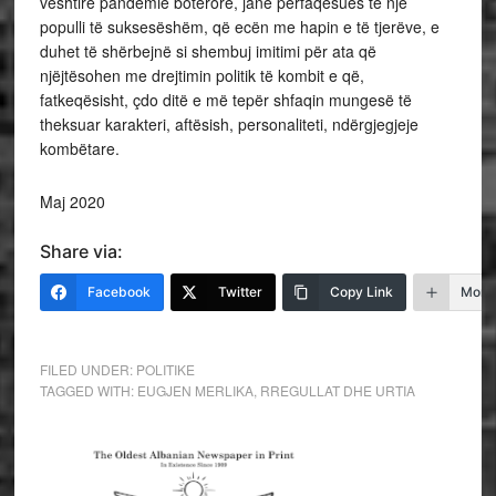
vështirë pandemie botërore, janë përfaqësues të një
populli të suksesëshëm, që ecën me hapin e të tjerëve, e
duhet të shërbejnë si shembuj imitimi për ata që
njëjtësohen me drejtimin politik të kombit e që,
fatkeqësisht, çdo ditë e më tepër shfaqin mungesë të
theksuar karakteri, aftësish, personaliteti, ndërgjegjeje
kombëtare.
Maj 2020
Share via:
Facebook
Twitter
Copy Link
More
FILED UNDER:
POLITIKE
TAGGED WITH:
EUGJEN MERLIKA
,
RREGULLAT DHE URTIA