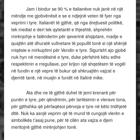
Jam i bindur se 90 % e italianëve nuk janë në një
mëndje me gjobvënësit e se e ndjejnë veten të fyer nga
veprimi i tyre. Italianët të gjithë, që nga drejtuesit politikë,
tek mediat e deri tek qytetarët e thjeshtë, shprehën
mirënjohje e falënderim për qeverinë shqiptare, madje e
quajtën atë dhuratë vullnetare të popullit tonë si një shënjë
miqësie e mirkuptimi për Vendin e tyre. Sigurisht ajo gjobë
nuk hyn në mendësinë e tyre, duke përfshirë këtu edhe
respektimin e rregullave, por krijon një shqetësim të vogël
në fundin e një vepre të bukur që shkruajtën vajzat e
djemtë tanë, në muajin e fundit në Italinë mike.
Ata dhe ne të gjithë duhet të jemi krenarë për
punën e tyre, për qëndrimin, për lartësimin e vlerave tona,
për gjithshka që përfaqësoi përvoja e tyre në këto tridhjetë
ditë. Nuk ka asnjë veprim që të mund të cungojë vlerën e
simbolikës t’asaj pune, për të cilën ata vajza e djem
meritojnë gjithë mirënjohjen tonë.