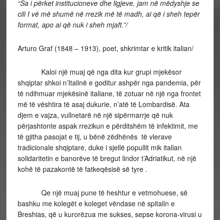
“Sa i përket institucioneve dhe ligjeve, jam në mëdyshje se
cili I vë më shumë në rrezik më të madh, ai që i sheh tepër
format, apo ai që nuk i sheh mjaft.”/
Arturo Graf (1848 – 1913), poet, shkrimtar e kritik italian/
Kaloi një muaj që nga dita kur grupi mjekësor
shqiptar shkoi n’Italinë e goditur ashpër nga pandemia, për
të ndihmuar mjekësinë italiane, të zotuar në një nga frontet
më të vështira të asaj dukurie, n’atë të Lombardisë. Ata
djem e vajza, vullnetarë në një sipërmarrje që nuk
përjashtonte aspak rrezikun e përditshëm të infektimit, me
të gjitha pasojat e tij, u bënë zëdhënës të vlerave
tradicionale shqiptare, duke i sjellë popullit mik italian
solidaritetin e banorëve të bregut lindor t’Adriatikut, në një
kohë të pazakontë të fatkeqësisë së tyre .
Qe një muaj pune të heshtur e vetmohuese, së
bashku me kolegët e koleget vëndase në spitalin e
Breshias, që u kurorëzua me sukses, sepse korona-virusi u