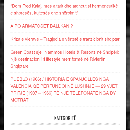
“Dom Fred Kalaj, mes altarit dhe atdheut si hermeneutikë
e shpresës, kujtesës dhe shërbimit”
A PO ARMATOSET BALLKANI?
Kriza e vlerave – Tragjedia e vërtetë e tranzicionit shqiptar
Green Coast sjell Nammos Hotels & Resorts në Shqipëri:
Një destinacion i ri lifestyle merr formë në Rivierën
Shqiptare
PUEBLO (1966) / HISTORIA E SPANJOLLES NGA
VALENCIA QË PËRFUNDOI NË LUSHNJE — 29 VJET
PRITJE (1937 – 1966) TË NJË TELEFONATE NGA DY
MOTRAT
KATEGORITË