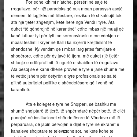
Por edhe kthimi n’atdhe, përsëri në sajë të
rregullave, për një paradoks që nuk mban parasysh asnjë
element të logjikës më fillestare, rrezikon të shkaktojë tek
ata një tjetër zhgënjim, këtë herë nga Vendi i tyre. Ata
duhet “të qëndrojnë në karantinë” edhe mbas një muaji që
kanë luftuar fyt për fyti me koronavirusin e me vdekjen e
mbasi testimi i kryer në Itali i ka nxjerrë krejtësisht të
shëndoshë. Ky vendim që i mban larg jetës familjare e
shoqërore, edhe për dy javë të tjera, më duket një tjetër
shfaqje e ndërpretimit të ngurtë e shabllon të rregullave.
Ata besoj se e kanë dhënë provën e tyre e janë shumë më
të vetëdijshëm për detyrën e tyre profesionale se sa të
gjithë autoritetet politike e shëndetësore që i venë në
karantinë.
Ata e kolegët e tyre në Shqipëri, së bashku me
shumë shqiptarë të tjerë, të shpërndarë nëpër botë, të cilët
punojnë në institucionet shëndetësore të Vëndeve më të
përparuara, që japin përvojën e dijet e tyre në ekranet e
kanaleve shqiptare të televizionit sot, në këtë kohë të