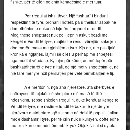
fisnike, për të cilën ndjenin kënaqësinë e merituar.
Por rregullat ishin thyer. Një “ushtar” i bindur i
respektimit të tyre, pronari i hotelit, pa u thelluar aspak në
domethënien e dukurisë lajmëroi organet e rendit.
Megjithëse shqiptarët nuk po i jepnin askujt bezdi me
këngët e Vendit të tyre, ruajtësit e rendit vërejtën shkeljen
dhe morën masa me gjobitjen e tyre. Kjo qe, me pak fjalë,
kronika e ngjarjes, lajmi i së cilës u përhap me shpejtësi
nga mediat vëndase. Ky lajm për këdo, aq më tepër për
bashkatdhetarët e tyre n’Itali, qe një motiv shqetësimi e, në
një farë mënyre nxit përsiatjen për vetë përmbajtjen e tij.
A e meritonin, nga ana njerëzore, ata shërbyes e
shërbyese të mjekësisë shqiptare një masë të tillë
ndëshkimi, sepse shkelën rregullin, duke kënduar këngë të
Vëndit të tyre, me rastin e fundit të bukur të një detyre
njerëzore e atdhetare, që shkonte në dobi të popullit italian,
mik e dashamir i tyre, për të cilin nuk u kursyen, qoftë edhe
me rrezikun e mundshëm mbi krye? Objektivisht si qytetar