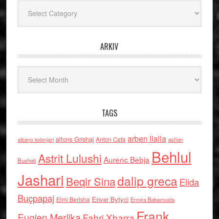
Kategoritë
ARKIV
Arkiv
TAGS
arben llalla
alfons Grishaj
Anton Cefa
asllan
albano kolonjari
Behlul
Astrit Lulushi
Aurenc Bebja
Bushati
Jashari
dalip greca
Beqir Sina
Elida
Buçpapaj
Enver Bytyci
Elmi Berisha
Ermira Babamusta
Frank
Eugjen Merlika
Fahri Xharra