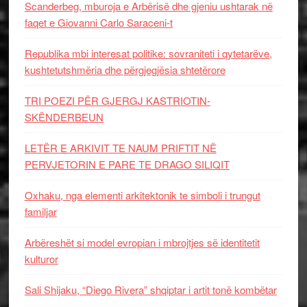
Scanderbeg, mburoja e Arbërisë dhe gjeniu ushtarak në
faqet e Giovanni Carlo Saraceni-t
Republika mbi interesat politike: sovraniteti i qytetarëve,
kushtetutshmëria dhe përgjegjësia shtetërore
TRI POEZI PËR GJERGJ KASTRIOTIN-
SKËNDERBEUN
LETËR E ARKIVIT TE NAUM PRIFTIT NË
PERVJETORIN E PARE TE DRAGO SILIQIT
Oxhaku, nga elementi arkitektonik te simboli i trungut
familjar
Arbëreshët si model evropian i mbrojtjes së identitetit
kulturor
Sali Shijaku, “Diego Rivera” shqiptar i artit tonë kombëtar