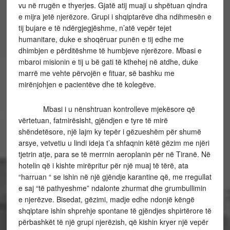
vu në rrugën e thyerjes. Gjatë atij muaji u shpëtuan qindra
e mijra jetë njerëzore. Grupi i shqiptarëve dha ndihmesën e
tij bujare e të ndërgjegjëshme, n’atë vepër tejet
humanitare, duke e shoqëruar punën e tij edhe me
dhimbjen e përditëshme të humbjeve njerëzore. Mbasi e
mbaroi misionin e tij u bë gati të kthehej në atdhe, duke
marrë me vehte përvojën e fituar, së bashku me
mirënjohjen e pacientëve dhe të kolegëve.
Mbasi i u nënshtruan kontrolleve mjekësore që
vërtetuan, fatmirësisht, gjëndjen e tyre të mirë
shëndetësore, një lajm ky tepër i gëzueshëm për shumë
arsye, vetvetiu u lindi ideja t’a shfaqnin këtë gëzim me njëri
tjetrin atje, para se të merrnin aeroplanin për në Tiranë. Në
hotelin që i kishte mirëpritur për një muaj të tërë, ata
“harruan “ se ishin në një gjëndje karantine që, me rregullat
e saj “të pathyeshme” ndalonte zhurmat dhe grumbullimin
e njerëzve. Bisedat, gëzimi, madje edhe ndonjë këngë
shqiptare ishin shprehje spontane të gjëndjes shpirtërore të
përbashkët të një grupi njerëzish, që kishin kryer një vepër