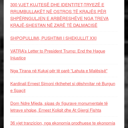
300 VJET KUJTESË DHE IDENTITET-TRYEZË E
RRUMBULLAKËT NË OSTROS TË KRAJËS PËR
SHPËRNGULJEN E ARBËRESHËVE NGA TREVA
KRAJË-SHESTAN NË ZARË TË DALMACISË
SHPOPULLIMI, PUSHTIMI I SHEKULLIT XXI
VATRA’s Letter to President Trump: End the Hague
Injustice
Nga Tirana në Kukaj për të parë “Lahuta e Malësisë”
Kardinali Ernest Simoni rikthehet si dëshmitar në Burgun
e Spaçit
Dom Ndre Mjeda, sipas dy figurave monumentale të
letrave shqipe, Ernest Koliqit dhe At Gjergj Fishta
36 vjet tranzicion, nga ekonomia prodhuese te ekonomia