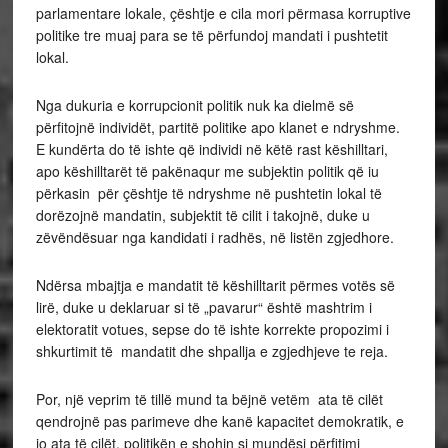
parlamentare lokale, çështje e cila mori përmasa korruptive
politike tre muaj para se të përfundoj mandati i pushtetit
lokal.
Nga dukuria e korrupcionit politik nuk ka dielmë së
përfitojnë individët, partitë politike apo klanet e ndryshme.
E kundërta do të ishte që individi në këtë rast këshilltari,
apo këshilltarët të pakënaqur me subjektin politik që iu
përkasin për çështje të ndryshme në pushtetin lokal të
dorëzojnë mandatin, subjektit të cilit i takojnë, duke u
zëvëndësuar nga kandidati i radhës, në listën zgjedhore.
Ndërsa mbajtja e mandatit të këshilltarit përmes votës së
lirë, duke u deklaruar si të „pavarur“ është mashtrim i
elektoratit votues, sepse do të ishte korrekte propozimi i
shkurtimit të mandatit dhe shpallja e zgjedhjeve te reja.
Por, një veprim të tillë mund ta bëjnë vetëm ata të cilët
qendrojnë pas parimeve dhe kanë kapacitet demokratik, e
jo ata të cilët, politikën e shohin si mundësi përfitimi