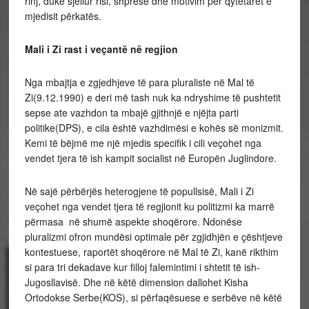
rinj, duke sjellur risi, shpresë dhe motivim për qytetarët e
mjedisit përkatës.
Mali i Zi rast i veçantë në regjion
Nga mbajtja e zgjedhjeve të para pluraliste në Mal të
Zi(9.12.1990) e deri më tash nuk ka ndryshime të pushtetit
sepse ate vazhdon ta mbajë gjithnjë e njëjta parti
politike(DPS), e cila është vazhdimësi e kohës së monizmit.
Kemi të bëjmë me një mjedis specifik i cili veçohet nga
vendet tjera të ish kampit socialist në Europën Juglindore.
Në sajë përbërjës heterogjene të popullsisë, Mali i Zi
veçohet nga vendet tjera të regjionit ku politizmi ka marrë
përmasa në shumë aspekte shoqërore. Ndonëse
pluralizmi ofron mundësi optimale për zgjidhjën e çështjeve
kontestuese, raportët shoqërore në Mal të Zi, kanë rikthim
si para tri dekadave kur filloj falemintimi i shtetit të ish-
Jugosllavisë. Dhe në këtë dimension dallohet Kisha
Ortodokse Serbe(KOS), si përfaqësuese e serbëve në këtë