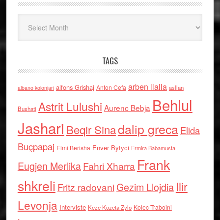
Arkiv
TAGS
arben llalla
alfons Grishaj
Anton Cefa
asllan
albano kolonjari
Behlul
Astrit Lulushi
Aurenc Bebja
Bushati
Jashari
dalip greca
Beqir Sina
Elida
Buçpapaj
Enver Bytyci
Elmi Berisha
Ermira Babamusta
Frank
Eugjen Merlika
Fahri Xharra
shkreli
Ilir
Gezim Llojdia
Fritz radovani
Levonja
Interviste
Kolec Traboini
Keze Kozeta Zylo