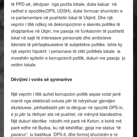
të PPD-së, dëvijuan nga pozita lokale, duke kaluar në
radhet e opozitës(DPS, UDSH), duke formuar shumicën e
re parlamentare në pushtetin lokal të Ulqinit. Dhe një
veprim i tillë ndikoj në dekompozimin e skenës politike të
shqiptarëve në Ulqin, me pasoja në funksionim të pushtetit
lokal në sajë të interesave personale dhe ambicieve
lideriste të përfaqësuesëve të subjektëve politike. Ishte ky
një veprim hipokrit i personave të cilët politikës lokale ia
mveshën epitetin e korrupcionit politik, dukuri me pasoja jo
vetëm lokale.
Dëvijimi i votës së qytetarëve
Një veprim i tillë quhet korrupcion politik sepse votat janë
marrë nga elektorati votues për të ndryshuar gjendjen
ekzistuese, përkatësisht për ta dërguar në opozitë DPS-in,
e jo për ta rikthyer ate në pushtet, në mënyrë klandestine.
Një dukuri identike ndodhi më parë në Kotorr, e kohë më
parë edhe në Budva, ku një këshilltar, gjoja me status “të
pavarur”, iu bashkua DPS-it, dhe formoj shumicën e re