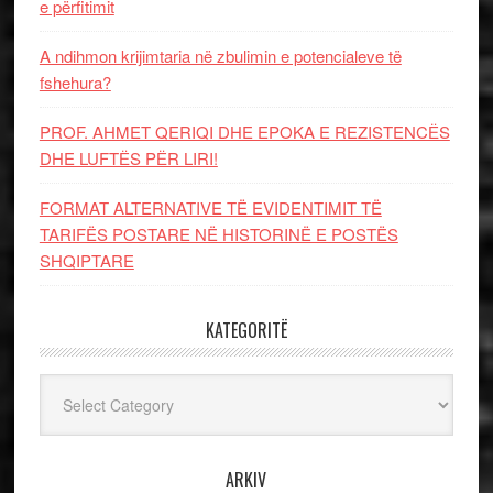
e përfitimit
A ndihmon krijimtaria në zbulimin e potencialeve të
fshehura?
PROF. AHMET QERIQI DHE EPOKA E REZISTENCЁS
DHE LUFTЁS PЁR LIRI!
FORMAT ALTERNATIVE TË EVIDENTIMIT TË
TARIFËS POSTARE NË HISTORINË E POSTËS
SHQIPTARE
KATEGORITË
Kategoritë
ARKIV