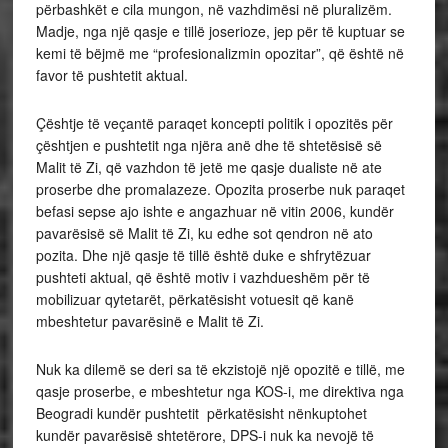
përbashkët e cila mungon, në vazhdimësi në pluralizëm.
Madje, nga një qasje e tillë joserioze, jep për të kuptuar se
kemi të bëjmë me “profesionalizmin opozitar”, që është në
favor të pushtetit aktual.
Çështje të veçantë paraqet koncepti politik i opozitës për
çështjen e pushtetit nga njëra anë dhe të shtetësisë së
Malit të Zi, që vazhdon të jetë me qasje dualiste në ate
proserbe dhe promalazeze. Opozita proserbe nuk paraqet
befasi sepse ajo ishte e angazhuar në vitin 2006, kundër
pavarësisë së Malit të Zi, ku edhe sot qendron në ato
pozita. Dhe një qasje të tillë është duke e shfrytëzuar
pushteti aktual, që është motiv i vazhdueshëm për të
mobilizuar qytetarët, përkatësisht votuesit që kanë
mbeshtetur pavarësinë e Malit të Zi.
Nuk ka dilemë se deri sa të ekzistojë një opozitë e tillë, me
qasje proserbe, e mbeshtetur nga KOS-i, me direktiva nga
Beogradi kundër pushtetit përkatësisht nënkuptohet
kundër pavarësisë shtetërore, DPS-i nuk ka nevojë të