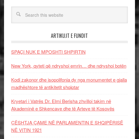
ARTIKUJT E FUNDIT
SPAÇI NUK E MPOSHTI SHPIRTIN
New York, qyteti që ndryshoi emrin… dhe ndryshoi botën
Kodi zakonor dhe isopolifonia dy nga monumentet e gjalla
madhështore të antikitetit shqiptar
Kryetari i Vatrës Dr. Elmi Berisha zhvilloi takim në
Akademinë e Shkencave dhe të Arteve të Kosovës
ÇËSHTJA ÇAME NË PARLAMENTIN E SHQIPËRISË
NË VITIN 1921