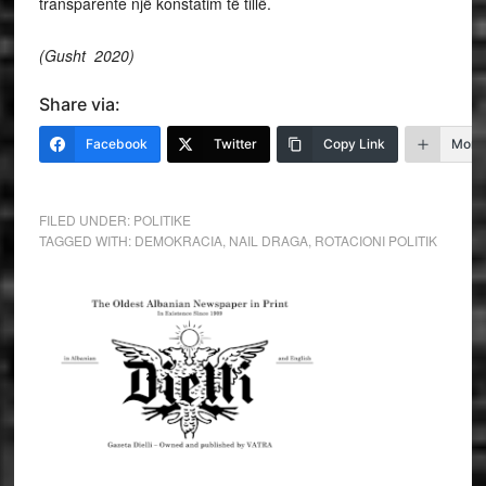
transparente një konstatim të tillë.
(Gusht 2020)
Share via:
Facebook
Twitter
Copy Link
More
FILED UNDER:
POLITIKE
TAGGED WITH:
DEMOKRACIA
,
NAIL DRAGA
,
ROTACIONI POLITIK