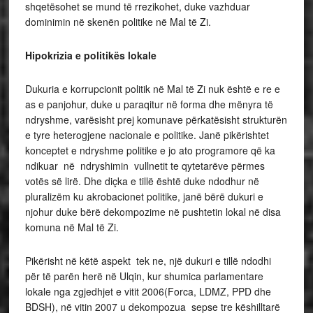
shqetësohet se mund të rrezikohet, duke vazhduar
dominimin në skenën politike në Mal të Zi.
Hipokrizia e politikës lokale
Dukuria e korrupcionit politik në Mal të Zi nuk është e re e
as e panjohur, duke u paraqitur në forma dhe mënyra të
ndryshme, varësisht prej komunave përkatësisht strukturën
e tyre heterogjene nacionale e politike. Janë pikërishtet
konceptet e ndryshme politike e jo ato programore që ka
ndikuar në ndryshimin vullnetit te qytetarëve përmes
votës së lirë. Dhe diçka e tillë është duke ndodhur në
pluralizëm ku akrobacionet politike, janë bërë dukuri e
njohur duke bërë dekompozime në pushtetin lokal në disa
komuna në Mal të Zi.
Pikërisht në këtë aspekt tek ne, një dukuri e tillë ndodhi
për të parën herë në Ulqin, kur shumica parlamentare
lokale nga zgjedhjet e vitit 2006(Forca, LDMZ, PPD dhe
BDSH), në vitin 2007 u dekompozua sepse tre këshilltarë