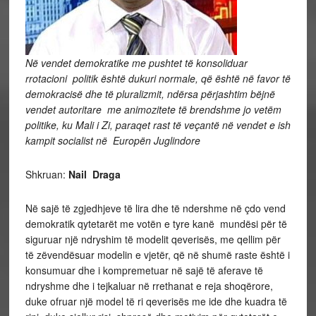
Në vendet demokratike me pushtet të konsoliduar
rrotacioni politik është dukuri normale, që është në favor të
demokracisë dhe të pluralizmit, ndërsa përjashtim bëjnë
vendet autoritare me animozitete të brendshme jo vetëm
politike, ku Mali i Zi, paraqet rast të veçantë në vendet e ish
kampit socialist në Europën Juglindore
Shkruan:
Nail Draga
Në sajë të zgjedhjeve të lira dhe të ndershme në çdo vend
demokratik qytetarët me votën e tyre kanë mundësi për të
siguruar një ndryshim të modelit qeverisës, me qellim për
të zëvendësuar modelin e vjetër, që në shumë raste është i
konsumuar dhe i kompremetuar në sajë të aferave të
ndryshme dhe i tejkaluar në rrethanat e reja shoqërore,
duke ofruar një model të ri qeverisës me ide dhe kuadra të