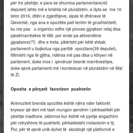
për tre çështje; e para se shumica parlamentare(42
deputet) ishte më e brishta në pluralizëm, e dyta se me 16
tetor 2016, ditën e zgjedhjeve, sipas të dhënave të
Qeverisë, nga ana e opozitës pati tentim të grushtshtetit,
ku me pas u organizu edhe një proces gjyqësor ndaj disa
pjesëmarrësëve të tillë, por ende pa aktvendime
gjyqësore(!?) dhe e treta, pikërisht për këtë shkak
parlamenti u bojkotua nga partitë opozitare(39 deputet),
fillimisht nga të gjitha, ndërsa më pas disa u kthyen në
parlament, duke mos i qendruar besnik marrëveshjes,
duke qenë parlamenti më i kontestuar në pluralizëm në Mal
të Zi.
Opozita e përçarë favorizon pushtetin
Animoziteti brenda opozitës është njëra nder faktorët
kryesor që deri më tash mungon qendrim i përbashkët për
çështje madhore, sidomos kur është në pyetje angazhimi
për ndryshime të pushtetit, përkatësisht rrotacionin e tij.
Por, për të qenë unik duhet të ekzistojë një platformë e