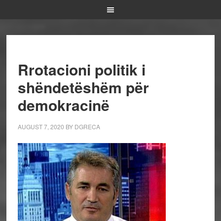
Rrotacioni politik i
shëndetëshëm për
demokracinë
AUGUST 7, 2020
BY
DGRECA