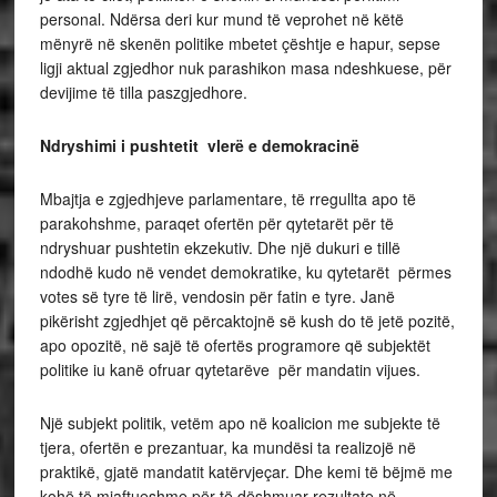
personal. Ndërsa deri kur mund të veprohet në këtë
mënyrë në skenën politike mbetet çështje e hapur, sepse
ligji aktual zgjedhor nuk parashikon masa ndeshkuese, për
devijime të tilla paszgjedhore.
Ndryshimi i pushtetit vlerë e demokracinë
Mbajtja e zgjedhjeve parlamentare, të rregullta apo të
parakohshme, paraqet ofertën për qytetarët për të
ndryshuar pushtetin ekzekutiv. Dhe një dukuri e tillë
ndodhë kudo në vendet demokratike, ku qytetarët përmes
votes së tyre të lirë, vendosin për fatin e tyre. Janë
pikërisht zgjedhjet që përcaktojnë së kush do të jetë pozitë,
apo opozitë, në sajë të ofertës programore që subjektët
politike iu kanë ofruar qytetarëve për mandatin vijues.
Një subjekt politik, vetëm apo në koalicion me subjekte të
tjera, ofertën e prezantuar, ka mundësi ta realizojë në
praktikë, gjatë mandatit katërvjeçar. Dhe kemi të bëjmë me
kohë të mjaftueshme për të dëshmuar rezultate në