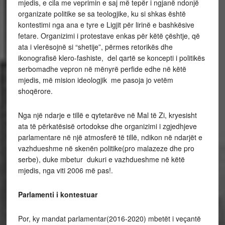
mjedis, e cila me veprimin e saj më tepër i ngjanë ndonjë
organizate politike se sa teologjike, ku si shkas është
kontestimi nga ana e tyre e Ligjit për lirinë e bashkësive
fetare. Organizimi i protestave enkas për këtë çështje, që
ata i vlerësojnë si “shetije”, përmes retorikës dhe
ikonografisë klero-fashiste, del qartë se koncepti i politikës
serbomadhe vepron në mënyrë perfide edhe në këtë
mjedis, më mision ideologjik me pasoja jo vetëm
shoqërore.
Nga një ndarje e tillë e qytetarëve në Mal të Zi, kryesisht
ata të përkatësisë ortodokse dhe organizimi i zgjedhjeve
parlamentare në një atmosferë të tillë, ndikon në ndarjët e
vazhdueshme në skenën politike(pro malazeze dhe pro
serbe), duke mbetur dukuri e vazhdueshme në këtë
mjedis, nga viti 2006 më pas!.
Parlamenti i kontestuar
Por, ky mandat parlamentar(2016-2020) mbetët i veçantë