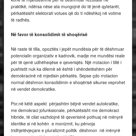
praktikë, ndërsa nëse ata mungojnë do të jenë qytetarët,
përkatësisht elektorati votues që do ti ndëshkoj në votime
të radhës.
Në favor të konsolidimit të shoqërisë
Në raste të tilla, opozitës i jepët mundësia për të dëshmuar
potencialin organizativ e kadrovik, madje me mundësi reale
për të qenë udhëheqëse e qeverisjës. Një rrotacion i tillë i
pushtetit nuk ka dilemë së është i shëndetëshëm për
demokracinë në mjedisin përkatës. Sepse çdo rrotacion
normal dëshmon konsolidimin e shoqërisë sikurse veprohet
në vendet demokratike.
Por,në këtë aspekt përjashtim bëjnë vendet autokratike,
me demokraci jofunksionale, përkatësisht me demokraci
hibride, të cilat vazhdojnë të qeverisinë pothuaj në mënyrë
identike si në kohën e monizmit, ku përvoja
tridhjetëvjeçare e pluralizmit politik dëshmon në mënyrë