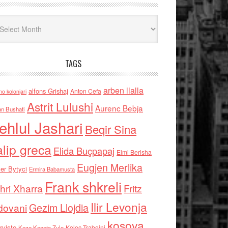
iv
TAGS
arben llalla
alfons Grishaj
Anton Cefa
no kolonjari
Astrit Lulushi
Aurenc Bebja
an Bushati
ehlul Jashari
Beqir Sina
alip greca
Elida Buçpapaj
Elmi Berisha
Eugjen Merlika
er Bytyci
Ermira Babamusta
Frank shkreli
hri Xharra
Fritz
Ilir Levonja
Gezim Llojdia
dovani
kosova
rviste
Kolec Traboini
Keze Kozeta Zylo