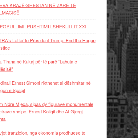
EVA KRAJË-SHESTAN NË ZARË TË
LMACISË
POPULLIMI, PUSHTIMI I SHEKULLIT XXI
RA’s Letter to President Trump: End the Hague
ustice
 Tirana në Kukaj për të parë “Lahuta e
ësisë”
dinali Ernest Simoni rikthehet si dëshmitar në
gun e Spaçit
 Ndre Mjeda, sipas dy figurave monumentale
letrave shqipe, Ernest Koliqit dhe At Gjergj
hta
vjet tranzicion, nga ekonomia prodhuese te