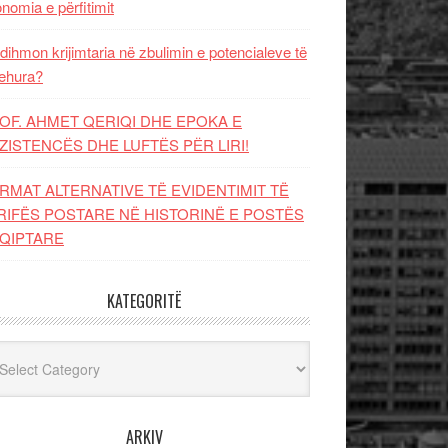
nomia e përfitimit
dihmon krijimtaria në zbulimin e potencialeve të
ehura?
OF. AHMET QERIQI DHE EPOKA E
ZISTENCЁS DHE LUFTЁS PЁR LIRI!
RMAT ALTERNATIVE TË EVIDENTIMIT TË
RIFËS POSTARE NË HISTORINË E POSTËS
QIPTARE
KATEGORITË
egoritë
ARKIV