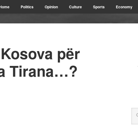
Home
Politics
Opinion
Culture
Sports
Economy
 Kosova për
ga Tirana…?