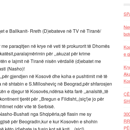
SP
New
qet e Ballkanit- Rreth (D)ebateve në TV në Tiranë/
bot
r me paraqitjen në krye në veti të prokurorit të Dhomës
Kod
ykatësit,paralajmërimin për ,,akuzat për krime
e g
tën e lajmit në Tiranë nisën vërdallë (d)ebatet me
Kry
asti (Nasho)!
Aka
t,,për gjendjen në Kosovë dhe koha e pushtimit më të
Ko
a në shtabin e S.Millosheviç në Beograd,për shfarosjen
ën e djegur të Kosovës,ndërsa këta farë ,,analsitë,,të
ÇË
ontinent tjerët për ,,Bregun e Fildisht,,(siç!)e jo për
SH
timet ndër vite të Serbisë.
t Nasho-Bushati nga Shqipëria,që flasin me sy
30
RR
algjisë për Beogradin,kur e kur Kosovën e shohin
PË
 këto (d)ebate ia fusin kot së koti…(siç!).