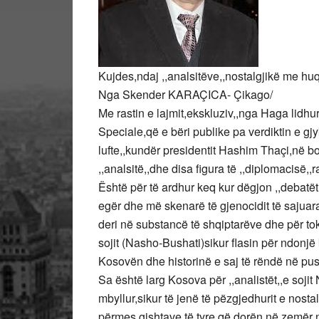
Kujdes,ndaj ,,analsitëve,,nostalgjikë me hu
Nga Skender KARAÇICA- Çikago/
Me rastin e lajmit,ekskluziv,,nga Haga lidhu
Speciale,që e bëri publike pa verdiktin e gj
lufte,,kundër presidentit Hashim Thaçi,në bo
,,analsitë,,dhe disa figura të ,,diplomacisë,,r
Është për të ardhur keq kur dëgjon ,,debatë
egër dhe më skenarë të gjenocidit të sajuar
deri në substancë të shqiptarëve dhe për tok
sojit (Nasho-Bushati)sikur flasin për ndonjë k
Kosovën dhe historinë e saj të rëndë në push
Sa është larg Kosova për ,,analistët,,e soji
mbyllur,sikur të jenë të pëzgjedhurit e nost
përmes gishtave të tyre,që,dorën në zemër në