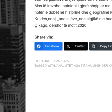
Mos të trezohet opinioni i gjerë shqiptar me
notën e dobët në historinë dhe gjeografinë
Kujdes,ndaj ,,analsitëve,,nostalgjikë me huq
Çikago, qershor të motit 2020
Share via:
Facebook
Twitter
Copy Li
FILED UNDER:
ANALIZA
TAGGED WITH:
ANALISTET NGA TIRANA
,
SKENDER K