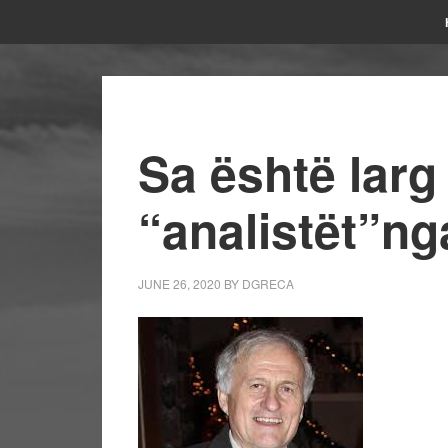
Sa është larg
“analistët”n
JUNE 26, 2020
BY
DGRECA