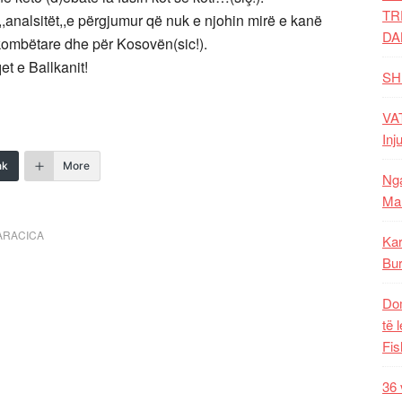
TR
 ,,analsitët,,e përgjumur që nuk e njohin mirë e kanë
DA
 kombëtare dhe për Kosovën(sic!).
et e Ballkanit!
SH
VAT
Inj
nk
More
Nga
Mal
ARACICA
Kar
Bur
Dom
të 
Fis
36 