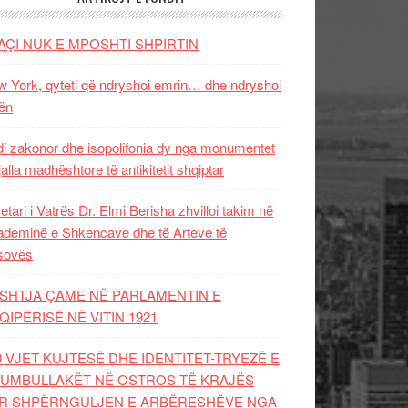
AÇI NUK E MPOSHTI SHPIRTIN
 York, qyteti që ndryshoi emrin… dhe ndryshoi
ën
i zakonor dhe isopolifonia dy nga monumentet
jalla madhështore të antikitetit shqiptar
etari i Vatrës Dr. Elmi Berisha zhvilloi takim në
deminë e Shkencave dhe të Arteve të
sovës
SHTJA ÇAME NË PARLAMENTIN E
QIPËRISË NË VITIN 1921
0 VJET KUJTESË DHE IDENTITET-TRYEZË E
UMBULLAKËT NË OSTROS TË KRAJËS
R SHPËRNGULJEN E ARBËRESHËVE NGA