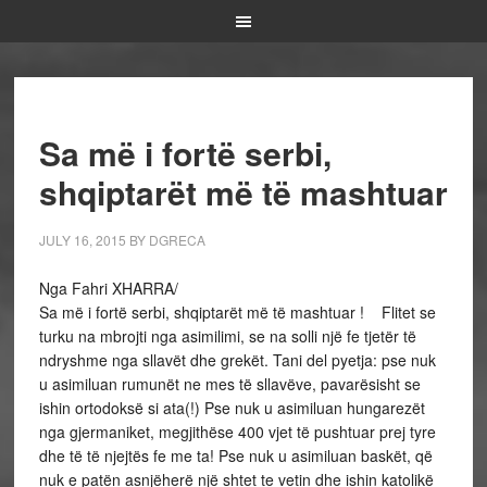
Sa më i fortë serbi,
shqiptarët më të mashtuar
JULY 16, 2015
BY
DGRECA
Nga Fahri XHARRA/
Sa më i fortë serbi, shqiptarët më të mashtuar ! Flitet se
turku na mbrojti nga asimilimi, se na solli një fe tjetër të
ndryshme nga sllavët dhe grekët. Tani del pyetja: pse nuk
u asimiluan rumunët ne mes të sllavëve, pavarësisht se
ishin ortodoksë si ata(!) Pse nuk u asimiluan hungarezët
nga gjermaniket, megjithëse 400 vjet të pushtuar prej tyre
dhe të të njejtës fe me ta! Pse nuk u asimiluan baskët, që
nuk e patën asnjëherë një shtet te vetin dhe ishin katolikë