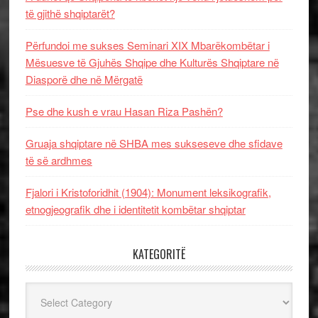
të gjithë shqiptarët?
Përfundoi me sukses Seminari XIX Mbarëkombëtar i
Mësuesve të Gjuhës Shqipe dhe Kulturës Shqiptare në
Diasporë dhe në Mërgatë
Pse dhe kush e vrau Hasan Riza Pashën?
Gruaja shqiptare në SHBA mes sukseseve dhe sfidave
të së ardhmes
Fjalori i Kristoforidhit (1904): Monument leksikografik,
etnogjeografik dhe i identitetit kombëtar shqiptar
KATEGORITË
Kategoritë