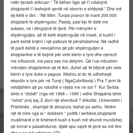
ndër tjerash shkruan “ Të bëhen ligje që t’i ndalojnë
shqiptarët t’i leshojnë qentë në oborrin e shtëpisë.” Dhe më
tej këtë e dini : “Në fillim, Turqia pranon të marë 200.000
shqiptarë të shpërngulur. Pastaj, pasi kjo të dalë me
sukses, ne i dërgojmë të tjerë. Për mënyrën e
shpërnguljes, që të ketë shpërngulje në masë, si kusht i
parë është krijimi i një psikoze të përshtatshme: Në radhë
të parë është e nevojshme që për shpërnguljen e
shqiptarëve e të bejmë për vete klerin e tyre dhe njerezit
me influencë, me para ose me detyrim. Që t’ua mbushim
mëndjen shqiptarëve që të ikin, duhet që të bëjmë për vete
klerin e tyre duke e paguar. Kështu ai do të udheheqë
eksodin e tyre për në Turqi ( NgaÇubrilloviqi ) Pra ? jemi të
vetdijshëm që po ndodhë e njejta me ne sot ? Kur Serbia
ishte e “dobët” (nga viti 1968 – 1990 ) edhe Shqipëria ishte
“rehat” prej saj.,E doni një shembull ? shkollat ,Universiteti i
Prishtinës , xhamijat të zbrazura. kishat po ashtu. Vetëm
një të mire nga ai “ dobësim “ politik i serbëve,shqiptarët
muslimanë e të krishterë kush e kush më shumë mundohej
që emrat e pasalindurve: djalë apo vajzë të jenë sa më ilire
dhe e sa më arbërore (!?!)