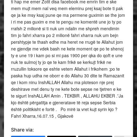
ti hap me emer Zotit disa facebook me emrin tim e ske
mem mujt mem nal veq mem eleminu prej ksaj bote ti pak
qe ja ke msy ksaj pune qe ma permene guximin se the jom
i ri me pas guxim e me te pengu ne komentë une jo ty po
rrafsh 2 milionë si ti nuk um ndalin me shpreh mendimin
tim jo fahri xharra po 2 milionë fahri xharra nuk um bejn
pershtypje te thash edhe ma heret ne rrugë te Allahut jom
ne gjendje me vdek bash ne kete moment qe po te shenoj
ty e une 19 i kam po si mi pas 1900 per qka do qoft e une
nuk te sulmoj ty jo qe te kam frikë se kerkujt frikë ne
rruzullin toksore qe eshte vetem Allahut i frikohem ;po te
paska hup udha ne oborr e do Allahu 30 dite te Ramazanit
qe i kom ninu InshALLAH Allahu ma ploteson nje prej
deshirave met denu ty ne kete bote sepse ne tjetren e ke
te sigurt InshALLAH Amin . TEKBIR , ALLAHU EKBER .”Ja
kjo është përgatitja e gjeneratave të reja sepse Serbia
është politikisht e fortë . Po mirë ia vret kujt syrin kjo ?
Fahri Xharra,16.07.15 , Gjakovë
Share via: