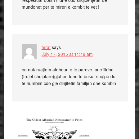
respektuar qofsh ti dhe cdo shqipe tjeter qe
mundohet per te miren e kombit te vet !
ferat
says
July 17, 2015 at 11:49 am
po nuk ruajtem atdheun e te pareve tane ilirine
(trojet shqiptare)gjuhen tone te bukur shqipe do
te humbim cdo gje dinjitetin familjen dhe kombin