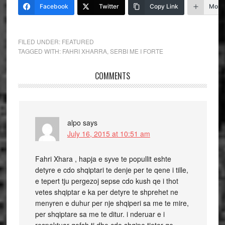
Facebook
Twitter
Copy Link
More
FILED UNDER:
FEATURED
TAGGED WITH:
FAHRI XHARRA
,
SERBI ME I FORTE
COMMENTS
alpo
says
July 16, 2015 at 10:51 am
Fahri Xhara , hapja e syve te popullit eshte
detyre e cdo shqiptari te denje per te qene i tille,
e tepert tju pergezoj sepse cdo kush qe i thot
vetes shqiptar e ka per detyre te shprehet ne
menyren e duhur per nje shqiperi sa me te mire,
per shqiptare sa me te ditur. i nderuar e i