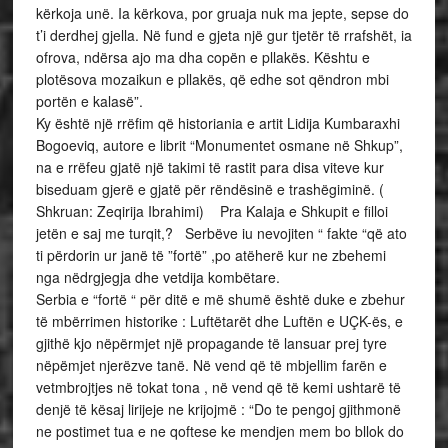
kërkoja unë. Ia kërkova, por gruaja nuk ma jepte, sepse do
t’i derdhej gjella. Në fund e gjeta një gur tjetër të rrafshët, ia
ofrova, ndërsa ajo ma dha copën e pllakës. Kështu e
plotësova mozaikun e pllakës, që edhe sot qëndron mbi
portën e kalasë”.
Ky është një rrëfim që historiania e artit Lidija Kumbaraxhi
Bogoeviq, autore e librit “Monumentet osmane në Shkup”,
na e rrëfeu gjatë një takimi të rastit para disa viteve kur
biseduam gjerë e gjatë për rëndësinë e trashëgiminë. (
Shkruan: Zeqirija Ibrahimi) Pra Kalaja e Shkupit e filloi
jetën e saj me turqit,? Serbëve iu nevojiten “ fakte “që ato
ti përdorin ur janë të ”fortë” ,po atëherë kur ne zbehemi
nga nëdrgjegja dhe vetdija kombëtare.
Serbia e “fortë “ për ditë e më shumë është duke e zbehur
të mbërrimen historike : Luftëtarët dhe Luftën e UÇK-ës, e
gjithë kjo nëpërmjet një propagande të lansuar prej tyre
nëpëmjet njerëzve tanë. Në vend që të mbjellim farën e
vetmbrojtjes në tokat tona , në vend që të kemi ushtarë të
denjë të kësaj lirijeje ne krijojmë : “Do te pengoj gjithmonë
ne postimet tua e ne qoftese ke mendjen mem bo bllok do