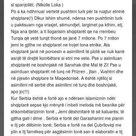
si spanjollët. (Nikolle Loka )
Po a ka ndihmuar vertetë pushtimi turk për ta ruajtur etninë
shqiptare(!) Dikur ishim shumë, ndersa nen pushtimin turk
u pakësuam nga vrasjet, sëmundjet, largimet pa kthim, etj.
Nga ana tjetër, a ti llogarisim shqiptarët qe na rrembeu
Turqia që vetë turqit thonë se janë 7 milione. Po 7 milion
jemi te gjithe ne shqiptaret ne trojet tona etnike. Ata
shqiptarë janë në porcesin e asimilimit të plotë se nuk kanë
asnjë të drejtë kombëtare si etni me vete. Pse u asimiluan
shqiptarët ne boshnjakë në Sanxhak dhe Mal të Zi! Pse u
asimiluan shqiptarët në turq në Prizren , jilan , Vushtrri dhe
në pjesën shqiptare te Maqedonisë. A është njëlloj si
asimilimi në serbë dhe asimilimi në turq dhe boshnjakë,
apo jo(!!!)
Kur Serbia është e fortë ajo e ndërsen islamizmin ndër
shqiptarë sepse kjo mënyrë i mbeti metoda më besnike për
shkombëtarizimin tonë , Jemi dëshmitarë të së kaluarës; të
gjitha gati i dime . Serbia e fortë del Garashanini me planin
e tij për dëbimin tonë; Serbia e fortë na del Çubriloviqi me
plin e tij famëkeq për asgjësimin tonë san ë elaboratin e tij