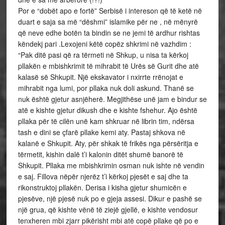
Por e “dobët apo e fortë” Serbisë i intereson që të ketë në
duart e saja sa më “dëshmi” islamike për ne , në mënyrë
që neve edhe botën ta bindin se ne jemi të ardhur rishtas
këndekj pari .Lexojeni këtë copëz shkrimi në vazhdim :
“Pak ditë pasi që ra tërmeti në Shkup, u nisa ta kërkoj
pllakën e mbishkrimit të mihrabit të Urës së Gurit dhe atë
kalasë së Shkupit. Një ekskavator i nxirrte rrënojat e
mihrabit nga lumi, por pllaka nuk doli askund. Thanë se
nuk është gjetur asnjëherë. Megjithëse unë jam e bindur se
atë e kishte gjetur dikush dhe e kishte fshehur. Ajo është
pllaka për të cilën unë kam shkruar në librin tim, ndërsa
tash e dini se çfarë pllake kemi aty. Pastaj shkova në
kalanë e Shkupit. Aty, për shkak të frikës nga përsëritja e
tërmetit, kishin dalë t’i kalonin ditët shumë banorë të
Shkupit. Pllaka me mbishkrimin osman nuk ishte në vendin
e saj. Fillova nëpër njerëz t’i kërkoj pjesët e saj dhe ta
rikonstruktoj pllakën. Derisa i kisha gjetur shumicën e
pjesëve, një pjesë nuk po e gjeja assesi. Dikur e pashë se
një grua, që kishte vënë të ziejë gjellë, e kishte vendosur
tenxheren mbi zjarr pikërisht mbi atë copë pllake që po e