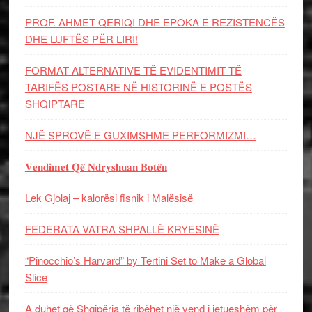
PROF. AHMET QERIQI DHE EPOKA E REZISTENCЁS
DHE LUFTЁS PЁR LIRI!
FORMAT ALTERNATIVE TË EVIDENTIMIT TË
TARIFËS POSTARE NË HISTORINË E POSTËS
SHQIPTARE
NJË SPROVË E GUXIMSHME PERFORMIZMI…
𝐕𝐞𝐧𝐝𝐢𝐦𝐞𝐭 𝐐𝐞̈ 𝐍𝐝𝐫𝐲𝐬𝐡𝐮𝐚𝐧 𝐁𝐨𝐭𝐞̈𝐧
Lek Gjolaj – kalorësi fisnik i Malësisë
FEDERATA VATRA SHPALLË KRYESINË
“Pinocchio’s Harvard” by Tertini Set to Make a Global
Slice
A duhet që Shqipëria të ribëhet një vend i jetueshëm për