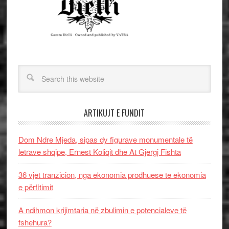
ARTIKUJT E FUNDIT
Dom Ndre Mjeda, sipas dy figurave monumentale të
letrave shqipe, Ernest Koliqit dhe At Gjergj Fishta
36 vjet tranzicion, nga ekonomia prodhuese te ekonomia
e përfitimit
A ndihmon krijimtaria në zbulimin e potencialeve të
fshehura?