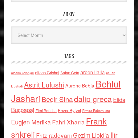
ARKIV
Arkiv
TAGS
arben llalla
alfons Grishaj
Anton Cefa
asllan
albano kolonjari
Behlul
Astrit Lulushi
Aurenc Bebja
Bushati
Jashari
dalip greca
Beqir Sina
Elida
Buçpapaj
Enver Bytyci
Elmi Berisha
Ermira Babamusta
Frank
Eugjen Merlika
Fahri Xharra
shkreli
Ilir
Gezim Llojdia
Fritz radovani