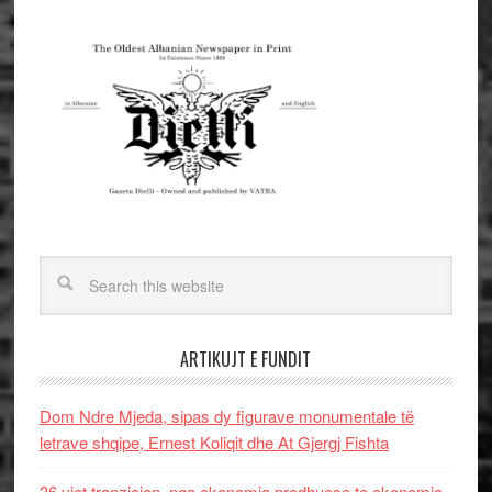
ARTIKUJT E FUNDIT
Dom Ndre Mjeda, sipas dy figurave monumentale të
letrave shqipe, Ernest Koliqit dhe At Gjergj Fishta
36 vjet tranzicion, nga ekonomia prodhuese te ekonomia