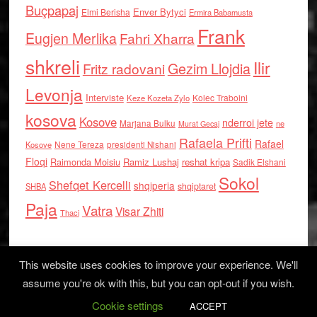
Buçpapaj
Enver Bytyci
Elmi Berisha
Ermira Babamusta
Frank
Eugjen Merlika
Fahri Xharra
shkreli
Ilir
Gezim Llojdia
Fritz radovani
Levonja
Interviste
Kolec Traboini
Keze Kozeta Zylo
kosova
Kosove
nderroi jete
Marjana Bulku
ne
Murat Gecaj
Rafaela Prifti
Rafael
Nene Tereza
Kosove
presidenti Nishani
Floqi
Raimonda Moisiu
Ramiz Lushaj
reshat kripa
Sadik Elshani
Sokol
Shefqet Kercelli
shqiperia
shqiptaret
SHBA
Paja
Vatra
Visar Zhiti
Thaci
This website uses cookies to improve your experience. We'll
assume you're ok with this, but you can opt-out if you wish.
Cookie settings
Log in
ACCEPT