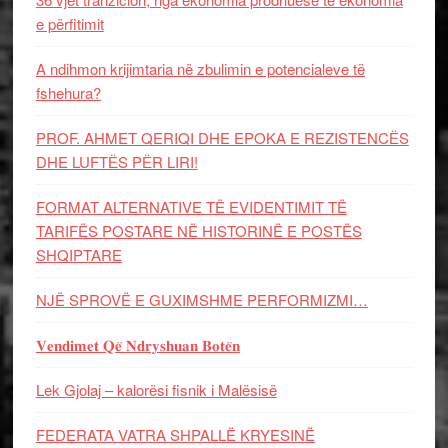
e përfitimit
A ndihmon krijimtaria në zbulimin e potencialeve të
fshehura?
PROF. AHMET QERIQI DHE EPOKA E REZISTENCЁS
DHE LUFTЁS PЁR LIRI!
FORMAT ALTERNATIVE TË EVIDENTIMIT TË
TARIFËS POSTARE NË HISTORINË E POSTËS
SHQIPTARE
NJË SPROVË E GUXIMSHME PERFORMIZMI…
𝐕𝐞𝐧𝐝𝐢𝐦𝐞𝐭 𝐐𝐞̈ 𝐍𝐝𝐫𝐲𝐬𝐡𝐮𝐚𝐧 𝐁𝐨𝐭𝐞̈𝐧
Lek Gjolaj – kalorësi fisnik i Malësisë
FEDERATA VATRA SHPALLË KRYESINË