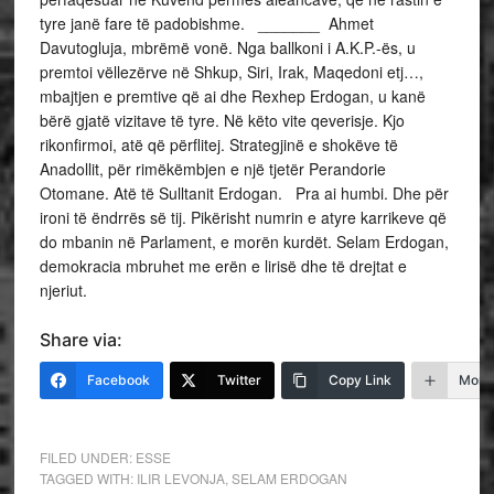
tyre janë fare të padobishme. _______ Ahmet
Davutogluja, mbrëmë vonë. Nga ballkoni i A.K.P.-ës, u
premtoi vëllezërve në Shkup, Siri, Irak, Maqedoni etj…,
mbajtjen e premtive që ai dhe Rexhep Erdogan, u kanë
bërë gjatë vizitave të tyre. Në këto vite qeverisje. Kjo
rikonfirmoi, atë që përflitej. Strategjinë e shokëve të
Anadollit, për rimëkëmbjen e një tjetër Perandorie
Otomane. Atë të Sulltanit Erdogan. Pra ai humbi. Dhe për
ironi të ëndrrës së tij. Pikërisht numrin e atyre karrikeve që
do mbanin në Parlament, e morën kurdët. Selam Erdogan,
demokracia mbruhet me erën e lirisë dhe të drejtat e
njeriut.
Share via:
Facebook
Twitter
Copy Link
More
FILED UNDER:
ESSE
TAGGED WITH:
ILIR LEVONJA
,
SELAM ERDOGAN