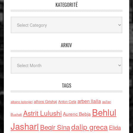
KATEGORITË
Kategoritë
ARKIV
Arkiv
TAGS
arben llalla
alfons Grishaj
Anton Cefa
asllan
albano kolonjari
Behlul
Astrit Lulushi
Aurenc Bebja
Bushati
Jashari
dalip greca
Beqir Sina
Elida