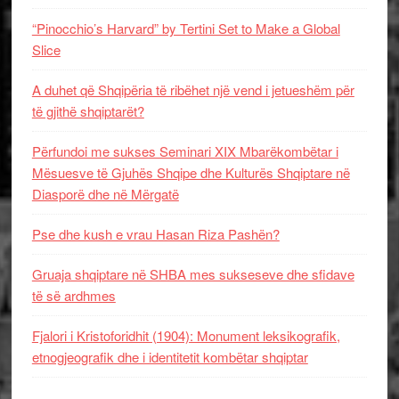
“Pinocchio’s Harvard” by Tertini Set to Make a Global
Slice
A duhet që Shqipëria të ribëhet një vend i jetueshëm për
të gjithë shqiptarët?
Përfundoi me sukses Seminari XIX Mbarëkombëtar i
Mësuesve të Gjuhës Shqipe dhe Kulturës Shqiptare në
Diasporë dhe në Mërgatë
Pse dhe kush e vrau Hasan Riza Pashën?
Gruaja shqiptare në SHBA mes sukseseve dhe sfidave
të së ardhmes
Fjalori i Kristoforidhit (1904): Monument leksikografik,
etnogjeografik dhe i identitetit kombëtar shqiptar