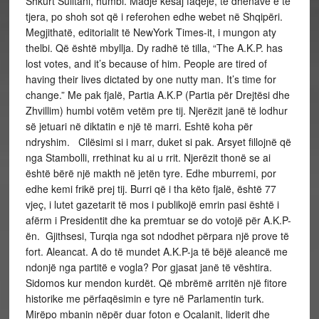
Shkurt Sulltani, humbi. Madje kësaj faqeje, të dhënave e të
tjera, po shoh sot që i referohen edhe webet në Shqipëri.
Megjithatë, editorialit të NewYork Times-it, i mungon aty
thelbi. Që është mbyllja. Dy radhë të tilla, “The A.K.P. has
lost votes, and it’s because of him. People are tired of
having their lives dictated by one nutty man. It’s time for
change.” Me pak fjalë, Partia A.K.P (Partia për Drejtësi dhe
Zhvillim) humbi votëm vetëm pre tij. Njerëzit janë të lodhur
së jetuari në diktatin e një të marri. Eshtë koha për
ndryshim. Cilësimi si i marr, duket si pak. Arsyet fillojnë që
nga Stambolli, rrethinat ku ai u rrit. Njerëzit thonë se ai
është bërë një makth në jetën tyre. Edhe mburremi, por
edhe kemi frikë prej tij. Burri që i tha këto fjalë, është 77
vjeç, i lutet gazetarit të mos i publikojë emrin pasi është i
afërm i Presidentit dhe ka premtuar se do votojë për A.K.P-
ën. Gjithsesi, Turqia nga sot ndodhet përpara një prove të
fort. Aleancat. A do të mundet A.K.P-ja të bëjë aleancë me
ndonjë nga partitë e vogla? Por gjasat janë të vështira.
Sidomos kur mendon kurdët. Që mbrëmë arritën një fitore
historike me përfaqësimin e tyre në Parlamentin turk.
Mirëpo mbanin nëpër duar foton e Oçalanit, liderit dhe