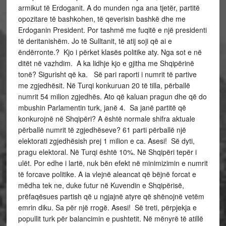
armikut të Erdoganit. A do munden nga ana tjetër, partitë
opozitare të bashkohen, të qeverisin bashkë dhe me
Erdoganin President. Por tashmë me fuqitë e një presidenti
të deritanishëm. Jo të Sulltanit, të atij soji që ai e
ëndërronte.? Kjo i përket klasës politike aty. Nga sot e në
ditët në vazhdim. A ka lidhje kjo e gjitha me Shqipërinë
tonë? Sigurisht që ka. Së pari raporti i numrit të partive
me zgjedhësit. Në Turqi konkuruan 20 të tilla, përballë
numrit 54 milion zgjedhës. Ato që kaluan pragun dhe që do
mbushin Parlamentin turk, janë 4. Sa janë partitë që
konkurojnë në Shqipëri? A është normale shifra aktuale
përballë numrit të zgjedhëseve? 61 parti përballë një
elektorati zgjedhësish prej 1 milion e ca. Asesi! Së dyti,
pragu elektoral. Në Turqi është 10%. Në Shqipëri tepër i
ulët. Por edhe i lartë, nuk bën efekt në minimizimin e numrit
të forcave politike. A ia vlejnë aleancat që bëjnë forcat e
mëdha tek ne, duke futur në Kuvendin e Shqipërisë,
prëfaqësues partish që u ngjajnë atyre që shënojnë vetëm
emrin diku. Sa për një rrogë. Asesi! Së treti, përpjekja e
popullit turk për balancimin e pushtetit. Në mënyrë të atillë