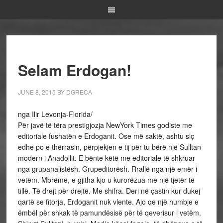
Selam Erdogan!
JUNE 8, 2015
BY
DGRECA
nga Ilir Levonja-Florida/
Për javë të tëra prestigjozja NewYork Times godiste me
editoriale fushatën e Erdoganit. Ose më saktë, ashtu siç
edhe po e thërrasin, përpjekjen e tij për tu bërë një Sulltan
modern i Anadollit. E bënte këtë me editoriale të shkruar
nga grupanalistësh. Grupeditorësh. Rrallë nga një emër i
vetëm. Mbrëmë, e gjitha kjo u kurorëzua me një tjetër të
tillë. Të drejt për drejtë. Me shifra. Deri në çastin kur dukej
qartë se fitorja, Erdoganit nuk vlente. Ajo qe një humbje e
ëmbël për shkak të pamundësisë për të qeverisur i vetëm.