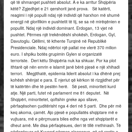
që të shmanget pushteti absolut. A e ka arritur Shqipëria
këtë? Zgjedhjet e 21 qershorit janë prova. Së katërti,
reagimi i një populli ndaj një individi që harxhon më shumë
energji në glorifikim e pushtetit të tij, se sa në mirëqënien e
popullit. Ndaj një individi dominant. Erdogan, 13 vjet në
pushtet. Përmes një trekëndëshi shokësh, Erdogan, Gyl,
Davutoglu. Qëllimi, të kthente Turqinë në Republikë
Presidenciale. Ndaj ndërtoi një pallat me vlerë 370 milion
euro. I shpiku botës grupimin Gylen si organizatë
terroriste. Deri këtu Shqipëria nuk ka shkuar. Por ka plot
ithtarë që nën emrin e islamit janë bërë pjesë e një xhihadi
terrori. Megjithatë, epidemia liderit absolut i ka dhënë prej
kohësh shënjat e para. E njeriut që kërkon të rizgjidhet për
të katërtën dhe të pestën herë. Së pesti, minoriteti kurd
atje. Një parti, futet në parlament me 81 deputet. Në
Shqipëri, minoritetet, qoftshin greke apo sllave,
përfaqësohen çuditërisht nga 4 deri në 5 parti. Dhe për më
keq akoma, çamët. Ajo pjesë e popullatës shqiptare më e
vujtuara, më e përçmuara biles edhe nga vet shqiptarët e
dheut amë. Me disa përfaqësues, deri të tillë rrethinash. Të
përfaqësuar në Kuvend përmes aleancave, që në rastin e