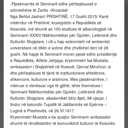
-Pjesëmarrës të Seminarit edhe përfaqësuesit e
arbneshëve të Zarës –Kroacisë/
Nga Behlul Jashari/ PRISHTINË, 17 Gusht 2015/ Kanë
mbërritur në Prishtinë, kryeqytetin e Republikës së
Kosovës, më shumë se 100 studiues të albanologjisë në
Seminarin XXXIV Ndërkombëtar për Gjuhën, Letërsinë dhe
Kulturën Shqiptare, i cili u hap solemnisht në ambientet
universitare në ditën e sotme dhe zhvillohet deri në 28
gusht. Në hapje të Seminarit moren pjesë edhe presidentja
e Republikës, Atifete Jahjaga, kryeministri Isa Mustafa,
ambasadori i Shqipërisë në Kosovë, Qemal Minxhozi, si
dhe përfaqësues të tjerë të institucioneve shtetërore,
shkencore, kulturore e arsimore. Mes pjesëmarrëve, i
nderuar e vlerësuar nga të gjithë, ishte themelues i
Seminarit Ndërkombëtar për Gjuhën, Letërsinë dhe
Kulturën Shqiptare, akademikët Idriz Ajeti, 98-vjeçar, i
lindur në katundin Tupallë të Jabllanicës së Epërme –
Luginë e Preshevës, në 26.VI.1917.
Kryeministri Mustafa e ka quajtur Seminarin ambasador
shumë të rëndësishëm të komunikimit kulturor të Kosovës