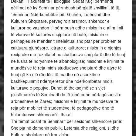
Dekani i Fakultetit të Filologjisë, Sedat Kuçi përmendi
qëllimet që ky Seminar përmbush përgjatë zhvillimit të tij.
“Seminari Ndërkombëtar për Gjuhën, Letërsinë dhe
Kulturën Shqiptare, përveç rolit arsimor, shkencor e
kulturor po vazhdon t’i përmbush edhe misionin e afirmimit
të vlerave të kulturës shqiptare në botë; misionin e
përhapjes së mendimit intelektual shqiptar për problem të
caktuara gjuhësore, letrare e kulturore; misionin e njohjes
reciproke me rezultatet ne studiuesve shqiptarë dhe të huaj
në fusha të ndryshme të albanologjisë; misionin e krijimit të
mundësive të reja midis studiuesve shqiptarë dhe atyre të
huaj që ka një rëndësi të madhe në aspektin e
bashkëpunimit ndërnjerëzor dhe ndërkombëtar midis
kulturave e popujve. Duhet të theksojmë se sivjet
pjesëmarrës të Seminarit do të jenë edhe përfaqësuesit e
arbneshëve të Zarës; misionin e krijimit të mundësive të
reja për moblitet të studentëve, të pedagogëve dhe të
hulumtuesve shkencorë”, tha ai.
Tre temat bosht të Seminarit për sesionet shkencore janë:
Shqipja në domenin publik, Letërsia dhe religjioni, si dhe
Kultura shqiptare në tranzicion.