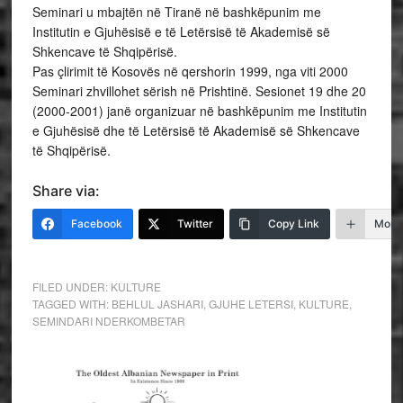
Seminari u mbajtën në Tiranë në bashkëpunim me
Institutin e Gjuhësisë e të Letërsisë të Akademisë së
Shkencave të Shqipërisë.
Pas çlirimit të Kosovës në qershorin 1999, nga viti 2000
Seminari zhvillohet sërish në Prishtinë. Sesionet 19 dhe 20
(2000-2001) janë organizuar në bashkëpunim me Institutin
e Gjuhësisë dhe të Letërsisë të Akademisë së Shkencave
të Shqipërisë.
Share via:
Facebook
Twitter
Copy Link
More
FILED UNDER:
KULTURE
TAGGED WITH:
BEHLUL JASHARI
,
GJUHE LETERSI
,
KULTURE
,
SEMINDARI NDERKOMBETAR