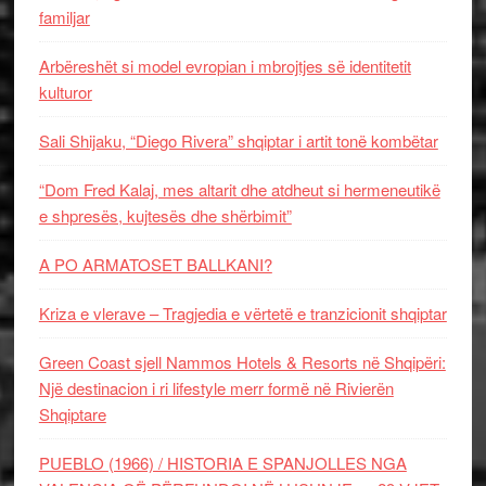
familjar
Arbëreshët si model evropian i mbrojtjes së identitetit
kulturor
Sali Shijaku, “Diego Rivera” shqiptar i artit tonë kombëtar
“Dom Fred Kalaj, mes altarit dhe atdheut si hermeneutikë
e shpresës, kujtesës dhe shërbimit”
A PO ARMATOSET BALLKANI?
Kriza e vlerave – Tragjedia e vërtetë e tranzicionit shqiptar
Green Coast sjell Nammos Hotels & Resorts në Shqipëri:
Një destinacion i ri lifestyle merr formë në Rivierën
Shqiptare
PUEBLO (1966) / HISTORIA E SPANJOLLES NGA