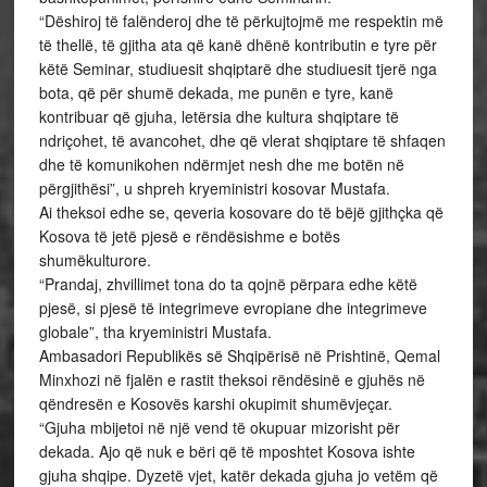
“Dëshiroj të falënderoj dhe të përkujtojmë me respektin më
të thellë, të gjitha ata që kanë dhënë kontributin e tyre për
këtë Seminar, studiuesit shqiptarë dhe studiuesit tjerë nga
bota, që për shumë dekada, me punën e tyre, kanë
kontribuar që gjuha, letërsia dhe kultura shqiptare të
ndriçohet, të avancohet, dhe që vlerat shqiptare të shfaqen
dhe të komunikohen ndërmjet nesh dhe me botën në
përgjithësi”, u shpreh kryeministri kosovar Mustafa.
Ai theksoi edhe se, qeveria kosovare do të bëjë gjithçka që
Kosova të jetë pjesë e rëndësishme e botës
shumëkulturore.
“Prandaj, zhvillimet tona do ta qojnë përpara edhe këtë
pjesë, si pjesë të integrimeve evropiane dhe integrimeve
globale”, tha kryeministri Mustafa.
Ambasadori Republikës së Shqipërisë në Prishtinë, Qemal
Minxhozi në fjalën e rastit theksoi rëndësinë e gjuhës në
qëndresën e Kosovës karshi okupimit shumëvjeçar.
“Gjuha mbijetoi në një vend të okupuar mizorisht për
dekada. Ajo që nuk e bëri që të mposhtet Kosova ishte
gjuha shqipe. Dyzetë vjet, katër dekada gjuha jo vetëm që