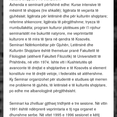
Axhenda e seminarit përfshinë edhe: Kurse intensive të
mësimit të shqipes (tre shkallë); ligjërata të veçanta të
gjuhësisë; ligjërata për letërsinë dhe për kulturën shqiptare;
referime shkencore; ligjërata të përgjithshme; tryeza të
rrumbullakëta; program kulturor plotësues për t’i njohur
seminaristët me bukuritë natyrore, me veprimtaritë
kulturore e të mira të tjera në qendra të Kosovës.
Seminari Ndërkombëtar për Gjuhën, Letërsinë dhe
Kulturën Shqiptare është themeluar pranë Fakultetit të
Filologjisë (atëherë Fakulteti Filozofik) të Universitetit të
Prishtinës, në vitin 1974. Ishte viti i Kushtetutës që
avanconte të drejtat e shqiptarëve e të Kosovës si element
konstituiv me të drejtë vetoje, i federatës së atëhershme.
Ky Seminar organizohet për studentë e studiues që merren
me probleme të gjuhës, të letërsisë e të kulturës shqiptare,
po edhe me albanologjinë përgjithësisht.
Seminari ka zhvilluar gjithsej tridhjetë e tre sesione. Në vitin
1991 është ndërprerë veprimtaria e tij nga organet e
dhunshme serbe. Në vitet 1995 e 1996 sesionet e këtij