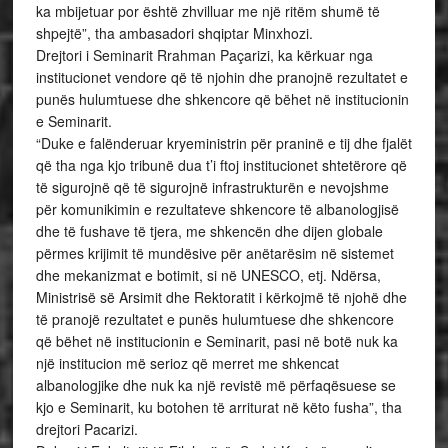
ka mbijetuar por është zhvilluar me një ritëm shumë të
shpejtë”, tha ambasadori shqiptar Minxhozi.
Drejtori i Seminarit Rrahman Paçarizi, ka kërkuar nga
institucionet vendore që të njohin dhe pranojnë rezultatet e
punës hulumtuese dhe shkencore që bëhet në institucionin
e Seminarit.
“Duke e falënderuar kryeministrin për praninë e tij dhe fjalët
që tha nga kjo tribunë dua t’i ftoj institucionet shtetërore që
të sigurojnë që të sigurojnë infrastrukturën e nevojshme
për komunikimin e rezultateve shkencore të albanologjisë
dhe të fushave të tjera, me shkencën dhe dijen globale
përmes krijimit të mundësive për anëtarësim në sistemet
dhe mekanizmat e botimit, si në UNESCO, etj. Ndërsa,
Ministrisë së Arsimit dhe Rektoratit i kërkojmë të njohë dhe
të pranojë rezultatet e punës hulumtuese dhe shkencore
që bëhet në institucionin e Seminarit, pasi në botë nuk ka
një institucion më serioz që merret me shkencat
albanologjike dhe nuk ka një revistë më përfaqësuese se
kjo e Seminarit, ku botohen të arriturat në këto fusha”, tha
drejtori Pacarizi.