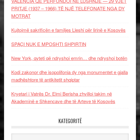
VALENCIA QË PËRFUNDOI NË LUSHNJE — 29 VJET
PRITJE (1937 – 1966) TË NJË TELEFONATE NGA DY
MOTRAT
Kujtojmë sakrificën e familjes Lleshi për lirinë e Kosovës
SPAÇI NUK E MPOSHTI SHPIRTIN
New York, qyteti që ndryshoi emrin… dhe ndryshoi botën
Kodi zakonor dhe isopolifonia dy nga monumentet e gjalla
madhështore të antikitetit shqiptar
Kryetari i Vatrës Dr. Elmi Berisha zhvilloi takim në
Akademinë e Shkencave dhe të Arteve të Kosovës
KATEGORITË
Kategoritë