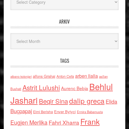
ARKIV
Arkiv
TAGS
arben llalla
alfons Grishaj
Anton Cefa
asllan
albano kolonjari
Behlul
Astrit Lulushi
Aurenc Bebja
Bushati
Jashari
dalip greca
Beqir Sina
Elida
Buçpapaj
Enver Bytyci
Elmi Berisha
Ermira Babamusta
Frank
Eugjen Merlika
Fahri Xharra