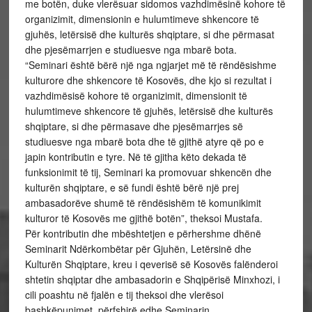
me botën, duke vlerësuar sidomos vazhdimësinë kohore të
organizimit, dimensionin e hulumtimeve shkencore të
gjuhës, letërsisë dhe kulturës shqiptare, si dhe përmasat
dhe pjesëmarrjen e studiuesve nga mbarë bota.
“Seminari është bërë një nga ngjarjet më të rëndësishme
kulturore dhe shkencore të Kosovës, dhe kjo si rezultat i
vazhdimësisë kohore të organizimit, dimensionit të
hulumtimeve shkencore të gjuhës, letërsisë dhe kulturës
shqiptare, si dhe përmasave dhe pjesëmarrjes së
studiuesve nga mbarë bota dhe të gjithë atyre që po e
japin kontributin e tyre. Në të gjitha këto dekada të
funksionimit të tij, Seminari ka promovuar shkencën dhe
kulturën shqiptare, e së fundi është bërë një prej
ambasadorëve shumë të rëndësishëm të komunikimit
kulturor të Kosovës me gjithë botën”, theksoi Mustafa.
Për kontributin dhe mbështetjen e përhershme dhënë
Seminarit Ndërkombëtar për Gjuhën, Letërsinë dhe
Kulturën Shqiptare, kreu i qeverisë së Kosovës falënderoi
shtetin shqiptar dhe ambasadorin e Shqipërisë Minxhozi, i
cili poashtu në fjalën e tij theksoi dhe vlerësoi
bashkëpunimet, përfshirë edhe Seminarin.