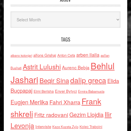
Arkiv
TAGS
arben llalla
alfons Grishaj
Anton Cefa
asllan
albano kolonjari
Behlul
Astrit Lulushi
Aurenc Bebja
Bushati
Jashari
dalip greca
Beqir Sina
Elida
Buçpapaj
Enver Bytyci
Elmi Berisha
Ermira Babamusta
Frank
Eugjen Merlika
Fahri Xharra
shkreli
Ilir
Gezim Llojdia
Fritz radovani
Levonja
Interviste
Kolec Traboini
Keze Kozeta Zylo