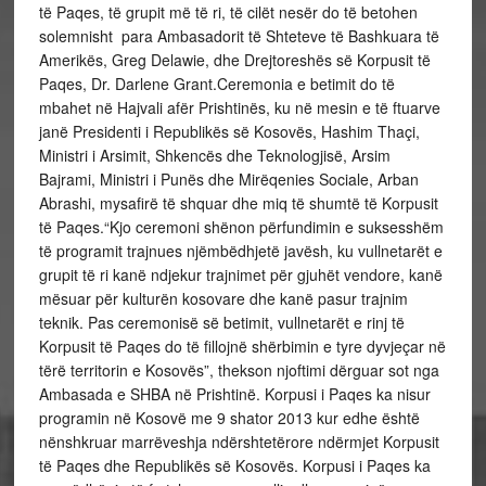
të Paqes, të grupit më të ri, të cilët nesër do të betohen
solemnisht para Ambasadorit të Shteteve të Bashkuara të
Amerikës, Greg Delawie, dhe Drejtoreshës së Korpusit të
Paqes, Dr. Darlene Grant.Ceremonia e betimit do të
mbahet në Hajvali afër Prishtinës, ku në mesin e të ftuarve
janë Presidenti i Republikës së Kosovës, Hashim Thaçi,
Ministri i Arsimit, Shkencës dhe Teknologjisë, Arsim
Bajrami, Ministri i Punës dhe Mirëqenies Sociale, Arban
Abrashi, mysafirë të shquar dhe miq të shumtë të Korpusit
të Paqes.“Kjo ceremoni shënon përfundimin e suksesshëm
të programit trajnues njëmbëdhjetë javësh, ku vullnetarët e
grupit të ri kanë ndjekur trajnimet për gjuhët vendore, kanë
mësuar për kulturën kosovare dhe kanë pasur trajnim
teknik. Pas ceremonisë së betimit, vullnetarët e rinj të
Korpusit të Paqes do të fillojnë shërbimin e tyre dyvjeçar në
tërë territorin e Kosovës”, thekson njoftimi dërguar sot nga
Ambasada e SHBA në Prishtinë. Korpusi i Paqes ka nisur
programin në Kosovë me 9 shator 2013 kur edhe është
nënshkruar marrëveshja ndërshtetërore ndërmjet Korpusit
të Paqes dhe Republikës së Kosovës. Korpusi i Paqes ka