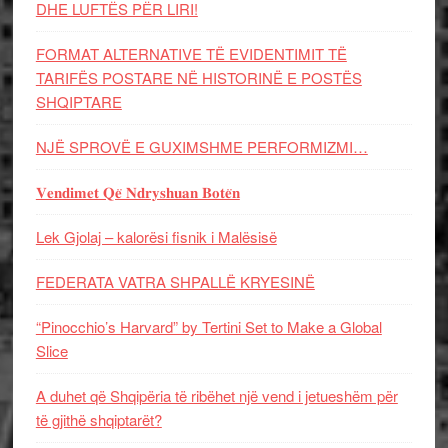
DHE LUFTЁS PЁR LIRI!
FORMAT ALTERNATIVE TË EVIDENTIMIT TË
TARIFËS POSTARE NË HISTORINË E POSTËS
SHQIPTARE
NJË SPROVË E GUXIMSHME PERFORMIZMI…
𝐕𝐞𝐧𝐝𝐢𝐦𝐞𝐭 𝐐𝐞̈ 𝐍𝐝𝐫𝐲𝐬𝐡𝐮𝐚𝐧 𝐁𝐨𝐭𝐞̈𝐧
Lek Gjolaj – kalorësi fisnik i Malësisë
FEDERATA VATRA SHPALLË KRYESINË
“Pinocchio’s Harvard” by Tertini Set to Make a Global
Slice
A duhet që Shqipëria të ribëhet një vend i jetueshëm për
të gjithë shqiptarët?