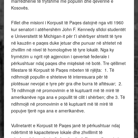
marrëdhënie të frytshme me popullin dhe qeverinë e
Kosovës.
Fillet dhe misioni i Korpusit të Paqes datojnë nga viti 1960
kur senatori i atëhershëm John F. Kennedy sfidoi studentët
e Universitetit të Michigan-it për t’i shërbyer shtetit të tyre
në kauzën e paqes duke jetuar dhe punuar në shtetet në
zhvillim në nivel të homologëve të tyre lokalë. Nga ky
frymëzim u ngrit një agjencion i qeverisë federale i
përkushtuar ndaj paqes dhe miqësisë në botë. Tre qëllimet
fillestare të Korpusit të Paqes mbeten të njëjta: 1. Të
ndihmojë popullin e shteteve të interesuara për të
plotësuar nevojat e tyre për gra dhe burra të aftësuar; 2.
Të ndihmojë në promovimin e të kuptuarit më të mirë të
amerikanëve nga ana e popullit të cilit i shërben; dhe 3. Të
ndihmojë në promovimin e të kuptuarit më të mirë të
popujve tjerë nga ana e amerikanëve.
Vullnetarët e Korpusit të Paqes janë të përkushtuar ndaj
ndërtimit të kapaciteteve lokale dhe zhvillimit të