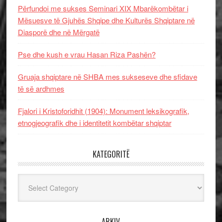
Përfundoi me sukses Seminari XIX Mbarëkombëtar i
Mësuesve të Gjuhës Shqipe dhe Kulturës Shqiptare në
Diasporë dhe në Mërgatë
Pse dhe kush e vrau Hasan Riza Pashën?
Gruaja shqiptare në SHBA mes sukseseve dhe sfidave
të së ardhmes
Fjalori i Kristoforidhit (1904): Monument leksikografik,
etnogjeografik dhe i identitetit kombëtar shqiptar
KATEGORITË
Kategoritë
ARKIV