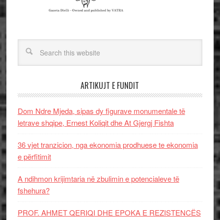
ARTIKUJT E FUNDIT
Dom Ndre Mjeda, sipas dy figurave monumentale të
letrave shqipe, Ernest Koliqit dhe At Gjergj Fishta
36 vjet tranzicion, nga ekonomia prodhuese te ekonomia
e përfitimit
A ndihmon krijimtaria në zbulimin e potencialeve të
fshehura?
PROF. AHMET QERIQI DHE EPOKA E REZISTENCЁS