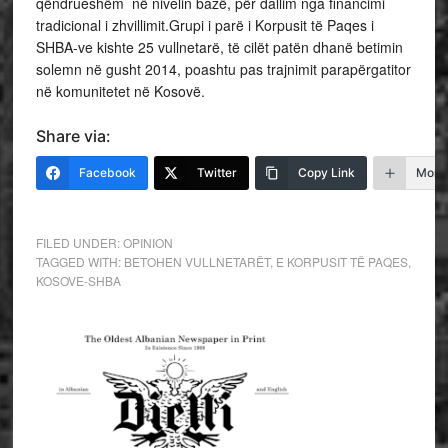
qëndrueshëm në nivelin bazë, për dallim nga financimi
tradicional i zhvillimit.Grupi i parë i Korpusit të Paqes i
SHBA-ve kishte 25 vullnetarë, të cilët patën dhanë betimin
solemn në gusht 2014, poashtu pas trajnimit parapërgatitor
në komunitetet në Kosovë.
Share via:
Facebook
Twitter
Copy Link
More
FILED UNDER:
OPINION
TAGGED WITH:
BETOHEN VULLNETARËT
,
E KORPUSIT TË PAQES
,
KOSOVE-SHBA