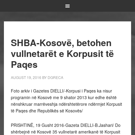
SHBA-Kosovë, betohen
vullnetarët e Korpusit të
Paqes
AUGUST 19, 2016
BY
DGRECA
Foto arkiv i Gazetes DIELLI/-Korpusi i Paqes ka nisur
programin në Kosovë me 9 shator 2013 kur edhe është
nënshkruar marrëveshja ndërshtetërore ndërmjet Korpusit
të Paqes dhe Republikës së Kosovës/
PRISHTINË, 19 Gusht 2016-Gazeta DIELLI-B.Jashari/ Do
shërbejnë në Kosovë 35 vullnetarë amerikanë të Korpusit