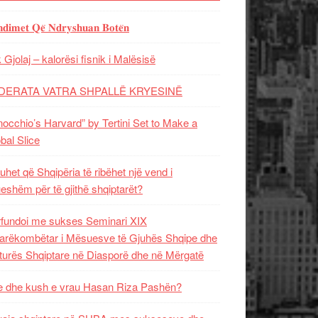
𝐝𝐢𝐦𝐞𝐭 𝐐𝐞̈ 𝐍𝐝𝐫𝐲𝐬𝐡𝐮𝐚𝐧 𝐁𝐨𝐭𝐞̈𝐧
 Gjolaj – kalorësi fisnik i Malësisë
DERATA VATRA SHPALLË KRYESINË
nocchio’s Harvard” by Tertini Set to Make a
bal Slice
uhet që Shqipëria të ribëhet një vend i
ueshëm për të gjithë shqiptarët?
fundoi me sukses Seminari XIX
rëkombëtar i Mësuesve të Gjuhës Shqipe dhe
turës Shqiptare në Diasporë dhe në Mërgatë
 dhe kush e vrau Hasan Riza Pashën?