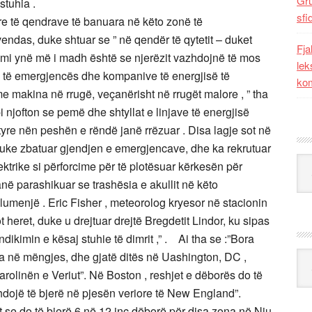
Gr
stuhia .
sfi
rore të qendrave të banuara në këto zonë të
vendas, duke shtuar se ” në qendër të qytetit – duket
Fja
simi ynë më i madh është se njerëzit vazhdojnë të mos
lek
 të emergjencës dhe kompanive të energjisë të
kom
e makina në rrugë, veçanërisht në rrugët malore , ” tha
 njofton se pemë dhe shtyllat e linjave të energjisë
 tyre nën peshën e rëndë janë rrëzuar . Disa lagje sot në
duke zbatuar gjendjen e emergjencave, dhe ka rekrutuar
Kat
ktrike si përforcime për të plotësuar kërkesën për
në parashikuar se trashësia e akullit në këto
 lumenjë . Eric Fisher , meteorolog kryesor në stacionin
heret, duke u drejtuar drejtë Bregdetit Lindor, ku sipas
ndikimin e kësaj stuhie të dimrit ,” . Ai tha se :”Bora
jtja në mëngjes, dhe gjatë ditës në Uashington, DC ,
Ark
rolinën e Veriut”. Në Boston , reshjet e dëborës do të
zhdojë të bjerë në pjesën veriore të New England”.
t se do të bjerë 6 në 12 inç dëborë për disa zona në Nju