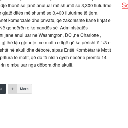
So
m dje thonë se janë anuluar më shumë se 3,300 fluturime
r gjatë ditës më shumë se 3,400 fluturime të tjera
nët komerciale dhe private, që zakonishtë kanë linjat e
 Në qendërën e komandës së Administratës
mti janë anulluar në Washington, DC ,në Charlotte ,
 gjithë kjo gjendje me motin e ligë që ka përfshirë 1/3 e
sishtë në akull dhe dëborë, sipas Entiti Kombëtar të Motit
itura të motit, që do të nisin qysh nesër e premte 14
itorin e mbuluar nga dëbora dhe akulli.
nk
More