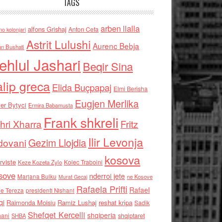
TAGS
arben llalla
alfons Grishaj
Anton Cefa
no kolonjari
Astrit Lulushi
Aurenc Bebja
an Bushati
ehlul Jashari
Beqir Sina
alip greca
Elida Buçpapaj
Elmi Berisha
Eugjen Merlika
er Bytyci
Ermira Babamusta
Frank shkreli
hri Xharra
Fritz
Ilir Levonja
Gezim Llojdia
dovani
kosova
rviste
Kolec Traboini
Keze Kozeta Zylo
sove
nderroi jete
Marjana Bulku
ne Kosove
Murat Gecaj
Rafaela Prifti
Rafael
e Tereza
presidenti Nishani
qi
Raimonda Moisiu
Ramiz Lushaj
reshat kripa
Sadik
Shefqet Kercelli
shqiperia
hani
shqiptaret
SHBA