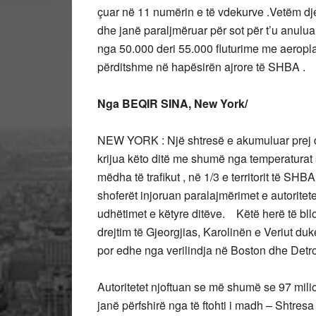
çuar në 11 numërin e të vdekurve .Vetëm dj
dhe janë paraljmëruar për sot për t’u anulua
nga 50.000 deri 55.000 fluturime me aeropla
përditshme në hapësirën ajrore të SHBA .
Nga BEQIR SINA, New York/
NEW YORK : Një shtresë e akumuluar prej di
krijua këto ditë me shumë nga temperaturat 
mëdha të trafikut , në 1/3 e territorit të SH
shoferët injoruan paralajmërimet e autoritet
udhëtimet e këtyre ditëve. Këtë herë të bllo
drejtim të Gjeorgjias, Karolinën e Veriut du
por edhe nga verilindja në Boston dhe Detro
Autoritetet njoftuan se më shumë se 97 mi
janë përfshirë nga të ftohti i madh – Shtresa