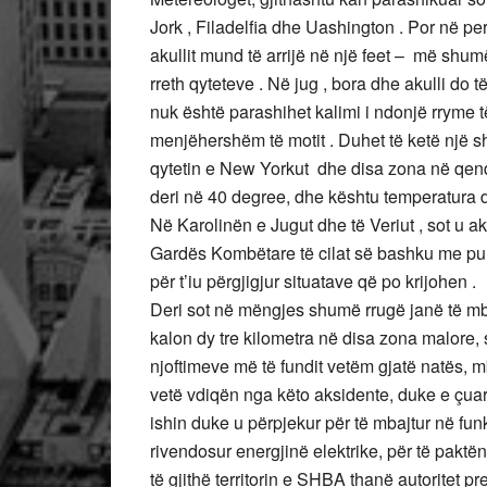
Jork , Filadelfia dhe Uashington . Por në pe
akullit mund të arrijë në një feet – më shu
rreth qyteteve . Në jug , bora dhe akulli do t
nuk është parashihet kalimi i ndonjë rryme 
menjëhershëm të motit . Duhet të ketë një sh
qytetin e New Yorkut dhe disa zona në qend
deri në 40 degree, dhe kështu temperatura 
Në Karolinën e Jugut dhe të Veriut , sot u ak
Gardës Kombëtare të cilat së bashku me puno
për t’iu përgjigjur situatave që po krijohen .
Deri sot në mëngjes shumë rrugë janë të mb
kalon dy tre kilometra në disa zona malore,
njoftimeve më të fundit vetëm gjatë natës, 
vetë vdiqën nga këto aksidente, duke e çuar 
ishin duke u përpjekur për të mbajtur në fun
rivendosur energjinë elektrike, për të pakt
të gjithë territorin e SHBA thanë autoritet 