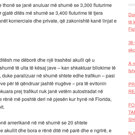
e thonë se janë anuluar më shumë se 3,300 fluturime
r gjatë ditës më shumë se 3,400 fluturime të tjera
Dom
nët komerciale dhe private, që zakonishtë kanë linjat e
të 
Fis
36 
eko
tësh me dëborë dhe një trashësi akulli që u
A n
shumë të ulta të kësaj jave – kan shkaktuar bllokime të
fsh
BA, duke paralizuar në shumë shtete edhe trafikun – pasi
eve për të qëndruar jashtë rrugëve – pra të evitonin
PR
kuara prej trafikut nuk janë vetëm autostradat në
RE
ke rënë më poshtë deri në pjesën kur hynë në Florida,
FO
it.
TA
SH
lionë amerikanë në më shumë se 20 shtete
 e akullit dhe bora e rënë ditë më parë dhe e ngrirë, e
NJ