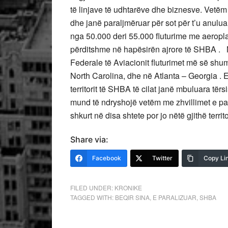
të linjave të udhtarëve dhe biznesve. Vetë
dhe janë paraljmëruar për sot për t’u anulua
nga 50.000 deri 55.000 fluturime me aeropla
përditshme në hapësirën ajrore të SHBA .
Federale të Aviacionit fluturimet më së shu
North Carolina, dhe në Atlanta – Georgia . E
territorit të SHBA të cilat janë mbuluara tër
mund të ndryshojë vetëm me zhvillimet e papr
shkurt në disa shtete por jo nëtë gjithë terr
Share via:
Facebook
Twitter
Copy Li
FILED UNDER:
KRONIKE
TAGGED WITH:
BEQIR SINA
,
E PARALIZUAR
,
SHBA