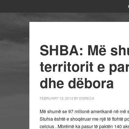
SHBA: Më shu
territorit e pa
dhe dëbora
FEBRUARY 13, 2014
BY
DGRECA
Më shumë se 97 milionë amerikanë në më shu
Stuhia është e shoqëruar me një të ftohtë p
celcius . Mbrëmë ka pasur të paktën 140 aks