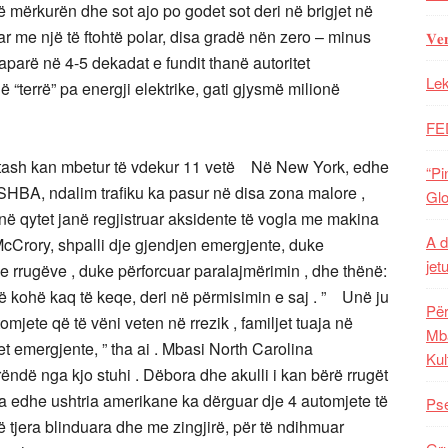
ë mërkurën dhe sot ajo po godet sot deri në brigjet në
r me një të ftohtë polar, disa gradë nën zero – minus
𝐕𝐞
paparë në 4-5 dekadat e fundit thanë autoritet
Lek
“terrë” pa energji elektrike, gati gjysmë milionë
FE
i tash kan mbetur të vdekur 11 vetë Në New York, edhe
“Pi
 SHBA, ndalim trafiku ka pasur në disa zona malore ,
Glo
a në qytet janë regjistruar aksidente të vogla me makina
A d
cCrory, shpalli dje gjendjen emergjente, duke
jet
e rrugëve , duke përforcuar paralajmërimin , dhe thënë:
të kohë kaq të keqe, deri në përmisimin e saj . ” Unë ju
Për
tomjete që të vëni veten në rrezik , familjet tuaja në
Mba
t emergjente, ” tha ai . Mbasi North Carolina
Kul
ëndë nga kjo stuhi . Dëbora dhe akulli i kan bërë rrugët
 sa edhe ushtria amerikane ka dërguar dje 4 automjete të
Pse
 tjera blinduara dhe me zingjirë, për të ndihmuar