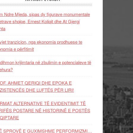
 Ndre Mjeda, sipas dy figurave monumentale
letrave shqipe, Ernest Koliqit dhe At Gjergj
hta
vjet tranzicion, nga ekonomia prodhuese te
nomia e përfitimit
dihmon krijimtaria në zbulimin e potencialeve të
ehura?
OF. AHMET QERIQI DHE EPOKA E
ZISTENCЁS DHE LUFTЁS PЁR LIRI!
RMAT ALTERNATIVE TË EVIDENTIMIT TË
RIFËS POSTARE NË HISTORINË E POSTËS
QIPTARE
Ë SPROVË E GUXIMSHME PERFORMIZMI…