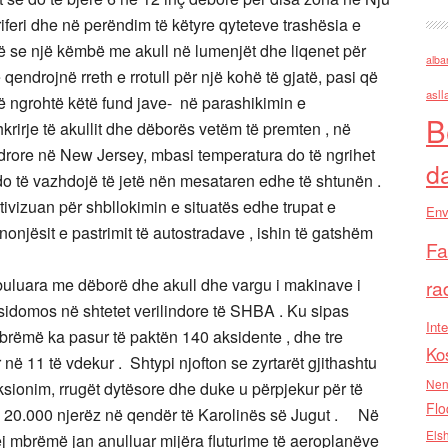
riferi dhe në perëndim të këtyre qyteteve trashësia e
më se një këmbë me akull në lumenjët dhe liqenet për
alba
ë qendrojnë rreth e rrotull për një kohë të gjatë, pasi që
asll
të ngrohtë këtë fund jave- në parashikimin e
B
krirje të akullit dhe dëborës vetëm të premten , në
rore në New Jersey, mbasi temperatura do të ngrihet
d
do të vazhdojë të jetë nën mesataren edhe të shtunën .
tivizuan për shbllokimin e situatës edhe trupat e
Env
njësit e pastrimit të autostradave , ishin të gatshëm
Fa
uluara me dëborë dhe akull dhe vargu i makinave i
ra
 sidomos në shtetet verilindore të SHBA . Ku sipas
Inte
mbrëmë ka pasur të paktën 140 aksidente , dhe tre
Ko
në 11 të vdekur . Shtypi njofton se zyrtarët gjithashtu
Nen
ksionim, rrugët dytësore dhe duke u përpjekur për të
Flo
ën 20.000 njerëz në qendër të Karolinës së Jugut . Në
Els
prej mbrëmë jan anulluar mijëra fluturime të aeroplanëve