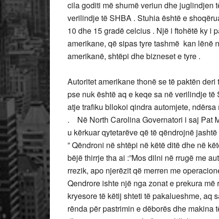
cila goditi më shumë veriun dhe juglindjen t
verilindje të SHBA . Stuhia është e shoqërua
10 dhe 15 gradë celcius . Një i ftohëtë ky i 
amerikane, që sipas tyre tashmë kan lënë në 
amerikanë, shtëpi dhe bizneset e tyre .
Autoritet amerikane thonë se të paktën der
pse nuk është aq e keqe sa në verilindje të
atje trafiku bllokoi qindra automjete, ndërs
. Në North Carolina Governatori i saj Pat M
u kërkuar qytetarëve që të qëndrojnë jashtë 
” Qëndroni në shtëpi në këtë ditë dhe në kë
bëjë thirrje tha ai :”Mos dilni në rrugë me au
rrezik, apo njerëzit që merren me operacione
Qendrore ishte një nga zonat e prekura më r
kryesore të këtij shteti të pakalueshme, aq
rënda për pastrimin e dëborës dhe makina të