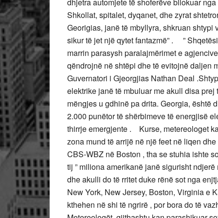
dhjetra automjete të shoferëve bllokuar nga 
Shkollat, spitalet, dyqanet, dhe zyrat shtet
Georigias, janë të mbyllyra, shkruan shtypi 
sikur të jet një qytet fantazmë” . ” Shqetë
marrin parasysh paralajmërimet e agjencive
qëndrojnë në shtëpi dhe të evitojnë daljen m
Guvernatori i Gjeorgjias Nathan Deal .Shtypi
elektrike janë të mbuluar me akull disa prej
mëngjes u gdhinë pa drita. Georgia, është 
2.000 punëtor të shërbimeve të energjisë ele
thirrje emergjente . Kurse, metereologet ka
zona mund të arrijë në një feet në liqen dhe
CBS-WBZ në Boston , tha se stuhia ishte sot 
tij ” miliona amerikanë janë sigurisht ndjerë 
dhe akulli do të rritet duke rënë sot nga en
New York, New Jersey, Boston, Virginia e Ka
kthehen në shi të ngrirë , por bora do të va
Metereologët, gjithashtu kan parashikuar so