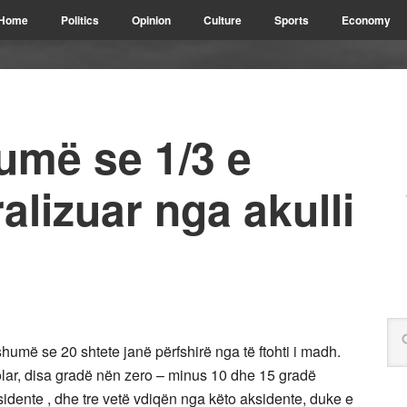
Home
Politics
Opinion
Culture
Sports
Economy
më se 1/3 e
ralizuar nga akulli
më se 20 shtete janë përfshirë nga të ftohti i madh.
olar, disa gradë nën zero – minus 10 dhe 15 gradë
idente , dhe tre vetë vdiqën nga këto aksidente, duke e