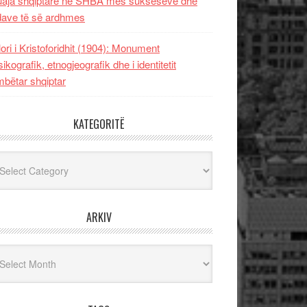
uaja shqiptare në SHBA mes sukseseve dhe
dave të së ardhmes
lori i Kristoforidhit (1904): Monument
sikografik, etnogjeografik dhe i identitetit
bëtar shqiptar
KATEGORITË
egoritë
ARKIV
iv